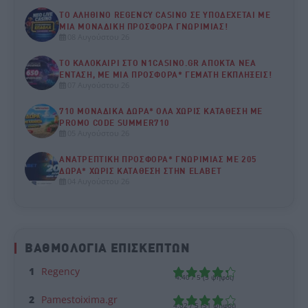
ΤΟ ΑΛΗΘΙΝΟ REGENCY CASINO ΣΕ ΥΠΟΔΈΧΕΤΑΙ ΜΕ
ΜΙΑ ΜΟΝΑΔΙΚΉ ΠΡΟΣΦΟΡΆ ΓΝΩΡΙΜΊΑΣ!
08 Αυγούστου 26
ΤΟ ΚΑΛΟΚΑΊΡΙ ΣΤΟ N1CASINO.GR ΑΠΟΚΤΆ ΝΈΑ
ΈΝΤΑΣΗ, ΜΕ ΜΙΑ ΠΡΟΣΦΟΡΆ* ΓΕΜΆΤΗ ΕΚΠΛΉΞΕΙΣ!
07 Αυγούστου 26
710 ΜΟΝΑΔΙΚΆ ΔΏΡΑ* ΌΛΑ ΧΩΡΊΣ ΚΑΤΆΘΕΣΗ ΜΕ
PROMO CODE SUMMER710
05 Αυγούστου 26
ΑΝΑΤΡΕΠΤΙΚΉ ΠΡΟΣΦΟΡΆ* ΓΝΩΡΙΜΊΑΣ ΜΕ 205
ΔΏΡΑ* ΧΩΡΊΣ ΚΑΤΆΘΕΣΗ ΣΤΗΝ ELABET
04 Αυγούστου 26
ΒΑΘΜΟΛΟΓΙΑ ΕΠΙΣΚΕΠΤΩΝ
1
Regency
2
Pamestoixima.gr