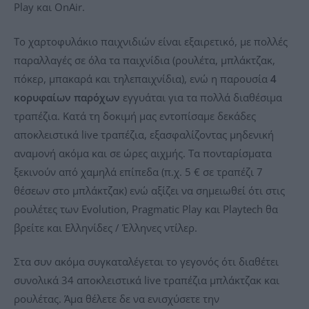
Play και OnAir.
Το χαρτοφυλάκιο παιχνιδιών είναι εξαιρετικό, με πολλές
παραλλαγές σε όλα τα παιχνίδια (ρουλέτα, μπλάκτζακ,
πόκερ, μπακαρά και τηλεπαιχνίδια), ενώ η παρουσία
4
κορυφαίων παρόχων
εγγυάται για τα πολλά διαθέσιμα
τραπέζια. Κατά τη δοκιμή μας εντοπίσαμε δεκάδες
αποκλειστικά live τραπέζια, εξασφαλίζοντας μηδενική
αναμονή ακόμα και σε ώρες αιχμής. Τα πονταρίσματα
ξεκινούν από χαμηλά επίπεδα (π.χ. 5 € σε τραπέζι 7
θέσεων στο μπλάκτζακ) ενώ αξίζει να σημειωθεί ότι στις
ρουλέτες των Evolution, Pragmatic Play και Playtech θα
βρείτε και Ελληνίδες / Έλληνες ντίλερ.
Στα συν ακόμα συγκαταλέγεται το γεγονός ότι διαθέτει
συνολικά 34 αποκλειστικά live τραπέζια μπλάκτζακ και
ρουλέτας. Άμα θέλετε δε να ενισχύσετε την