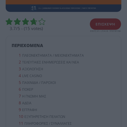
ΕΠΙΣΚΕΨΗ
3.7/5 - (15 votes)
ΕΕΕΠ|21+|ΠΑΙΞΕ ΥΠΕΥΘΥΝΑ
ΠΕΡΙΕΧΟΜΕΝΑ
ΠΛΕΟΝΕΚΤΉΜΑΤΑ / ΜΕΙΟΝΕΚΤΉΜΑΤΑ
ΤΕΛΕΥΤΑΊΕΣ ΕΝΗΜΕΡΏΣΕΙΣ ΚΑΙ ΝΈΑ
ΑΞΙΟΛΌΓΗΣΗ
LIVE CASINO
ΠΑΙΧΝΊΔΙΑ / ΠΆΡΟΧΟΙ
ΠΌΚΕΡ
Η ΓΝΏΜΗ ΜΑΣ
ΆΔΕΙΑ
ΕΓΓΡΑΦΉ
ΕΞΥΠΗΡΈΤΗΣΗ ΠΕΛΑΤΏΝ
ΠΛΗΡΟΦΟΡΊΕΣ / ΣΥΝΑΛΛΑΓΈΣ