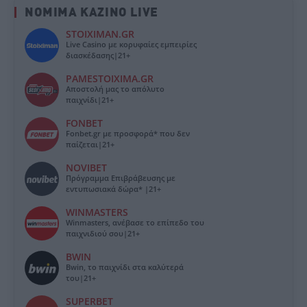
ΝΟΜΙΜΑ ΚΑΖΙΝΟ LIVE
STOIXIMAN.GR
Live Casino με κορυφαίες εμπειρίες
διασκέδασης|21+
PAMESTOIXIMA.GR
Αποστολή μας το απόλυτο
παιχνίδι|21+
FONBET
Fonbet.gr με προσφορά* που δεν
παίζεται|21+
NOVIBET
Πρόγραμμα Επιβράβευσης με
εντυπωσιακά δώρα* |21+
WINMASTERS
Winmasters, ανέβασε το επίπεδο του
παιχνιδιού σου|21+
BWIN
Bwin, το παιχνίδι στα καλύτερά
του|21+
SUPERBET