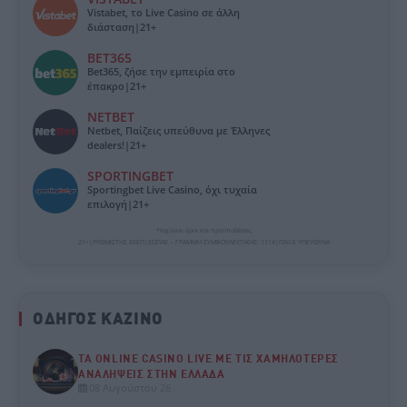
Vistabet, το Live Casino σε άλλη
διάσταση|21+
BET365
Bet365, ζήσε την εμπειρία στο
έπακρο|21+
NETBET
Netbet, Παίζεις υπεύθυνα με Έλληνες
dealers!|21+
SPORTINGBET
Sportingbet Live Casino, όχι τυχαία
επιλογή|21+
*Ισχύουν όροι και προϋποθέσεις
21+|ΡΥΘΜΙΣΤΗΣ ΕΕΕΠ|ΕΟΠΑΕ – ΓΡΑΜΜΗ ΣΥΜΒΟΥΛΕΥΤΙΚΗΣ: 1114|ΠΑΙΞΕ ΥΠΕΥΘΥΝΑ
ΟΔΗΓΌΣ ΚΑΖΊΝΟ
ΤΑ ONLINE CASINO LIVE ΜΕ ΤΙΣ ΧΑΜΗΛΌΤΕΡΕΣ
ΑΝΑΛΉΨΕΙΣ ΣΤΗΝ ΕΛΛΆΔΑ
08 Αυγούστου 26