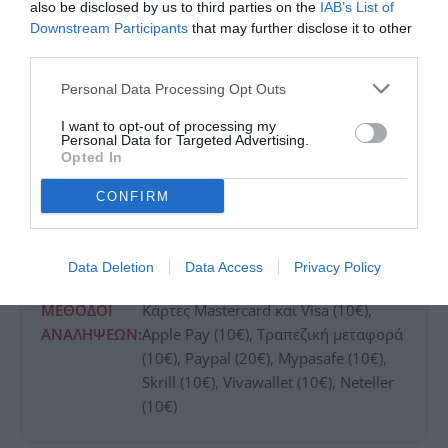
also be disclosed by us to third parties on the
IAB’s List of
ΚΑΤΑΘΈΣΕΩΝ:
Apple Pay (10€), Betsson CASH (10€),
Downstream Participants
that may further disclose it to other
e-Banking (10€), MyPaysafecard (5€),
third parties.
IRIS (10€), Paypal (5€), Viva Wallet
(5€), Skrill (5€), Viva spot (10€),
Personal Data Processing Opt Outs
Neteller (10€)
I want to opt-out of processing my
Personal Data for Targeted Advertising.
Opted In
CONFIRM
ΕΛΆΧΙΣΤΗ
10€
Data Deletion
Data Access
Privacy Policy
ΑΝΆΛΗΨΗ:
ΜΈΘΟΔΟΙ
Κάρτες Mastercard και Visa (10€),
ΑΝΑΛΉΨΕΩΝ:
Apple Pay (10€), Τραπεζική μεταφορά
(10€), Paypal (20€), Mypasafe (10€),
Skrill (10€), Vivawallet (10€), Neteller
(10€)