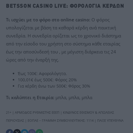
BETSSON CASINO LIVE: ΦΟΡΟΛΟΓΊΑ ΚΕΡΔΏΝ
Τι ισχύει με το φόρο στο online casino:
Ο φόρος
υπολογίζεται με βάση τα καθαρά κέρδη ανά παικτική
συνεδρία. Η συνεδρία ορίζεται ως το χρονικό διάστημα
από την είσοδο του χρήστη στο σύστημα κάθε εταιρίας
έως την αποσύνδεσή του , με μέγιστη διάρκεια τις 24
ώρες από την έναρξή της.
Έως 100€: Αφορολόγητα.
100,01€ έως 500€: Φόρος 20%
Για κέρδη άνω των 500€: Φόρος 30%
Τι καλύπτει η Εταιρία:
μπλα, μπλα, μπλα
21+ | ΑΡΜΟΔΙΟΣ ΡΥΘΜΙΣΤΗΣ ΕΕΕΠ | ΚΙΝΔΥΝΟΣ ΕΘΙΣΜΟΥ & ΑΠΩΛΕΙΑΣ
ΠΕΡΙΟΥΣΙΑΣ | ΕΟΠΑΕ – ΓΡΑΜΜΗ ΣΥΜΒΟΥΛΕΥΤΙΚΗΣ: 1114 | ΠΑΙΞΕ ΥΠΕΥΘΥΝΑ