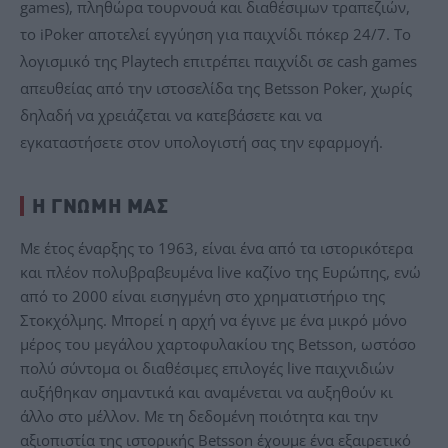
games), πληθώρα τουρνουά και διαθέσιμων τραπεζιών,
το iPoker αποτελεί εγγύηση για παιχνίδι πόκερ 24/7. Το
λογισμικό της Playtech επιτρέπει παιχνίδι σε cash games
απευθείας από την ιστοσελίδα της Betsson Poker, χωρίς
δηλαδή να χρειάζεται να κατεβάσετε και να
εγκαταστήσετε στον υπολογιστή σας την εφαρμογή.
Η ΓΝΏΜΗ ΜΑΣ
Με έτος έναρξης το 1963, είναι ένα από τα ιστορικότερα
και πλέον πολυβραβευμένα live καζίνο της Ευρώπης, ενώ
από το 2000 είναι εισηγμένη στο χρηματιστήριο της
Στοκχόλμης. Μπορεί η αρχή να έγινε με ένα μικρό μόνο
μέρος του μεγάλου χαρτοφυλακίου της Betsson, ωστόσο
πολύ σύντομα οι διαθέσιμες επιλογές live παιχνιδιών
αυξήθηκαν σημαντικά και αναμένεται να αυξηθούν κι
άλλο στο μέλλον. Με τη δεδομένη ποιότητα και την
αξιοπιστία της ιστορικής Betsson έχουμε ένα εξαιρετικό