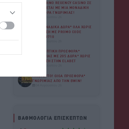
ΤΟ ΑΛΗΘΙΝΟ REGENCY CASINO ΣΕ
ΥΠΟΔΈΧΕΤΑΙ ΜΕ ΜΙΑ ΜΟΝΑΔΙΚΉ
ΠΡΟΣΦΟΡΆ ΓΝΩΡΙΜΊΑΣ!
06 Αυγούστου 26
710 ΜΟΝΑΔΙΚΆ ΔΏΡΑ* ΌΛΑ ΧΩΡΊΣ
ΚΑΤΆΘΕΣΗ ΜΕ PROMO CODE
SUMMER710
05 Αυγούστου 26
ΑΝΑΤΡΕΠΤΙΚΉ ΠΡΟΣΦΟΡΆ*
ΓΝΩΡΙΜΊΑΣ ΜΕ 205 ΔΏΡΑ* ΧΩΡΊΣ
ΚΑΤΆΘΕΣΗ ΣΤΗΝ ELABET
04 Αυγούστου 26
ΑΠΊΣΤΕΥΤΟ! GIGA ΠΡΟΣΦΟΡΆ*
ΓΝΩΡΙΜΊΑΣ ΑΠΌ ΤΗΝ BWIN!
04 Αυγούστου 26
ΒΑΘΜΟΛΟΓΙΑ ΕΠΙΣΚΕΠΤΩΝ