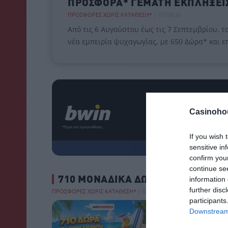
ΠΡΟΣΦΟΡΆ* ΓΕΜΆΤΗ ΕΚΠΛΉΞΕΙ
ΠΡΟΣΦΟΡΈΣ ΧΩΡΊΣ ΚΑΤΆΘΕΣΗ*
|
07/08/26
Από τις 6 Αυγούστου έως τις 7 Σεπτεμβρίου, 
νέα εμπειρία ψυχαγωγίας, με 650 Δώρα* και ε
ΑΠΊΣΤΕΥΤΗ GI
Casinohou
*Όροι και προϋποθέσεις
If you wish 
sensitive in
ΕΕΕ
confirm you
continue se
710 ΜΟΝΑΔΙΚΆ ΔΏΡΑ* ΌΛΑ ΧΩΡΊΣ
information 
further disc
ΠΡΟΣΦΟΡΈΣ ΧΩΡΊΣ ΚΑΤΆΘΕΣΗ*
|
05/08/26
participants
710 μοναδικά Δώρα
Downstream 