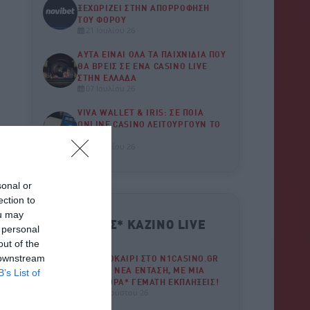
ΞΕΧΩΡΊΖΕΙ ΣΤΗΝ ΑΠΟΡΡΌΦΗΣΗ
ΤΟΥ ΦΌΡΟΥ
21 Ιουλίου 26
ΑΥΤΆ ΕΊΝΑΙ ΟΛΑ ΤΑ ΠΑΙΧΝΊΔΙΑ ΠΟΥ
ΘΑ ΒΡΕΙΣ ΣΕ ΈΝΑ CASINO LIVE
ΣΤΗΝ ΕΛΛΆΔΑ
07 Ιουλίου 26
VIVA WALLET & IRIS: ΣΕ ΠΟΙΑ
ONLINE CASINO ΛΕΙΤΟΥΡΓΟΎΝ ΤΟ
2026
03 Ιουλίου 26
sonal or
ection to
ou may
ΠΡΟΣΦΟΡΈΣ* ΚΑΖΊΝΟ LIVE
 personal
out of the
 downstream
ΤΟ ΚΑΛΟΚΑΊΡΙ ΣΤΟ N1CASINO.GR
ΑΠΟΚΤΆ ΝΈΑ ΈΝΤΑΣΗ, ΜΕ ΜΙΑ
B’s List of
ΠΡΟΣΦΟΡΆ* ΓΕΜΆΤΗ ΕΚΠΛΉΞΕΙΣ!
07 Αυγούστου 26