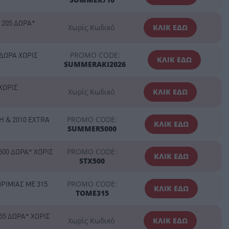
 205 ΔΏΡΑ*
Xωρίς Κωδικό
ΚΛΙΚ ΕΔΩ
PROMO CODE:
ΔΏΡΑ ΧΩΡΊΣ
ΚΛΙΚ ΕΔΩ
SUMMERAKI2026
ΧΩΡΊΣ
Xωρίς Κωδικό
ΚΛΙΚ ΕΔΩ
PROMO CODE:
Η & 2010 EXTRA
ΚΛΙΚ ΕΔΩ
SUMMER5000
PROMO CODE:
00 ΔΏΡΑ* ΧΩΡΊΣ
ΚΛΙΚ ΕΔΩ
STX500
PROMO CODE:
ΡΙΜΊΑΣ ΜΕ 315
ΚΛΙΚ ΕΔΩ
TOME315
5 ΔΏΡΑ* ΧΩΡΊΣ
Xωρίς Κωδικό
ΚΛΙΚ ΕΔΩ