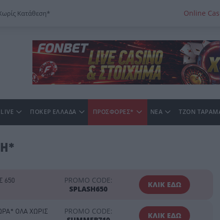
Online Cas
Χωρίς Κατάθεση*
LIVE
ΠΌΚΕΡ ΕΛΛΆΔΑ
ΠΡΟΣΦΟΡΈΣ*
ΝΈΑ
ΤΖΟΝ ΤΆΡΑΜ
ΣΗ*
PROMO CODE:
 650
ΚΛΙΚ ΕΔΩ
SPLASH650
PROMO CODE:
ΏΡΑ* ΌΛΑ ΧΩΡΊΣ
ΚΛΙΚ ΕΔΩ
SUMMER710