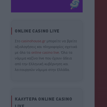
ONLINE CASINO LIVE
Στο
casinohouse.gr
μπορείτε να βρείτε
αξιολογήσεις και πληροφορίες σχετικά
με όλα τα
online casino live
. Όλα τα
νόμιμα καζίνο live που έχουν άδεια
από την Ελληνική κυβέρνηση και
λειτουργούν νόμιμα στην Ελλάδα.
ΚΑΛΥΤΕΡΑ ONLINE CASINO
LIVE