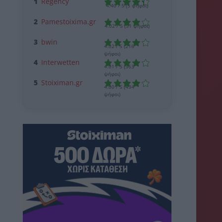
1
Regency
2
Pamestoixima.gr
3
bwin
4
Interwetten
5
Stoiximan.gr