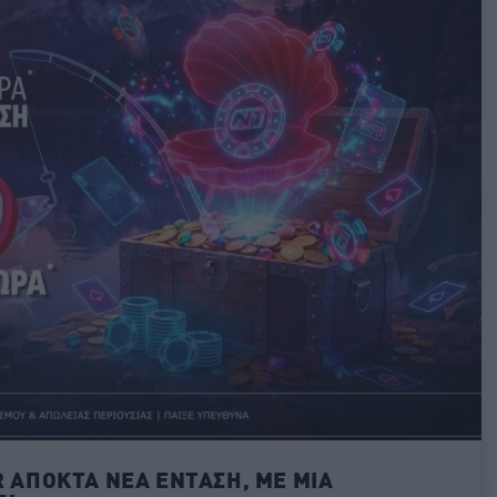
R ΑΠΟΚΤΆ ΝΈΑ ΈΝΤΑΣΗ, ΜΕ ΜΙΑ