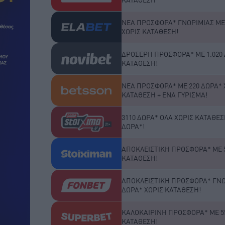
ΚΑΤΆΘΕΣΗ
ΝΈΑ ΠΡΟΣΦΟΡΆ* ΓΝΩΡΙΜΊΑΣ ΜΕ
ΧΩΡΊΣ ΚΑΤΆΘΕΣΗ!
ΔΡΟΣΕΡΉ ΠΡΟΣΦΟΡΆ* ΜΕ 1.020 
ΚΑΤΆΘΕΣΗ!
ΝΈΑ ΠΡΟΣΦΟΡΆ* ΜΕ 220 ΔΏΡΑ* 
ΚΑΤΆΘΕΣΗ + ΈΝΑ ΓΎΡΙΣΜΑ!
3110 ΔΏΡΑ* ΟΛΑ ΧΩΡΊΣ ΚΑΤΆΘΕΣ
ΔΏΡΑ*!
ΑΠΟΚΛΕΙΣΤΙΚΉ ΠΡΟΣΦΟΡΆ* ΜΕ 5
ΚΑΤΆΘΕΣΗ!
ΑΠΟΚΛΕΙΣΤΙΚΉ ΠΡΟΣΦΟΡΆ* ΓΝΩ
ΔΏΡΑ* ΧΩΡΊΣ ΚΑΤΆΘΕΣΗ!
ΚΑΛΟΚΑΙΡΙΝΉ ΠΡΟΣΦΟΡΆ* ΜΕ 55
ΚΑΤΆΘΕΣΗ!