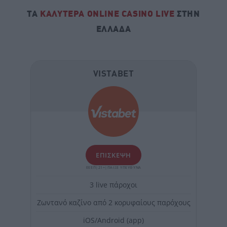
ΤΑ
ΚΑΛΎΤΕΡΑ ONLINE CASINO LIVE
ΣΤΗΝ
ΕΛΛΆΔΑ
VISTABET
ΕΠΊΣΚΕΨΗ
ΕΕΕΠ|21+|ΠΑΙΞΕ ΥΠΕΥΘΥΝΑ
3 live πάροχοι
Ζωντανό καζίνο από 2 κορυφαίους παρόχους
iOS/Android (app)