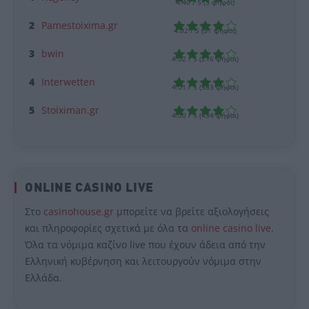
2
Pamestoixima.gr
3
bwin
4
Interwetten
5
Stoiximan.gr
ONLINE CASINO LIVE
Στο
casinohouse.gr
μπορείτε να βρείτε αξιολογήσεις
και πληροφορίες σχετικά με όλα τα
online casino live
.
Όλα τα νόμιμα καζίνο live που έχουν άδεια από την
Ελληνική κυβέρνηση και λειτουργούν νόμιμα στην
Ελλάδα.