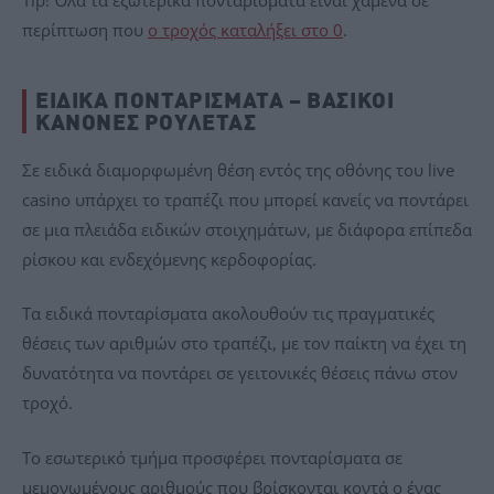
περίπτωση που
ο τροχός καταλήξει στο 0
.
ΕΙΔΙΚΆ ΠΟΝΤΑΡΊΣΜΑΤΑ – ΒΑΣΙΚΟΊ
ΚΑΝΌΝΕΣ ΡΟΥΛΈΤΑΣ
Σε ειδικά διαμορφωμένη θέση εντός της οθόνης του live
casino υπάρχει το τραπέζι που μπορεί κανείς να ποντάρει
σε μια πλειάδα ειδικών στοιχημάτων, με διάφορα επίπεδα
ρίσκου και ενδεχόμενης κερδοφορίας.
Τα ειδικά πονταρίσματα ακολουθούν τις πραγματικές
θέσεις των αριθμών στο τραπέζι, με τον παίκτη να έχει τη
δυνατότητα να ποντάρει σε γειτονικές θέσεις πάνω στον
τροχό.
Το εσωτερικό τμήμα προσφέρει πονταρίσματα σε
μεμονωμένους αριθμούς που βρίσκονται κοντά ο ένας