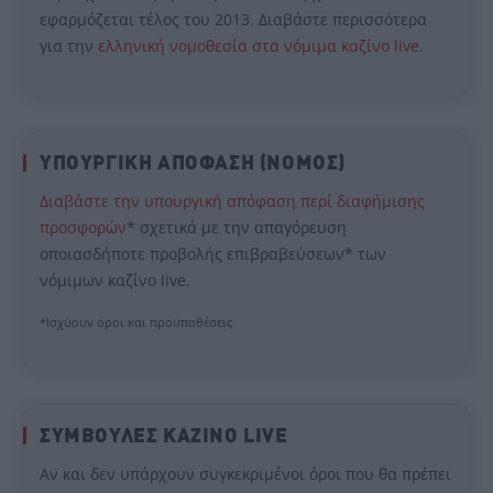
εφαρμόζεται τέλος του 2013. Διαβάστε περισσότερα
για την
ελληνική νομοθεσία στα νόμιμα καζίνο live
.
ΥΠΟΥΡΓΙΚΗ ΑΠΟΦΑΣΗ (ΝΟΜΟΣ)
Διαβάστε την υπουργική απόφαση περί διαφήμισης
προσφορών
* σχετικά με την απαγόρευση
οποιασδήποτε προβολής επιβραβεύσεων* των
νόμιμων καζίνο live.
*Ισχύουν όροι και προϋποθέσεις
ΣΥΜΒΟΥΛΕΣ ΚΑΖΙΝΟ LIVE
Αν και δεν υπάρχουν συγκεκριμένοι όροι που θα πρέπει