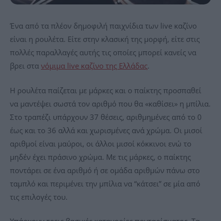
Ένα από τα πλέον δημοφιλή παιχνίδια των live καζίνο
είναι η ρουλέτα. Είτε στην κλασική της μορφή, είτε στις
πολλές παραλλαγές αυτής τις οποίες μπορεί κανείς να
βρει στα
νόμιμα live καζίνο της Ελλάδας
.
Η ρουλέτα παίζεται με μάρκες και ο παίκτης προσπαθεί
να μαντέψει σωστά τον αριθμό που θα «καθίσει» η μπίλια.
Στο τραπέζι υπάρχουν 37 θέσεις, αριθμημένες από το 0
έως και το 36 αλλά και χωρισμένες ανά χρώμα. Οι μισοί
αριθμοί είναι μαύροι, οι άλλοι μισοί κόκκινοι ενώ το
μηδέν έχει πράσινο χρώμα. Με τις μάρκες, ο παίκτης
ποντάρει σε ένα αριθμό ή σε ομάδα αριθμών πάνω στο
ταμπλό και περιμένει την μπίλια να “κάτσει” σε μία από
τις επιλογές του.