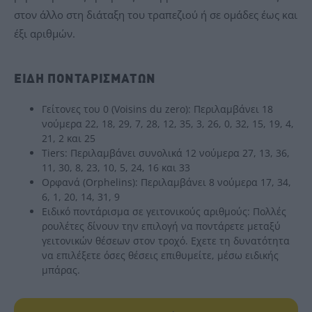
στον άλλο στη διάταξη του τραπεζιού ή σε ομάδες έως και
έξι αριθμών.
ΕΊΔΗ ΠΟΝΤΑΡΙΣΜΆΤΩΝ
Γείτονες του 0 (Voisins du zero): Περιλαμβάνει 18
νούμερα 22, 18, 29, 7, 28, 12, 35, 3, 26, 0, 32, 15, 19, 4,
21, 2 και 25
Tiers: Περιλαμβάνει συνολικά 12 νούμερα 27, 13, 36,
11, 30, 8, 23, 10, 5, 24, 16 και 33
Ορφανά (Orphelins): Περιλαμβάνει 8 νούμερα 17, 34,
6, 1, 20, 14, 31, 9
Ειδικό ποντάρισμα σε γειτονικούς αριθμούς: Πολλές
ρουλέτες δίνουν την επιλογή να ποντάρετε μεταξύ
γειτονικών θέσεων στον τροχό. Εχετε τη δυνατότητα
να επιλέξετε όσες θέσεις επιθυμείτε, μέσω ειδικής
μπάρας.