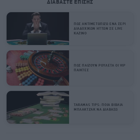
ΔΙΑΒΆΣΤΕ ΕΠΊΣΗΣ
ΠΏΣ ΑΝΤΙΜΕΤΩΠΊΖΩ ΈΝΑ ΣΕΡΊ
ΔΙΑΔΟΧΙΚΏΝ ΗΤΤΏΝ ΣΕ LIVE
ΚΑΖΊΝΟ
ΠΩΣ ΠΑΊΖΟΥΝ ΡΟΥΛΈΤΑ ΟΙ VIP
ΠΑΊΚΤΕΣ
TARAMAS TIPS: ΠΟΙΑ ΒΙΒΛΊΑ
ΜΠΛΆΚΤΖΑΚ ΝΑ ΔΙΑΒΆΣΩ