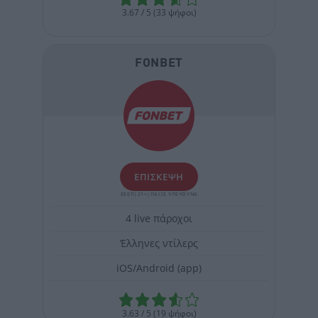
FONBET
ΕΠΊΣΚΕΨΗ
ΕΕΕΠ|21+|ΠΑΙΞΕ ΥΠΕΥΘΥΝΑ
4 live πάροχοι
Έλληνες ντίλερς
iOS/Android (app)