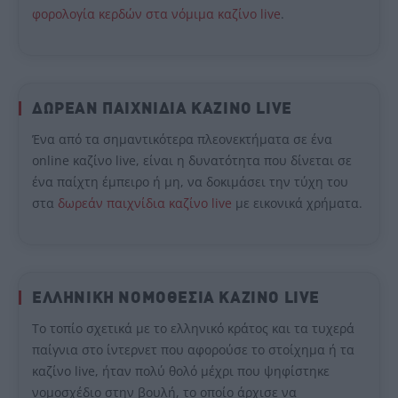
φορολογία κερδών στα νόμιμα καζίνο live
.
ΔΩΡΕΑΝ ΠΑΙΧΝΙΔΙΑ ΚΑΖΙΝΟ LIVE
Ένα από τα σημαντικότερα πλεονεκτήματα σε ένα
online καζίνο live, είναι η δυνατότητα που δίνεται σε
ένα παίχτη έμπειρο ή μη, να δοκιμάσει την τύχη του
στα
δωρεάν παιχνίδια καζίνο live
με εικονικά χρήματα.
ΕΛΛΗΝΙΚΗ ΝΟΜΟΘΕΣΙΑ ΚΑΖΙΝΟ LIVE
Το τοπίο σχετικά με το ελληνικό κράτος και τα τυχερά
παίγνια στο ίντερνετ που αφορούσε το στοίχημα ή τα
καζίνο live, ήταν πολύ θολό μέχρι που ψηφίστηκε
νομοσχέδιο στην βουλή, το οποίο άρχισε να