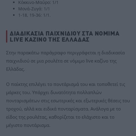
Κόκκινο-Μαύρο: 1/1
Μονά-Ζυγά: 1/1
1-18, 19-36: 1/1.
ΔΙΑΔΙΚΑΣΊΑ ΠΑΙΧΝΙΔΙΟΎ ΣΤΑ ΝΌΜΙΜΑ
LIVE ΚΑΖΊΝΟ ΤΗΣ ΕΛΛΆΔΑΣ
Στην παρακάτω παράγραφο περιγράφεται η διαδικασία
παιχνιδιού σε μια ρουλέτα σε νόμιμο live καζίνο της
Ελλάδας.
Ο παίκτης επιλέγει το ποντάρισμά του και τοποθετεί τις
μάρκες του. Υπάρχει δυνατότητα πολλαπλών
πονταρισμάτων στις εσωτερικές και εξωτερικές θέσεις του
τροχού, αλλά και ειδικά πονταρίσματα. Ανάλογα με το
είδος της ρουλέτας, καθορίζεται το ελάχιστο και το
μέγιστο ποντάρισμα.