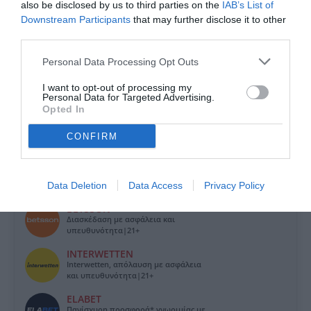
του|21+
also be disclosed by us to third parties on the
IAB’s List of
Downstream Participants
that may further disclose it to other
SUPERBET
third parties.
Superbet live Casino με 265 δώρα*
χωρίς κατάθεση|21+
Personal Data Processing Opt Outs
REGENCY
Regency Casino, η διασκέδαση
I want to opt-out of processing my
ανεβαίνει επίπεδο|21+
Personal Data for Targeted Advertising.
Opted In
N1
3.93
/
5
(116 ψήφοι)
N1 Casino, η διασκέδαση ανεβαίνει
CONFIRM
επίπεδο|21+
EFBET
Καθημερινές Προσφορές* |21+
Data Deletion
Data Access
Privacy Policy
BETSSON
Διασκέδαση με ασφάλεια και
υπευθυνότητα|21+
INTERWETTEN
Interwetten, απόλαυση με ασφάλεια
και υπευθυνότητα|21+
ELABET
Πανίσχυρη προσφορά* γνωριμίας με