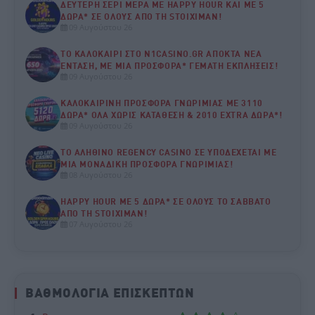
ΔΕΎΤΕΡΗ ΣΕΡΊ ΜΈΡΑ ΜΕ HAPPY HOUR ΚΑΙ ΜΕ 5
ΔΏΡΑ* ΣΕ ΌΛΟΥΣ ΑΠΌ ΤΗ STOIXIMAN!
09 Αυγούστου 26
ΤΟ ΚΑΛΟΚΑΊΡΙ ΣΤΟ N1CASINO.GR ΑΠΟΚΤΆ ΝΈΑ
ΈΝΤΑΣΗ, ΜΕ ΜΙΑ ΠΡΟΣΦΟΡΆ* ΓΕΜΆΤΗ ΕΚΠΛΉΞΕΙΣ!
09 Αυγούστου 26
ΚΑΛΟΚΑΙΡΙΝΉ ΠΡΟΣΦΟΡΆ ΓΝΩΡΙΜΊΑΣ ΜΕ 3110
ΔΏΡΑ* ΟΛΑ ΧΩΡΊΣ ΚΑΤΆΘΕΣΗ & 2010 EXTRA ΔΏΡΑ*!
09 Αυγούστου 26
ΤΟ ΑΛΗΘΙΝΟ REGENCY CASINO ΣΕ ΥΠΟΔΈΧΕΤΑΙ ΜΕ
ΜΙΑ ΜΟΝΑΔΙΚΉ ΠΡΟΣΦΟΡΆ ΓΝΩΡΙΜΊΑΣ!
08 Αυγούστου 26
HAPPY HOUR ΜΕ 5 ΔΏΡΑ* ΣΕ ΌΛΟΥΣ ΤΟ ΣΆΒΒΑΤΟ
ΑΠΌ ΤΗ STOIXIMAN!
07 Αυγούστου 26
ΒΑΘΜΟΛΟΓΙΑ ΕΠΙΣΚΕΠΤΩΝ