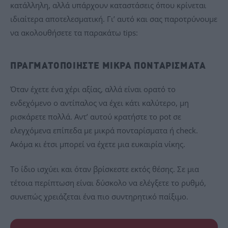
κατάλληλη, αλλά υπάρχουν καταστάσεις όπου κρίνεται
ιδιαίτερα αποτελεσματική. Γι’ αυτό και σας παροτρύνουμε
να ακολουθήσετε τα παρακάτω tips:
ΠΡΑΓΜΑΤΟΠΟΙΉΣΤΕ ΜΙΚΡΆ ΠΟΝΤΑΡΊΣΜΑΤΑ
Όταν έχετε ένα χέρι αξίας, αλλά είναι ορατό το
ενδεχόμενο ο αντίπαλος να έχει κάτι καλύτερο, μη
ρισκάρετε πολλά. Αντ’ αυτού κρατήστε το pot σε
ελεγχόμενα επίπεδα με μικρά πονταρίσματα ή check.
Ακόμα κι έτσι μπορεί να έχετε μια ευκαιρία νίκης.
Το ίδιο ισχύει και όταν βρίσκεστε εκτός θέσης. Σε μια
τέτοια περίπτωση είναι δύσκολο να ελέγξετε το ρυθμό,
συνεπώς χρειάζεται ένα πιο συντηρητικό παίξιμο.