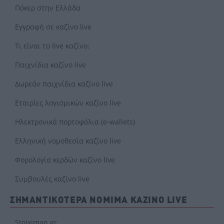
4.02
/
5
Πόκερ στην Ελλάδα
Εγγραφή σε καζίνο live
4.01
/
5
Τι είναι το live καζίνο;
Παιχνίδια καζίνο live
4.00
/
5
Δωρεάν παιχνίδια καζίνο live
Εταιρίες λογισμικών καζίνο live
Ηλεκτρονικά πορτοφόλια (e-wallets)
Ελληνική νομοθεσία καζίνο live
Φορολογία κερδών καζίνο live
Συμβουλές καζίνο live
ΣΗΜΑΝΤΙΚΌΤΕΡΑ ΝΌΜΙΜΑ ΚΑΖΊΝΟ LIVE
Stoiximan.gr