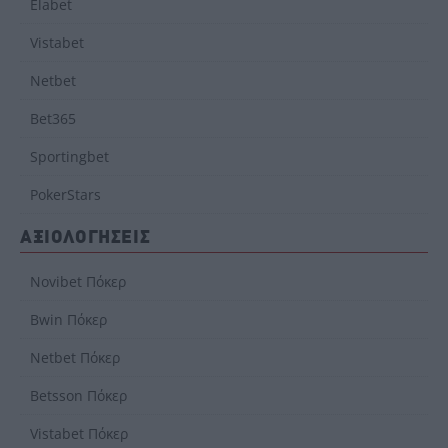
Elabet
Vistabet
Netbet
Bet365
Sportingbet
PokerStars
ΑΞΙΟΛΌΓΗΣΕΙΣ
Novibet Πόκερ
Bwin Πόκερ
Netbet Πόκερ
Betsson Πόκερ
Vistabet Πόκερ