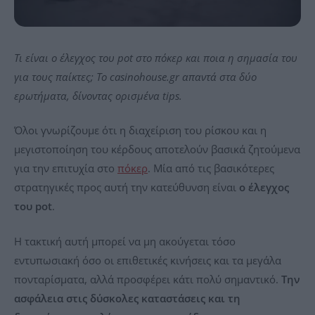
Τι είναι ο έλεγχος του pot στο πόκερ και ποια η σημασία του
για τους παίκτες; Το casinohouse.gr απαντά στα δύο
ερωτήματα, δίνοντας ορισμένα tips.
Όλοι γνωρίζουμε ότι η διαχείριση του ρίσκου και η
μεγιστοποίηση του κέρδους αποτελούν βασικά ζητούμενα
για την επιτυχία στο
πόκερ
. Μία από τις βασικότερες
στρατηγικές προς αυτή την κατεύθυνση είναι
ο έλεγχος
του pot
.
Η τακτική αυτή μπορεί να μη ακούγεται τόσο
εντυπωσιακή όσο οι επιθετικές κινήσεις και τα μεγάλα
πονταρίσματα, αλλά προσφέρει κάτι πολύ σημαντικό.
Την
ασφάλεια στις δύσκολες καταστάσεις και τη