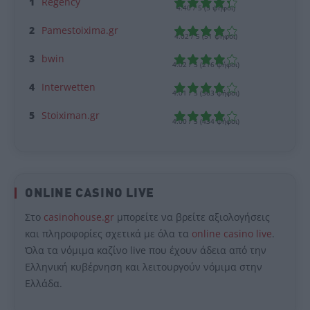
1
Regency
2
Pamestoixima.gr
3
bwin
4
Interwetten
5
Stoiximan.gr
ONLINE CASINO LIVE
Στο
casinohouse.gr
μπορείτε να βρείτε αξιολογήσεις
και πληροφορίες σχετικά με όλα τα
online casino live
.
Όλα τα νόμιμα καζίνο live που έχουν άδεια από την
Ελληνική κυβέρνηση και λειτουργούν νόμιμα στην
Ελλάδα.