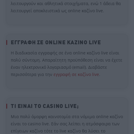
λειτουργούν και αθλητικά στοιχήματα, ενώ 1 άδεια θα
λειτουργεί αποκλειστικά ως online καζίνο live.
ΕΓΓΡΑΦΗ ΣΕ ONLINE ΚΑΖΙΝΟ LIVE
Η διαδικασία εγγραφής σε ένα online καζίνο live είναι
πολύ σύντομη. Απαραίτητη προϋπόθεση είναι να έχετε
έναν ηλεκτρονικό λογαριασμό (email). Διαβάστε
περισσότερα για την
εγγραφή σε καζίνο live
.
ΤΙ ΕΙΝΑΙ ΤΟ CASINO LIVE;
Μια πολύ όμορφη καινοτομία στα νόμιμα online καζίνο
είναι το casino live. Εάν σας λείπει η ατμόσφαιρα των
επίγειων καζίνο τότε το live καζίνο θα λύσει το