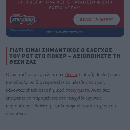
3110 ΔΏΡΑ* ΟΛΑ ΧΩΡΊΣ ΚΑΤΆΘΕΣΗ & 2010
EXTRA ΔΏΡΑ*!
ΘΈΛΩ ΤΑ ΔΏΡΑ*
*Όροι και προϋποθέσεις
ΕΕΕΠ|21+|ΠΑΙΞΕ ΥΠΕΥΘΥΝΑ
ΓΙΑΤΊ ΕΊΝΑΙ ΣΗΜΑΝΤΙΚΌΣ Ο ΈΛΕΓΧΟΣ
ΤΟΥ POT ΣΤΟ ΠΌΚΕΡ – ΑΞΙΟΠΟΙΉΣΤΕ ΤΗ
ΘΈΣΗ ΣΑΣ
Όταν παίζετε στις τελευταίες
θέσεις
(cut off, dealer) είναι
πιο εύκολο να διαχειριστείτε το μέγεθος του pot,
κάνοντας check-back ή μικρά
στοιχήματα
. Αυτό σας
επιτρέπει να παραμείνετε στο παιχνίδι έχοντας
περισσότερες διαθέσιμες πληροφορίες για το χέρι του
αντιπάλου.