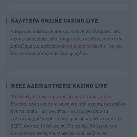
ΚΑΛΥΤΕΡΑ ONLINE CASINO LIVE
Υπάρχουν αρκετά online καζίνο live στο ίντερνετ. Δεν
προσφέρουν όμως όλα, υπηρεσίες της ίδιας ποιότητας.
Επιλέξαμε για εσάς τα
καλύτερα online casino live
και
σας τα παρουσιάζουμε ένα προς ένα.
ΝΕΕΣ ΑΔΕΙΟΔΟΤΗΣΕΙΣ ΚΑΖΙΝΟ LIVE
16 άδειες σε πρωτοεμφανιζόμενες εταιρίες στην
Ελλάδα
, αλλά και σε γνωστά και ήδη αγαπημένα καζίνο
live τα οποία – ως γνωστόν – λειτουργούσαν τα
τελευταία χρόνια με ειδική προσωρινή άδεια από την
ΕΕΕΠ. Από τις 16 άδειες οι 15 εταιρίες θα έχουν την
δυνατότητα εκτός του ηλεκτρονικού καζίνο να