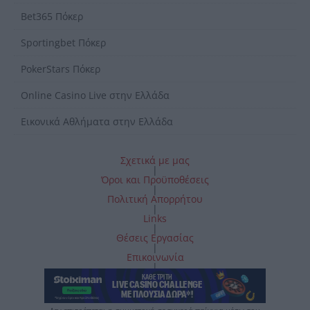
Bet365 Πόκερ
Sportingbet Πόκερ
PokerStars Πόκερ
Online Casino Live στην Ελλάδα
Εικονικά Αθλήματα στην Ελλάδα
Σχετικά με μας
|
Όροι και Προϋποθέσεις
|
Πολιτική Απορρήτου
|
Links
|
Θέσεις Εργασίας
|
Επικοινωνία
|
Sitemap