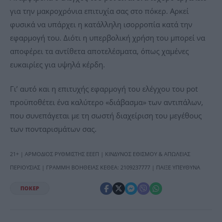
για την μακροχρόνια επιτυχία σας στο πόκερ. Αρκεί
φυσικά να υπάρχει η κατάλληλη ισορροπία κατά την
εφαρμογή του. Διότι η υπερβολική χρήση του μπορεί να
αποφέρει τα αντίθετα αποτελέσματα, όπως χαμένες
ευκαιρίες για υψηλά κέρδη.
Γι’ αυτό και η επιτυχής εφαρμογή του ελέγχου του pot
προϋποθέτει ένα καλύτερο «διάβασμα» των αντιπάλων,
που συνεπάγεται με τη σωστή διαχείριση του μεγέθους
των πονταρισμάτων σας.
21+ | ΑΡΜΟΔΙΟΣ ΡΥΘΜΙΣΤΗΣ ΕΕΕΠ | ΚΙΝΔΥΝΟΣ ΕΘΙΣΜΟΥ & ΑΠΩΛΕΙΑΣ
ΠΕΡΙΟΥΣΙΑΣ | ΓΡΑΜΜΗ ΒΟΗΘΕΙΑΣ ΚΕΘΕΑ: 2109237777 | ΠΑΙΞΕ ΥΠΕΥΘΥΝΑ
ΠΌΚΕΡ
Send
Send
Send