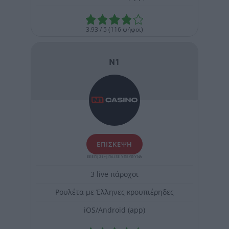
N1
ΕΠΊΣΚΕΨΗ
ΕΕΕΠ|21+|ΠΑΙΞΕ ΥΠΕΥΘΥΝΑ
3 live πάροχοι
Ρουλέτα με Έλληνες κρουπιέρηδες
iOS/Android (app)