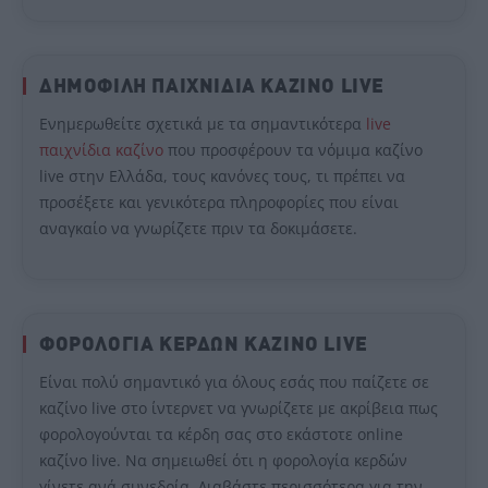
ΔΗΜΟΦΙΛΗ ΠΑΙΧΝΙΔΙΑ ΚΑΖΙΝΟ LIVE
Ενημερωθείτε σχετικά με τα σημαντικότερα
live
παιχνίδια καζίνο
που προσφέρουν τα νόμιμα καζίνο
live στην Ελλάδα, τους κανόνες τους, τι πρέπει να
προσέξετε και γενικότερα πληροφορίες που είναι
αναγκαίο να γνωρίζετε πριν τα δοκιμάσετε.
ΦΟΡΟΛΟΓΙΑ ΚΕΡΔΩΝ ΚΑΖΙΝΟ LIVE
Είναι πολύ σημαντικό για όλους εσάς που παίζετε σε
καζίνο live στο ίντερνετ να γνωρίζετε με ακρίβεια πως
φορολογούνται τα κέρδη σας στο εκάστοτε online
καζίνο live. Να σημειωθεί ότι η φορολογία κερδών
γίνετε ανά συνεδρία. Διαβάστε περισσότερα για την