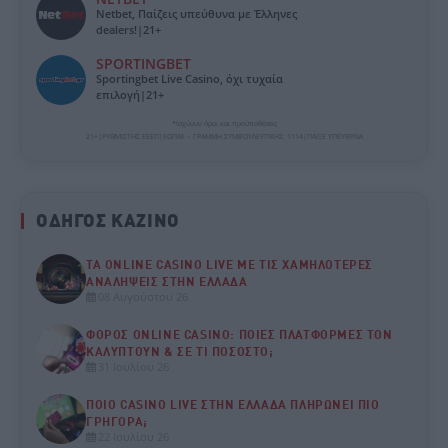
Netbet, Παίζεις υπεύθυνα με Έλληνες
dealers!|21+
SPORTINGBET
Sportingbet Live Casino, όχι τυχαία
επιλογή|21+
*Ισχύουν όροι και προϋποθέσεις
3.67
/
5
(33 ψήφοι)
21+|ΡΥΘΜΙΣΤΗΣ ΕΕΕΠ|ΕΟΠΑΕ – ΓΡΑΜΜΗ ΣΥΜΒΟΥΛΕΥΤΙΚΗΣ: 1114|ΠΑΙΞΕ ΥΠΕΥΘΥΝΑ
ΟΔΗΓΌΣ ΚΑΖΊΝΟ
ΤΑ ONLINE CASINO LIVE ΜΕ ΤΙΣ ΧΑΜΗΛΌΤΕΡΕΣ
ΑΝΑΛΉΨΕΙΣ ΣΤΗΝ ΕΛΛΆΔΑ
08 Αυγούστου 26
ΦΌΡΟΣ ONLINE CASINO: ΠΟΙΕΣ ΠΛΑΤΦΌΡΜΕΣ ΤΟΝ
ΚΑΛΎΠΤΟΥΝ & ΣΕ ΤΙ ΠΟΣΟΣΤΌ;
31 Ιουλίου 26
ΠΟΙΟ CASINO LIVE ΣΤΗΝ ΕΛΛΆΔΑ ΠΛΗΡΏΝΕΙ ΠΙΟ
ΓΡΉΓΟΡΑ;
22 Ιουλίου 26