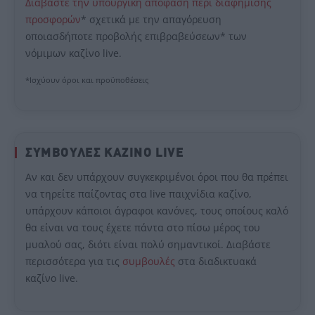
Διαβάστε την υπουργική απόφαση περί διαφήμισης
προσφορών
* σχετικά με την απαγόρευση
οποιασδήποτε προβολής επιβραβεύσεων* των
νόμιμων καζίνο live.
*Ισχύουν όροι και προϋποθέσεις
ΣΥΜΒΟΥΛΕΣ ΚΑΖΙΝΟ LIVE
Αν και δεν υπάρχουν συγκεκριμένοι όροι που θα πρέπει
να τηρείτε παίζοντας στα live παιχνίδια καζίνο,
υπάρχουν κάποιοι άγραφοι κανόνες, τους οποίους καλό
θα είναι να τους έχετε πάντα στο πίσω μέρος του
μυαλού σας, διότι είναι πολύ σημαντικοί. Διαβάστε
περισσότερα για τις
συμβουλές
στα διαδικτυακά
καζίνο live.