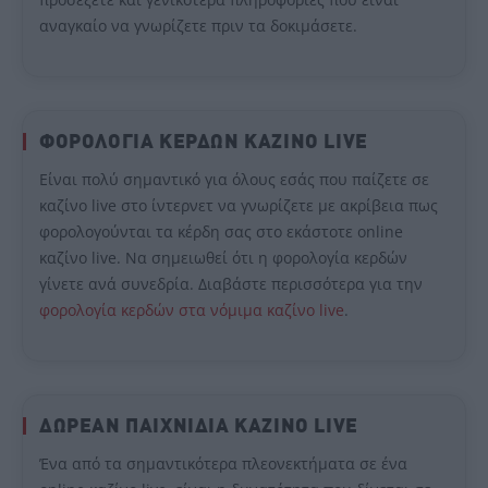
αναγκαίο να γνωρίζετε πριν τα δοκιμάσετε.
ΦΟΡΟΛΟΓΙΑ ΚΕΡΔΩΝ ΚΑΖΙΝΟ LIVE
Είναι πολύ σημαντικό για όλους εσάς που παίζετε σε
καζίνο live στο ίντερνετ να γνωρίζετε με ακρίβεια πως
φορολογούνται τα κέρδη σας στο εκάστοτε online
καζίνο live. Να σημειωθεί ότι η φορολογία κερδών
γίνετε ανά συνεδρία. Διαβάστε περισσότερα για την
φορολογία κερδών στα νόμιμα καζίνο live
.
ΔΩΡΕΑΝ ΠΑΙΧΝΙΔΙΑ ΚΑΖΙΝΟ LIVE
Ένα από τα σημαντικότερα πλεονεκτήματα σε ένα