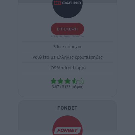
ΕΠΊΣΚΕΨΗ
ΕΕΕΠ|21+|ΠΑΙΞΕ ΥΠΕΥΘΥΝΑ
3 live πάροχοι
Ρουλέτα με Έλληνες κρουπιέρηδες
iOS/Android (app)
FONBET