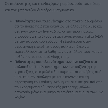
Οι πιθανότητες και η ενδεχόμενη κερδοφορία του πόκερ
και του μπλάκτζακ διαφέρουν σημαντικά.
Πιθανότητες και πλεονέκτημα στο πόκερ:
Δεδομένου
ότι το πόκερ παίζεται εναντίον με άλλους παίκυες και
όχι εναντίον των live καζίνο, οι έμπειροι παίκτες
μπορούν να επιτύχουν θετική αναμενόμενη αξία (+EV)
με την πάροδο του χρόνου. Η εξειδίκευση στην
στρατηγική επιτρέπει στους παίκτες πόκερ να
εκμεταλλεύονται τα λάθη των αντιπάλων τους και να
αυξάνουν το ποσοστό νίκης τους.
Πιθανότητες και πλεονέκτημα των
live καζίνο στο
μπλάκτζακ:
Το πλεονέκτημα των live καζίνο (ή της
«Τράπεζας») στο μπλάκτζακ κυμαίνεται συνήθως από
0,5% έως 2%, ανάλογα με τους κανόνες και τη
στρατηγική του παίκτη. Ακόμη και οι έμπειροι παίκτες
που χρησιμοποιούν τεχνικές μέτρησης φύλλων
αποκτούν μόνο ένα μικρό πλεονέκτημα έναντι των live
καζίνο.