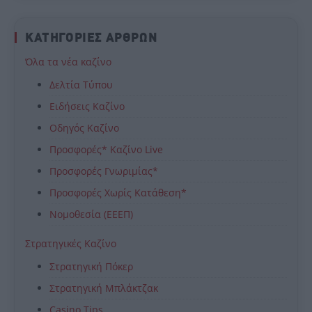
ΚΑΤΗΓΟΡΙΕΣ ΑΡΘΡΩΝ
Όλα τα νέα καζίνο
Δελτία Τύπου
Ειδήσεις Καζίνο
Οδηγός Καζίνο
Προσφορές* Καζίνο Live
Προσφορές Γνωριμίας*
Προσφορές Χωρίς Κατάθεση*
Νομοθεσία (ΕΕΕΠ)
Στρατηγικές Καζίνο
Στρατηγική Πόκερ
Στρατηγική Μπλάκτζακ
Casino Tips