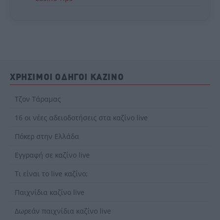
ΧΡΉΣΙΜΟΙ ΟΔΗΓΟΊ ΚΑΖΊΝΟ
Τζον Τάραμας
16 οι νέες αδειοδοτήσεις στα καζίνο live
Πόκερ στην Ελλάδα
Εγγραφή σε καζίνο live
Τι είναι το live καζίνο;
Παιχνίδια καζίνο live
Δωρεάν παιχνίδια καζίνο live