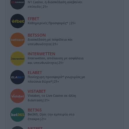
N1 Casino, η διασκέδαση ανεβαίνει
επίπεδο|21+
3.93
/
5
(116 ψήφοι)
EFBET
Καθημερινές Προσφορές* |21+
BETSSON
Διασκέδαση με ασφάλεια και
υπευθυνότητα|21+
INTERWETTEN
Interwetten, απόλαυση με ασφάλεια
και υπευθυνότητα|21+
ELABET
Πανίσχυρη προσφορά* γνωριμίας με
πλούσια δώρα*|21+
VISTABET
Vistabet, το Live Casino σε άλλη
διάσταση|21+
BET365
Bet365, ζήσε την εμπειρία στο
έπακρο|21+
NETBET