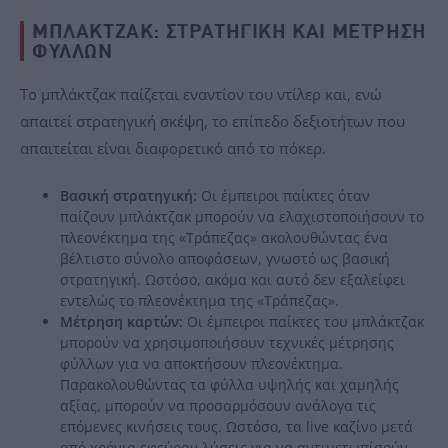
ΜΠΛΆΚΤΖΑΚ: ΣΤΡΑΤΗΓΙΚΉ ΚΑΙ ΜΈΤΡΗΣΗ
ΦΎΛΛΩΝ
Το μπλάκτζακ παίζεται εναντίον του ντίλερ και, ενώ
απαιτεί στρατηγική σκέψη, το επίπεδο δεξιοτήτων που
απαιτείται είναι διαφορετικό από το πόκερ.
Βασική στρατηγική:
Οι έμπειροι παίκτες όταν
παίζουν μπλάκτζακ μπορούν να ελαχιστοποιήσουν το
πλεονέκτημα της «Τράπεζας» ακολουθώντας ένα
βέλτιστο σύνολο αποφάσεων, γνωστό ως βασική
στρατηγική. Ωστόσο, ακόμα και αυτό δεν εξαλείφει
εντελώς το πλεονέκτημα της «Τράπεζας».
Μέτρηση καρτών:
Οι έμπειροι παίκτες του μπλάκτζακ
μπορούν να χρησιμοποιήσουν τεχνικές μέτρησης
φύλλων για να αποκτήσουν πλεονέκτημα.
Παρακολουθώντας τα φύλλα υψηλής και χαμηλής
αξίας, μπορούν να προσαρμόσουν ανάλογα τις
επόμενες κινήσεις τους. Ωστόσο, τα live καζίνο μετά
από χρόνια εφεύραν λύσεις για να αντιμετωπίσούν