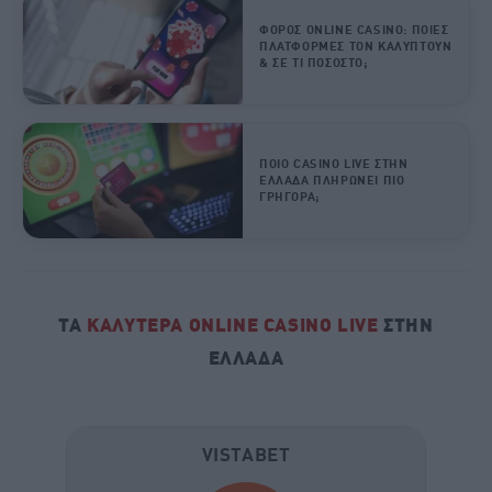
ΦΌΡΟΣ ONLINE CASINO: ΠΟΙΕΣ
ΠΛΑΤΦΌΡΜΕΣ ΤΟΝ ΚΑΛΎΠΤΟΥΝ
& ΣΕ ΤΙ ΠΟΣΟΣΤΌ;
ΠΟΙΟ CASINO LIVE ΣΤΗΝ
ΕΛΛΆΔΑ ΠΛΗΡΏΝΕΙ ΠΙΟ
ΓΡΉΓΟΡΑ;
ΤΑ
ΚΑΛΎΤΕΡΑ ONLINE CASINO LIVE
ΣΤΗΝ
ΕΛΛΆΔΑ
VISTABET