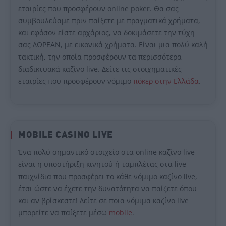
εταιρίες που προσφέρουν online poker. Θα σας
συμβουλεύαμε πριν παίξετε με πραγματικά χρήματα,
και εφόσον είστε αρχάριος, να δοκιμάσετε την τύχη
σας ΔΩΡΕΑΝ, με εικονικά χρήματα. Είναι μια πολύ καλή
τακτική, την οποία προσφέρουν τα περισσότερα
διαδικτυακά καζίνο live. Δείτε τις στοιχηματικές
εταιρίες που προσφέρουν νόμιμο
πόκερ στην Ελλάδα
.
MOBILE CASINO LIVE
Ένα πολύ σημαντικό στοιχείο στα online καζίνο live
είναι η υποστήριξη κινητού ή ταμπλέτας στα live
παιχνίδια που προσφέρει το κάθε νόμιμο καζίνο live,
έτσι ώστε να έχετε την δυνατότητα να παίζετε όπου
και αν βρίσκεστε! Δείτε σε ποια νόμιμα καζίνο live
μπορείτε να παίξετε μέσω
mobile
.