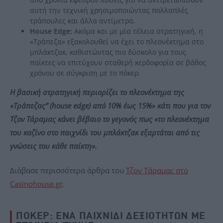
αυτή την τεχνική χρησιμοποιώντας πολλαπλές
τράπουλες και άλλα αντίμετρα.
House Edge:
Ακόμα και με μία τέλεια στρατηγική, η
«Τράπεζα» εξακολουθεί να έχει το πλεονέκτημα στο
μπλάκτζακ, καθιστώντας πιο δύσκολο για τους
παίκτες να επιτύχουν σταθερή κερδοφορία σε βάθος
χρόνου σε σύγκριση με το πόκερ.
Η βασική στρατηγική περιορίζει το πλεονέκτημα της
«Τράπεζας” (house edge) από 10% έως 15%» κάτι που για τον
Τζον Τάραμας κάνει βέβαιο το γεγονός πως «το πλεονέκτημα
του καζίνο στο παιχνίδι του μπλάκτζακ εξαρτάται από τις
γνώσεις του κάθε παίκτη».
Διάβασε περισσότερα άρθρα του
Τζον Τάραμας στο
Casinohouse.gr
.
ΠΌΚΕΡ: ΈΝΑ ΠΑΙΧΝΊΔΙ ΔΕΞΙΟΤΉΤΩΝ ΜΕ