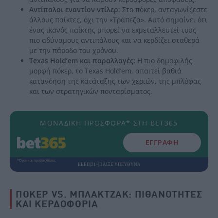
Αντίπαλοι εναντίον ντίλερ
: Στο πόκερ, ανταγωνίζεστε
άλλους παίκτες, όχι την «Τράπεζα». Αυτό σημαίνει ότι
ένας ικανός παίκτης μπορεί να εκμεταλλευτεί τους
πιο αδύναμους αντιπάλους και να κερδίζει σταθερά
με την πάροδο του χρόνου.
Texas Hold’em και παραλλαγές:
Η πιο δημοφιλής
μορφή πόκερ, το Texas Hold’em, απαιτεί βαθιά
κατανόηση της κατάταξης των χεριών, της μπλόφας
και των στρατηγικών πονταρίσματος.
ΜΟΝΑΔΙΚΉ ΠΡΟΣΦΟΡΆ* ΣΤΗ BET365
ΕΓΓΡΑΦΉ
*Όροι και προϋποθέσεις
ΕΕΕΠ|21+|ΠΑΙΞΕ ΥΠΕΥΘΥΝΑ
ΠΌΚΕΡ
VS
. ΜΠΛΆΚΤΖΑΚ: ΠΙΘΑΝΌΤΗΤΕΣ
ΚΑΙ ΚΕΡΔΟΦΟΡΊΑ