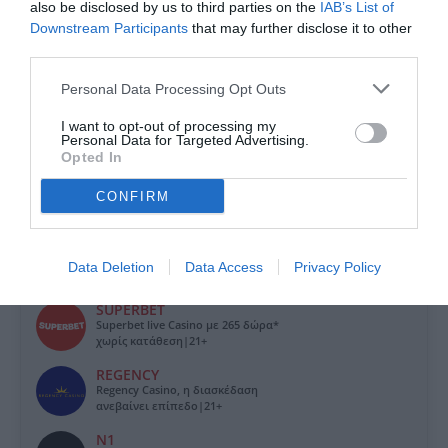
also be disclosed by us to third parties on the
IAB’s List of
παιχνίδι|21+
Downstream Participants
that may further disclose it to other
FONBET
third parties.
Fonbet.gr με προσφορά* που δεν
παίζεται|21+
Personal Data Processing Opt Outs
NOVIBET
I want to opt-out of processing my
Πρόγραμμα Επιβράβευσης με
Personal Data for Targeted Advertising.
εντυπωσιακά δώρα* |21+
Opted In
WINMASTERS
Winmasters, ανέβασε το επίπεδο του
CONFIRM
παιχνιδιού σου|21+
BWIN
Bwin, το παιχνίδι στα καλύτερά
Data Deletion
Data Access
Privacy Policy
του|21+
SUPERBET
Superbet live Casino με 265 δώρα*
χωρίς κατάθεση|21+
REGENCY
Regency Casino, η διασκέδαση
ανεβαίνει επίπεδο|21+
N1