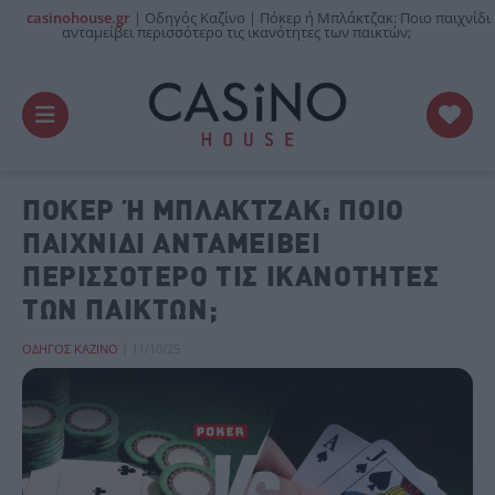
casinohouse.gr
|
Οδηγός Καζίνο
|
Πόκερ ή Μπλάκτζακ: Ποιο παιχνίδι
×
ανταμείβει περισσότερο τις ικανότητες των παικτών;
ΑΡΧΙΚΉ
ΠΌΚΕΡ Ή ΜΠΛΆΚΤΖΑΚ: ΠΟΙΟ Π
ΤΖΟΝ
ΤΆΡΑΜΑΣ
ΑΙΧΝΊΔΙ ΑΝΤΑΜΕΊΒΕΙ Π
ΕΡΙΣΣΌΤΕΡΟ ΤΙΣ ΙΚΑΝΌΤΗΤΕΣ Τ
ΠΡΟΣΦΟΡΈΣ*
ΚΑΖΊΝΟ
ΩΝ ΠΑΙΚΤΏΝ;
LIVE
ΟΔΗΓΌΣ ΚΑΖΊΝΟ
|
11/10/25
ΚΑΛΎΤΕΡΑ
ONLINE
ONLINE
ΠΌΚΕΡ
CASINO
CASINO
ΝΈΑ
ΕΛΛΆΔΑ
LIVE
LIVE