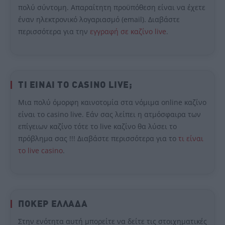
πολύ σύντομη. Απαραίτητη προϋπόθεση είναι να έχετε
έναν ηλεκτρονικό λογαριασμό (email). Διαβάστε
περισσότερα για την
εγγραφή σε καζίνο live
.
ΤΙ ΕΙΝΑΙ ΤΟ CASINO LIVE;
Μια πολύ όμορφη καινοτομία στα νόμιμα online καζίνο
είναι το casino live. Εάν σας λείπει η ατμόσφαιρα των
επίγειων καζίνο τότε το live καζίνο θα λύσει το
πρόβλημα σας !!! Διαβάστε περισσότερα για το
τι είναι
το live casino
.
ΠΟΚΕΡ ΕΛΛΑΔΑ
Στην ενότητα αυτή μπορείτε να δείτε τις στοιχηματικές