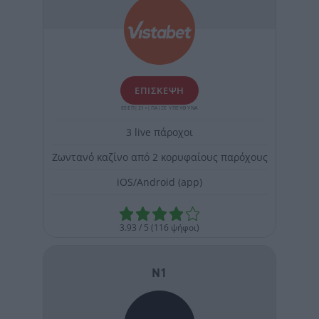
ΕΠΊΣΚΕΨΗ
ΕΕΕΠ|21+|ΠΑΙΞΕ ΥΠΕΥΘΥΝΑ
3 live πάροχοι
Ζωντανό καζίνο από 2 κορυφαίους παρόχους
iOS/Android (app)
N1