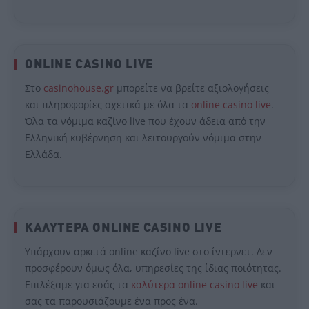
ONLINE CASINO LIVE
Στο
casinohouse.gr
μπορείτε να βρείτε αξιολογήσεις
και πληροφορίες σχετικά με όλα τα
online casino live
.
Όλα τα νόμιμα καζίνο live που έχουν άδεια από την
Ελληνική κυβέρνηση και λειτουργούν νόμιμα στην
Ελλάδα.
ΚΑΛΥΤΕΡΑ ONLINE CASINO LIVE
Υπάρχουν αρκετά online καζίνο live στο ίντερνετ. Δεν
προσφέρουν όμως όλα, υπηρεσίες της ίδιας ποιότητας.
Επιλέξαμε για εσάς τα
καλύτερα online casino live
και
σας τα παρουσιάζουμε ένα προς ένα.