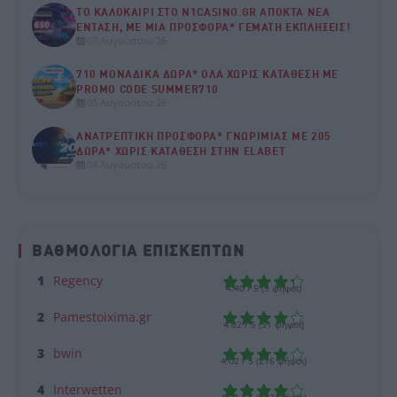
ΤΟ ΚΑΛΟΚΑΊΡΙ ΣΤΟ N1CASINO.GR ΑΠΟΚΤΆ ΝΈΑ
ΈΝΤΑΣΗ, ΜΕ ΜΙΑ ΠΡΟΣΦΟΡΆ* ΓΕΜΆΤΗ ΕΚΠΛΉΞΕΙΣ!
07 Αυγούστου 26
710 ΜΟΝΑΔΙΚΆ ΔΏΡΑ* ΌΛΑ ΧΩΡΊΣ ΚΑΤΆΘΕΣΗ ΜΕ
PROMO CODE SUMMER710
05 Αυγούστου 26
ΑΝΑΤΡΕΠΤΙΚΉ ΠΡΟΣΦΟΡΆ* ΓΝΩΡΙΜΊΑΣ ΜΕ 205
ΔΏΡΑ* ΧΩΡΊΣ ΚΑΤΆΘΕΣΗ ΣΤΗΝ ELABET
04 Αυγούστου 26
ΒΑΘΜΟΛΟΓΙΑ ΕΠΙΣΚΕΠΤΩΝ
1
Regency
2
Pamestoixima.gr
3
bwin
4
Interwetten