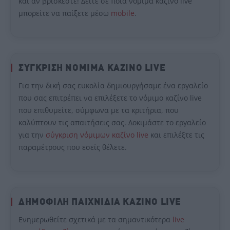
και αν βρίσκεστε! Δείτε σε ποια νόμιμα καζίνο live
μπορείτε να παίξετε μέσω
mobile
.
ΣΥΓΚΡΙΣΗ ΝΟΜΙΜΑ ΚΑΖΙΝΟ LIVE
Για την δική σας ευκολία δημιουργήσαμε ένα εργαλείο
που σας επιτρέπει να επιλέξετε το νόμιμο καζίνο live
που επιθυμείτε, σύμφωνα με τα κριτήρια, που
καλύπτουν τις απαιτήσεις σας. Δοκιμάστε το εργαλείο
για την
σύγκριση νόμιμων καζίνο live
και επιλέξτε τις
παραμέτρους που εσείς θέλετε.
ΔΗΜΟΦΙΛΗ ΠΑΙΧΝΙΔΙΑ ΚΑΖΙΝΟ LIVE
Ενημερωθείτε σχετικά με τα σημαντικότερα
live