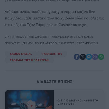
Διάβασε αναλυτικούς οδηγούς για νόμιμα καζίνο live
παιχνίδια, μάθε μυστικά των παιχνιδιών αλλά και όλες τις
τακτικές του Τζον Τάραμας στο
Casinohouse.gr
.
21+ | ΑΡΜΟΔΙΟΣ ΡΥΘΜΙΣΤΗΣ ΕΕΕΠ | ΚΙΝΔΥΝΟΣ ΕΘΙΣΜΟΥ & ΑΠΩΛΕΙΑΣ
ΠΕΡΙΟΥΣΙΑΣ | ΓΡΑΜΜΗ ΒΟΗΘΕΙΑΣ ΚΕΘΕΑ: 2109237777 | ΠΑΙΞΕ ΥΠΕΥΘΥΝΑ
CASINO SPECIAL
TARAMAS TIPS
ΤΆΡΑΜΑΣ TIPS ΜΠΛΆΚΤΖΑΚ
Send
Send
Send
ΔΙΑΒΆΣΤΕ ΕΠΊΣΗΣ
ΟΙ 5 ΠΙΟ ΔΙΆΣΗΜΟΙ ΜΎΘΟΙ ΣΤΟ
ΜΠΛΆΚΤΖΑΚ