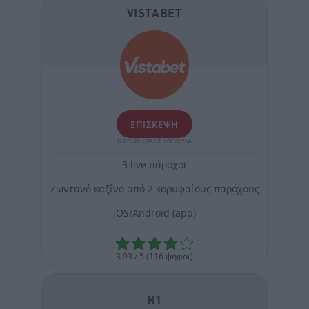
VISTABET
ΕΠΊΣΚΕΨΗ
ΕΕΕΠ|21+|ΠΑΙΞΕ ΥΠΕΥΘΥΝΑ
3 live πάροχοι
Ζωντανό καζίνο από 2 κορυφαίους παρόχους
iOS/Android (app)
N1