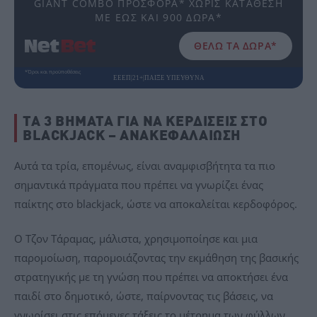
GIANT COMBO ΠΡΟΣΦΟΡΆ* ΧΩΡΊΣ ΚΑΤΆΘΕΣΗ
ΜΕ ΈΩΣ ΚΑΙ 900 ΔΏΡΑ*
ΘΈΛΩ ΤΑ ΔΏΡΑ*
*Όροι και προϋποθέσεις
ΕΕΕΠ|21+|ΠΑΙΞΕ ΥΠΕΥΘΥΝΑ
ΤΑ 3 ΒΉΜΑΤΑ ΓΙΑ ΝΑ ΚΕΡΔΊΣΕΙΣ ΣΤΟ
BLACKJACK – ΑΝΑΚΕΦΑΛΑΊΩΣΗ
Αυτά τα τρία, επομένως, είναι αναμφισβήτητα τα πιο
σημαντικά πράγματα που πρέπει να γνωρίζει ένας
παίκτης στο blackjack, ώστε να αποκαλείται κερδοφόρος.
Ο Τζον Τάραμας, μάλιστα, χρησιμοποίησε και μια
παρομοίωση, παρομοιάζοντας την εκμάθηση της βασικής
στρατηγικής με τη γνώση που πρέπει να αποκτήσει ένα
παιδί στο δημοτικό, ώστε, παίρνοντας τις βάσεις, να
γνωρίσει στις επόμενες τάξεις το μέτρημα των φύλλων.