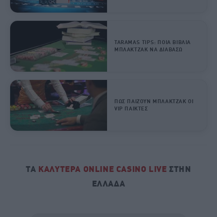
TARAMAS TIPS: ΠΟΙΑ ΒΙΒΛΊΑ
ΜΠΛΆΚΤΖΑΚ ΝΑ ΔΙΑΒΆΣΩ
ΠΏΣ ΠΑΊΖΟΥΝ ΜΠΛΆΚΤΖΑΚ ΟΙ
VIP ΠΑΊΚΤΕΣ
ΤΑ
ΚΑΛΎΤΕΡΑ ONLINE CASINO LIVE
ΣΤΗΝ
ΕΛΛΆΔΑ