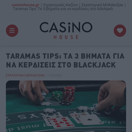
casinohouse.gr
|
Στρατηγικές Καζίνο
|
Στρατηγική Μπλάκτζακ
|
×
Taramas Tips: Τα 3 βήματα για να κερδίσεις στο blackjack
ΑΡΧΙΚΉ
TARAMAS TIPS: ΤΑ 3 ΒΉΜΑΤΑ ΓΙΑ
ΤΖΟΝ
ΤΆΡΑΜΑΣ
ΝΑ ΚΕΡΔΊΣΕΙΣ ΣΤΟ BLACKJACK
ΠΡΟΣΦΟΡΈΣ*
ΣΤΡΑΤΗΓΙΚΉ ΜΠΛΆΚΤΖΑΚ
|
15/04/24
ΚΑΖΊΝΟ
LIVE
ΚΑΛΎΤΕΡΑ
ONLINE
ONLINE
ΠΌΚΕΡ
CASINO
CASINO
ΝΈΑ
ΕΛΛΆΔΑ
LIVE
LIVE