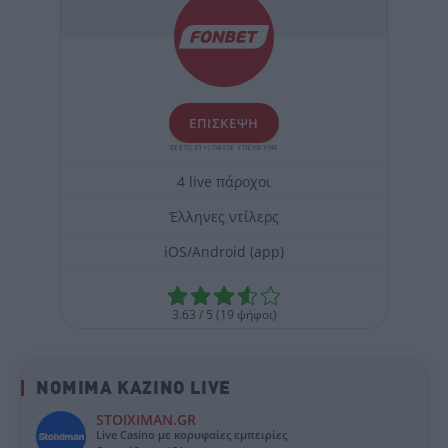
ΕΠΊΣΚΕΨΗ
ΕΕΕΠ|21+|ΠΑΙΞΕ ΥΠΕΥΘΥΝΑ
4 live πάροχοι
Έλληνες ντίλερς
iOS/Android (app)
ΝΟΜΙΜΑ ΚΑΖΙΝΟ LIVE
STOIXIMAN.GR
Live Casino με κορυφαίες εμπειρίες