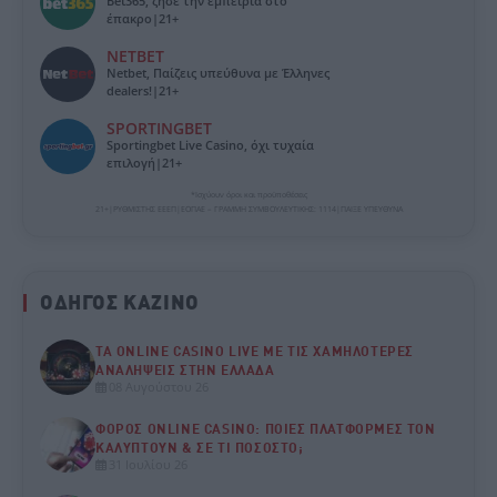
Bet365, ζήσε την εμπειρία στο
έπακρο|21+
NETBET
Netbet, Παίζεις υπεύθυνα με Έλληνες
dealers!|21+
3.67
/
5
(33 ψήφοι)
SPORTINGBET
Sportingbet Live Casino, όχι τυχαία
επιλογή|21+
*Ισχύουν όροι και προϋποθέσεις
21+|ΡΥΘΜΙΣΤΗΣ ΕΕΕΠ|ΕΟΠΑΕ – ΓΡΑΜΜΗ ΣΥΜΒΟΥΛΕΥΤΙΚΗΣ: 1114|ΠΑΙΞΕ ΥΠΕΥΘΥΝΑ
ΟΔΗΓΌΣ ΚΑΖΊΝΟ
ΤΑ ONLINE CASINO LIVE ΜΕ ΤΙΣ ΧΑΜΗΛΌΤΕΡΕΣ
ΑΝΑΛΉΨΕΙΣ ΣΤΗΝ ΕΛΛΆΔΑ
08 Αυγούστου 26
ΦΌΡΟΣ ONLINE CASINO: ΠΟΙΕΣ ΠΛΑΤΦΌΡΜΕΣ ΤΟΝ
ΚΑΛΎΠΤΟΥΝ & ΣΕ ΤΙ ΠΟΣΟΣΤΌ;
31 Ιουλίου 26