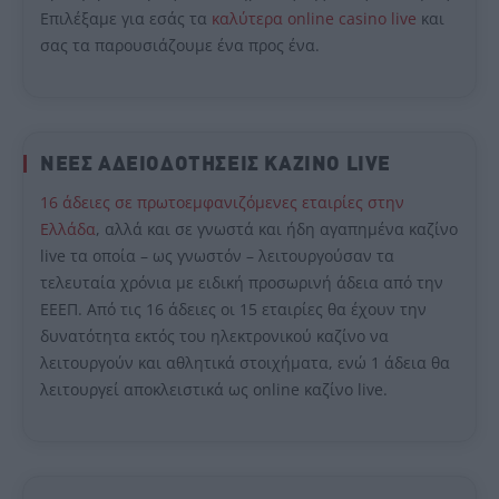
Επιλέξαμε για εσάς τα
καλύτερα online casino live
και
σας τα παρουσιάζουμε ένα προς ένα.
ΝΕΕΣ ΑΔΕΙΟΔΟΤΗΣΕΙΣ ΚΑΖΙΝΟ LIVE
16 άδειες σε πρωτοεμφανιζόμενες εταιρίες στην
Ελλάδα
, αλλά και σε γνωστά και ήδη αγαπημένα καζίνο
live τα οποία – ως γνωστόν – λειτουργούσαν τα
τελευταία χρόνια με ειδική προσωρινή άδεια από την
ΕΕΕΠ. Από τις 16 άδειες οι 15 εταιρίες θα έχουν την
δυνατότητα εκτός του ηλεκτρονικού καζίνο να
λειτουργούν και αθλητικά στοιχήματα, ενώ 1 άδεια θα
λειτουργεί αποκλειστικά ως online καζίνο live.