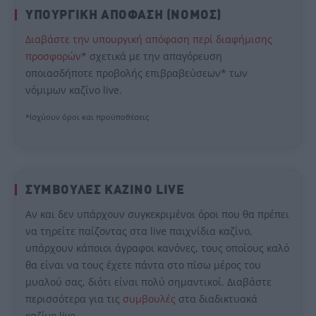
ΥΠΟΥΡΓΙΚΗ ΑΠΟΦΑΣΗ (ΝΟΜΟΣ)
Διαβάστε την υπουργική απόφαση περί διαφήμισης
προσφορών
* σχετικά με την απαγόρευση
οποιασδήποτε προβολής επιβραβεύσεων* των
νόμιμων καζίνο live.
*Ισχύουν όροι και προϋποθέσεις
ΣΥΜΒΟΥΛΕΣ ΚΑΖΙΝΟ LIVE
Αν και δεν υπάρχουν συγκεκριμένοι όροι που θα πρέπει
να τηρείτε παίζοντας στα live παιχνίδια καζίνο,
υπάρχουν κάποιοι άγραφοι κανόνες, τους οποίους καλό
θα είναι να τους έχετε πάντα στο πίσω μέρος του
μυαλού σας, διότι είναι πολύ σημαντικοί. Διαβάστε
περισσότερα για τις
συμβουλές
στα διαδικτυακά
καζίνο live.