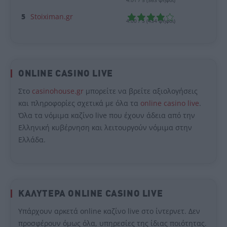
5
Stoiximan.gr
ONLINE CASINO LIVE
Στο
casinohouse.gr
μπορείτε να βρείτε αξιολογήσεις
και πληροφορίες σχετικά με όλα τα
online casino live
.
Όλα τα νόμιμα καζίνο live που έχουν άδεια από την
Ελληνική κυβέρνηση και λειτουργούν νόμιμα στην
Ελλάδα.
ΚΑΛΥΤΕΡΑ ONLINE CASINO LIVE
Υπάρχουν αρκετά online καζίνο live στο ίντερνετ. Δεν
προσφέρουν όμως όλα, υπηρεσίες της ίδιας ποιότητας.