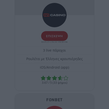
ΕΠΊΣΚΕΨΗ
ΕΕΕΠ|21+|ΠΑΙΞΕ ΥΠΕΥΘΥΝΑ
3 live πάροχοι
Ρουλέτα με Έλληνες κρουπιέρηδες
iOS/Android (app)
FONBET