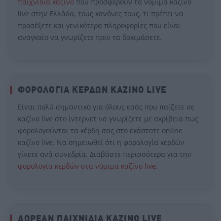
παιχνίδια καζίνο
που προσφέρουν τα νόμιμα καζίνο
live στην Ελλάδα, τους κανόνες τους, τι πρέπει να
προσέξετε και γενικότερα πληροφορίες που είναι
αναγκαίο να γνωρίζετε πριν τα δοκιμάσετε.
ΦΟΡΟΛΟΓΙΑ ΚΕΡΔΩΝ ΚΑΖΙΝΟ LIVE
Είναι πολύ σημαντικό για όλους εσάς που παίζετε σε
καζίνο live στο ίντερνετ να γνωρίζετε με ακρίβεια πως
φορολογούνται τα κέρδη σας στο εκάστοτε online
καζίνο live. Να σημειωθεί ότι η φορολογία κερδών
γίνετε ανά συνεδρία. Διαβάστε περισσότερα για την
φορολογία κερδών στα νόμιμα καζίνο live
.
ΔΩΡΕΑΝ ΠΑΙΧΝΙΔΙΑ ΚΑΖΙΝΟ LIVE