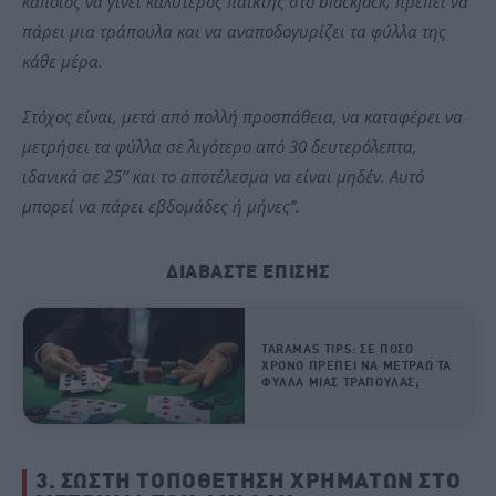
κάποιος να γίνει καλύτερος παίκτης στο blackjack, πρέπει να
πάρει μια τράπουλα και να αναποδογυρίζει τα φύλλα της
κάθε μέρα.
Στόχος είναι, μετά από πολλή προσπάθεια, να καταφέρει να
μετρήσει τα φύλλα σε λιγότερο από 30 δευτερόλεπτα,
ιδανικά σε 25’’ και το αποτέλεσμα να είναι μηδέν. Αυτό
μπορεί να πάρει εβδομάδες ή μήνες”.
ΔΙΑΒΆΣΤΕ ΕΠΊΣΗΣ
TARAMAS TIPS: ΣΕ ΠΌΣΟ
ΧΡΌΝΟ ΠΡΈΠΕΙ ΝΑ ΜΕΤΡΆΩ ΤΑ
ΦΎΛΛΑ ΜΙΑΣ ΤΡΆΠΟΥΛΑΣ;
3. ΣΩΣΤΉ ΤΟΠΟΘΈΤΗΣΗ ΧΡΗΜΆΤΩΝ ΣΤΟ