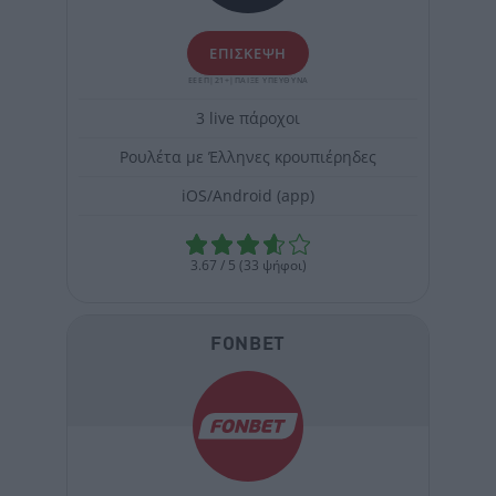
ΕΠΊΣΚΕΨΗ
ΕΕΕΠ|21+|ΠΑΙΞΕ ΥΠΕΥΘΥΝΑ
3 live πάροχοι
Ρουλέτα με Έλληνες κρουπιέρηδες
iOS/Android (app)
FONBET