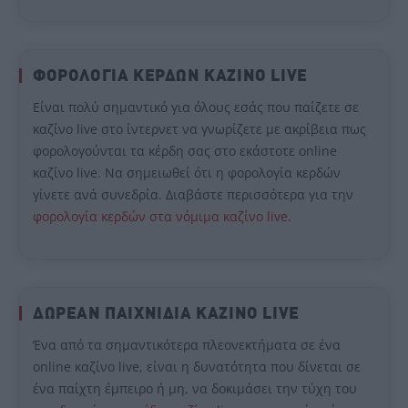
ΦΟΡΟΛΟΓΙΑ ΚΕΡΔΩΝ ΚΑΖΙΝΟ LIVE
Είναι πολύ σημαντικό για όλους εσάς που παίζετε σε
καζίνο live στο ίντερνετ να γνωρίζετε με ακρίβεια πως
φορολογούνται τα κέρδη σας στο εκάστοτε online
καζίνο live. Να σημειωθεί ότι η φορολογία κερδών
γίνετε ανά συνεδρία. Διαβάστε περισσότερα για την
φορολογία κερδών στα νόμιμα καζίνο live
.
ΔΩΡΕΑΝ ΠΑΙΧΝΙΔΙΑ ΚΑΖΙΝΟ LIVE
Ένα από τα σημαντικότερα πλεονεκτήματα σε ένα
online καζίνο live, είναι η δυνατότητα που δίνεται σε
ένα παίχτη έμπειρο ή μη, να δοκιμάσει την τύχη του