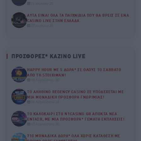
21 Ιουλίου 26
ΑΥΤΆ ΕΊΝΑΙ ΟΛΑ ΤΑ ΠΑΙΧΝΊΔΙΑ ΠΟΥ ΘΑ ΒΡΕΙΣ ΣΕ ΈΝΑ
CASINO LIVE ΣΤΗΝ ΕΛΛΆΔΑ
07 Ιουλίου 26
ΠΡΟΣΦΟΡΈΣ* ΚΑΖΊΝΟ LIVE
HAPPY HOUR ΜΕ 5 ΔΏΡΑ* ΣΕ ΌΛΟΥΣ ΤΟ ΣΆΒΒΑΤΟ
ΑΠΌ ΤΗ STOIXIMAN!
08 Αυγούστου 26
ΤΟ ΑΛΗΘΙΝΟ REGENCY CASINO ΣΕ ΥΠΟΔΈΧΕΤΑΙ ΜΕ
ΜΙΑ ΜΟΝΑΔΙΚΉ ΠΡΟΣΦΟΡΆ ΓΝΩΡΙΜΊΑΣ!
08 Αυγούστου 26
ΤΟ ΚΑΛΟΚΑΊΡΙ ΣΤΟ N1CASINO.GR ΑΠΟΚΤΆ ΝΈΑ
ΈΝΤΑΣΗ, ΜΕ ΜΙΑ ΠΡΟΣΦΟΡΆ* ΓΕΜΆΤΗ ΕΚΠΛΉΞΕΙΣ!
07 Αυγούστου 26
710 ΜΟΝΑΔΙΚΆ ΔΏΡΑ* ΌΛΑ ΧΩΡΊΣ ΚΑΤΆΘΕΣΗ ΜΕ