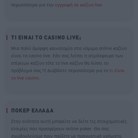
περισσότερα για την
εγγραφή σε καζίνο live
.
ΤΙ ΕΙΝΑΙ ΤΟ CASINO LIVE;
Μια πολύ όμορφη καινοτομία στα νόμιμα online καζίνο
είναι το casino live. Εάν σας λείπει η ατμόσφαιρα των
επίγειων καζίνο τότε το live καζίνο θα λύσει το
πρόβλημα σας !!! Διαβάστε περισσότερα για το
τι είναι
το live casino
.
ΠΟΚΕΡ ΕΛΛΑΔΑ
Στην ενότητα αυτή μπορείτε να δείτε τις στοιχηματικές
εταιρίες που προσφέρουν online poker. Θα σας
συμβουλεύαμε πριν παίξετε με πραγματικά χρήματα,