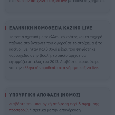
στα
δωρεάν παιχνίδια καζίνο live
με εικονικά χρήματα.
ΕΛΛΗΝΙΚΗ ΝΟΜΟΘΕΣΙΑ ΚΑΖΙΝΟ LIVE
Το τοπίο σχετικά με το ελληνικό κράτος και τα τυχερά
παίγνια στο ίντερνετ που αφορούσε το στοίχημα ή τα
καζίνο live, ήταν πολύ θολό μέχρι που ψηφίστηκε
νομοσχέδιο στην βουλή, το οποίο άρχισε να
εφαρμόζεται τέλος του 2013. Διαβάστε περισσότερα
για την
ελληνική νομοθεσία στα νόμιμα καζίνο live
.
4.40
/
ΥΠΟΥΡΓΙΚΗ ΑΠΟΦΑΣΗ (ΝΟΜΟΣ)
Διαβάστε την υπουργική απόφαση περί διαφήμισης
4.02
/
5
προσφορών
* σχετικά με την απαγόρευση