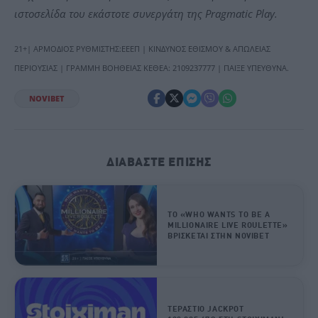
ιστοσελίδα του εκάστοτε συνεργάτη της Pragmatic Play.
21+| ΑΡΜΟΔΙΟΣ ΡΥΘΜΙΣΤΗΣ:ΕΕΕΠ | ΚΙΝΔΥΝΟΣ ΕΘΙΣΜΟΥ & ΑΠΩΛΕΙΑΣ
ΠΕΡΙΟΥΣΙΑΣ | ΓΡΑΜΜΗ ΒΟΗΘΕΙΑΣ ΚΕΘΕΑ: 2109237777 | ΠΑΙΞΕ ΥΠΕΥΘΥΝΑ.
NOVIBET
Send
Send
Send
ΔΙΑΒΆΣΤΕ ΕΠΊΣΗΣ
TO «WHO WANTS TO BE A
MILLIONAIRE LIVE ROULETTE»
ΒΡΊΣΚΕΤΑΙ ΣΤΗΝ NOVIBET
ΤΕΡΆΣΤΙΟ JACKPOT