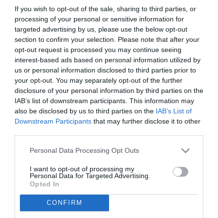
If you wish to opt-out of the sale, sharing to third parties, or
processing of your personal or sensitive information for
ONLINE CASINO LIVE
targeted advertising by us, please use the below opt-out
Στο
casinohouse.gr
μπορείτε να βρείτε αξιολογήσεις
section to confirm your selection. Please note that after your
opt-out request is processed you may continue seeing
και πληροφορίες σχετικά με όλα τα
online casino live
.
interest-based ads based on personal information utilized by
Όλα τα νόμιμα καζίνο live που έχουν άδεια από την
us or personal information disclosed to third parties prior to
Ελληνική κυβέρνηση και λειτουργούν νόμιμα στην
your opt-out. You may separately opt-out of the further
Ελλάδα.
disclosure of your personal information by third parties on the
IAB’s list of downstream participants. This information may
also be disclosed by us to third parties on the
IAB’s List of
Downstream Participants
that may further disclose it to other
third parties.
ΚΑΛΥΤΕΡΑ ONLINE CASINO LIVE
Personal Data Processing Opt Outs
Υπάρχουν αρκετά online καζίνο live στο ίντερνετ. Δεν
προσφέρουν όμως όλα, υπηρεσίες της ίδιας ποιότητας.
I want to opt-out of processing my
Personal Data for Targeted Advertising.
Επιλέξαμε για εσάς τα
καλύτερα online casino live
και
Opted In
σας τα παρουσιάζουμε ένα προς ένα.
CONFIRM