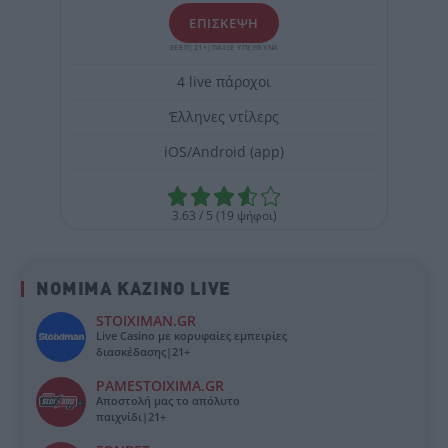
ΕΠΊΣΚΕΨΗ
ΕΕΕΠ|21+|ΠΑΙΞΕ ΥΠΕΥΘΥΝΑ
4 live πάροχοι
3.93
/
5
(116 ψήφοι)
Έλληνες ντίλερς
iOS/Android (app)
ΝΟΜΙΜΑ ΚΑΖΙΝΟ LIVE
STOIXIMAN.GR
Live Casino με κορυφαίες εμπειρίες
διασκέδασης|21+
PAMESTOIXIMA.GR
Αποστολή μας το απόλυτο
παιχνίδι|21+