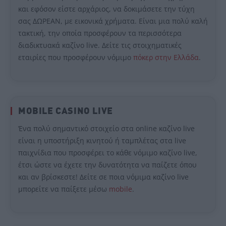
και εφόσον είστε αρχάριος, να δοκιμάσετε την τύχη
σας ΔΩΡΕΑΝ, με εικονικά χρήματα. Είναι μια πολύ καλή
τακτική, την οποία προσφέρουν τα περισσότερα
διαδικτυακά καζίνο live. Δείτε τις στοιχηματικές
εταιρίες που προσφέρουν νόμιμο
πόκερ στην Ελλάδα
.
MOBILE CASINO LIVE
Ένα πολύ σημαντικό στοιχείο στα online καζίνο live
είναι η υποστήριξη κινητού ή ταμπλέτας στα live
παιχνίδια που προσφέρει το κάθε νόμιμο καζίνο live,
έτσι ώστε να έχετε την δυνατότητα να παίζετε όπου
και αν βρίσκεστε! Δείτε σε ποια νόμιμα καζίνο live
μπορείτε να παίξετε μέσω
mobile
.