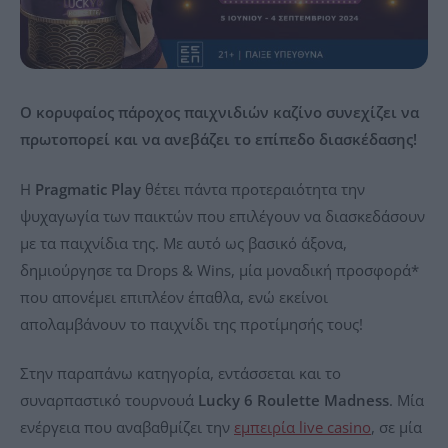
Ο κορυφαίος πάροχος παιχνιδιών καζίνο συνεχίζει να
πρωτοπορεί και να ανεβάζει το επίπεδο διασκέδασης!
Η
Pragmatic Play
θέτει πάντα προτεραιότητα την
ψυχαγωγία των παικτών που επιλέγουν να διασκεδάσουν
με τα παιχνίδια της. Με αυτό ως βασικό άξονα,
δημιούργησε τα Drops & Wins, μία μοναδική προσφορά*
που απονέμει επιπλέον έπαθλα, ενώ εκείνοι
απολαμβάνουν το παιχνίδι της προτίμησής τους!
Στην παραπάνω κατηγορία, εντάσσεται και το
συναρπαστικό τουρνουά
Lucky 6 Roulette Madness
. Μία
ενέργεια που αναβαθμίζει την
εμπειρία live casino
, σε μία