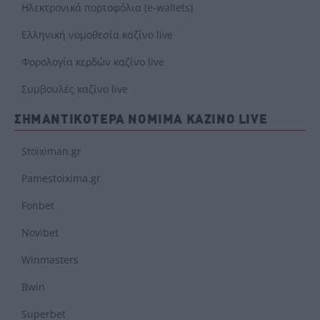
Ηλεκτρονικά πορτοφόλια (e-wallets)
Ελληνική νομοθεσία καζίνο live
Φορολογία κερδών καζίνο live
Συμβουλές καζίνο live
ΣΗΜΑΝΤΙΚΌΤΕΡΑ ΝΌΜΙΜΑ ΚΑΖΊΝΟ LIVE
Stoiximan.gr
Pamestoixima.gr
Fonbet
Novibet
Winmasters
Bwin
Superbet