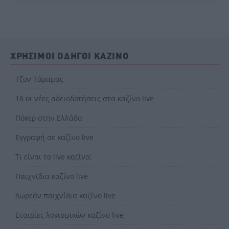
ΧΡΉΣΙΜΟΙ ΟΔΗΓΟΊ ΚΑΖΊΝΟ
Τζον Τάραμας
16 οι νέες αδειοδοτήσεις στα καζίνο live
Πόκερ στην Ελλάδα
Εγγραφή σε καζίνο live
Τι είναι το live καζίνο;
Παιχνίδια καζίνο live
Δωρεάν παιχνίδια καζίνο live
Εταιρίες λογισμικών καζίνο live