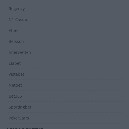
Regency
N1 Casino
Efbet
Betsson
Interwetten
Elabet
Vistabet
Netbet
Bet365
Sportingbet
PokerStars