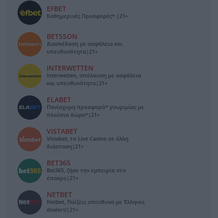
EFBET
Καθημερινές Προσφορές* |21+
BETSSON
Διασκέδαση με ασφάλεια και
υπευθυνότητα|21+
INTERWETTEN
Interwetten, απόλαυση με ασφάλεια
και υπευθυνότητα|21+
ELABET
Πανίσχυρη προσφορά* γνωριμίας με
πλούσια δώρα*|21+
3.63
/
5
(19 ψήφοι)
VISTABET
Vistabet, το Live Casino σε άλλη
διάσταση|21+
BET365
Bet365, ζήσε την εμπειρία στο
έπακρο|21+
NETBET
Netbet, Παίζεις υπεύθυνα με Έλληνες
dealers!|21+