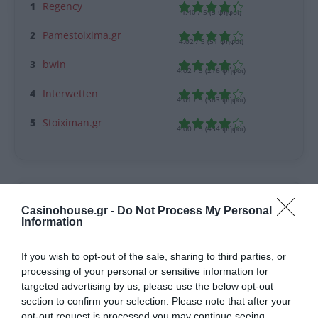
1
Regency
2
Pamestoixima.gr
3
bwin
4
Interwetten
5
Stoiximan.gr
ONLINE CASINO LIVE
Casinohouse.gr -
Do Not Process My Personal
Information
Στο
casinohouse.gr
μπορείτε να βρείτε αξιολογήσεις
και πληροφορίες σχετικά με όλα τα
online casino live
.
If you wish to opt-out of the sale, sharing to third parties, or
Όλα τα νόμιμα καζίνο live που έχουν άδεια από την
processing of your personal or sensitive information for
Ελληνική κυβέρνηση και λειτουργούν νόμιμα στην
targeted advertising by us, please use the below opt-out
Ελλάδα.
section to confirm your selection. Please note that after your
opt-out request is processed you may continue seeing