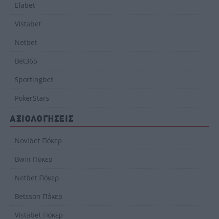
Elabet
Vistabet
Netbet
Bet365
Sportingbet
PokerStars
ΑΞΙΟΛΌΓΗΣΕΙΣ
Novibet Πόκερ
Bwin Πόκερ
Netbet Πόκερ
Betsson Πόκερ
Vistabet Πόκερ