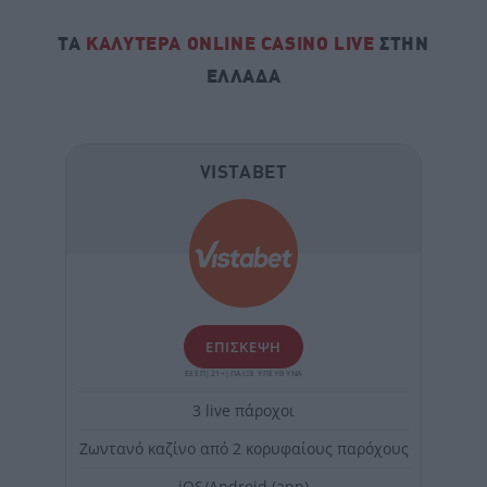
ΤΑ
ΚΑΛΎΤΕΡΑ ONLINE CASINO LIVE
ΣΤΗΝ
ΕΛΛΆΔΑ
VISTABET
ΕΠΊΣΚΕΨΗ
ΕΕΕΠ|21+|ΠΑΙΞΕ ΥΠΕΥΘΥΝΑ
3 live πάροχοι
Ζωντανό καζίνο από 2 κορυφαίους παρόχους
iOS/Android (app)