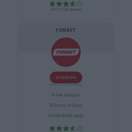
FONBET
ΕΠΊΣΚΕΨΗ
ΕΕΕΠ|21+|ΠΑΙΞΕ ΥΠΕΥΘΥΝΑ
3.93
/
5
(116 ψήφοι)
4 live πάροχοι
Έλληνες ντίλερς
iOS/Android (app)