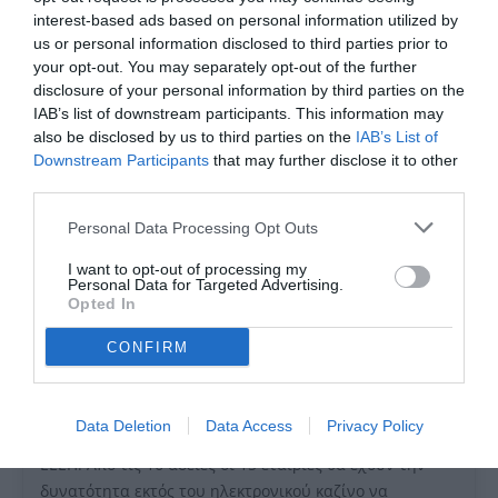
interest-based ads based on personal information utilized by
us or personal information disclosed to third parties prior to
your opt-out. You may separately opt-out of the further
ΚΑΛΥΤΕΡΑ ONLINE CASINO LIVE
disclosure of your personal information by third parties on the
IAB’s list of downstream participants. This information may
Υπάρχουν αρκετά online καζίνο live στο ίντερνετ. Δεν
also be disclosed by us to third parties on the
IAB’s List of
προσφέρουν όμως όλα, υπηρεσίες της ίδιας ποιότητας.
Downstream Participants
that may further disclose it to other
Επιλέξαμε για εσάς τα
καλύτερα online casino live
και
third parties.
σας τα παρουσιάζουμε ένα προς ένα.
Personal Data Processing Opt Outs
I want to opt-out of processing my
Personal Data for Targeted Advertising.
Opted In
ΝΕΕΣ ΑΔΕΙΟΔΟΤΗΣΕΙΣ ΚΑΖΙΝΟ LIVE
CONFIRM
16 άδειες σε πρωτοεμφανιζόμενες εταιρίες στην
Ελλάδα
, αλλά και σε γνωστά και ήδη αγαπημένα καζίνο
live τα οποία – ως γνωστόν – λειτουργούσαν τα
Data Deletion
Data Access
Privacy Policy
τελευταία χρόνια με ειδική προσωρινή άδεια από την
ΕΕΕΠ. Από τις 16 άδειες οι 15 εταιρίες θα έχουν την
δυνατότητα εκτός του ηλεκτρονικού καζίνο να