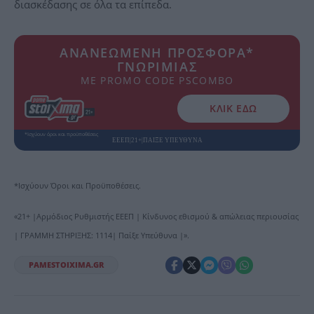
διασκέδασης σε όλα τα επίπεδα.
ΑΝΑΝΕΩΜΈΝΗ ΠΡΟΣΦΟΡΆ*
ΓΝΩΡΙΜΊΑΣ
ΜΕ PROMO CODE PSCOMBO
ΚΛΙΚ ΕΔΏ
*Iσχύουν όροι και προϋποθέσεις
ΕΕΕΠ|21+|ΠΑΙΞΕ ΥΠΕΥΘΥΝΑ
*Ισχύουν Όροι και Προϋποθέσεις.
«21+ |Αρμόδιος Ρυθμιστής ΕΕΕΠ | Κίνδυνος εθισμού & απώλειας περιουσίας
| ΓΡΑΜΜΗ ΣΤΗΡΙΞΗΣ: 1114| Παίξε Υπεύθυνα |».
PAMESTOIXIMA.GR
Send
Send
Send