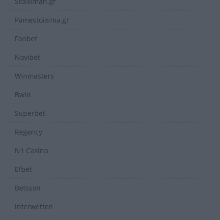
Stoiximan.gr
Pamestoixima.gr
Fonbet
Novibet
Winmasters
Bwin
Superbet
Regency
N1 Casino
Efbet
Betsson
Interwetten