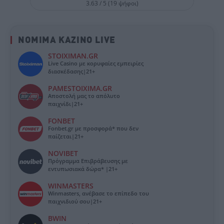
ΝΟΜΙΜΑ ΚΑΖΙΝΟ LIVE
STOIXIMAN.GR
Live Casino με κορυφαίες εμπειρίες
διασκέδασης|21+
PAMESTOIXIMA.GR
Αποστολή μας το απόλυτο
παιχνίδι|21+
FONBET
Fonbet.gr με προσφορά* που δεν
παίζεται|21+
NOVIBET
Πρόγραμμα Επιβράβευσης με
εντυπωσιακά δώρα* |21+
WINMASTERS
3.67
/
5
(33 ψήφοι)
Winmasters, ανέβασε το επίπεδο του
παιχνιδιού σου|21+
BWIN