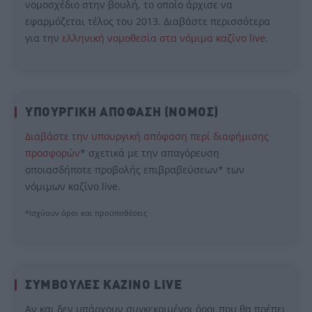
νομοσχέδιο στην βουλή, το οποίο άρχισε να
4.40
/
εφαρμόζεται τέλος του 2013. Διαβάστε περισσότερα
για την
ελληνική νομοθεσία στα νόμιμα καζίνο live
.
4.02
/
5
4.02
/
5
ΥΠΟΥΡΓΙΚΗ ΑΠΟΦΑΣΗ (ΝΟΜΟΣ)
Διαβάστε την υπουργική απόφαση περί διαφήμισης
4.01
/
5
προσφορών
* σχετικά με την απαγόρευση
οποιασδήποτε προβολής επιβραβεύσεων* των
νόμιμων καζίνο live.
4.00
/
5
*Ισχύουν όροι και προϋποθέσεις
ΣΥΜΒΟΥΛΕΣ ΚΑΖΙΝΟ LIVE
Αν και δεν υπάρχουν συγκεκριμένοι όροι που θα πρέπει