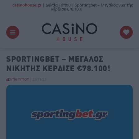
casinohouse.gr
|
Δελτία Τύπου
|
Sportingbet – Mεγάλος νικητής
×
κέρδισε €78.100!
ΑΡΧΙΚΉ
SPORTINGBET – MΕΓΆΛΟΣ
ΤΖΟΝ
ΤΆΡΑΜΑΣ
ΝΙΚΗΤΉΣ ΚΈΡΔΙΣΕ €78.100!
ΠΡΟΣΦΟΡΈΣ*
ΔΕΛΤΊΑ ΤΎΠΟΥ
|
25/11/25
ΚΑΖΊΝΟ
LIVE
ΚΑΛΎΤΕΡΑ
ONLINE
ONLINE
ΠΌΚΕΡ
CASINO
CASINO
ΝΈΑ
ΕΛΛΆΔΑ
LIVE
LIVE