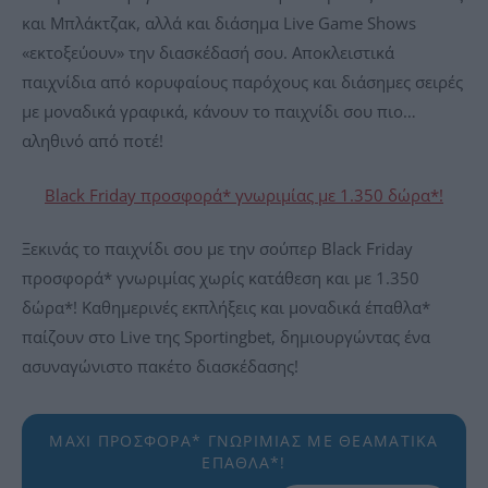
και Μπλάκτζακ, αλλά και διάσημα Live Game Shows
«εκτοξεύουν» την διασκέδασή σου. Αποκλειστικά
παιχνίδια από κορυφαίους παρόχους και διάσημες σειρές
με μοναδικά γραφικά, κάνουν το παιχνίδι σου πιο…
αληθινό από ποτέ!
Black Friday προσφορά* γνωριμίας με 1.350 δώρα*!
Ξεκινάς το παιχνίδι σου με την σούπερ Black Friday
προσφορά* γνωριμίας χωρίς κατάθεση και με 1.350
δώρα*! Καθημερινές εκπλήξεις και μοναδικά έπαθλα*
παίζουν στο Live της Sportingbet, δημιουργώντας ένα
ασυναγώνιστο πακέτο διασκέδασης!
MAXI ΠΡΟΣΦΟΡΆ* ΓΝΩΡΙΜΊΑΣ ΜΕ ΘΕΑΜΑΤΙΚΆ
ΈΠΑΘΛΑ*!