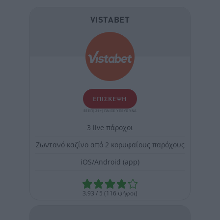
VISTABET
ΕΠΊΣΚΕΨΗ
ΕΕΕΠ|21+|ΠΑΙΞΕ ΥΠΕΥΘΥΝΑ
3 live πάροχοι
Ζωντανό καζίνο από 2 κορυφαίους παρόχους
iOS/Android (app)