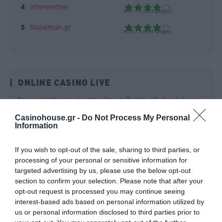
4
Interwetten
5
Stoiximan.gr
ONLINE CASINO LIVE
Στο
casinohouse.gr
μπορείτε να βρείτε αξιολογήσεις
και πληροφορίες σχετικά με όλα τα
online casino live
.
Casinohouse.gr -
Do Not Process My Personal
Όλα τα νόμιμα καζίνο live που έχουν άδεια από την
Information
Ελληνική κυβέρνηση και λειτουργούν νόμιμα στην
Ελλάδα.
If you wish to opt-out of the sale, sharing to third parties, or
processing of your personal or sensitive information for
targeted advertising by us, please use the below opt-out
section to confirm your selection. Please note that after your
opt-out request is processed you may continue seeing
ΚΑΛΥΤΕΡΑ ONLINE CASINO LIVE
interest-based ads based on personal information utilized by
us or personal information disclosed to third parties prior to
Υπάρχουν αρκετά online καζίνο live στο ίντερνετ. Δεν