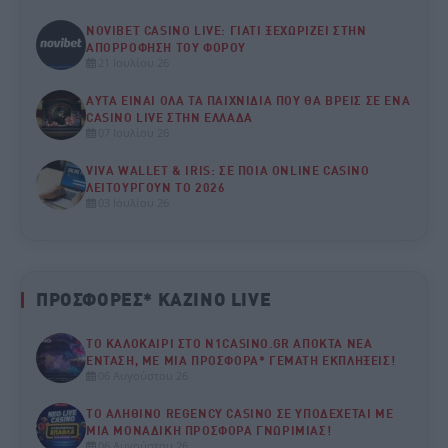
NOVIBET CASINO LIVE: ΓΙΑΤΊ ΞΕΧΩΡΊΖΕΙ ΣΤΗΝ
ΑΠΟΡΡΌΦΗΣΗ ΤΟΥ ΦΌΡΟΥ
21 Ιουλίου 26
ΑΥΤΆ ΕΊΝΑΙ ΟΛΑ ΤΑ ΠΑΙΧΝΊΔΙΑ ΠΟΥ ΘΑ ΒΡΕΙΣ ΣΕ ΈΝΑ
CASINO LIVE ΣΤΗΝ ΕΛΛΆΔΑ
07 Ιουλίου 26
VIVA WALLET & IRIS: ΣΕ ΠΟΙΑ ONLINE CASINO
ΛΕΙΤΟΥΡΓΟΎΝ ΤΟ 2026
03 Ιουλίου 26
ΠΡΟΣΦΟΡΈΣ* ΚΑΖΊΝΟ LIVE
ΤΟ ΚΑΛΟΚΑΊΡΙ ΣΤΟ N1CASINO.GR ΑΠΟΚΤΆ ΝΈΑ
ΈΝΤΑΣΗ, ΜΕ ΜΙΑ ΠΡΟΣΦΟΡΆ* ΓΕΜΆΤΗ ΕΚΠΛΉΞΕΙΣ!
06 Αυγούστου 26
ΤΟ ΑΛΗΘΙΝΟ REGENCY CASINO ΣΕ ΥΠΟΔΈΧΕΤΑΙ ΜΕ
ΜΙΑ ΜΟΝΑΔΙΚΉ ΠΡΟΣΦΟΡΆ ΓΝΩΡΙΜΊΑΣ!
06 Αυγούστου 26