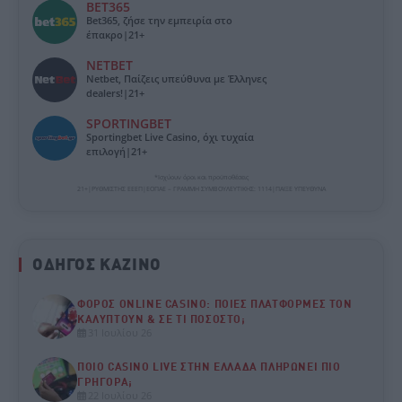
BET365
Bet365, ζήσε την εμπειρία στο
έπακρο|21+
NETBET
Netbet, Παίζεις υπεύθυνα με Έλληνες
dealers!|21+
SPORTINGBET
Sportingbet Live Casino, όχι τυχαία
επιλογή|21+
*Ισχύουν όροι και προϋποθέσεις
21+|ΡΥΘΜΙΣΤΗΣ ΕΕΕΠ|ΕΟΠΑΕ – ΓΡΑΜΜΗ ΣΥΜΒΟΥΛΕΥΤΙΚΗΣ: 1114|ΠΑΙΞΕ ΥΠΕΥΘΥΝΑ
ΟΔΗΓΌΣ ΚΑΖΊΝΟ
ΦΌΡΟΣ ONLINE CASINO: ΠΟΙΕΣ ΠΛΑΤΦΌΡΜΕΣ ΤΟΝ
ΚΑΛΎΠΤΟΥΝ & ΣΕ ΤΙ ΠΟΣΟΣΤΌ;
31 Ιουλίου 26
ΠΟΙΟ CASINO LIVE ΣΤΗΝ ΕΛΛΆΔΑ ΠΛΗΡΏΝΕΙ ΠΙΟ
ΓΡΉΓΟΡΑ;
22 Ιουλίου 26