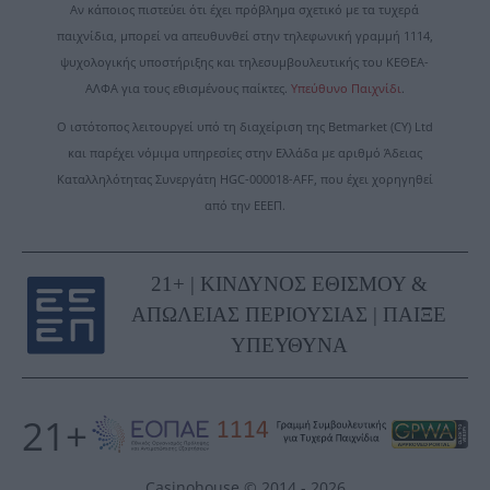
Αν κάποιος πιστεύει ότι έχει πρόβλημα σχετικό με τα τυχερά
παιχνίδια, μπορεί να απευθυνθεί στην τηλεφωνική γραμμή 1114,
ψυχολογικής υποστήριξης και τηλεσυμβουλευτικής του ΚΕΘΕΑ-
ΑΛΦΑ για τους εθισμένους παίκτες.
Υπεύθυνο Παιχνίδι
.
Ο ιστότοπος λειτουργεί υπό τη διαχείριση της Betmarket (CY) Ltd
και παρέχει νόμιμα υπηρεσίες στην Ελλάδα με αριθμό Άδειας
Καταλληλότητας Συνεργάτη HGC-000018-AFF, που έχει χορηγηθεί
από την ΕΕΕΠ.
21+ | ΚΙΝΔΥΝΟΣ ΕΘΙΣΜΟΥ &
ΑΠΩΛΕΙΑΣ ΠΕΡΙΟΥΣΙΑΣ | ΠΑΙΞΕ
ΥΠΕΥΘΥΝΑ
21+
Casinohouse © 2014 - 2026