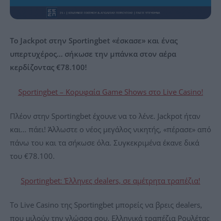
Το Jackpot στην Sportingbet «έσκασε» και ένας
υπερτυχέρος… σήκωσε την μπάνκα στον αέρα
κερδίζοντας €78.100!
Sportingbet – Κορυφαία Game Shows στο Live Casino!
Πλέον στην Sportingbet έχουνε να το λένε. Jackpot ήταν
και… πάει! Άλλωστε ο νέος μεγάλος νικητής, «πέρασε» από
πάνω του και τα σήκωσε όλα. Συγκεκριμένα έκανε δικά
του €78.100.
Sportingbet: Έλληνες dealers, σε αμέτρητα τραπέζια!
Το Live Casino της Sportingbet μπορείς να βρεις dealers,
που μιλούν την γλώσσα σου. Ελληνικά τραπέζια Ρουλέτας