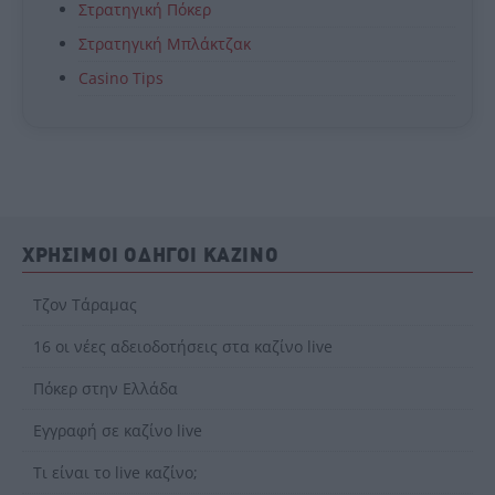
Στρατηγική Πόκερ
Στρατηγική Μπλάκτζακ
Casino Tips
ΧΡΉΣΙΜΟΙ ΟΔΗΓΟΊ ΚΑΖΊΝΟ
Τζον Τάραμας
16 οι νέες αδειοδοτήσεις στα καζίνο live
Πόκερ στην Ελλάδα
Εγγραφή σε καζίνο live
Τι είναι το live καζίνο;