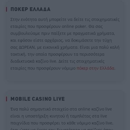
ΠΟΚΕΡ ΕΛΛΑΔΑ
Στην ενότητα αυτή μπορείτε να δείτε τις στοιχηματικές
εταιρίες που προσφέρουν online poker. Θα σας
συμβουλεύαμε πριν παίξετε με πραγματικά χρήματα,
και εφόσον είστε αρχάριος, να δοκιμάσετε την τύχη
σας ΔΩΡΕΑΝ, με εικονικά χρήματα. Είναι μια πολύ καλή
τακτική, την οποία προσφέρουν τα περισσότερα
διαδικτυακά καζίνο live. Δείτε τις στοιχηματικές
εταιρίες που προσφέρουν νόμιμο
πόκερ στην Ελλάδα
.
MOBILE CASINO LIVE
Ένα πολύ σημαντικό στοιχείο στα online καζίνο live
είναι η υποστήριξη κινητού ή ταμπλέτας στα live
παιχνίδια που προσφέρει το κάθε νόμιμο καζίνο live,
έτσι ώστε να έχετε την δυνατότητα να παίζετε όπου