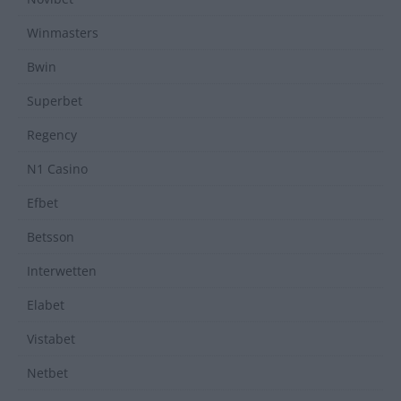
Winmasters
Bwin
Superbet
Regency
N1 Casino
Efbet
Betsson
Interwetten
Elabet
Vistabet
Netbet