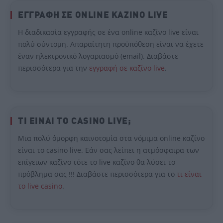
ΕΓΓΡΑΦΗ ΣΕ ONLINE ΚΑΖΙΝΟ LIVE
Η διαδικασία εγγραφής σε ένα online καζίνο live είναι
πολύ σύντομη. Απαραίτητη προϋπόθεση είναι να έχετε
έναν ηλεκτρονικό λογαριασμό (email). Διαβάστε
περισσότερα για την
εγγραφή σε καζίνο live
.
ΤΙ ΕΙΝΑΙ ΤΟ CASINO LIVE;
Μια πολύ όμορφη καινοτομία στα νόμιμα online καζίνο
είναι το casino live. Εάν σας λείπει η ατμόσφαιρα των
επίγειων καζίνο τότε το live καζίνο θα λύσει το
πρόβλημα σας !!! Διαβάστε περισσότερα για το
τι είναι
το live casino
.