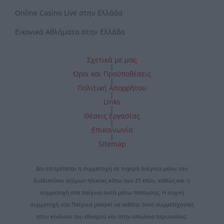
Online Casino Live στην Ελλάδα
Εικονικά Αθλήματα στην Ελλάδα
Σχετικά με μας
|
Όροι και Προϋποθέσεις
|
Πολιτική Απορρήτου
|
Links
|
Θέσεις Εργασίας
|
Επικοινωνία
|
Sitemap
Δεν επιτρέπεται η συμμετοχή σε τυχερά παίγνια μέσω του
διαδικτύου ατόμων ηλικίας κάτω των 21 ετών, καθώς και η
συμμετοχή στα παίγνια αυτά μέσω πίστωσης. Η συχνή
συμμετοχή στα Παίγνια μπορεί να εκθέτει τους συμμετέχοντες
στον κίνδυνο του εθισμού και στην απώλεια περιουσίας.