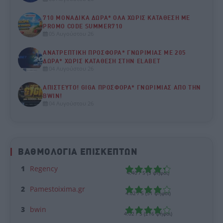
710 ΜΟΝΑΔΙΚΆ ΔΏΡΑ* ΌΛΑ ΧΩΡΊΣ ΚΑΤΆΘΕΣΗ ΜΕ
PROMO CODE SUMMER710
05 Αυγούστου 26
ΑΝΑΤΡΕΠΤΙΚΉ ΠΡΟΣΦΟΡΆ* ΓΝΩΡΙΜΊΑΣ ΜΕ 205
ΔΏΡΑ* ΧΩΡΊΣ ΚΑΤΆΘΕΣΗ ΣΤΗΝ ELABET
04 Αυγούστου 26
ΑΠΊΣΤΕΥΤΟ! GIGA ΠΡΟΣΦΟΡΆ* ΓΝΩΡΙΜΊΑΣ ΑΠΌ ΤΗΝ
BWIN!
04 Αυγούστου 26
ΒΑΘΜΟΛΟΓΙΑ ΕΠΙΣΚΕΠΤΩΝ
1
Regency
2
Pamestoixima.gr
3
bwin