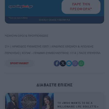
ΠΆΡΕ ΤΗΝ
ΠΡΣΟΦΟΡΆ*
*Όροι και προϋποθέσεις
ΕΕΕΠ|21+|ΠΑΙΞΕ ΥΠΕΥΘΥΝΑ
*ΙΣΧΥΟΥΝ ΟΡΟΙ & ΠΡΟΫΠΟΘΕΣΕΙΣ
21+ | ΑΡΜΟΔΙΟΣ ΡΥΘΜΙΣΤΗΣ ΕΕΕΠ | ΚΙΝΔΥΝΟΣ ΕΘΙΣΜΟΥ & ΑΠΩΛΕΙΑΣ
ΠΕΡΙΟΥΣΙΑΣ| ΕΟΠΑΕ – ΓΡΑΜΜΗ ΣΥΜΒΟΥΛΕΥΤΙΚΗΣ: 1114 | ΠΑΙΞΕ ΥΠΕΥΘΥΝΑ
SPORTINGBET
Send
Send
Send
ΔΙΑΒΆΣΤΕ ΕΠΊΣΗΣ
TO «WHO WANTS TO BE A
MILLIONAIRE LIVE ROULETTE»