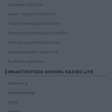
Παιχνίδια καζίνο live
Δωρεάν παιχνίδια καζίνο live
Εταιρίες λογισμικών καζίνο live
Ηλεκτρονικά πορτοφόλια (e-wallets)
Ελληνική νομοθεσία καζίνο live
Φορολογία κερδών καζίνο live
Συμβουλές καζίνο live
ΣΗΜΑΝΤΙΚΌΤΕΡΑ ΝΌΜΙΜΑ ΚΑΖΊΝΟ LIVE
Stoiximan.gr
Pamestoixima.gr
Fonbet
Novibet