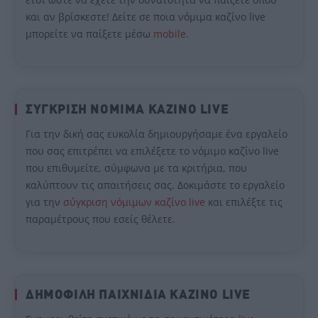
και αν βρίσκεστε! Δείτε σε ποια νόμιμα καζίνο live
μπορείτε να παίξετε μέσω
mobile
.
ΣΥΓΚΡΙΣΗ ΝΟΜΙΜΑ ΚΑΖΙΝΟ LIVE
Για την δική σας ευκολία δημιουργήσαμε ένα εργαλείο
που σας επιτρέπει να επιλέξετε το νόμιμο καζίνο live
που επιθυμείτε, σύμφωνα με τα κριτήρια, που
καλύπτουν τις απαιτήσεις σας. Δοκιμάστε το εργαλείο
για την
σύγκριση νόμιμων καζίνο live
και επιλέξτε τις
παραμέτρους που εσείς θέλετε.
ΔΗΜΟΦΙΛΗ ΠΑΙΧΝΙΔΙΑ ΚΑΖΙΝΟ LIVE