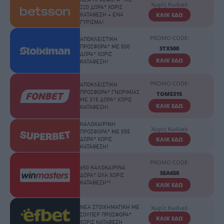
Xωρίς Κωδικό
220 ΔΏΡΑ* ΧΩΡΊΣ
ΚΑΤΆΘΕΣΗ + ΈΝΑ
ΚΛΙΚ ΕΔΩ
ΓΎΡΙΣΜΑ!
PROMO CODE:
ΑΠΟΚΛΕΙΣΤΙΚΉ
ΠΡΟΣΦΟΡΆ* ΜΕ 500
STX500
ΔΏΡΑ* ΧΩΡΊΣ
ΚΛΙΚ ΕΔΩ
ΚΑΤΆΘΕΣΗ!
PROMO CODE:
ΑΠΟΚΛΕΙΣΤΙΚΉ
ΠΡΟΣΦΟΡΆ* ΓΝΩΡΙΜΊΑΣ
TOME315
ΜΕ 315 ΔΏΡΑ* ΧΩΡΊΣ
ΚΛΙΚ ΕΔΩ
ΚΑΤΆΘΕΣΗ!
ΚΑΛΟΚΑΙΡΙΝΉ
Xωρίς Κωδικό
ΠΡΟΣΦΟΡΆ* ΜΕ 555
ΔΏΡΑ* ΧΩΡΊΣ
ΚΛΙΚ ΕΔΩ
ΚΑΤΆΘΕΣΗ!
PROMO CODE:
650 ΚΑΛΟΚΑΙΡΙΝΆ
SEA650
ΔΏΡΑ* ΌΛΑ ΧΩΡΊΣ
ΚΑΤΆΘΕΣΗ*!
ΚΛΙΚ ΕΔΩ
ΝΈΑ ΣΤΟΙΧΗΜΑΤΙΚΉ ΜΕ
Xωρίς Κωδικό
ΣΟΎΠΕΡ ΠΡΟΣΦΟΡΆ*
ΚΛΙΚ ΕΔΩ
ΧΩΡΊΣ ΚΑΤΆΘΕΣΗ