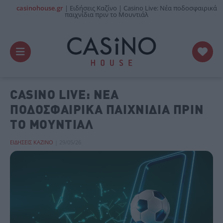
casinohouse.gr
|
Ειδήσεις Καζίνο
|
Casino Live: Νέα ποδοσφαιρικά
×
παιχνίδια πριν το Μουντιάλ
ΑΡΧΙΚΉ
CASINO LIVE: ΝΈΑ
ΤΖΟΝ
ΤΆΡΑΜΑΣ
ΠΟΔΟΣΦΑΙΡΙΚΆ ΠΑΙΧΝΊΔΙΑ ΠΡΙΝ
ΤΟ ΜΟΥΝΤΙΆΛ
ΠΡΟΣΦΟΡΈΣ*
ΚΑΖΊΝΟ
LIVE
ΕΙΔΉΣΕΙΣ ΚΑΖΊΝΟ
|
29/05/26
ΚΑΛΎΤΕΡΑ
ONLINE
ONLINE
ΠΌΚΕΡ
CASINO
CASINO
ΝΈΑ
ΕΛΛΆΔΑ
LIVE
LIVE