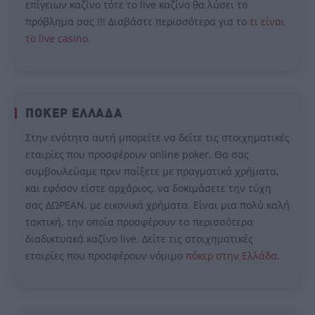
επίγειων καζίνο τότε το live καζίνο θα λύσει το
πρόβλημα σας !!! Διαβάστε περισσότερα για το
τι είναι
το live casino
.
ΠΟΚΕΡ ΕΛΛΑΔΑ
Στην ενότητα αυτή μπορείτε να δείτε τις στοιχηματικές
εταιρίες που προσφέρουν online poker. Θα σας
συμβουλεύαμε πριν παίξετε με πραγματικά χρήματα,
και εφόσον είστε αρχάριος, να δοκιμάσετε την τύχη
σας ΔΩΡΕΑΝ, με εικονικά χρήματα. Είναι μια πολύ καλή
τακτική, την οποία προσφέρουν τα περισσότερα
διαδικτυακά καζίνο live. Δείτε τις στοιχηματικές
εταιρίες που προσφέρουν νόμιμο
πόκερ στην Ελλάδα
.