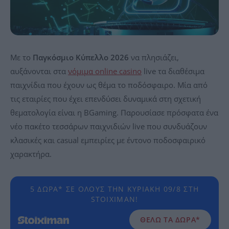
Με το
Παγκόσμιο Κύπελλο 2026
να πλησιάζει,
αυξάνονται στα
νόμιμα online casino
live τα διαθέσιμα
παιχνίδια που έχουν ως θέμα το ποδόσφαιρο. Μία από
τις εταιρίες που έχει επενδύσει δυναμικά στη σχετική
θεματολογία είναι η BGaming. Παρουσίασε πρόσφατα ένα
νέο πακέτο τεσσάρων παιχνιδιών live που συνδυάζουν
κλασικές και casual εμπειρίες με έντονο ποδοσφαιρικό
χαρακτήρα.
5 ΔΏΡΑ* ΣΕ ΌΛΟΥΣ ΤΗΝ ΚΥΡΙΑΚΉ 09/8 ΣΤΗ
STOIXIMAN!
ΘΈΛΩ ΤΑ ΔΏΡΑ*