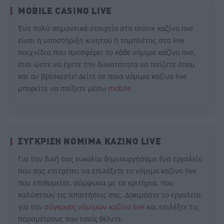
MOBILE CASINO LIVE
Ένα πολύ σημαντικό στοιχείο στα online καζίνο live
είναι η υποστήριξη κινητού ή ταμπλέτας στα live
παιχνίδια που προσφέρει το κάθε νόμιμο καζίνο live,
έτσι ώστε να έχετε την δυνατότητα να παίζετε όπου
και αν βρίσκεστε! Δείτε σε ποια νόμιμα καζίνο live
μπορείτε να παίξετε μέσω
mobile
.
ΣΥΓΚΡΙΣΗ ΝΟΜΙΜΑ ΚΑΖΙΝΟ LIVE
Για την δική σας ευκολία δημιουργήσαμε ένα εργαλείο
που σας επιτρέπει να επιλέξετε το νόμιμο καζίνο live
που επιθυμείτε, σύμφωνα με τα κριτήρια, που
καλύπτουν τις απαιτήσεις σας. Δοκιμάστε το εργαλείο
για την
σύγκριση νόμιμων καζίνο live
και επιλέξτε τις
παραμέτρους που εσείς θέλετε.