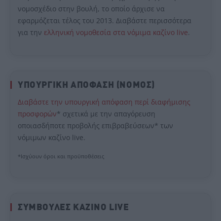
νομοσχέδιο στην βουλή, το οποίο άρχισε να
εφαρμόζεται τέλος του 2013. Διαβάστε περισσότερα
για την
ελληνική νομοθεσία στα νόμιμα καζίνο live
.
ΥΠΟΥΡΓΙΚΗ ΑΠΟΦΑΣΗ (ΝΟΜΟΣ)
Διαβάστε την υπουργική απόφαση περί διαφήμισης
προσφορών
* σχετικά με την απαγόρευση
οποιασδήποτε προβολής επιβραβεύσεων* των
νόμιμων καζίνο live.
*Ισχύουν όροι και προϋποθέσεις
ΣΥΜΒΟΥΛΕΣ ΚΑΖΙΝΟ LIVE