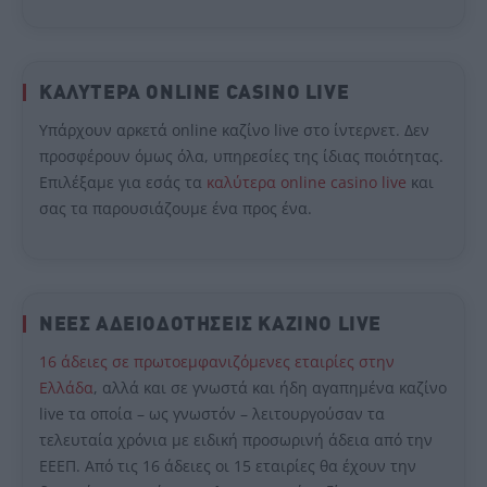
ΚΑΛΥΤΕΡΑ ONLINE CASINO LIVE
Υπάρχουν αρκετά online καζίνο live στο ίντερνετ. Δεν
προσφέρουν όμως όλα, υπηρεσίες της ίδιας ποιότητας.
Επιλέξαμε για εσάς τα
καλύτερα online casino live
και
σας τα παρουσιάζουμε ένα προς ένα.
ΝΕΕΣ ΑΔΕΙΟΔΟΤΗΣΕΙΣ ΚΑΖΙΝΟ LIVE
16 άδειες σε πρωτοεμφανιζόμενες εταιρίες στην
Ελλάδα
, αλλά και σε γνωστά και ήδη αγαπημένα καζίνο
live τα οποία – ως γνωστόν – λειτουργούσαν τα
τελευταία χρόνια με ειδική προσωρινή άδεια από την
ΕΕΕΠ. Από τις 16 άδειες οι 15 εταιρίες θα έχουν την