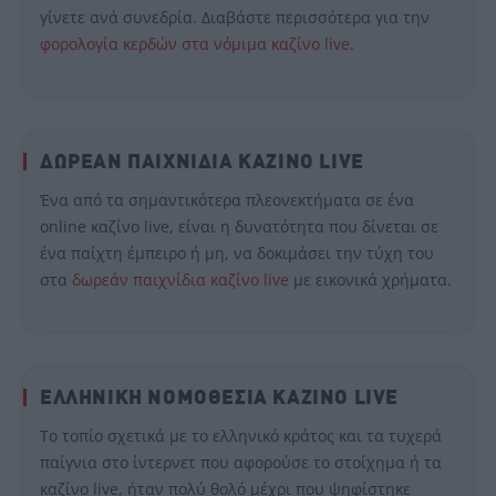
γίνετε ανά συνεδρία. Διαβάστε περισσότερα για την
φορολογία κερδών στα νόμιμα καζίνο live
.
ΔΩΡΕΑΝ ΠΑΙΧΝΙΔΙΑ ΚΑΖΙΝΟ LIVE
Ένα από τα σημαντικότερα πλεονεκτήματα σε ένα
online καζίνο live, είναι η δυνατότητα που δίνεται σε
ένα παίχτη έμπειρο ή μη, να δοκιμάσει την τύχη του
στα
δωρεάν παιχνίδια καζίνο live
με εικονικά χρήματα.
ΕΛΛΗΝΙΚΗ ΝΟΜΟΘΕΣΙΑ ΚΑΖΙΝΟ LIVE
Το τοπίο σχετικά με το ελληνικό κράτος και τα τυχερά
παίγνια στο ίντερνετ που αφορούσε το στοίχημα ή τα
καζίνο live, ήταν πολύ θολό μέχρι που ψηφίστηκε