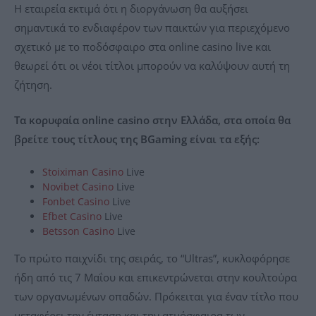
Η εταιρεία εκτιμά ότι η διοργάνωση θα αυξήσει
σημαντικά το ενδιαφέρον των παικτών για περιεχόμενο
σχετικό με το ποδόσφαιρο στα online casino live και
θεωρεί ότι οι νέοι τίτλοι μπορούν να καλύψουν αυτή τη
ζήτηση.
Τα κορυφαία online casino στην Ελλάδα, στα οποία θα
βρείτε τους τίτλους της BGaming είναι τα εξής:
Stoiximan Casino
Live
Novibet Casino
Live
Fonbet Casino
Live
Efbet Casino
Live
Betsson Casino
Live
Το πρώτο παιχνίδι της σειράς, το “Ultras”, κυκλοφόρησε
ήδη από τις 7 Μαΐου και επικεντρώνεται στην κουλτούρα
των οργανωμένων οπαδών. Πρόκειται για έναν τίτλο που
μεταφέρει την ένταση και την ατμόσφαιρα των