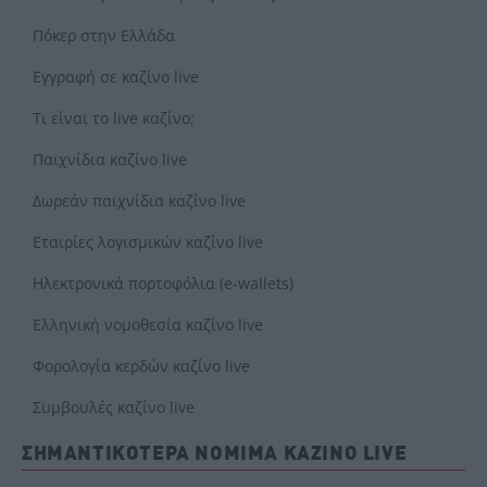
4.02
/
5
Πόκερ στην Ελλάδα
Εγγραφή σε καζίνο live
4.01
/
5
Τι είναι το live καζίνο;
Παιχνίδια καζίνο live
4.00
/
5
Δωρεάν παιχνίδια καζίνο live
Εταιρίες λογισμικών καζίνο live
Ηλεκτρονικά πορτοφόλια (e-wallets)
Ελληνική νομοθεσία καζίνο live
Φορολογία κερδών καζίνο live
Συμβουλές καζίνο live
ΣΗΜΑΝΤΙΚΌΤΕΡΑ ΝΌΜΙΜΑ ΚΑΖΊΝΟ LIVE