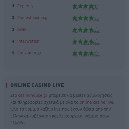
1
Regency
2
Pamestoixima.gr
3
bwin
4
Interwetten
5
Stoiximan.gr
ONLINE CASINO LIVE
Στο
casinohouse.gr
μπορείτε να βρείτε αξιολογήσεις
και πληροφορίες σχετικά με όλα τα
online casino live
.
Όλα τα νόμιμα καζίνο live που έχουν άδεια από την
Ελληνική κυβέρνηση και λειτουργούν νόμιμα στην
Ελλάδα.