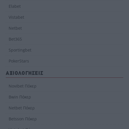
Elabet
Vistabet
Netbet
Bet365
Sportingbet
PokerStars
ΑΞΙΟΛΌΓΗΣΕΙΣ
Novibet Πόκερ
Bwin Πόκερ
Netbet Πόκερ
Betsson Πόκερ