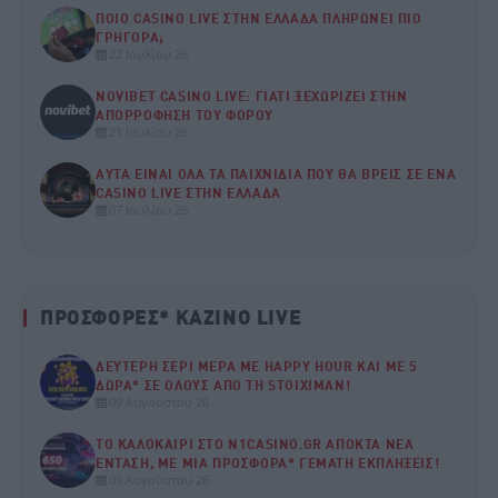
ΠΟΙΟ CASINO LIVE ΣΤΗΝ ΕΛΛΆΔΑ ΠΛΗΡΏΝΕΙ ΠΙΟ
ΓΡΉΓΟΡΑ;
22 Ιουλίου 26
NOVIBET CASINO LIVE: ΓΙΑΤΊ ΞΕΧΩΡΊΖΕΙ ΣΤΗΝ
ΑΠΟΡΡΌΦΗΣΗ ΤΟΥ ΦΌΡΟΥ
21 Ιουλίου 26
ΑΥΤΆ ΕΊΝΑΙ ΟΛΑ ΤΑ ΠΑΙΧΝΊΔΙΑ ΠΟΥ ΘΑ ΒΡΕΙΣ ΣΕ ΈΝΑ
CASINO LIVE ΣΤΗΝ ΕΛΛΆΔΑ
07 Ιουλίου 26
ΠΡΟΣΦΟΡΈΣ* ΚΑΖΊΝΟ LIVE
ΔΕΎΤΕΡΗ ΣΕΡΊ ΜΈΡΑ ΜΕ HAPPY HOUR ΚΑΙ ΜΕ 5
ΔΏΡΑ* ΣΕ ΌΛΟΥΣ ΑΠΌ ΤΗ STOIXIMAN!
09 Αυγούστου 26
ΤΟ ΚΑΛΟΚΑΊΡΙ ΣΤΟ N1CASINO.GR ΑΠΟΚΤΆ ΝΈΑ
ΈΝΤΑΣΗ, ΜΕ ΜΙΑ ΠΡΟΣΦΟΡΆ* ΓΕΜΆΤΗ ΕΚΠΛΉΞΕΙΣ!
09 Αυγούστου 26
3.67
/
5
(33 ψήφοι)