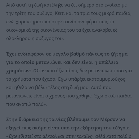
Από αυτή τη ζωή κατέληξε να ζει σήμερα στο ενοίκιο με
την τρίτη του σύζυγο, Κέιτ, και τα τρία τους μικρά παιδιά,
ενώ χαρακτηριστικά στην ταινία αναφέρει πως τα
οικονομικά της οικογένειας του τα έχει αναλάβει εξ
ολοκλήρου η σύζυγος του.
Έχει ενδιαφέρον σε μεγάλο βαθμό πάντως το ζήτημα
για το οποίο μετανιώνει και δεν είναι η απώλεια
χρημάτων:
«Όταν κοιτάζω πίσω, δεν μετανιώνω τόσο για
τα χρήματα που έχασα. Έχω υπάρξει εκατομμυριούχος
και ήθελα να βάλω τέλος στη ζωή μου. Αυτό που
μετανιώνεις είναι ο χρόνος που χάθηκε. Έχω οκτώ παιδιά
που αγαπώ πολύ».
Στην διάρκεια της ταινίας βλέπουμε τον Μέρσον να
εξηγεί πώς ακόμα είναι υπό την εξάρτηση του τζόγου:
«Έχω εθιστεί στο αλκοόλ και στην κοκαΐνη, αλλά κατά πολύ ο