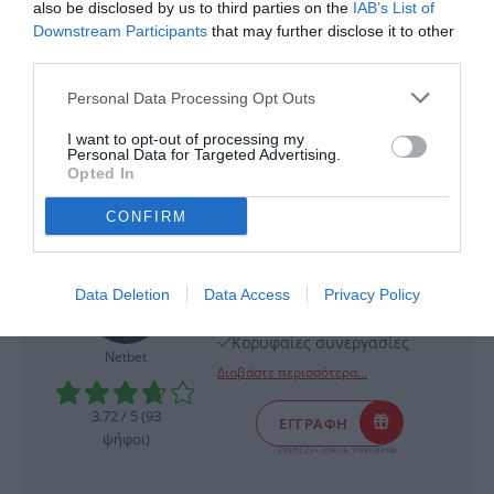
also be disclosed by us to third parties on the
IAB’s List of
ΕΕΕΠ|21+|ΠΑΙΞΕ ΥΠΕΥΘΥΝΑ
Downstream Participants
that may further disclose it to other
third parties.
Παγκόσμιο Brand
3.67
/
5
(33
Διαθέτει Poker Network
Personal Data Processing Opt Outs
ψήφοι)
Ποιοτικό live καζίνο
Bet365
I want to opt-out of processing my
Διαβάστε περισσότερα...
Personal Data for Targeted Advertising.
Opted In
ΕΓΓΡΑΦΉ
CONFIRM
ΕΕΕΠ|21+|ΠΑΙΞΕ ΥΠΕΥΘΥΝΑ
Live Casino από 2 παρόχους
Data Deletion
Data Access
Privacy Policy
Πολλά live παιχνίδια
3.67
/
5
(15
Κορυφαίες συνεργασίες
ψήφοι)
Netbet
Διαβάστε περισσότερα...
ΕΓΓΡΑΦΉ
ΕΕΕΠ|21+|ΠΑΙΞΕ ΥΠΕΥΘΥΝΑ