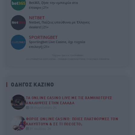
Bet365, ζήσε την εμπειρία στο
έπακρο|21+
NETBET
Netbet, Παίζεις υπεύθυνα με Έλληνες
dealers!|21+
SPORTINGBET
Sportingbet Live Casino, όχι τυχαία
επιλογή|21+
*Ισχύουν όροι και προϋποθέσεις
21+|ΡΥΘΜΙΣΤΗΣ ΕΕΕΠ|ΕΟΠΑΕ – ΓΡΑΜΜΗ ΣΥΜΒΟΥΛΕΥΤΙΚΗΣ: 1114|ΠΑΙΞΕ ΥΠΕΥΘΥΝΑ
ΟΔΗΓΌΣ ΚΑΖΊΝΟ
ΤΑ ONLINE CASINO LIVE ΜΕ ΤΙΣ ΧΑΜΗΛΌΤΕΡΕΣ
ΑΝΑΛΉΨΕΙΣ ΣΤΗΝ ΕΛΛΆΔΑ
08 Αυγούστου 26
3.93
/
5
(116 ψήφοι)
ΦΌΡΟΣ ONLINE CASINO: ΠΟΙΕΣ ΠΛΑΤΦΌΡΜΕΣ ΤΟΝ
ΚΑΛΎΠΤΟΥΝ & ΣΕ ΤΙ ΠΟΣΟΣΤΌ;
31 Ιουλίου 26