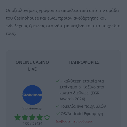
Οι αξιολογήσεις γράφονται αποκλειστικά από την ομάδα
του Casinohouse και είναι προϊόν ανεξάρτητης και
ενδελεχούς έρευνας στα
νόμιμα καζίνο
και στα παιχνίδια
τους.
ONLINE CASINO
ΠΛΗΡΟΦΟΡΙΕΣ
LIVE
Η καλύτερη εταιρία για
Στοίχημα & Καζίνο από
κινητό διεθνώς! (EGR
Awards 2024)
Ποικιλία live παιχνιδιών
Stoiximan.gr
iOS/Android Εφαρμογή
Διαβάστε περισσότερα...