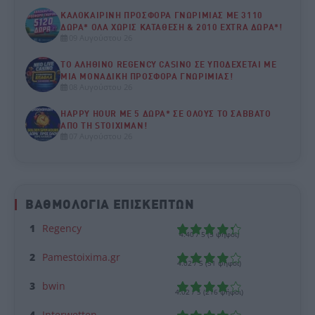
ΚΑΛΟΚΑΙΡΙΝΉ ΠΡΟΣΦΟΡΆ ΓΝΩΡΙΜΊΑΣ ΜΕ 3110
ΔΏΡΑ* ΟΛΑ ΧΩΡΊΣ ΚΑΤΆΘΕΣΗ & 2010 EXTRA ΔΏΡΑ*!
09 Αυγούστου 26
ΤΟ ΑΛΗΘΙΝΟ REGENCY CASINO ΣΕ ΥΠΟΔΈΧΕΤΑΙ ΜΕ
ΜΙΑ ΜΟΝΑΔΙΚΉ ΠΡΟΣΦΟΡΆ ΓΝΩΡΙΜΊΑΣ!
08 Αυγούστου 26
HAPPY HOUR ΜΕ 5 ΔΏΡΑ* ΣΕ ΌΛΟΥΣ ΤΟ ΣΆΒΒΑΤΟ
ΑΠΌ ΤΗ STOIXIMAN!
07 Αυγούστου 26
ΒΑΘΜΟΛΟΓΙΑ ΕΠΙΣΚΕΠΤΩΝ
1
Regency
2
Pamestoixima.gr
3
bwin
4
Interwetten