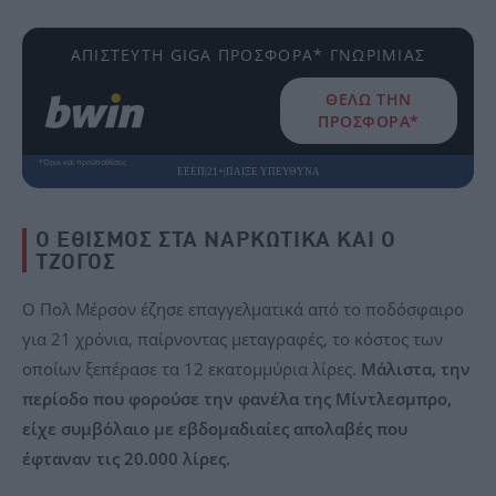
ΑΠΊΣΤΕΥΤΗ GIGA ΠΡΟΣΦΟΡΆ* ΓΝΩΡΙΜΊΑΣ
ΘΈΛΩ ΤΗΝ
ΠΡΟΣΦΟΡΆ*
*Όροι και προϋποθέσεις
ΕΕΕΠ|21+|ΠΑΙΞΕ ΥΠΕΥΘΥΝΑ
Ο ΕΘΙΣΜΌΣ ΣΤΑ ΝΑΡΚΩΤΙΚΆ ΚΑΙ Ο
ΤΖΌΓΟΣ
Ο Πολ Μέρσον έζησε επαγγελματικά από το ποδόσφαιρο
για 21 χρόνια, παίρνοντας μεταγραφές, το κόστος των
οποίων ξεπέρασε τα 12 εκατομμύρια λίρες.
Μάλιστα, την
περίοδο που φορούσε την φανέλα της Μίντλεσμπρο,
είχε συμβόλαιο με εβδομαδιαίες απολαβές που
έφταναν τις 20.000 λίρες.