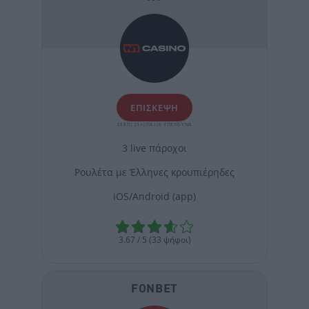
ΕΠΊΣΚΕΨΗ
ΕΕΕΠ|21+|ΠΑΙΞΕ ΥΠΕΥΘΥΝΑ
3 live πάροχοι
Ρουλέτα με Έλληνες κρουπιέρηδες
iOS/Android (app)
FONBET