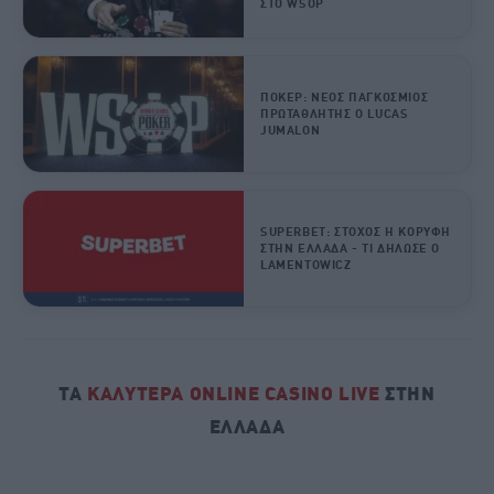
ΣΤΟ WSOP
ΠΌΚΕΡ: ΝΈΟΣ ΠΑΓΚΌΣΜΙΟΣ
3.53
/
5
(19
ΠΡΩΤΑΘΛΗΤΉΣ Ο LUCAS
ψήφοι)
JUMALON
SUPERBET: ΣΤΌΧΟΣ Η ΚΟΡΥΦΉ
ΣΤΗΝ ΕΛΛΆΔΑ - ΤΙ ΔΉΛΩΣΕ Ο
LAMENTOWICZ
3.72
/
5
(93
ψήφοι)
ΤΑ
ΚΑΛΎΤΕΡΑ ONLINE CASINO LIVE
ΣΤΗΝ
ΕΛΛΆΔΑ