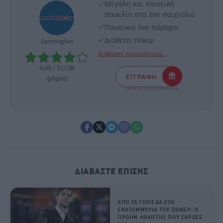
Μεγάλη και ποιοτική
ποικιλία στα live παιχνίδια
Ποιοτικοί live πάροχοι
4.01
/
5
(363
Διαθετει πόκερ
Sportingbet
ψήφοι)
Διαβάστε περισσότερα...
ΕΓΓΡΑΦΉ
ΕΕΕΠ|21+|ΠΑΙΞΕ ΥΠΕΥΘΥΝΑ
Send
Send
Send
3.93
/
5
(116
ψήφοι)
ΔΙΑΒΆΣΤΕ ΕΠΊΣΗΣ
ΑΠΌ ΤΑ ΓΉΠΕΔΑ ΣΤΑ
ΕΚΑΤΟΜΜΎΡΙΑ ΤΟΥ ΠΌΚΕΡ: Ο
ΠΡΏΗΝ ΑΘΛΗΤΉΣ ΠΟΥ ΣΆΡΩΣΕ