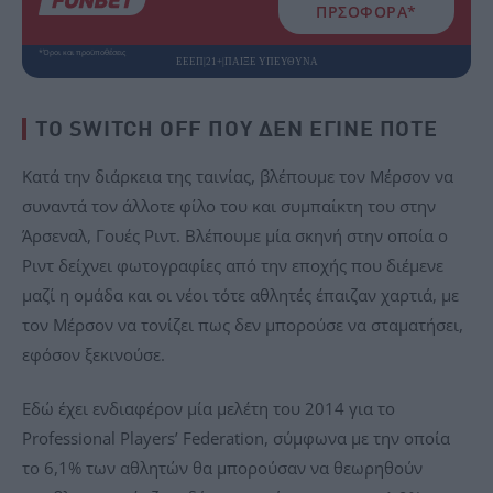
ΠΡΣΟΦΟΡΆ*
*Όροι και προϋποθέσεις
ΕΕΕΠ|21+|ΠΑΙΞΕ ΥΠΕΥΘΥΝΑ
ΤΟ
SWITCH
OFF ΠΟΥ ΔΕΝ ΈΓΙΝΕ ΠΟΤΈ
Κατά την διάρκεια της ταινίας, βλέπουμε τον Μέρσον να
συναντά τον άλλοτε φίλο του και συμπαίκτη του στην
Άρσεναλ, Γουές Ριντ. Βλέπουμε μία σκηνή στην οποία ο
Ριντ δείχνει φωτογραφίες από την εποχής που διέμενε
μαζί η ομάδα και οι νέοι τότε αθλητές έπαιζαν χαρτιά, με
τον Μέρσον να τονίζει πως δεν μπορούσε να σταματήσει,
εφόσον ξεκινούσε.
Εδώ έχει ενδιαφέρον μία μελέτη του 2014 για το
Professional Players’ Federation, σύμφωνα με την οποία
το 6,1% των αθλητών θα μπορούσαν να θεωρηθούν