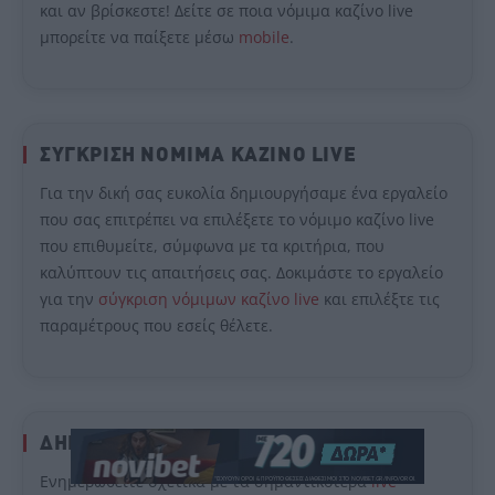
και αν βρίσκεστε! Δείτε σε ποια νόμιμα καζίνο live
μπορείτε να παίξετε μέσω
mobile
.
ΣΥΓΚΡΙΣΗ ΝΟΜΙΜΑ ΚΑΖΙΝΟ LIVE
Για την δική σας ευκολία δημιουργήσαμε ένα εργαλείο
που σας επιτρέπει να επιλέξετε το νόμιμο καζίνο live
που επιθυμείτε, σύμφωνα με τα κριτήρια, που
καλύπτουν τις απαιτήσεις σας. Δοκιμάστε το εργαλείο
για την
σύγκριση νόμιμων καζίνο live
και επιλέξτε τις
παραμέτρους που εσείς θέλετε.
ΔΗΜΟΦΙΛΗ ΠΑΙΧΝΙΔΙΑ ΚΑΖΙΝΟ LIVE
Ενημερωθείτε σχετικά με τα σημαντικότερα
live