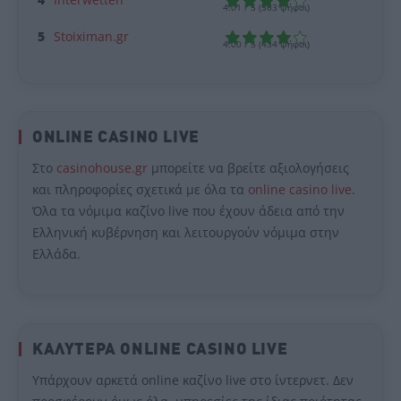
5
Stoiximan.gr
3.63
/
5
(19 ψήφοι)
ONLINE CASINO LIVE
Στο
casinohouse.gr
μπορείτε να βρείτε αξιολογήσεις
και πληροφορίες σχετικά με όλα τα
online casino live
.
Όλα τα νόμιμα καζίνο live που έχουν άδεια από την
Ελληνική κυβέρνηση και λειτουργούν νόμιμα στην
Ελλάδα.
ΚΑΛΥΤΕΡΑ ONLINE CASINO LIVE
Υπάρχουν αρκετά online καζίνο live στο ίντερνετ. Δεν