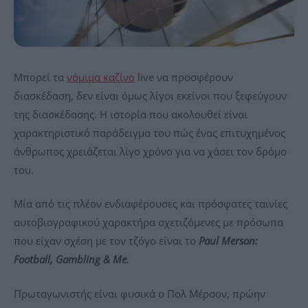
Μπορεί τα
νόμιμα καζίνο
live να προσφέρουν
διασκέδαση, δεν είναι όμως λίγοι εκείνοι που ξεφεύγουν
της διασκέδασης. Η ιστορία που ακολουθεί είναι
χαρακτηριστικό παράδειγμα του πώς ένας επιτυχημένος
άνθρωπος χρειάζεται λίγο χρόνο για να χάσει τον δρόμο
του.
Μία από τις πλέον ενδιαφέρουσες και πρόσφατες ταινίες
αυτοβιογραφικού χαρακτήρα σχετιζόμενες με πρόσωπα
που είχαν σχέση με τον τζόγο είναι το
Paul Merson:
Football, Gambling & Me.
Πρωταγωνιστής είναι φυσικά ο Πολ Μέρσον, πρώην