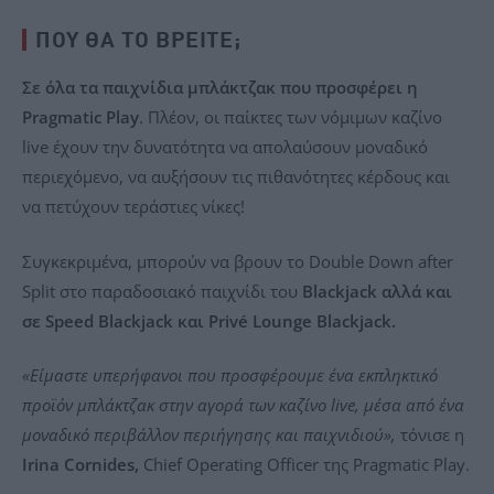
ΠΟΥ ΘΑ ΤΟ ΒΡΕΊΤΕ;
Σε όλα τα παιχνίδια μπλάκτζακ που προσφέρει η
Pragmatic Play
. Πλέον, οι παίκτες των νόμιμων καζίνο
live έχουν την δυνατότητα να απολαύσουν μοναδικό
περιεχόμενο, να αυξήσουν τις πιθανότητες κέρδους και
να πετύχουν τεράστιες νίκες!
Συγκεκριμένα, μπορούν να βρουν το Double Down after
Split στο παραδοσιακό παιχνίδι του
Blackjack αλλά και
σε Speed Blackjack και Privé Lounge Blackjack.
«Είμαστε υπερήφανοι που προσφέρουμε ένα εκπληκτικό
προϊόν μπλάκτζακ στην αγορά των καζίνο live, μέσα από ένα
μοναδικό περιβάλλον περιήγησης και παιχνιδιού»,
τόνισε η
Irina Cornides,
Chief Operating Officer της Pragmatic Play.