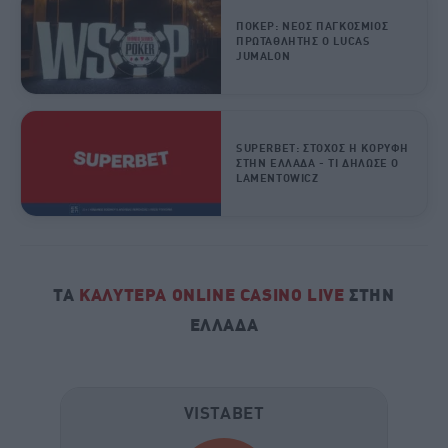
ΠΌΚΕΡ: ΝΈΟΣ ΠΑΓΚΌΣΜΙΟΣ
4.00
/
5
(138
ΠΡΩΤΑΘΛΗΤΉΣ Ο LUCAS
JUMALON
ψήφοι)
SUPERBET: ΣΤΌΧΟΣ Η ΚΟΡΥΦΉ
ΣΤΗΝ ΕΛΛΆΔΑ - ΤΙ ΔΉΛΩΣΕ Ο
LAMENTOWICZ
ΤΑ
ΚΑΛΎΤΕΡΑ ONLINE CASINO LIVE
ΣΤΗΝ
ΕΛΛΆΔΑ
VISTABET