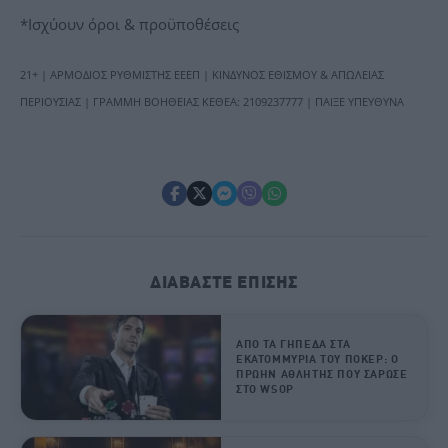
*Ισχύουν όροι & προϋποθέσεις
3.53
/
5
(19
ψήφοι)
21+ | ΑΡΜΟΔΙΟΣ ΡΥΘΜΙΣΤΗΣ ΕΕΕΠ | ΚΙΝΔΥΝΟΣ ΕΘΙΣΜΟΥ & ΑΠΩΛΕΙΑΣ
ΠΕΡΙΟΥΣΙΑΣ | ΓΡΑΜΜΗ ΒΟΗΘΕΙΑΣ ΚΕΘΕΑ: 2109237777 | ΠΑΙΞΕ ΥΠΕΥΘΥΝΑ
Send
Send
Send
3.67
/
5
(33
ΔΙΑΒΆΣΤΕ ΕΠΊΣΗΣ
ψήφοι)
ΑΠΌ ΤΑ ΓΉΠΕΔΑ ΣΤΑ
ΕΚΑΤΟΜΜΎΡΙΑ ΤΟΥ ΠΌΚΕΡ: Ο
ΠΡΏΗΝ ΑΘΛΗΤΉΣ ΠΟΥ ΣΆΡΩΣΕ
ΣΤΟ WSOP