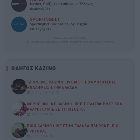
Netbet, Παίζεις υπεύθυνα με Έλληνες
dealers!|21+
SPORTINGBET
Sportingbet Live Casino, όχι τυχαία
επιλογή|21+
*Ισχύουν όροι και προϋποθέσεις
21+|ΡΥΘΜΙΣΤΗΣ ΕΕΕΠ|ΕΟΠΑΕ – ΓΡΑΜΜΗ ΣΥΜΒΟΥΛΕΥΤΙΚΗΣ: 1114|ΠΑΙΞΕ ΥΠΕΥΘΥΝΑ
ΟΔΗΓΌΣ ΚΑΖΊΝΟ
3.67
/
5
(33 ψήφοι)
ΤΑ ONLINE CASINO LIVE ΜΕ ΤΙΣ ΧΑΜΗΛΌΤΕΡΕΣ
ΑΝΑΛΉΨΕΙΣ ΣΤΗΝ ΕΛΛΆΔΑ
08 Αυγούστου 26
ΦΌΡΟΣ ONLINE CASINO: ΠΟΙΕΣ ΠΛΑΤΦΌΡΜΕΣ ΤΟΝ
ΚΑΛΎΠΤΟΥΝ & ΣΕ ΤΙ ΠΟΣΟΣΤΌ;
31 Ιουλίου 26
ΠΟΙΟ CASINO LIVE ΣΤΗΝ ΕΛΛΆΔΑ ΠΛΗΡΏΝΕΙ ΠΙΟ
ΓΡΉΓΟΡΑ;
22 Ιουλίου 26