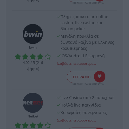
ΕΕΕΠ|21+|ΠΑΙΞΕ ΥΠΕΥΘΥΝΑ
Πλήρες πακέτο με online
casino, live casino και
δίκτυο poker
Μεγάλη ποικιλία σε
3.96
/
5
(417
ζωντανό καζίνο με Έλληνες
bwin
ψήφοι)
κρουπιέρηδες
iOS/Android Εφαρμογή
Διαβάστε περισσότερα...
ΕΓΓΡΑΦΉ
ΕΕΕΠ|21+|ΠΑΙΞΕ ΥΠΕΥΘΥΝΑ
Live Casino από 2 παρόχους
Πολλά live παιχνίδια
3.79
/
5
(126
Κορυφαίες συνεργασίες
ψήφοι)
Netbet
Διαβάστε περισσότερα...