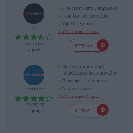
3.93
/
5
(116
Live casino από 3 παρόχους
ψήφοι)
Ποικιλία live τραπεζιών
Υψηλή αξιοπιστία
N1
Διαβάστε περισσότερα...
ΕΓΓΡΑΦΉ
ΕΕΕΠ|21+|ΠΑΙΞΕ ΥΠΕΥΘΥΝΑ
Μεγάλη και ποιοτική
ποικιλία στα live παιχνίδια
4.01
/
5
(363
Ποιοτικοί live πάροχοι
ψήφοι)
Διαθετει πόκερ
Sportingbet
Διαβάστε περισσότερα...
ΕΓΓΡΑΦΉ
ΕΕΕΠ|21+|ΠΑΙΞΕ ΥΠΕΥΘΥΝΑ