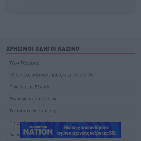
ΧΡΉΣΙΜΟΙ ΟΔΗΓΟΊ ΚΑΖΊΝΟ
Τζον Τάραμας
16 οι νέες αδειοδοτήσεις στα καζίνο live
Πόκερ στην Ελλάδα
Εγγραφή σε καζίνο live
Τι είναι το live καζίνο;
Παιχνίδια καζίνο live
Δωρεάν παιχνίδια καζίνο live