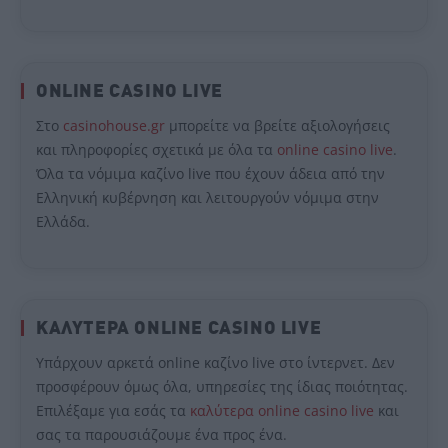
ONLINE CASINO LIVE
Στο
casinohouse.gr
μπορείτε να βρείτε αξιολογήσεις
και πληροφορίες σχετικά με όλα τα
online casino live
.
Όλα τα νόμιμα καζίνο live που έχουν άδεια από την
Ελληνική κυβέρνηση και λειτουργούν νόμιμα στην
Ελλάδα.
ΚΑΛΥΤΕΡΑ ONLINE CASINO LIVE
Υπάρχουν αρκετά online καζίνο live στο ίντερνετ. Δεν
προσφέρουν όμως όλα, υπηρεσίες της ίδιας ποιότητας.
Επιλέξαμε για εσάς τα
καλύτερα online casino live
και
σας τα παρουσιάζουμε ένα προς ένα.