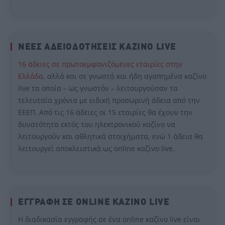
ΝΕΕΣ ΑΔΕΙΟΔΟΤΗΣΕΙΣ ΚΑΖΙΝΟ LIVE
16 άδειες σε πρωτοεμφανιζόμενες εταιρίες στην
Ελλάδα
, αλλά και σε γνωστά και ήδη αγαπημένα καζίνο
live τα οποία – ως γνωστόν – λειτουργούσαν τα
τελευταία χρόνια με ειδική προσωρινή άδεια από την
ΕΕΕΠ. Από τις 16 άδειες οι 15 εταιρίες θα έχουν την
δυνατότητα εκτός του ηλεκτρονικού καζίνο να
λειτουργούν και αθλητικά στοιχήματα, ενώ 1 άδεια θα
λειτουργεί αποκλειστικά ως online καζίνο live.
ΕΓΓΡΑΦΗ ΣΕ ONLINE ΚΑΖΙΝΟ LIVE
Η διαδικασία εγγραφής σε ένα online καζίνο live είναι