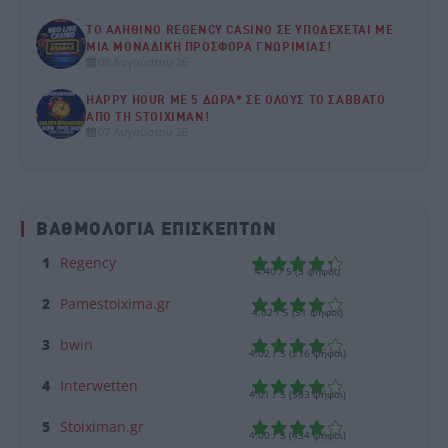
ΤΟ ΑΛΗΘΙΝΟ REGENCY CASINO ΣΕ ΥΠΟΔΈΧΕΤΑΙ ΜΕ
ΜΙΑ ΜΟΝΑΔΙΚΉ ΠΡΟΣΦΟΡΆ ΓΝΩΡΙΜΊΑΣ!
08 Αυγούστου 26
HAPPY HOUR ΜΕ 5 ΔΏΡΑ* ΣΕ ΌΛΟΥΣ ΤΟ ΣΆΒΒΑΤΟ
ΑΠΌ ΤΗ STOIXIMAN!
07 Αυγούστου 26
ΒΑΘΜΟΛΟΓΙΑ ΕΠΙΣΚΕΠΤΩΝ
1
Regency
2
Pamestoixima.gr
3
bwin
4
Interwetten
5
Stoiximan.gr