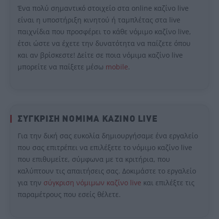
Ένα πολύ σημαντικό στοιχείο στα online καζίνο live
είναι η υποστήριξη κινητού ή ταμπλέτας στα live
παιχνίδια που προσφέρει το κάθε νόμιμο καζίνο live,
έτσι ώστε να έχετε την δυνατότητα να παίζετε όπου
και αν βρίσκεστε! Δείτε σε ποια νόμιμα καζίνο live
μπορείτε να παίξετε μέσω
mobile
.
ΣΥΓΚΡΙΣΗ ΝΟΜΙΜΑ ΚΑΖΙΝΟ LIVE
Για την δική σας ευκολία δημιουργήσαμε ένα εργαλείο
που σας επιτρέπει να επιλέξετε το νόμιμο καζίνο live
που επιθυμείτε, σύμφωνα με τα κριτήρια, που
καλύπτουν τις απαιτήσεις σας. Δοκιμάστε το εργαλείο
για την
σύγκριση νόμιμων καζίνο live
και επιλέξτε τις
παραμέτρους που εσείς θέλετε.