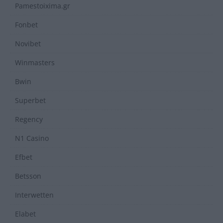
Pamestoixima.gr
Fonbet
Novibet
Winmasters
Bwin
Superbet
Regency
N1 Casino
Efbet
Betsson
Interwetten
Elabet