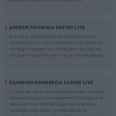
ΔΩΡΕΑΝ ΠΑΙΧΝΙΔΙΑ ΚΑΖΙΝΟ LIVE
Ένα από τα σημαντικότερα πλεονεκτήματα σε ένα
online καζίνο live, είναι η δυνατότητα που δίνεται σε
ένα παίχτη έμπειρο ή μη, να δοκιμάσει την τύχη του
στα
δωρεάν παιχνίδια καζίνο live
με εικονικά χρήματα.
ΕΛΛΗΝΙΚΗ ΝΟΜΟΘΕΣΙΑ ΚΑΖΙΝΟ LIVE
Το τοπίο σχετικά με το ελληνικό κράτος και τα τυχερά
παίγνια στο ίντερνετ που αφορούσε το στοίχημα ή τα
καζίνο live, ήταν πολύ θολό μέχρι που ψηφίστηκε
νομοσχέδιο στην βουλή, το οποίο άρχισε να