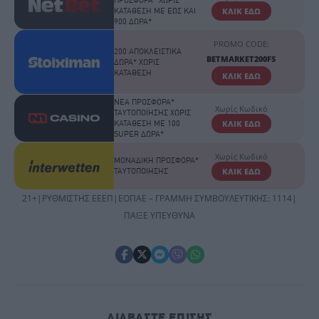
ΠΡΟΣΦΟΡΆ* ΧΩΡΊΣ
ΚΑΤΆΘΕΣΗ ΜΕ ΈΩΣ ΚΑΙ
ΚΛΙΚ ΕΔΩ
900 ΔΏΡΑ*
PROMO CODE:
200 ΑΠΟΚΛΕΙΣΤΙΚΆ
BETMARKET200FS
ΔΏΡΑ* ΧΩΡΊΣ
ΚΑΤΆΘΕΣΗ
ΚΛΙΚ ΕΔΩ
ΝΈΑ ΠΡΟΣΦΟΡΆ*
Xωρίς Κωδικό
ΤΑΥΤΟΠΟΊΗΣΗΣ ΧΩΡΊΣ
ΚΑΤΆΘΕΣΗ ΜΕ 100
ΚΛΙΚ ΕΔΩ
SUPER ΔΏΡΑ*
Xωρίς Κωδικό
ΜΟΝΑΔΙΚΉ ΠΡΟΣΦΟΡΆ*
ΤΑΥΤΟΠΟΊΗΣΗΣ
ΚΛΙΚ ΕΔΩ
21+|ΡΥΘΜΙΣΤΗΣ ΕΕΕΠ|ΕΟΠΑΕ – ΓΡΑΜΜΗ ΣΥΜΒΟΥΛΕΥΤΙΚΗΣ: 1114|
ΠΑΙΞΕ ΥΠΕΥΘΥΝΑ
Send
Send
Send
ΔΙΑΒΆΣΤΕ ΕΠΊΣΗΣ