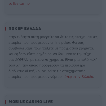
το live casino
.
ΠΟΚΕΡ ΕΛΛΑΔΑ
Στην ενότητα αυτή μπορείτε να δείτε τις στοιχηματικές
εταιρίες που προσφέρουν online poker. Θα σας
συμβουλεύαμε πριν παίξετε με πραγματικά χρήματα,
και εφόσον είστε αρχάριος, να δοκιμάσετε την τύχη
σας ΔΩΡΕΑΝ, με εικονικά χρήματα. Είναι μια πολύ καλή
τακτική, την οποία προσφέρουν τα περισσότερα
διαδικτυακά καζίνο live. Δείτε τις στοιχηματικές
εταιρίες που προσφέρουν νόμιμο
πόκερ στην Ελλάδα
.
MOBILE CASINO LIVE