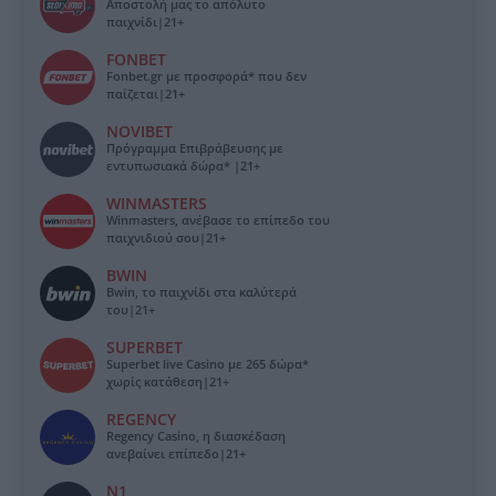
Αποστολή μας το απόλυτο
παιχνίδι|21+
FONBET
Fonbet.gr με προσφορά* που δεν
παίζεται|21+
NOVIBET
Πρόγραμμα Επιβράβευσης με
εντυπωσιακά δώρα* |21+
WINMASTERS
Winmasters, ανέβασε το επίπεδο του
παιχνιδιού σου|21+
BWIN
Bwin, το παιχνίδι στα καλύτερά
του|21+
SUPERBET
Superbet live Casino με 265 δώρα*
χωρίς κατάθεση|21+
REGENCY
Regency Casino, η διασκέδαση
ανεβαίνει επίπεδο|21+
N1