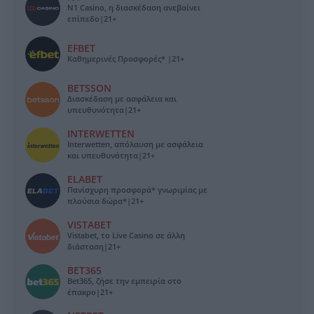
N1 Casino, η διασκέδαση ανεβαίνει
επίπεδο|21+
EFBET
Καθημερινές Προσφορές* |21+
BETSSON
Διασκέδαση με ασφάλεια και
υπευθυνότητα|21+
3.93
/
5
(116 ψήφοι)
INTERWETTEN
Interwetten, απόλαυση με ασφάλεια
και υπευθυνότητα|21+
ELABET
Πανίσχυρη προσφορά* γνωριμίας με
πλούσια δώρα*|21+
VISTABET
Vistabet, το Live Casino σε άλλη
διάσταση|21+
BET365
Bet365, ζήσε την εμπειρία στο
έπακρο|21+