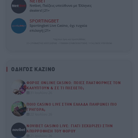
NETBET
Netbet, Παίζεις υπεύθυνα με Έλληνες
dealers!|21+
SPORTINGBET
Sportingbet Live Casino, όχι τυχαία
επιλογή|21+
*Ισχύουν όροι και προϋποθέσεις
21+|ΡΥΘΜΙΣΤΗΣ ΕΕΕΠ|ΕΟΠΑΕ – ΓΡΑΜΜΗ ΣΥΜΒΟΥΛΕΥΤΙΚΗΣ: 1114|ΠΑΙΞΕ ΥΠΕΥΘΥΝΑ
ΟΔΗΓΌΣ ΚΑΖΊΝΟ
3.67
/
5
(33 ψήφοι)
ΦΌΡΟΣ ONLINE CASINO: ΠΟΙΕΣ ΠΛΑΤΦΌΡΜΕΣ ΤΟΝ
ΚΑΛΎΠΤΟΥΝ & ΣΕ ΤΙ ΠΟΣΟΣΤΌ;
31 Ιουλίου 26
ΠΟΙΟ CASINO LIVE ΣΤΗΝ ΕΛΛΆΔΑ ΠΛΗΡΏΝΕΙ ΠΙΟ
ΓΡΉΓΟΡΑ;
22 Ιουλίου 26
NOVIBET CASINO LIVE: ΓΙΑΤΊ ΞΕΧΩΡΊΖΕΙ ΣΤΗΝ
ΑΠΟΡΡΌΦΗΣΗ ΤΟΥ ΦΌΡΟΥ
21 Ιουλίου 26