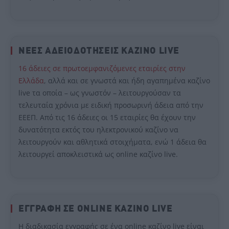
ΝΕΕΣ ΑΔΕΙΟΔΟΤΗΣΕΙΣ ΚΑΖΙΝΟ LIVE
16 άδειες σε πρωτοεμφανιζόμενες εταιρίες στην
Ελλάδα
, αλλά και σε γνωστά και ήδη αγαπημένα καζίνο
live τα οποία – ως γνωστόν – λειτουργούσαν τα
τελευταία χρόνια με ειδική προσωρινή άδεια από την
ΕΕΕΠ. Από τις 16 άδειες οι 15 εταιρίες θα έχουν την
δυνατότητα εκτός του ηλεκτρονικού καζίνο να
λειτουργούν και αθλητικά στοιχήματα, ενώ 1 άδεια θα
λειτουργεί αποκλειστικά ως online καζίνο live.
ΕΓΓΡΑΦΗ ΣΕ ONLINE ΚΑΖΙΝΟ LIVE
Η διαδικασία εγγραφής σε ένα online καζίνο live είναι