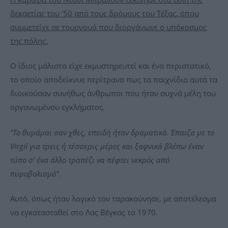
δεκαετίας του ’50 από τους δρόμους του Τέξας, όπου
συμμετείχε σε τουρνουά που διοργάνωνε ο υπόκοσμος
της πόλης.
Ο ίδιος μάλιστα είχε εκμυστηρευτεί και ένα περιστατικό,
το οποίο αποδείκνυε περίτρανα πως τα παιχνίδια αυτά τα
διοικούσαν συνήθως άνθρωποι που ήταν συχνά μέλη του
οργανωμένου εγκλήματος.
“Το θυμάμαι σαν χθες, επειδή ήταν δραματικό. Έπαιζα με το
Virgil για τρεις ή τέσσερις μέρες και ξαφνικά βλέπω έναν
τύπο σ’ ένα άλλο τραπέζι να πέφτει νεκρός από
πυροβολισμό”.
Αυτό, όπως ήταν λογικό τον ταρακούνησε, με αποτέλεσμα
να εγκατασταθεί στο Λας Βέγκας το 1970.