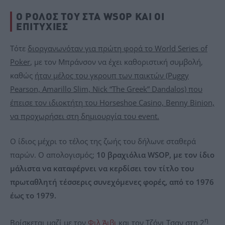
Ο ΡΌΛΟΣ ΤΟΥ ΣΤΑ WSOP ΚΑΙ ΟΙ
ΕΠΙΤΥΧΊΕΣ
Τότε
διοργανωνόταν για πρώτη φορά το World Series of
Poker
, με τον Μπράνσον να έχει καθοριστική συμβολή,
καθώς
ήταν μέλος του γκρουπ των παικτών (Puggy
Pearson, Amarillo Slim, Nick “The Greek” Dandalos) που
έπεισε τον ιδιοκτήτη του Horseshoe Casino, Benny Binion,
να προχωρήσει στη δημιουργία του event.
Ο ίδιος μέχρι το τέλος της ζωής του δήλωνε σταθερά
παρών. Ο απολογισμός;
10 βραχιόλια WSOP, με τον ίδιο
μάλιστα να καταφέρνει να κερδίσει τον τίτλο του
πρωταθλητή τέσσερις συνεχόμενες φορές, από το 1976
έως το 1979.
η
Βρίσκεται μαζί με τον
Φιλ Άιβι
και τον Τζόνι Τσαν στη 2