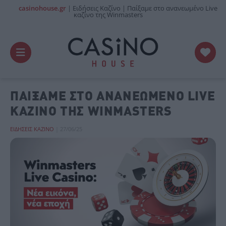
casinohouse.gr
|
Ειδήσεις Καζίνο
|
Παίξαμε στο ανανεωμένο Live
×
καζίνο της Winmasters
ΑΡΧΙΚΉ
ΠΑΊΞΑΜΕ ΣΤΟ ΑΝΑΝΕΩΜΈΝΟ LIVE
ΤΖΟΝ
ΤΆΡΑΜΑΣ
ΚΑΖΊΝΟ ΤΗΣ WINMASTERS
ΠΡΟΣΦΟΡΈΣ*
ΕΙΔΉΣΕΙΣ ΚΑΖΊΝΟ
|
27/06/25
ΚΑΖΊΝΟ
LIVE
ΚΑΛΎΤΕΡΑ
ONLINE
ONLINE
ΠΌΚΕΡ
CASINO
CASINO
ΝΈΑ
ΕΛΛΆΔΑ
LIVE
LIVE