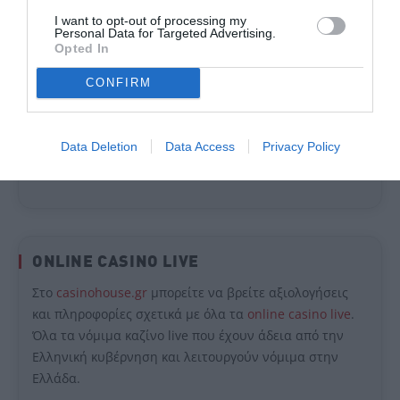
1
Regency
I want to opt-out of processing my
Personal Data for Targeted Advertising.
Opted In
2
Pamestoixima.gr
CONFIRM
3
bwin
4
Interwetten
Data Deletion
Data Access
Privacy Policy
5
Stoiximan.gr
ONLINE CASINO LIVE
Στο
casinohouse.gr
μπορείτε να βρείτε αξιολογήσεις
και πληροφορίες σχετικά με όλα τα
online casino live
.
Όλα τα νόμιμα καζίνο live που έχουν άδεια από την
Ελληνική κυβέρνηση και λειτουργούν νόμιμα στην
Ελλάδα.