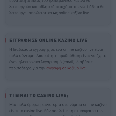
δυνατότητα εκτός του ηλεκτρονικού καζίνο να
λειτουργούν και αθλητικά στοιχήματα, ενώ 1 άδεια θα
λειτουργεί αποκλειστικά ως online καζίνο live.
ΕΓΓΡΑΦΗ ΣΕ ONLINE ΚΑΖΙΝΟ LIVE
Η διαδικασία εγγραφής σε ένα online καζίνο live είναι
πολύ σύντομη. Απαραίτητη προϋπόθεση είναι να έχετε
έναν ηλεκτρονικό λογαριασμό (email). Διαβάστε
περισσότερα για την
εγγραφή σε καζίνο live
.
ΤΙ ΕΙΝΑΙ ΤΟ CASINO LIVE;
Μια πολύ όμορφη καινοτομία στα νόμιμα online καζίνο
είναι το casino live. Εάν σας λείπει η ατμόσφαιρα των