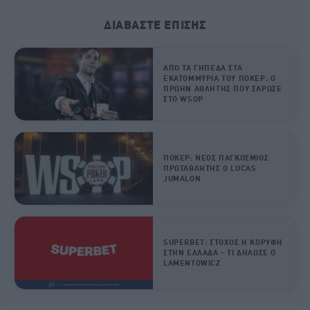
ΔΙΑΒΆΣΤΕ ΕΠΊΣΗΣ
ΑΠΌ ΤΑ ΓΉΠΕΔΑ ΣΤΑ
ΕΚΑΤΟΜΜΎΡΙΑ ΤΟΥ ΠΌΚΕΡ: Ο
ΠΡΏΗΝ ΑΘΛΗΤΉΣ ΠΟΥ ΣΆΡΩΣΕ
ΣΤΟ WSOP
ΠΌΚΕΡ: ΝΈΟΣ ΠΑΓΚΌΣΜΙΟΣ
ΠΡΩΤΑΘΛΗΤΉΣ Ο LUCAS
JUMALON
SUPERBET: ΣΤΌΧΟΣ Η ΚΟΡΥΦΉ
ΣΤΗΝ ΕΛΛΆΔΑ - ΤΙ ΔΉΛΩΣΕ Ο
LAMENTOWICZ