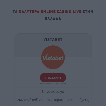
ΤΑ
ΚΑΛΎΤΕΡΑ ONLINE CASINO LIVE
ΣΤΗΝ
ΕΛΛΆΔΑ
VISTABET
ΕΠΊΣΚΕΨΗ
ΕΕΕΠ|21+|ΠΑΙΞΕ ΥΠΕΥΘΥΝΑ
3 live πάροχοι
Ζωντανό καζίνο από 2 κορυφαίους παρόχους