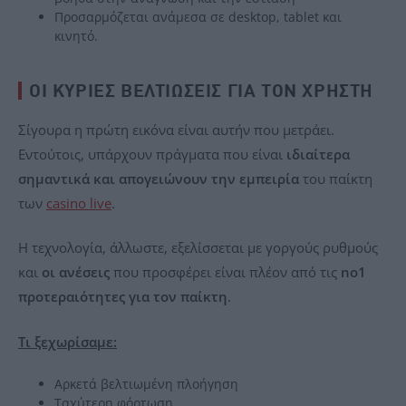
Προσαρμόζεται ανάμεσα σε desktop, tablet και
κινητό.
ΟΙ ΚΎΡΙΕΣ ΒΕΛΤΙΏΣΕΙΣ ΓΙΑ ΤΟΝ ΧΡΉΣΤΗ
Σίγουρα η πρώτη εικόνα είναι αυτήν που μετράει.
Εντούτοις, υπάρχουν πράγματα που είναι
ιδιαίτερα
σημαντικά και απογειώνουν την εμπειρία
του παίκτη
των
casino live
.
Η τεχνολογία, άλλωστε, εξελίσσεται με γοργούς ρυθμούς
και
οι ανέσεις
που προσφέρει είναι πλέον από τις
no
1
προτεραιότητες για τον παίκτη
.
Τι ξεχωρίσαμε:
Αρκετά βελτιωμένη πλοήγηση
Ταχύτερη φόρτωση