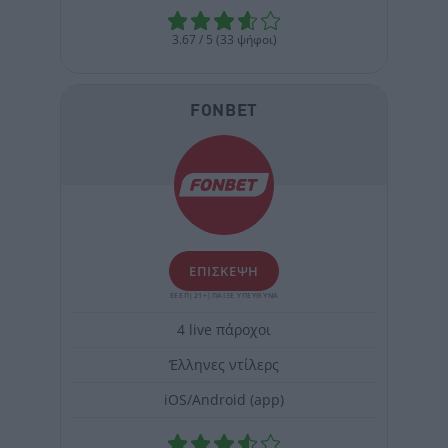
FONBET
ΕΠΊΣΚΕΨΗ
ΕΕΕΠ|21+|ΠΑΙΞΕ ΥΠΕΥΘΥΝΑ
4 live πάροχοι
Έλληνες ντίλερς
iOS/Android (app)