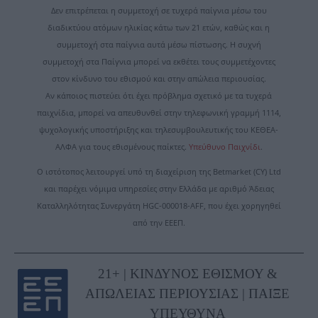
Δεν επιτρέπεται η συμμετοχή σε τυχερά παίγνια μέσω του
διαδικτύου ατόμων ηλικίας κάτω των 21 ετών, καθώς και η
συμμετοχή στα παίγνια αυτά μέσω πίστωσης. Η συχνή
συμμετοχή στα Παίγνια μπορεί να εκθέτει τους συμμετέχοντες
στον κίνδυνο του εθισμού και στην απώλεια περιουσίας.
Αν κάποιος πιστεύει ότι έχει πρόβλημα σχετικό με τα τυχερά
παιχνίδια, μπορεί να απευθυνθεί στην τηλεφωνική γραμμή 1114,
ψυχολογικής υποστήριξης και τηλεσυμβουλευτικής του ΚΕΘΕΑ-
ΑΛΦΑ για τους εθισμένους παίκτες.
Υπεύθυνο Παιχνίδι
.
Ο ιστότοπος λειτουργεί υπό τη διαχείριση της Betmarket (CY) Ltd
και παρέχει νόμιμα υπηρεσίες στην Ελλάδα με αριθμό Άδειας
Καταλληλότητας Συνεργάτη HGC-000018-AFF, που έχει χορηγηθεί
από την ΕΕΕΠ.
21+ | ΚΙΝΔΥΝΟΣ ΕΘΙΣΜΟΥ &
ΑΠΩΛΕΙΑΣ ΠΕΡΙΟΥΣΙΑΣ | ΠΑΙΞΕ
ΥΠΕΥΘΥΝΑ