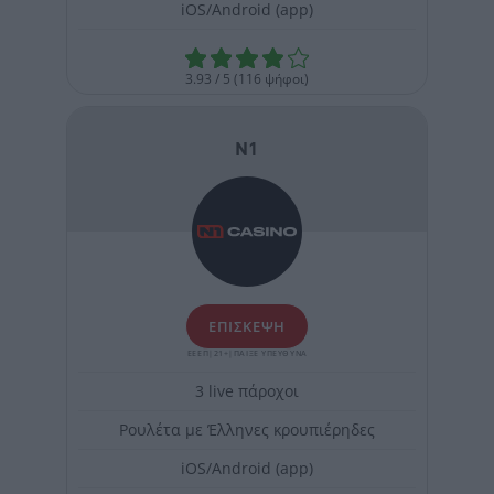
iOS/Android (app)
N1
ΕΠΊΣΚΕΨΗ
ΕΕΕΠ|21+|ΠΑΙΞΕ ΥΠΕΥΘΥΝΑ
3 live πάροχοι
Ρουλέτα με Έλληνες κρουπιέρηδες
iOS/Android (app)