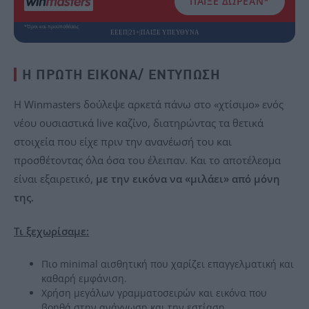
ΠΑΊΞΕ ΔΩΡΕΆΝ*
*Όροι και προϋποθέσεις
ΕΕΕΠ|21+|ΠΑΙΞΕ ΥΠΕΥΘΥΝΑ
Η ΠΡΏΤΗ ΕΙΚΌΝΑ/ ΕΝΤΎΠΩΣΗ
Η Winmasters δούλεψε αρκετά πάνω στο «χτίσιμο» ενός
νέου ουσιαστικά live καζίνο, διατηρώντας τα θετικά
στοιχεία που είχε πριν την ανανέωσή του και
προσθέτοντας όλα όσα του έλειπαν. Και το αποτέλεσμα
είναι εξαιρετικό,
με την εικόνα να «μιλάει» από μόνη
της.
Τι ξεχωρίσαμε:
Πιο minimal αισθητική που χαρίζει επαγγελματική και
καθαρή εμφάνιση.
Χρήση μεγάλων γραμματοσειρών και εικόνα που
βοηθά στην ανάγνωση και την εστίαση