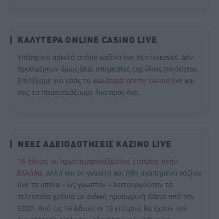
ΚΑΛΥΤΕΡΑ ONLINE CASINO LIVE
Υπάρχουν αρκετά online καζίνο live στο ίντερνετ. Δεν
προσφέρουν όμως όλα, υπηρεσίες της ίδιας ποιότητας.
Επιλέξαμε για εσάς τα
καλύτερα online casino live
και
σας τα παρουσιάζουμε ένα προς ένα.
ΝΕΕΣ ΑΔΕΙΟΔΟΤΗΣΕΙΣ ΚΑΖΙΝΟ LIVE
16 άδειες σε πρωτοεμφανιζόμενες εταιρίες στην
Ελλάδα
, αλλά και σε γνωστά και ήδη αγαπημένα καζίνο
live τα οποία – ως γνωστόν – λειτουργούσαν τα
τελευταία χρόνια με ειδική προσωρινή άδεια από την
ΕΕΕΠ. Από τις 16 άδειες οι 15 εταιρίες θα έχουν την