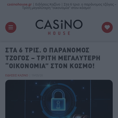
casinohouse.gr
|
Ειδήσεις Καζίνο
|
Στα 6 τρισ. ο παράνομος τζόγος –
×
Τρίτη μεγαλύτερη “οικονομία” στον κόσμο!
ΑΡΧΙΚΉ
ΣΤΑ 6 ΤΡΙΣ. Ο ΠΑΡΆΝΟΜΟΣ
ΤΖΟΝ
ΤΆΡΑΜΑΣ
ΤΖΌΓΟΣ – ΤΡΊΤΗ ΜΕΓΑΛΎΤΕΡΗ
“ΟΙΚΟΝΟΜΊΑ” ΣΤΟΝ ΚΌΣΜΟ!
ΠΡΟΣΦΟΡΈΣ*
ΚΑΖΊΝΟ
LIVE
ΕΙΔΉΣΕΙΣ ΚΑΖΊΝΟ
|
19/05/26
ΚΑΛΎΤΕΡΑ
ONLINE
ONLINE
ΠΌΚΕΡ
CASINO
CASINO
ΝΈΑ
ΕΛΛΆΔΑ
LIVE
LIVE