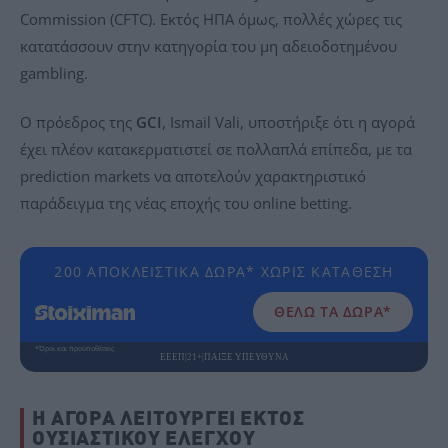
Commission (CFTC). Εκτός ΗΠΑ όμως, πολλές χώρες τις
κατατάσσουν στην κατηγορία του μη αδειοδοτημένου
gambling.
Ο πρόεδρος της
GCI
, Ismail Vali, υποστήριξε ότι η αγορά
έχει πλέον κατακερματιστεί σε πολλαπλά επίπεδα, με τα
prediction markets να αποτελούν χαρακτηριστικό
παράδειγμα της νέας εποχής του online betting.
200 ΑΠΟΚΛΕΙΣΤΙΚΆ ΔΏΡΑ* ΧΩΡΊΣ ΚΑΤΆΘΕΣΗ
ΘΈΛΩ ΤΑ ΔΏΡΑ*
*Όροι και προϋποθέσεις
ΕΕΕΠ|21+|ΠΑΙΞΕ ΥΠΕΥΘΥΝΑ
Η ΑΓΟΡΆ ΛΕΙΤΟΥΡΓΕΊ ΕΚΤΌΣ
ΟΥΣΙΑΣΤΙΚΟΎ ΕΛΈΓΧΟΥ