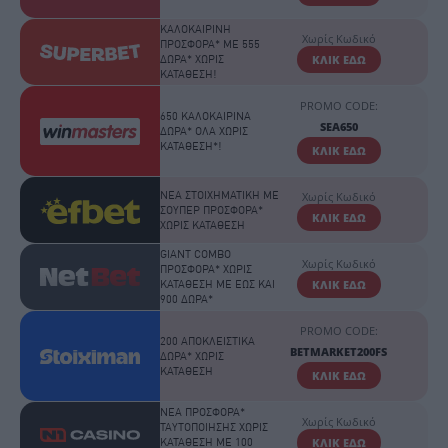
ΚΑΛΟΚΑΙΡΙΝΉ
Xωρίς Κωδικό
ΠΡΟΣΦΟΡΆ* ΜΕ 555
ΔΏΡΑ* ΧΩΡΊΣ
ΚΛΙΚ ΕΔΩ
ΚΑΤΆΘΕΣΗ!
PROMO CODE:
650 ΚΑΛΟΚΑΙΡΙΝΆ
SEA650
ΔΏΡΑ* ΌΛΑ ΧΩΡΊΣ
ΚΑΤΆΘΕΣΗ*!
ΚΛΙΚ ΕΔΩ
ΝΈΑ ΣΤΟΙΧΗΜΑΤΙΚΉ ΜΕ
Xωρίς Κωδικό
ΣΟΎΠΕΡ ΠΡΟΣΦΟΡΆ*
ΚΛΙΚ ΕΔΩ
ΧΩΡΊΣ ΚΑΤΆΘΕΣΗ
GIANT COMBO
Xωρίς Κωδικό
ΠΡΟΣΦΟΡΆ* ΧΩΡΊΣ
ΚΑΤΆΘΕΣΗ ΜΕ ΈΩΣ ΚΑΙ
ΚΛΙΚ ΕΔΩ
900 ΔΏΡΑ*
PROMO CODE:
200 ΑΠΟΚΛΕΙΣΤΙΚΆ
BETMARKET200FS
ΔΏΡΑ* ΧΩΡΊΣ
ΚΑΤΆΘΕΣΗ
ΚΛΙΚ ΕΔΩ
ΝΈΑ ΠΡΟΣΦΟΡΆ*
Xωρίς Κωδικό
ΤΑΥΤΟΠΟΊΗΣΗΣ ΧΩΡΊΣ
ΚΑΤΆΘΕΣΗ ΜΕ 100
ΚΛΙΚ ΕΔΩ