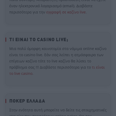
έναν ηλεκτρονικό λογαριασμό (email). Διαβάστε
περισσότερα για την
εγγραφή σε καζίνο live
.
ΤΙ ΕΙΝΑΙ ΤΟ CASINO LIVE;
Μια πολύ όμορφη καινοτομία στα νόμιμα online καζίνο
είναι το casino live. Εάν σας λείπει η ατμόσφαιρα των
επίγειων καζίνο τότε το live καζίνο θα λύσει το
πρόβλημα σας !!! Διαβάστε περισσότερα για το
τι είναι
το live casino
.
ΠΟΚΕΡ ΕΛΛΑΔΑ
Στην ενότητα αυτή μπορείτε να δείτε τις στοιχηματικές