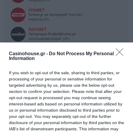
FONBET
Fonbet.gr με προσφορά* που δεν
παίζεται|21+
NOVIBET
Πρόγραμμα Επιβράβευσης με
εντυπωσιακά δώρα* |21+
WINMASTERS
Winmasters, ανέβασε το επίπεδο του
Casinohouse.gr -
Do Not Process My Personal
παιχνιδιού σου|21+
Information
BWIN
Bwin, το παιχνίδι στα καλύτερά
If you wish to opt-out of the sale, sharing to third parties, or
του|21+
processing of your personal or sensitive information for
targeted advertising by us, please use the below opt-out
SUPERBET
section to confirm your selection. Please note that after your
Superbet live Casino με 265 δώρα*
χωρίς κατάθεση|21+
opt-out request is processed you may continue seeing
interest-based ads based on personal information utilized by
REGENCY
us or personal information disclosed to third parties prior to
Regency Casino, η διασκέδαση
3.93
/
5
(116 ψήφοι)
ανεβαίνει επίπεδο|21+
your opt-out. You may separately opt-out of the further
disclosure of your personal information by third parties on the
N1
IAB’s list of downstream participants. This information may
N1 Casino, η διασκέδαση ανεβαίνει