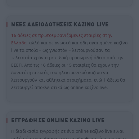
ΝΕΕΣ ΑΔΕΙΟΔΟΤΗΣΕΙΣ ΚΑΖΙΝΟ LIVE
16 άδειες σε πρωτοεμφανιζόμενες εταιρίες στην
Ελλάδα
, αλλά και σε γνωστά και ήδη αγαπημένα καζίνο
live τα οποία – ως γνωστόν – λειτουργούσαν τα
τελευταία χρόνια με ειδική προσωρινή άδεια από την
ΕΕΕΠ. Από τις 16 άδειες οι 15 εταιρίες θα έχουν την
δυνατότητα εκτός του ηλεκτρονικού καζίνο να
λειτουργούν και αθλητικά στοιχήματα, ενώ 1 άδεια θα
λειτουργεί αποκλειστικά ως online καζίνο live.
ΕΓΓΡΑΦΗ ΣΕ ONLINE ΚΑΖΙΝΟ LIVE
Η διαδικασία εγγραφής σε ένα online καζίνο live είναι
πολύ σύντομη. Απαραίτητη προϋπόθεση είναι να έχετε