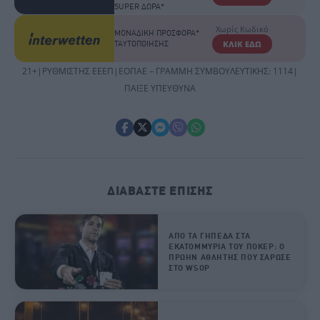
SUPER ΔΏΡΑ*
Xωρίς Κωδικό
ΜΟΝΑΔΙΚΉ ΠΡΟΣΦΟΡΆ*
ΤΑΥΤΟΠΟΊΗΣΗΣ
ΚΛΙΚ ΕΔΩ
21+|ΡΥΘΜΙΣΤΗΣ ΕΕΕΠ|ΕΟΠΑΕ – ΓΡΑΜΜΗ ΣΥΜΒΟΥΛΕΥΤΙΚΗΣ: 1114|
ΠΑΙΞΕ ΥΠΕΥΘΥΝΑ
Send
Send
Send
ΔΙΑΒΆΣΤΕ ΕΠΊΣΗΣ
ΑΠΌ ΤΑ ΓΉΠΕΔΑ ΣΤΑ
ΕΚΑΤΟΜΜΎΡΙΑ ΤΟΥ ΠΌΚΕΡ: Ο
ΠΡΏΗΝ ΑΘΛΗΤΉΣ ΠΟΥ ΣΆΡΩΣΕ
ΣΤΟ WSOP