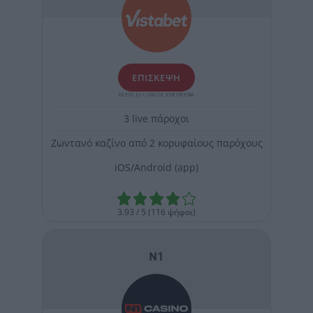
ΕΠΊΣΚΕΨΗ
ΕΕΕΠ|21+|ΠΑΙΞΕ ΥΠΕΥΘΥΝΑ
3 live πάροχοι
Ζωντανό καζίνο από 2 κορυφαίους παρόχους
iOS/Android (app)
N1