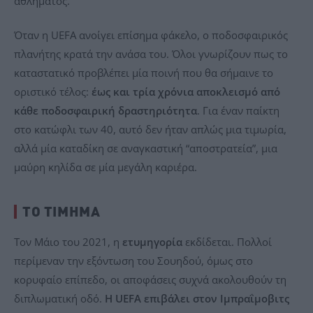
αθλήματος.
Όταν η UEFA ανοίγει επίσημα φάκελο, ο ποδοσφαιρικός
πλανήτης κρατά την ανάσα του. Όλοι γνωρίζουν πως το
καταστατικό προβλέπει μία ποινή που θα σήμαινε το
οριστικό τέλος:
έως και τρία χρόνια αποκλεισμό από
κάθε ποδοσφαιρική δραστηριότητα
. Για έναν παίκτη
στο κατώφλι των 40, αυτό δεν ήταν απλώς μια τιμωρία,
αλλά μία καταδίκη σε αναγκαστική “αποστρατεία”, μια
μαύρη κηλίδα σε μία μεγάλη καριέρα.
ΤΟ ΤΊΜΗΜΑ
Τον Μάιο του 2021, η
ετυμηγορία
εκδίδεται. Πολλοί
περίμεναν την εξόντωση του Σουηδού, όμως στο
κορυφαίο επίπεδο, οι αποφάσεις συχνά ακολουθούν τη
διπλωματική οδό.
Η UEFA επιβάλει στον Ιμπραΐμοβιτς