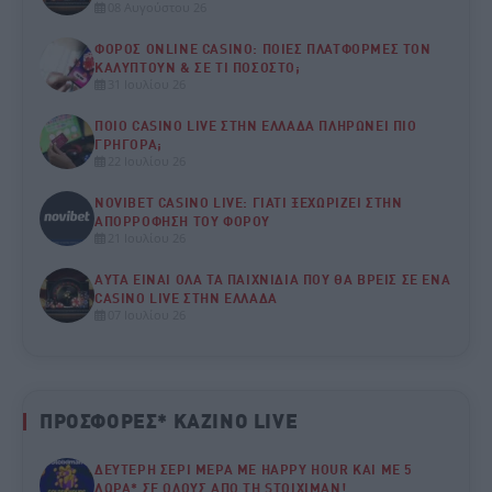
08 Αυγούστου 26
ΦΌΡΟΣ ONLINE CASINO: ΠΟΙΕΣ ΠΛΑΤΦΌΡΜΕΣ ΤΟΝ
ΚΑΛΎΠΤΟΥΝ & ΣΕ ΤΙ ΠΟΣΟΣΤΌ;
31 Ιουλίου 26
ΠΟΙΟ CASINO LIVE ΣΤΗΝ ΕΛΛΆΔΑ ΠΛΗΡΏΝΕΙ ΠΙΟ
ΓΡΉΓΟΡΑ;
22 Ιουλίου 26
NOVIBET CASINO LIVE: ΓΙΑΤΊ ΞΕΧΩΡΊΖΕΙ ΣΤΗΝ
ΑΠΟΡΡΌΦΗΣΗ ΤΟΥ ΦΌΡΟΥ
21 Ιουλίου 26
ΑΥΤΆ ΕΊΝΑΙ ΟΛΑ ΤΑ ΠΑΙΧΝΊΔΙΑ ΠΟΥ ΘΑ ΒΡΕΙΣ ΣΕ ΈΝΑ
CASINO LIVE ΣΤΗΝ ΕΛΛΆΔΑ
07 Ιουλίου 26
3.63
/
5
(19 ψήφοι)
ΠΡΟΣΦΟΡΈΣ* ΚΑΖΊΝΟ LIVE
ΔΕΎΤΕΡΗ ΣΕΡΊ ΜΈΡΑ ΜΕ HAPPY HOUR ΚΑΙ ΜΕ 5
ΔΏΡΑ* ΣΕ ΌΛΟΥΣ ΑΠΌ ΤΗ STOIXIMAN!