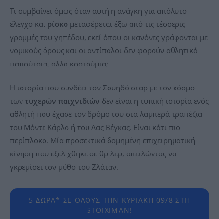
Τι συμβαίνει όμως όταν αυτή η ανάγκη για απόλυτο
έλεγχο και
ρίσκο
μεταφέρεται έξω από τις τέσσερις
γραμμές του γηπέδου, εκεί όπου οι κανόνες γράφονται με
νομικούς όρους και οι αντίπαλοι δεν φορούν αθλητικά
παπούτσια, αλλά κοστούμια;
Η ιστορία που συνδέει τον Σουηδό σταρ με τον κόσμο
των
τυχερών παιχνιδιών
δεν είναι η τυπική ιστορία ενός
αθλητή που έχασε τον δρόμο του στα λαμπερά τραπέζια
του Μόντε Κάρλο ή του Λας Βέγκας. Είναι κάτι πιο
περίπλοκο. Μία προσεκτικά δομημένη επιχειρηματική
κίνηση που εξελίχθηκε σε θρίλερ, απειλώντας να
γκρεμίσει τον μύθο του Ζλάταν.
5 ΔΏΡΑ* ΣΕ ΌΛΟΥΣ ΤΗΝ ΚΥΡΙΑΚΉ 09/8 ΣΤΗ
STOIXIMAN!