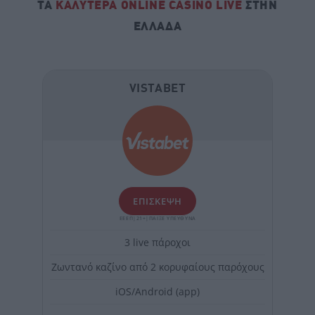
ΤΑ
ΚΑΛΎΤΕΡΑ ONLINE CASINO LIVE
ΣΤΗΝ
ΕΛΛΆΔΑ
VISTABET
ΕΠΊΣΚΕΨΗ
ΕΕΕΠ|21+|ΠΑΙΞΕ ΥΠΕΥΘΥΝΑ
3 live πάροχοι
Ζωντανό καζίνο από 2 κορυφαίους παρόχους
iOS/Android (app)