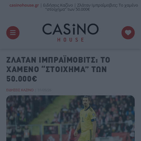
casinohouse.gr
|
Ειδήσεις Καζίνο
|
Ζλάταν Ιμπραΐμοβιτς: Το χαμένο
×
“στοίχημα” των 50.000€
ΑΡΧΙΚΉ
ΖΛΆΤΑΝ ΙΜΠΡΑΪ́ΜΟΒΙΤΣ: ΤΟ
ΤΖΟΝ
ΤΆΡΑΜΑΣ
ΧΑΜΈΝΟ “ΣΤΟΊΧΗΜΑ” ΤΩΝ
50.000€
ΠΡΟΣΦΟΡΈΣ*
ΚΑΖΊΝΟ
LIVE
ΕΙΔΉΣΕΙΣ ΚΑΖΊΝΟ
|
31/05/26
ΚΑΛΎΤΕΡΑ
ONLINE
ONLINE
ΠΌΚΕΡ
CASINO
CASINO
ΝΈΑ
ΕΛΛΆΔΑ
LIVE
LIVE