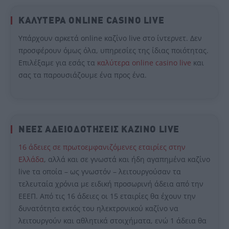
ΚΑΛΥΤΕΡΑ ONLINE CASINO LIVE
Υπάρχουν αρκετά online καζίνο live στο ίντερνετ. Δεν
προσφέρουν όμως όλα, υπηρεσίες της ίδιας ποιότητας.
Επιλέξαμε για εσάς τα
καλύτερα online casino live
και
σας τα παρουσιάζουμε ένα προς ένα.
ΝΕΕΣ ΑΔΕΙΟΔΟΤΗΣΕΙΣ ΚΑΖΙΝΟ LIVE
16 άδειες σε πρωτοεμφανιζόμενες εταιρίες στην
Ελλάδα
, αλλά και σε γνωστά και ήδη αγαπημένα καζίνο
live τα οποία – ως γνωστόν – λειτουργούσαν τα
τελευταία χρόνια με ειδική προσωρινή άδεια από την
ΕΕΕΠ. Από τις 16 άδειες οι 15 εταιρίες θα έχουν την
δυνατότητα εκτός του ηλεκτρονικού καζίνο να
λειτουργούν και αθλητικά στοιχήματα, ενώ 1 άδεια θα