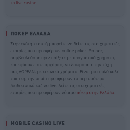
το live casino
.
ΠΟΚΕΡ ΕΛΛΑΔΑ
Στην ενότητα αυτή μπορείτε να δείτε τις στοιχηματικές
εταιρίες που προσφέρουν online poker. Θα σας
συμβουλεύαμε πριν παίξετε με πραγματικά χρήματα,
και εφόσον είστε αρχάριος, να δοκιμάσετε την τύχη
σας ΔΩΡΕΑΝ, με εικονικά χρήματα. Είναι μια πολύ καλή
τακτική, την οποία προσφέρουν τα περισσότερα
διαδικτυακά καζίνο live. Δείτε τις στοιχηματικές
εταιρίες που προσφέρουν νόμιμο
πόκερ στην Ελλάδα
.
MOBILE CASINO LIVE