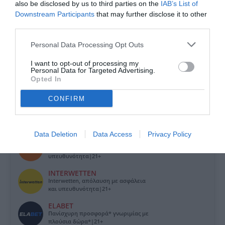
also be disclosed by us to third parties on the
IAB’s List of
SUPERBET
Downstream Participants
that may further disclose it to other
Superbet live Casino με 265 δώρα*
third parties.
χωρίς κατάθεση|21+
REGENCY
Personal Data Processing Opt Outs
Regency Casino, η διασκέδαση
ανεβαίνει επίπεδο|21+
I want to opt-out of processing my
Personal Data for Targeted Advertising.
3.93
/
5
(116 ψήφοι)
N1
Opted In
N1 Casino, η διασκέδαση ανεβαίνει
επίπεδο|21+
CONFIRM
EFBET
Καθημερινές Προσφορές* |21+
Data Deletion
Data Access
Privacy Policy
BETSSON
Διασκέδαση με ασφάλεια και
υπευθυνότητα|21+
INTERWETTEN
Interwetten, απόλαυση με ασφάλεια
και υπευθυνότητα|21+
ELABET
Πανίσχυρη προσφορά* γνωριμίας με
πλούσια δώρα*|21+