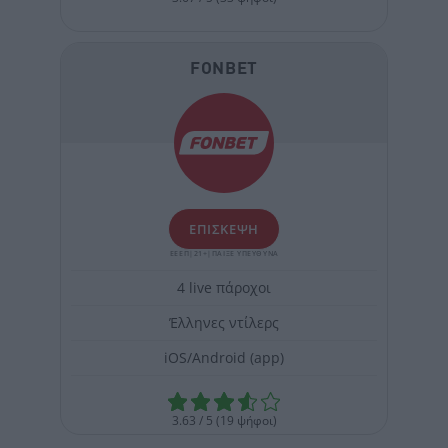
FONBET
ΕΠΊΣΚΕΨΗ
ΕΕΕΠ|21+|ΠΑΙΞΕ ΥΠΕΥΘΥΝΑ
4 live πάροχοι
Έλληνες ντίλερς
iOS/Android (app)