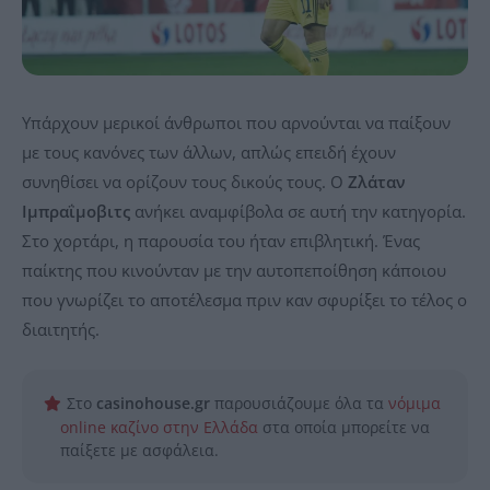
Υπάρχουν μερικοί άνθρωποι που αρνούνται να παίξουν
με τους κανόνες των άλλων, απλώς επειδή έχουν
συνηθίσει να ορίζουν τους δικούς τους. Ο
Ζλάταν
Ιμπραΐμοβιτς
ανήκει αναμφίβολα σε αυτή την κατηγορία.
Στο χορτάρι, η παρουσία του ήταν επιβλητική. Ένας
παίκτης που κινούνταν με την αυτοπεποίθηση κάποιου
που γνωρίζει το αποτέλεσμα πριν καν σφυρίξει το τέλος ο
διαιτητής.
Στο
casinohouse.gr
παρουσιάζουμε όλα τα
νόμιμα
online καζίνο στην Ελλάδα
στα οποία μπορείτε να
παίξετε με ασφάλεια.