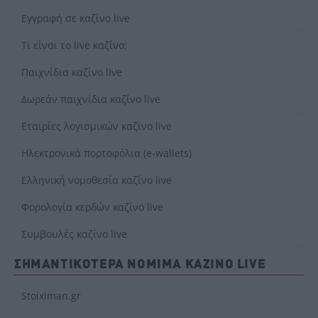
Εγγραφή σε καζίνο live
Τι είναι το live καζίνο;
Παιχνίδια καζίνο live
Δωρεάν παιχνίδια καζίνο live
Εταιρίες λογισμικών καζίνο live
Ηλεκτρονικά πορτοφόλια (e-wallets)
Ελληνική νομοθεσία καζίνο live
Φορολογία κερδών καζίνο live
4.40
/
Συμβουλές καζίνο live
ΣΗΜΑΝΤΙΚΌΤΕΡΑ ΝΌΜΙΜΑ ΚΑΖΊΝΟ LIVE
4.02
/
5
Stoiximan.gr
4.02
/
5