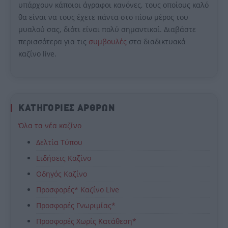
υπάρχουν κάποιοι άγραφοι κανόνες, τους οποίους καλό
θα είναι να τους έχετε πάντα στο πίσω μέρος του
μυαλού σας, διότι είναι πολύ σημαντικοί. Διαβάστε
περισσότερα για τις
συμβουλές
στα διαδικτυακά
καζίνο live.
ΚΑΤΗΓΟΡΙΕΣ ΑΡΘΡΩΝ
Όλα τα νέα καζίνο
Δελτία Τύπου
Ειδήσεις Καζίνο
Οδηγός Καζίνο
Προσφορές* Καζίνο Live
Προσφορές Γνωριμίας*
Προσφορές Χωρίς Κατάθεση*