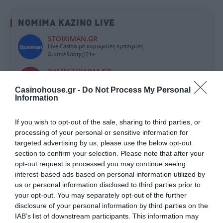
ΝΟΜΙΜΑ ΚΑΖΙΝΟ LIVE
STOIXIMAN.GR
Live Casino με κορυφαίες εμπειρίες
διασκέδασης|21+
PAMESTOIXIMA.GR
Αποστολή μας το απόλυτο
παιχνίδι|21+
Casinohouse.gr -
Do Not Process My Personal
Information
FONBET
Fonbet.gr με προσφορά* που δεν
παίζεται|21+
If you wish to opt-out of the sale, sharing to third parties, or
processing of your personal or sensitive information for
NOVIBET
targeted advertising by us, please use the below opt-out
Πρόγραμμα Επιβράβευσης με
εντυπωσιακά δώρα* |21+
section to confirm your selection. Please note that after your
opt-out request is processed you may continue seeing
WINMASTERS
interest-based ads based on personal information utilized by
Winmasters, ανέβασε το επίπεδο του
παιχνιδιού σου|21+
us or personal information disclosed to third parties prior to
your opt-out. You may separately opt-out of the further
BWIN
disclosure of your personal information by third parties on the
Bwin, το παιχνίδι στα καλύτερά
IAB’s list of downstream participants. This information may
του|21+