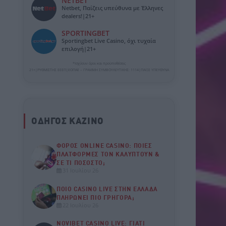
NETBET
Netbet, Παίζεις υπεύθυνα με Έλληνες
dealers!|21+
SPORTINGBET
Sportingbet Live Casino, όχι τυχαία
επιλογή|21+
*Ισχύουν όροι και προϋποθέσεις
21+|ΡΥΘΜΙΣΤΗΣ ΕΕΕΠ|ΕΟΠΑΕ – ΓΡΑΜΜΗ ΣΥΜΒΟΥΛΕΥΤΙΚΗΣ: 1114|ΠΑΙΞΕ ΥΠΕΥΘΥΝΑ
ΟΔΗΓΌΣ ΚΑΖΊΝΟ
ΦΌΡΟΣ ONLINE CASINO: ΠΟΙΕΣ
ΠΛΑΤΦΌΡΜΕΣ ΤΟΝ ΚΑΛΎΠΤΟΥΝ &
ΣΕ ΤΙ ΠΟΣΟΣΤΌ;
31 Ιουλίου 26
ΠΟΙΟ CASINO LIVE ΣΤΗΝ ΕΛΛΆΔΑ
ΠΛΗΡΏΝΕΙ ΠΙΟ ΓΡΉΓΟΡΑ;
22 Ιουλίου 26
NOVIBET CASINO LIVE: ΓΙΑΤΊ