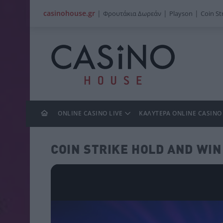
casinohouse.gr
|
|
|
Φρουτάκια Δωρεάν
Playson
Coin St
ONLINE CASINO LIVE
ΚΑΛΎΤΕΡΑ ONLINE CASINO 
COIN STRIKE HOLD AND WIN