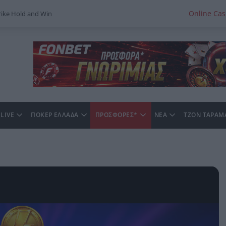
Online Cas
rike Hold and Win
LIVE
ΠΌΚΕΡ ΕΛΛΆΔΑ
ΠΡΟΣΦΟΡΈΣ*
ΝΈΑ
ΤΖΟΝ ΤΆΡΑΜ