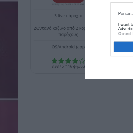
ΕΕΕΠ|21+|ΠΑΙΞΕ ΥΠΕΥΘΥΝΑ
ΕΕΕ
Persona
3 live πάροχοι
3
I want 
Ζωντανό καζίνο από 2 κορυφαίους
Ρουλέτα με
Advertis
Opted 
παρόχους
iOS
iOS/Android (app)