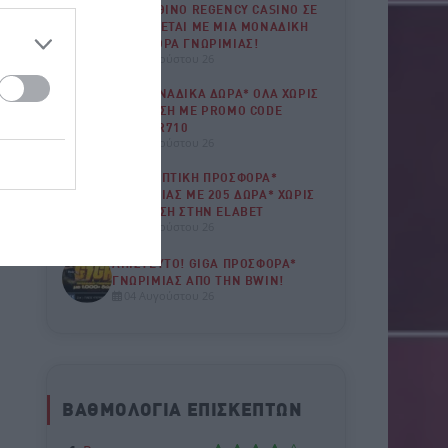
ΤΟ ΑΛΗΘΙΝΟ REGENCY CASINO ΣΕ
ΥΠΟΔΈΧΕΤΑΙ ΜΕ ΜΙΑ ΜΟΝΑΔΙΚΉ
ΠΡΟΣΦΟΡΆ ΓΝΩΡΙΜΊΑΣ!
06 Αυγούστου 26
710 ΜΟΝΑΔΙΚΆ ΔΏΡΑ* ΌΛΑ ΧΩΡΊΣ
ΚΑΤΆΘΕΣΗ ΜΕ PROMO CODE
SUMMER710
05 Αυγούστου 26
ΑΝΑΤΡΕΠΤΙΚΉ ΠΡΟΣΦΟΡΆ*
ΓΝΩΡΙΜΊΑΣ ΜΕ 205 ΔΏΡΑ* ΧΩΡΊΣ
ΚΑΤΆΘΕΣΗ ΣΤΗΝ ELABET
04 Αυγούστου 26
ΑΠΊΣΤΕΥΤΟ! GIGA ΠΡΟΣΦΟΡΆ*
ΓΝΩΡΙΜΊΑΣ ΑΠΌ ΤΗΝ BWIN!
04 Αυγούστου 26
ΒΑΘΜΟΛΟΓΙΑ ΕΠΙΣΚΕΠΤΩΝ