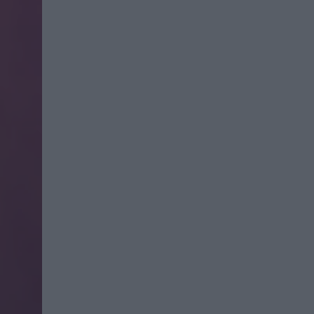
3.93
/
5
(116 ψήφοι)