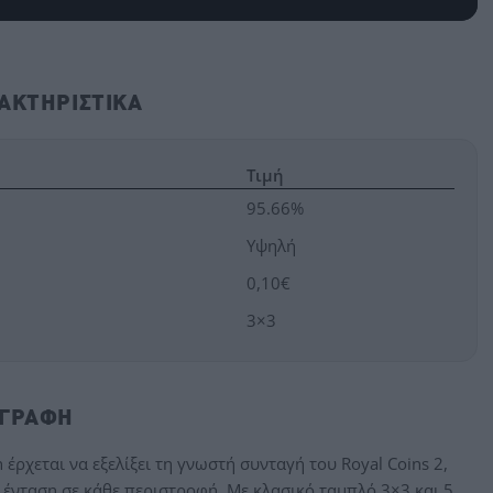
ΡΑΚΤΗΡΙΣΤΙΚΆ
Τιμή
95.66%
Υψηλή
0,10€
3×3
ΙΓΡΑΦΉ
 έρχεται να εξελίξει τη γνωστή συνταγή του Royal Coins 2,
 ένταση σε κάθε περιστροφή. Με κλασικό ταμπλό 3×3 και 5