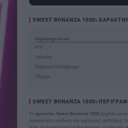
SWEET BONANZA 1000: ΧΑΡΑΚΤΗΡ
Χαρακτηριστικό
RTP
Volatility
Ελάχιστο Ποντάρισμα
Πλέγμα
SWEET BONANZA 1000: ΠΕΡΙΓΡΑ
Το
φρουτάκι Sweet Bonanza 1000
έρχεται να αν
δυνατότητες κέρδους και αμέτρητες εκπλήξεις! Τ
δίνει τη δυνατότητα να διεκδικήσεις κέρδη που 