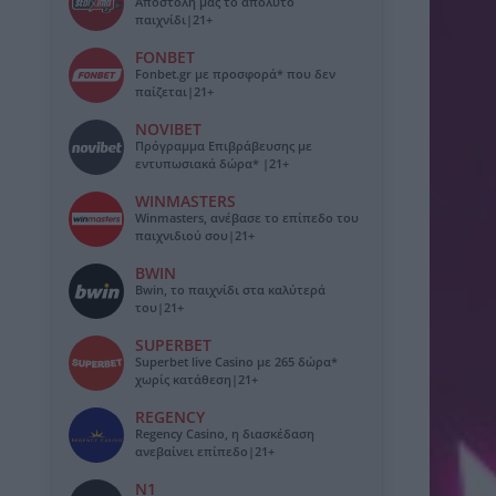
Αποστολή μας το απόλυτο
παιχνίδι|21+
FONBET
Fonbet.gr με προσφορά* που δεν
παίζεται|21+
NOVIBET
Πρόγραμμα Επιβράβευσης με
εντυπωσιακά δώρα* |21+
WINMASTERS
Winmasters, ανέβασε το επίπεδο του
παιχνιδιού σου|21+
BWIN
Bwin, το παιχνίδι στα καλύτερά
του|21+
SUPERBET
Superbet live Casino με 265 δώρα*
χωρίς κατάθεση|21+
REGENCY
Regency Casino, η διασκέδαση
ανεβαίνει επίπεδο|21+
N1