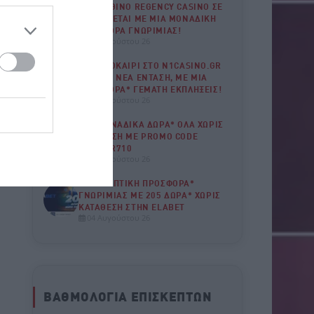
ΤΟ ΑΛΗΘΙΝΟ REGENCY CASINO ΣΕ
ΥΠΟΔΈΧΕΤΑΙ ΜΕ ΜΙΑ ΜΟΝΑΔΙΚΉ
ΠΡΟΣΦΟΡΆ ΓΝΩΡΙΜΊΑΣ!
08 Αυγούστου 26
ΤΟ ΚΑΛΟΚΑΊΡΙ ΣΤΟ N1CASINO.GR
ΑΠΟΚΤΆ ΝΈΑ ΈΝΤΑΣΗ, ΜΕ ΜΙΑ
ΠΡΟΣΦΟΡΆ* ΓΕΜΆΤΗ ΕΚΠΛΉΞΕΙΣ!
07 Αυγούστου 26
710 ΜΟΝΑΔΙΚΆ ΔΏΡΑ* ΌΛΑ ΧΩΡΊΣ
ΚΑΤΆΘΕΣΗ ΜΕ PROMO CODE
SUMMER710
05 Αυγούστου 26
ΑΝΑΤΡΕΠΤΙΚΉ ΠΡΟΣΦΟΡΆ*
ΓΝΩΡΙΜΊΑΣ ΜΕ 205 ΔΏΡΑ* ΧΩΡΊΣ
ΚΑΤΆΘΕΣΗ ΣΤΗΝ ELABET
04 Αυγούστου 26
ΒΑΘΜΟΛΟΓΙΑ ΕΠΙΣΚΕΠΤΩΝ