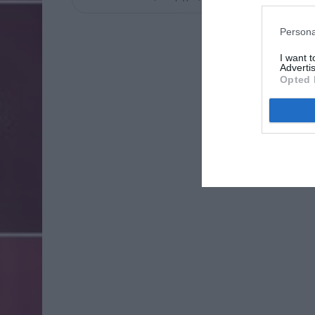
Persona
I want 
Advertis
Opted 