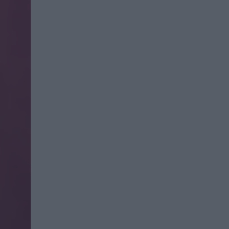
3.93
/
5
(116 ψήφοι)