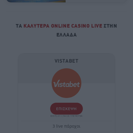
ΤΑ
ΚΑΛΎΤΕΡΑ ONLINE CASINO LIVE
ΣΤΗΝ
ΕΛΛΆΔΑ
VISTABET
ΕΠΊΣΚΕΨΗ
ΕΕΕΠ|21+|ΠΑΙΞΕ ΥΠΕΥΘΥΝΑ
3 live πάροχοι