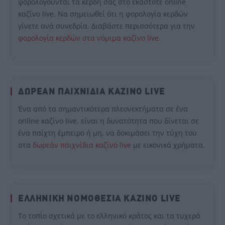
φορολογούνται τα κέρδη σας στο εκάστοτε online
καζίνο live. Να σημειωθεί ότι η φορολογία κερδών
γίνετε ανά συνεδρία. Διαβάστε περισσότερα για την
φορολογία κερδών στα νόμιμα καζίνο live
.
ΔΩΡΕΑΝ ΠΑΙΧΝΙΔΙΑ ΚΑΖΙΝΟ LIVE
Ένα από τα σημαντικότερα πλεονεκτήματα σε ένα
online καζίνο live, είναι η δυνατότητα που δίνεται σε
ένα παίχτη έμπειρο ή μη, να δοκιμάσει την τύχη του
στα
δωρεάν παιχνίδια καζίνο live
με εικονικά χρήματα.
ΕΛΛΗΝΙΚΗ ΝΟΜΟΘΕΣΙΑ ΚΑΖΙΝΟ LIVE
Το τοπίο σχετικά με το ελληνικό κράτος και τα τυχερά