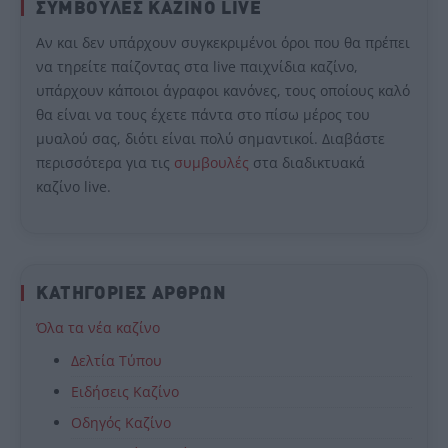
ΣΥΜΒΟΥΛΕΣ ΚΑΖΙΝΟ LIVE
Αν και δεν υπάρχουν συγκεκριμένοι όροι που θα πρέπει
να τηρείτε παίζοντας στα live παιχνίδια καζίνο,
υπάρχουν κάποιοι άγραφοι κανόνες, τους οποίους καλό
θα είναι να τους έχετε πάντα στο πίσω μέρος του
4.40
/
μυαλού σας, διότι είναι πολύ σημαντικοί. Διαβάστε
περισσότερα για τις
συμβουλές
στα διαδικτυακά
καζίνο live.
4.02
/
5
4.02
/
5
ΚΑΤΗΓΟΡΙΕΣ ΑΡΘΡΩΝ
4.01
/
5
Όλα τα νέα καζίνο
Δελτία Τύπου
4.00
/
5
Ειδήσεις Καζίνο
Οδηγός Καζίνο