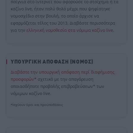
παίγνια στο ίντερνετ που αφορούσε το στοίχημα ή τα
καζίνο live, ήταν πολύ θολό μέχρι που ψηφίστηκε
νομοσχέδιο στην βουλή, το οποίο άρχισε να
εφαρμόζεται τέλος του 2013. Διαβάστε περισσότερα
για την
ελληνική νομοθεσία στα νόμιμα καζίνο live
.
ΥΠΟΥΡΓΙΚΗ ΑΠΟΦΑΣΗ (ΝΟΜΟΣ)
Διαβάστε την υπουργική απόφαση περί διαφήμισης
προσφορών
* σχετικά με την απαγόρευση
οποιασδήποτε προβολής επιβραβεύσεων* των
νόμιμων καζίνο live.
*Ισχύουν όροι και προϋποθέσεις