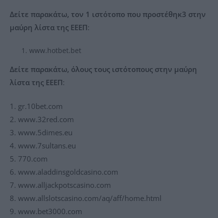
Δείτε παρακάτω, τον 1 ιστότοπο που προστέθηκ3 στην
μαύρη λίστα της ΕΕΕΠ
:
www.hotbet.bet
Δείτε παρακάτω, όλους τους ιστότοπους στην μαύρη
λίστα της ΕΕΕΠ
:
1. gr.10bet.com
2. www.32red.com
3. www.5dimes.eu
4. www.7sultans.eu
5. 770.com
6. www.aladdinsgoldcasino.com
7. www.alljackpotscasino.com
8. www.allslotscasino.com/aq/aff/home.html
9. www.bet3000.com