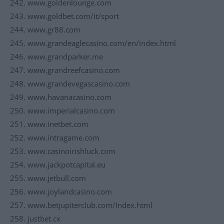
242. www.goldenlounge.com
243. www.goldbet.com/it/sport
244. www.gr88.com
245. www.grandeaglecasino.com/en/index.html
246. www.grandparker.me
247. www.grandreefcasino.com
248. www.grandevegascasino.com
249. www.havanacasino.com
250. www.imperialcasino.com
251. www.inetbet.com
252. www.intragame.com
253. www.casinoirishluck.com
254. www.jackpotcapital.eu
255. www.jetbull.com
256. www.joylandcasino.com
257. www.betjupiterclub.com/Index.html
258. justbet.cx