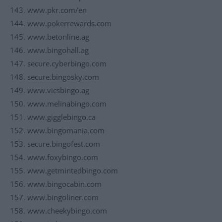
143. www.pkr.com/en
144. www.pokerrewards.com
145. www.betonline.ag
146. www.bingohall.ag
147. secure.cyberbingo.com
148. secure.bingosky.com
149. www.vicsbingo.ag
150. www.melinabingo.com
151. www.gigglebingo.ca
152. www.bingomania.com
153. secure.bingofest.com
154. www.foxybingo.com
155. www.getmintedbingo.com
156. www.bingocabin.com
157. www.bingoliner.com
158. www.cheekybingo.com