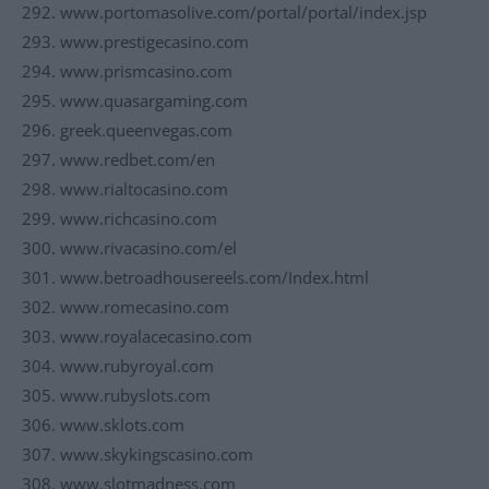
292. www.portomasolive.com/portal/portal/index.jsp
293. www.prestigecasino.com
294. www.prismcasino.com
295. www.quasargaming.com
296. greek.queenvegas.com
297. www.redbet.com/en
298. www.rialtocasino.com
299. www.richcasino.com
300. www.rivacasino.com/el
301. www.betroadhousereels.com/Index.html
302. www.romecasino.com
303. www.royalacecasino.com
304. www.rubyroyal.com
305. www.rubyslots.com
306. www.sklots.com
307. www.skykingscasino.com
308. www.slotmadness.com