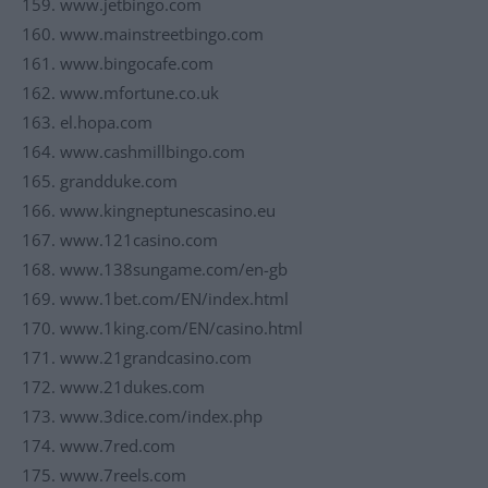
159. www.jetbingo.com
160. www.mainstreetbingo.com
161. www.bingocafe.com
162. www.mfortune.co.uk
163. el.hopa.com
164. www.cashmillbingo.com
165. grandduke.com
166. www.kingneptunescasino.eu
167. www.121casino.com
168. www.138sungame.com/en-gb
169. www.1bet.com/EN/index.html
170. www.1king.com/EN/casino.html
171. www.21grandcasino.com
172. www.21dukes.com
173. www.3dice.com/index.php
174. www.7red.com
175. www.7reels.com