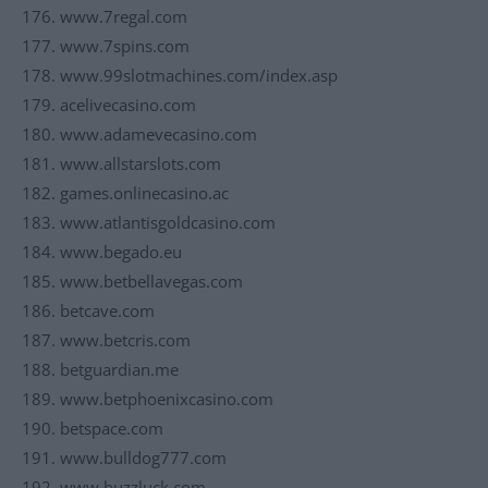
176. www.7regal.com
177. www.7spins.com
178. www.99slotmachines.com/index.asp
179. acelivecasino.com
180. www.adamevecasino.com
181. www.allstarslots.com
182. games.onlinecasino.ac
183. www.atlantisgoldcasino.com
184. www.begado.eu
185. www.betbellavegas.com
186. betcave.com
187. www.betcris.com
188. betguardian.me
189. www.betphoenixcasino.com
190. betspace.com
191. www.bulldog777.com
192. www.buzzluck.com