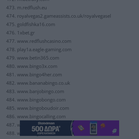
473. m.redflush.eu
474. royalvegas2.gameassists.co.uk/royalvegasel
475. goldfishka16.com
476. 1xbet.gr
477. www.redflushcasino.com
478. play1a.eagle-gaming.com
479. www.betin365.com
480. www.bingo3x.com
481. www.bingo4her.com
482. www.bananabingo.co.uk
483. www.banjobingo.com
484. www.bingobongo.com
485. www.bingoboudoir.com
486. www.bingocalling.com
487. www.bingocove.co.uk
488. www.bingofunland.com