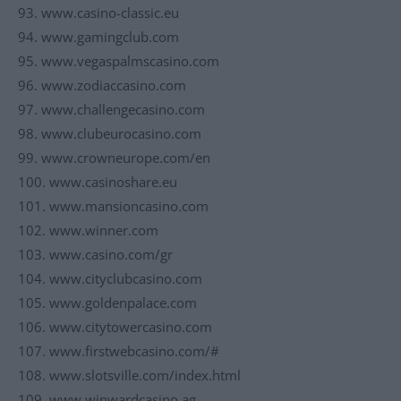
93. www.casino-classic.eu
94. www.gamingclub.com
95. www.vegaspalmscasino.com
96. www.zodiaccasino.com
97. www.challengecasino.com
98. www.clubeurocasino.com
99. www.crowneurope.com/en
100. www.casinoshare.eu
101. www.mansioncasino.com
102. www.winner.com
103. www.casino.com/gr
104. www.cityclubcasino.com
105. www.goldenpalace.com
106. www.citytowercasino.com
107. www.firstwebcasino.com/#
108. www.slotsville.com/index.html
109. www.winwardcasino.ag