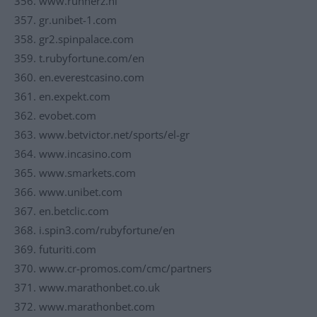
356. www.runnerz.nl
357. gr.unibet-1.com
358. gr2.spinpalace.com
359. t.rubyfortune.com/en
360. en.everestcasino.com
361. en.expekt.com
362. evobet.com
363. www.betvictor.net/sports/el-gr
364. www.incasino.com
365. www.smarkets.com
366. www.unibet.com
367. en.betclic.com
368. i.spin3.com/rubyfortune/en
369. futuriti.com
370. www.cr-promos.com/cmc/partners
371. www.marathonbet.co.uk
372. www.marathonbet.com