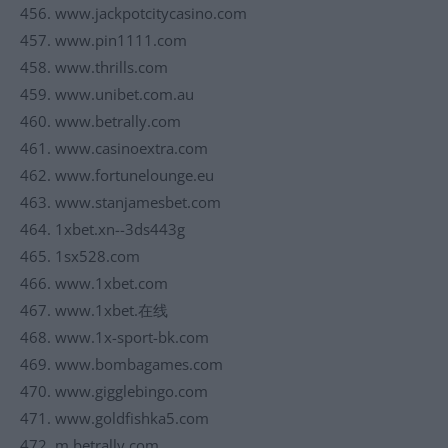
456. www.jackpotcitycasino.com
457. www.pin1111.com
458. www.thrills.com
459. www.unibet.com.au
460. www.betrally.com
461. www.casinoextra.com
462. www.fortunelounge.eu
463. www.stanjamesbet.com
464. 1xbet.xn--3ds443g
465. 1sx528.com
466. www.1xbet.com
467. www.1xbet.在线
468. www.1x-sport-bk.com
469. www.bombagames.com
470. www.gigglebingo.com
471. www.goldfishka5.com
472. m.betrally.com