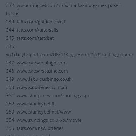
342. gr.sportingbet.com/stoixima-kazino-games-poker-
bonus
343. tatts.com/goldencasket
344. tatts.com/tattersalls
345. tatts.com/tattsbet
346.
web.boylesports.com/UK/1/BingoHome#action=bingohome
347. www.caesarsbingo.com
348. www.caesarscasino.com
349. www.fabulousbingo.co.uk
350. www.salotteries.com.au
351. www.stanjames.com/Landing.aspx
352. www.stanleybet.it
353. www.stanleybet.net/www
354. www.sunbingo.co.uk/tv/movie
355. tatts.com/nswlotteries