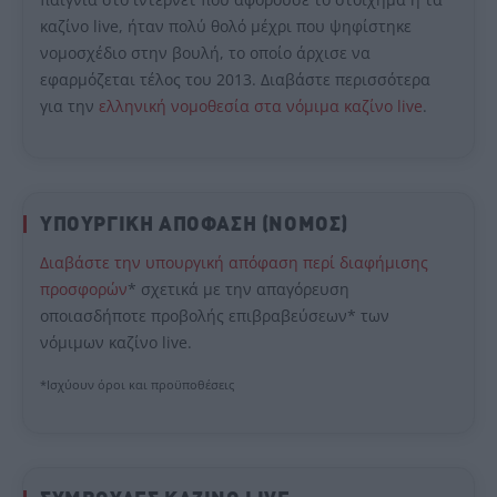
καζίνο live, ήταν πολύ θολό μέχρι που ψηφίστηκε
νομοσχέδιο στην βουλή, το οποίο άρχισε να
εφαρμόζεται τέλος του 2013. Διαβάστε περισσότερα
για την
ελληνική νομοθεσία στα νόμιμα καζίνο live
.
ΥΠΟΥΡΓΙΚΗ ΑΠΟΦΑΣΗ (ΝΟΜΟΣ)
Διαβάστε την υπουργική απόφαση περί διαφήμισης
προσφορών
* σχετικά με την απαγόρευση
οποιασδήποτε προβολής επιβραβεύσεων* των
νόμιμων καζίνο live.
*Ισχύουν όροι και προϋποθέσεις