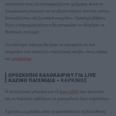
ικανότητά τους να προσαρμόζονται γρήγορα. Αυτά τα
γνωρίσματα μπορούν να τα αξιοποιήσουν στα live casino,
δοκιμάζοντας νέα ζωντανά παιχνίδια. Προσοχή βέβαια,
διότι η παρορμητικότητα θα μπορούσε να οδηγήσει σε
βιαστικές επιλογές.
Το καλύτερο πάντως θα ήταν να στραφείτε σε live
παιχνίδια που απαιτούν στρατηγική σκέψη, όπως πόκερ
και
μπλάκτζακ
.
ΩΡΟΣΚΌΠΙΟ ΚΑΛΟΚΑΙΡΙΟΎ ΓΙΑ LIVE
ΚΑΖΊΝΟ ΠΑΙΧΝΊΔΙΑ –
ΚΑΡΚΊΝΟΣ
Η αντίστροφη μέτρηση για το
Euro 2024
έχει ξεκινήσει
και οι Καρκίνοι οφείλουν να χαμογελούν λίγο παραπάνω.
Έχοντας ως μεγάλα ατού τη φαντασία και τη διαίσθηση,