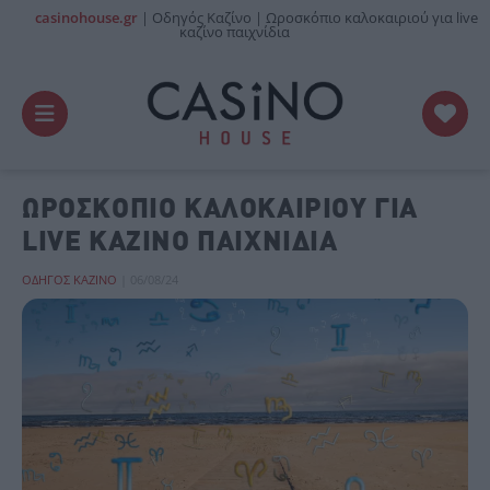
casinohouse.gr
|
Οδηγός Καζίνο
|
Ωροσκόπιο καλοκαιριού για live
×
καζίνο παιχνίδια
ΑΡΧΙΚΉ
ΩΡΟΣΚΌΠΙΟ ΚΑΛΟΚΑΙΡΙΟΎ ΓΙΑ
ΤΖΟΝ
ΤΆΡΑΜΑΣ
LIVE ΚΑΖΊΝΟ ΠΑΙΧΝΊΔΙΑ
ΠΡΟΣΦΟΡΈΣ*
ΟΔΗΓΌΣ ΚΑΖΊΝΟ
|
06/08/24
ΚΑΖΊΝΟ
LIVE
ΚΑΛΎΤΕΡΑ
ONLINE
ONLINE
ΠΌΚΕΡ
CASINO
CASINO
ΝΈΑ
ΕΛΛΆΔΑ
LIVE
LIVE