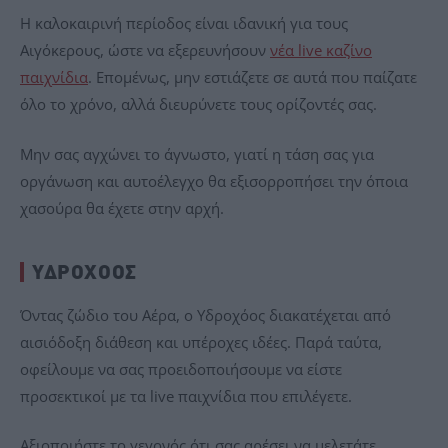
Η καλοκαιρινή περίοδος είναι ιδανική για τους
Αιγόκερους, ώστε να εξερευνήσουν
νέα live καζίνο
παιχνίδια
. Επομένως, μην εστιάζετε σε αυτά που παίζατε
όλο το χρόνο, αλλά διευρύνετε τους ορίζοντές σας.
Μην σας αγχώνει το άγνωστο, γιατί η τάση σας για
οργάνωση και αυτοέλεγχο θα εξισορροπήσει την όποια
χασούρα θα έχετε στην αρχή.
ΥΔΡΟΧΌΟΣ
Όντας ζώδιο του Αέρα, ο Υδροχόος διακατέχεται από
αισιόδοξη διάθεση και υπέροχες ιδέες. Παρά ταύτα,
οφείλουμε να σας προειδοποιήσουμε να είστε
προσεκτικοί με τα live παιχνίδια που επιλέγετε.
Αξιοποιήστε το γεγονός ότι σας αρέσει να μελετάτε