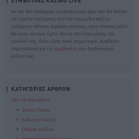
ΣΥΜΒΟΥΛΕΣ ΚΑΖΙΝΟ LIVE
Αν και δεν υπάρχουν συγκεκριμένοι όροι που θα πρέπει
να τηρείτε παίζοντας στα live παιχνίδια καζίνο,
υπάρχουν κάποιοι άγραφοι κανόνες, τους οποίους καλό
θα είναι να τους έχετε πάντα στο πίσω μέρος του
μυαλού σας, διότι είναι πολύ σημαντικοί. Διαβάστε
περισσότερα για τις
συμβουλές
στα διαδικτυακά
καζίνο live.
ΚΑΤΗΓΟΡΙΕΣ ΑΡΘΡΩΝ
Όλα τα νέα καζίνο
Δελτία Τύπου
Ειδήσεις Καζίνο
Οδηγός Καζίνο
Προσφορές* Καζίνο Live