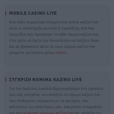
MOBILE CASINO LIVE
Ένα πολύ σημαντικό στοιχείο στα online καζίνο live
είναι η υποστήριξη κινητού ή ταμπλέτας στα live
παιχνίδια που προσφέρει το κάθε νόμιμο καζίνο live,
έτσι ώστε να έχετε την δυνατότητα να παίζετε όπου
και αν βρίσκεστε! Δείτε σε ποια νόμιμα καζίνο live
μπορείτε να παίξετε μέσω
mobile
.
ΣΥΓΚΡΙΣΗ ΝΟΜΙΜΑ ΚΑΖΙΝΟ LIVE
Για την δική σας ευκολία δημιουργήσαμε ένα εργαλείο
που σας επιτρέπει να επιλέξετε το νόμιμο καζίνο live
που επιθυμείτε, σύμφωνα με τα κριτήρια, που
καλύπτουν τις απαιτήσεις σας. Δοκιμάστε το εργαλείο
για την
σύγκριση νόμιμων καζίνο live
και επιλέξτε τις