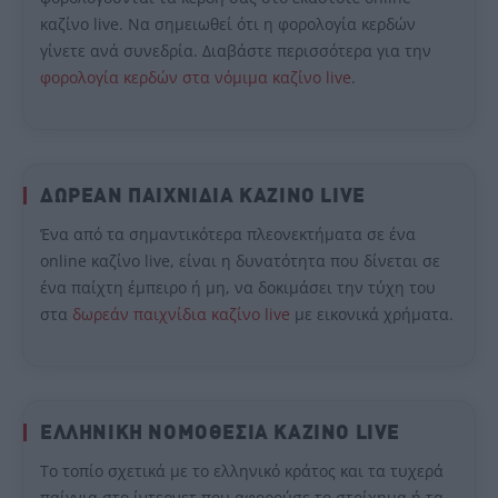
καζίνο live. Να σημειωθεί ότι η φορολογία κερδών
γίνετε ανά συνεδρία. Διαβάστε περισσότερα για την
φορολογία κερδών στα νόμιμα καζίνο live
.
ΔΩΡΕΑΝ ΠΑΙΧΝΙΔΙΑ ΚΑΖΙΝΟ LIVE
Ένα από τα σημαντικότερα πλεονεκτήματα σε ένα
online καζίνο live, είναι η δυνατότητα που δίνεται σε
ένα παίχτη έμπειρο ή μη, να δοκιμάσει την τύχη του
στα
δωρεάν παιχνίδια καζίνο live
με εικονικά χρήματα.
ΕΛΛΗΝΙΚΗ ΝΟΜΟΘΕΣΙΑ ΚΑΖΙΝΟ LIVE
Το τοπίο σχετικά με το ελληνικό κράτος και τα τυχερά
παίγνια στο ίντερνετ που αφορούσε το στοίχημα ή τα