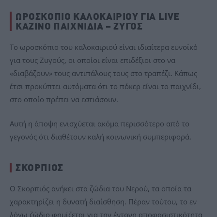
ΩΡΟΣΚΌΠΙΟ ΚΑΛΟΚΑΙΡΙΟΎ ΓΙΑ LIVE
ΚΑΖΊΝΟ ΠΑΙΧΝΊΔΙΑ – ΖΥΓΌΣ
Το ωροσκόπιο του καλοκαιριού είναι ιδιαίτερα ευνοϊκό
για τους Ζυγούς, οι οποίοι είναι επιδέξιοι στο να
«διαβάζουν» τους αντιπάλους τους στο τραπέζι. Κάπως
έτσι προκύπτει αυτόματα ότι το πόκερ είναι το παιχνίδι,
στο οποίο πρέπει να εστιάσουν.
Αυτή η άποψη ενισχύεται ακόμα περισσότερο από το
γεγονός ότι διαθέτουν καλή κοινωνική συμπεριφορά.
ΣΚΟΡΠΙΌΣ
Ο Σκορπιός ανήκει στα ζώδια του Νερού, τα οποία τα
χαρακτηρίζει η δυνατή διαίσθηση. Πέραν τούτου, το εν
λόγω ζώδιο φημίζεται για την έντονη αποφασιστικότητα