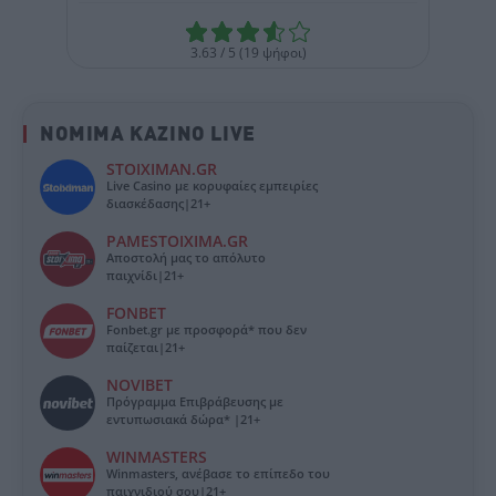
ΝΟΜΙΜΑ ΚΑΖΙΝΟ LIVE
STOIXIMAN.GR
Live Casino με κορυφαίες εμπειρίες
διασκέδασης|21+
PAMESTOIXIMA.GR
Αποστολή μας το απόλυτο
παιχνίδι|21+
FONBET
Fonbet.gr με προσφορά* που δεν
παίζεται|21+
NOVIBET
Πρόγραμμα Επιβράβευσης με
εντυπωσιακά δώρα* |21+
WINMASTERS
Winmasters, ανέβασε το επίπεδο του
παιχνιδιού σου|21+