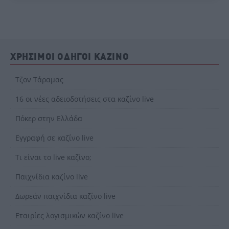
4.02
/
5
4.02
/
5
ΧΡΉΣΙΜΟΙ ΟΔΗΓΟΊ ΚΑΖΊΝΟ
Τζον Τάραμας
4.01
/
5
16 οι νέες αδειοδοτήσεις στα καζίνο live
4.00
/
5
Πόκερ στην Ελλάδα
Εγγραφή σε καζίνο live
Τι είναι το live καζίνο;
Παιχνίδια καζίνο live
Δωρεάν παιχνίδια καζίνο live
Εταιρίες λογισμικών καζίνο live