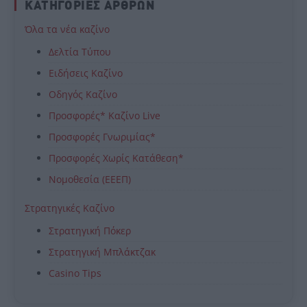
ΚΑΤΗΓΟΡΙΕΣ ΑΡΘΡΩΝ
Όλα τα νέα καζίνο
Δελτία Τύπου
Ειδήσεις Καζίνο
Οδηγός Καζίνο
Προσφορές* Καζίνο Live
Προσφορές Γνωριμίας*
Προσφορές Χωρίς Κατάθεση*
Νομοθεσία (ΕΕΕΠ)
Στρατηγικές Καζίνο
Στρατηγική Πόκερ
Στρατηγική Μπλάκτζακ
Casino Tips
4.40
/