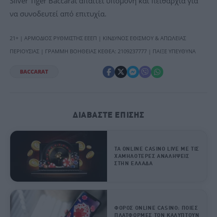
Silver Tiger Baccarat απαιτεί υπομονή και πειθαρχία για
να συνοδευτεί από επιτυχία.
21+ | ΑΡΜΟΔΙΟΣ ΡΥΘΜΙΣΤΗΣ ΕΕΕΠ | ΚΙΝΔΥΝΟΣ ΕΘΙΣΜΟΥ & ΑΠΩΛΕΙΑΣ
ΠΕΡΙΟΥΣΙΑΣ | ΓΡΑΜΜΗ ΒΟΗΘΕΙΑΣ ΚΕΘΕΑ: 2109237777 | ΠΑΙΞΕ ΥΠΕΥΘΥΝΑ
BACCARAT
Send
Send
Send
ΔΙΑΒΆΣΤΕ ΕΠΊΣΗΣ
ΤΑ ONLINE CASINO LIVE ΜΕ ΤΙΣ
ΧΑΜΗΛΌΤΕΡΕΣ ΑΝΑΛΉΨΕΙΣ
ΣΤΗΝ ΕΛΛΆΔΑ
ΦΌΡΟΣ ONLINE CASINO: ΠΟΙΕΣ
ΠΛΑΤΦΌΡΜΕΣ ΤΟΝ ΚΑΛΎΠΤΟΥΝ