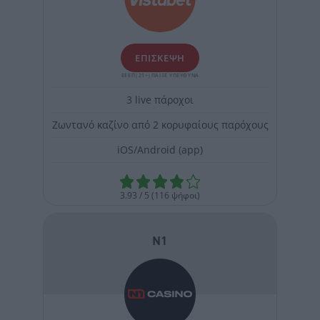
ΕΠΊΣΚΕΨΗ
ΕΕΕΠ|21+|ΠΑΙΞΕ ΥΠΕΥΘΥΝΑ
3 live πάροχοι
Ζωντανό καζίνο από 2 κορυφαίους παρόχους
iOS/Android (app)
N1