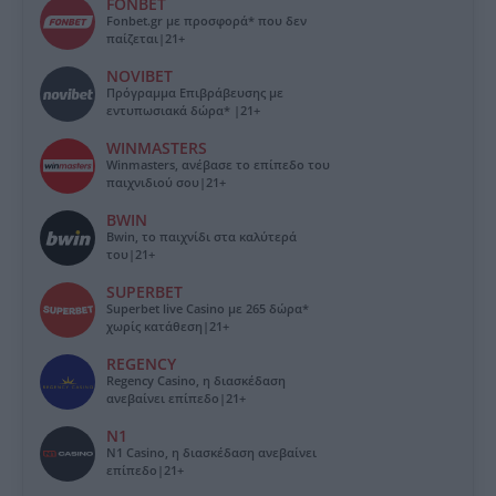
FONBET
Fonbet.gr με προσφορά* που δεν
παίζεται|21+
NOVIBET
Πρόγραμμα Επιβράβευσης με
εντυπωσιακά δώρα* |21+
3.93
/
5
(116 ψήφοι)
WINMASTERS
Winmasters, ανέβασε το επίπεδο του
παιχνιδιού σου|21+
BWIN
Bwin, το παιχνίδι στα καλύτερά
του|21+
SUPERBET
Superbet live Casino με 265 δώρα*
χωρίς κατάθεση|21+
REGENCY
Regency Casino, η διασκέδαση
ανεβαίνει επίπεδο|21+
N1
N1 Casino, η διασκέδαση ανεβαίνει
επίπεδο|21+