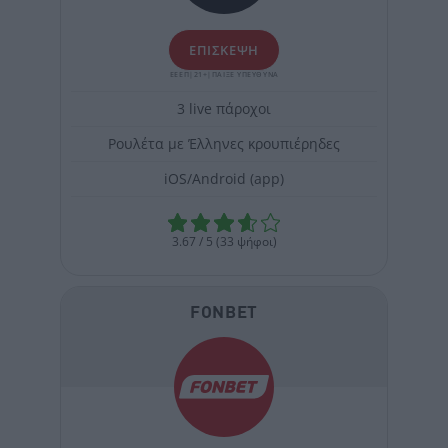
ΕΠΊΣΚΕΨΗ
ΕΕΕΠ|21+|ΠΑΙΞΕ ΥΠΕΥΘΥΝΑ
3 live πάροχοι
Ρουλέτα με Έλληνες κρουπιέρηδες
iOS/Android (app)
FONBET