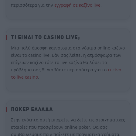
περισσότερα για την
εγγραφή σε καζίνο live
.
ΤΙ ΕΙΝΑΙ ΤΟ CASINO LIVE;
Μια πολύ όμορφη καινοτομία στα νόμιμα online καζίνο
είναι το casino live. Εάν σας λείπει η ατμόσφαιρα των
επίγειων καζίνο τότε το live καζίνο θα λύσει το
πρόβλημα σας !!! Διαβάστε περισσότερα για το
τι είναι
το live casino
.
ΠΟΚΕΡ ΕΛΛΑΔΑ
Στην ενότητα αυτή μπορείτε να δείτε τις στοιχηματικές
εταιρίες που προσφέρουν online poker. Θα σας
συμβουλεύαμε πριν παίξετε με πραγματικά χρήματα,