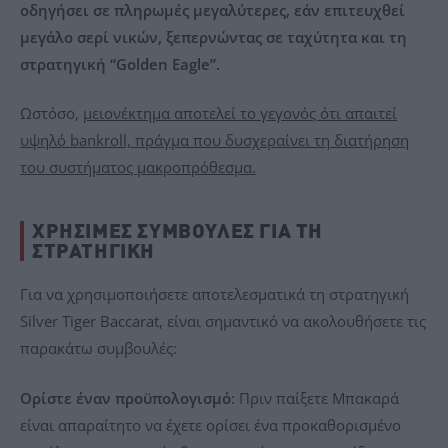
οδηγήσει σε πληρωμές μεγαλύτερες, εάν επιτευχθεί
μεγάλο σερί νικών, ξεπερνώντας σε ταχύτητα και τη
στρατηγική “Golden Eagle”.
Ωστόσο,
μειονέκτημα αποτελεί το γεγονός ότι απαιτεί
υψηλό bankroll, πράγμα που δυσχεραίνει τη διατήρηση
του συστήματος μακροπρόθεσμα.
ΧΡΉΣΙΜΕΣ ΣΥΜΒΟΥΛΈΣ ΓΙΑ ΤΗ
ΣΤΡΑΤΗΓΙΚΉ
Για να χρησιμοποιήσετε αποτελεσματικά τη στρατηγική
Silver Tiger Baccarat, είναι σημαντικό να ακολουθήσετε τις
παρακάτω συμβουλές:
Ορίστε έναν προϋπολογισμό
: Πριν παίξετε Μπακαρά
είναι απαραίτητο να έχετε ορίσει ένα προκαθορισμένο