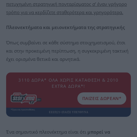
πετυχημένη στρατηγική πονταρίσματος σ’ έναν γρήγορο
τρόπο για να κερδίζετε σταθερότερα και γρηγορότερα.
Πλεονεκτήματα και μειονεκτήματα της στρατηγικής
Όπως συμβαίνει σε κάθε σύστημα στοιχηματισμού, έτσι
και στην προκειμένη περίπτωση, η συγκεκριμένη τακτική
έχει ορισμένα θετικά και αρνητικά.
3110 ΔΏΡΑ* ΟΛΑ ΧΩΡΊΣ ΚΑΤΆΘΕΣΗ & 2010
EXTRA ΔΏΡΑ*!
ΠΑΊΖΕΙΣ ΔΩΡΕΆΝ*
*Όροι και προϋποθέσεις
ΕΕΕΠ|21+|ΠΑΙΞΕ ΥΠΕΥΘΥΝΑ
Ένα σημαντικό πλεονέκτημα είναι ότι
μπορεί να