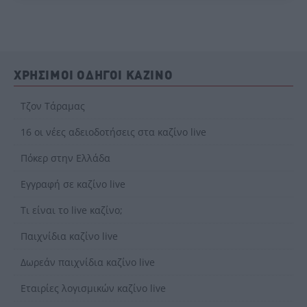
ΧΡΉΣΙΜΟΙ ΟΔΗΓΟΊ ΚΑΖΊΝΟ
Τζον Τάραμας
16 οι νέες αδειοδοτήσεις στα καζίνο live
Πόκερ στην Ελλάδα
Εγγραφή σε καζίνο live
Τι είναι το live καζίνο;
Παιχνίδια καζίνο live
Δωρεάν παιχνίδια καζίνο live
Εταιρίες λογισμικών καζίνο live