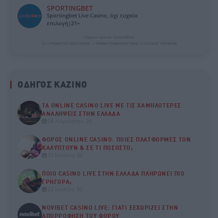
SPORTINGBET
Sportingbet Live Casino, όχι τυχαία
3.63
/
5
(19 ψήφοι)
επιλογή|21+
*Ισχύουν όροι και προϋποθέσεις
21+|ΡΥΘΜΙΣΤΗΣ ΕΕΕΠ|ΕΟΠΑΕ – ΓΡΑΜΜΗ ΣΥΜΒΟΥΛΕΥΤΙΚΗΣ: 1114|ΠΑΙΞΕ ΥΠΕΥΘΥΝΑ
ΟΔΗΓΌΣ ΚΑΖΊΝΟ
ΤΑ ONLINE CASINO LIVE ΜΕ ΤΙΣ ΧΑΜΗΛΌΤΕΡΕΣ
ΑΝΑΛΉΨΕΙΣ ΣΤΗΝ ΕΛΛΆΔΑ
08 Αυγούστου 26
ΦΌΡΟΣ ONLINE CASINO: ΠΟΙΕΣ ΠΛΑΤΦΌΡΜΕΣ ΤΟΝ
ΚΑΛΎΠΤΟΥΝ & ΣΕ ΤΙ ΠΟΣΟΣΤΌ;
31 Ιουλίου 26
ΠΟΙΟ CASINO LIVE ΣΤΗΝ ΕΛΛΆΔΑ ΠΛΗΡΏΝΕΙ ΠΙΟ
ΓΡΉΓΟΡΑ;
22 Ιουλίου 26
NOVIBET CASINO LIVE: ΓΙΑΤΊ ΞΕΧΩΡΊΖΕΙ ΣΤΗΝ
ΑΠΟΡΡΌΦΗΣΗ ΤΟΥ ΦΌΡΟΥ