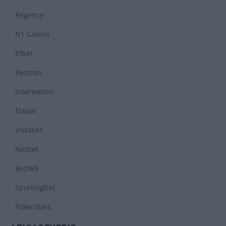
Regency
N1 Casino
Efbet
Betsson
Interwetten
Elabet
Vistabet
Netbet
Bet365
Sportingbet
PokerStars