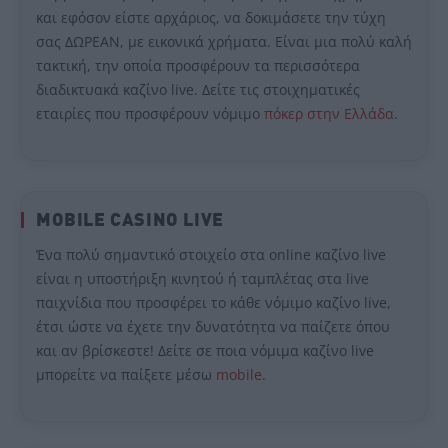
και εφόσον είστε αρχάριος, να δοκιμάσετε την τύχη
σας ΔΩΡΕΑΝ, με εικονικά χρήματα. Είναι μια πολύ καλή
τακτική, την οποία προσφέρουν τα περισσότερα
διαδικτυακά καζίνο live. Δείτε τις στοιχηματικές
εταιρίες που προσφέρουν νόμιμο
πόκερ στην Ελλάδα
.
MOBILE CASINO LIVE
Ένα πολύ σημαντικό στοιχείο στα online καζίνο live
είναι η υποστήριξη κινητού ή ταμπλέτας στα live
παιχνίδια που προσφέρει το κάθε νόμιμο καζίνο live,
έτσι ώστε να έχετε την δυνατότητα να παίζετε όπου
και αν βρίσκεστε! Δείτε σε ποια νόμιμα καζίνο live
μπορείτε να παίξετε μέσω
mobile
.