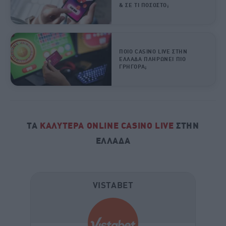
& ΣΕ ΤΙ ΠΟΣΟΣΤΌ;
ΠΟΙΟ CASINO LIVE ΣΤΗΝ
ΕΛΛΆΔΑ ΠΛΗΡΏΝΕΙ ΠΙΟ
ΓΡΉΓΟΡΑ;
ΤΑ
ΚΑΛΎΤΕΡΑ ONLINE CASINO LIVE
ΣΤΗΝ
ΕΛΛΆΔΑ
VISTABET