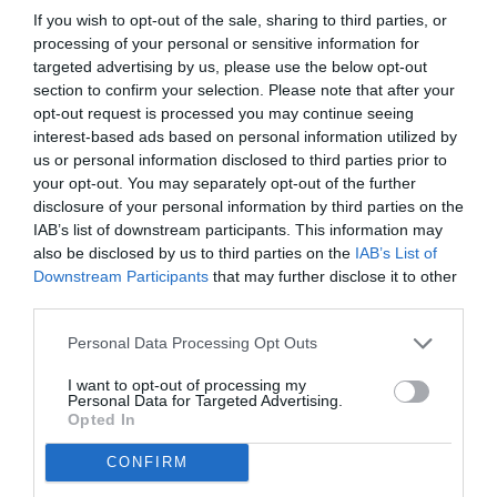
ΜΙΑ ΜΟΝΑΔΙΚΉ ΠΡΟΣΦΟΡΆ ΓΝΩΡΙΜΊΑΣ!
08 Αυγούστου 26
If you wish to opt-out of the sale, sharing to third parties, or
processing of your personal or sensitive information for
HAPPY HOUR ΜΕ 5 ΔΏΡΑ* ΣΕ ΌΛΟΥΣ ΤΟ ΣΆΒΒΑΤΟ
targeted advertising by us, please use the below opt-out
ΑΠΌ ΤΗ STOIXIMAN!
section to confirm your selection. Please note that after your
07 Αυγούστου 26
opt-out request is processed you may continue seeing
interest-based ads based on personal information utilized by
us or personal information disclosed to third parties prior to
your opt-out. You may separately opt-out of the further
ΒΑΘΜΟΛΟΓΙΑ ΕΠΙΣΚΕΠΤΩΝ
disclosure of your personal information by third parties on the
IAB’s list of downstream participants. This information may
1
Regency
also be disclosed by us to third parties on the
IAB’s List of
Downstream Participants
that may further disclose it to other
2
Pamestoixima.gr
third parties.
3
bwin
Personal Data Processing Opt Outs
4
Interwetten
I want to opt-out of processing my
Personal Data for Targeted Advertising.
Opted In
5
Stoiximan.gr
CONFIRM