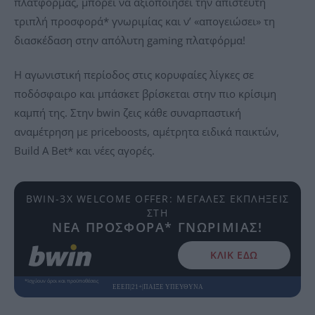
πλατφόρμας, μπορεί να αξιοποιήσει την απίστευτη
τριπλή προσφορά* γνωριμίας και ν’ «απογειώσει» τη
διασκέδαση στην απόλυτη gaming πλατφόρμα!
Η αγωνιστική περίοδος στις κορυφαίες λίγκες σε
ποδόσφαιρο και μπάσκετ βρίσκεται στην πιο κρίσιμη
καμπή της. Στην bwin ζεις κάθε συναρπαστική
αναμέτρηση με priceboosts, αμέτρητα ειδικά παικτών,
Build A Bet* και νέες αγορές.
BWIN-3X WELCOME OFFER: ΜΕΓΆΛΕΣ ΕΚΠΛΉΞΕΙΣ
ΣΤΗ
ΝΈΑ ΠΡΟΣΦΟΡΆ* ΓΝΩΡΙΜΊΑΣ!
ΚΛΙΚ ΕΔΏ
*Ισχύουν όροι και προϋποθέσεις
ΕΕΕΠ|21+|ΠΑΙΞΕ ΥΠΕΥΘΥΝΑ