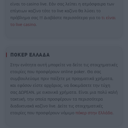
είναι το casino live. Εάν σας λείπει η ατμόσφαιρα των
επίγειων καζίνο τότε το live καζίνο θα λύσει το
πρόβλημα σας !!! Διαβάστε περισσότερα για το
τι είναι
το live casino
.
ΠΟΚΕΡ ΕΛΛΑΔΑ
Στην ενότητα αυτή μπορείτε να δείτε τις στοιχηματικές
εταιρίες που προσφέρουν online poker. Θα σας
συμβουλεύαμε πριν παίξετε με πραγματικά χρήματα,
και εφόσον είστε αρχάριος, να δοκιμάσετε την τύχη
σας ΔΩΡΕΑΝ, με εικονικά χρήματα. Είναι μια πολύ καλή
τακτική, την οποία προσφέρουν τα περισσότερα
διαδικτυακά καζίνο live. Δείτε τις στοιχηματικές
εταιρίες που προσφέρουν νόμιμο
πόκερ στην Ελλάδα
.