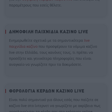
παραμέτρους που εσείς θέλετε.
ΔΗΜΟΦΙΛΗ ΠΑΙΧΝΙΔΙΑ ΚΑΖΙΝΟ LIVE
Ενημερωθείτε σχετικά με τα σημαντικότερα
live
παιχνίδια καζίνο
που προσφέρουν τα νόμιμα καζίνο
live στην Ελλάδα, τους κανόνες τους, τι πρέπει να
προσέξετε και γενικότερα πληροφορίες που είναι
αναγκαίο να γνωρίζετε πριν τα δοκιμάσετε.
ΦΟΡΟΛΟΓΙΑ ΚΕΡΔΩΝ ΚΑΖΙΝΟ LIVE
Είναι πολύ σημαντικό για όλους εσάς που παίζετε σε
καζίνο live στο ίντερνετ να γνωρίζετε με ακρίβεια πως
φορολογούνται τα κέρδη σας στο εκάστοτε online