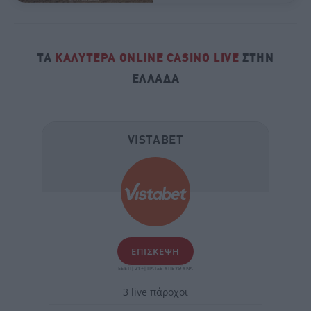
ΤΑ
ΚΑΛΎΤΕΡΑ ONLINE CASINO LIVE
ΣΤΗΝ
ΕΛΛΆΔΑ
VISTABET
ΕΠΊΣΚΕΨΗ
ΕΕΕΠ|21+|ΠΑΙΞΕ ΥΠΕΥΘΥΝΑ
3 live πάροχοι