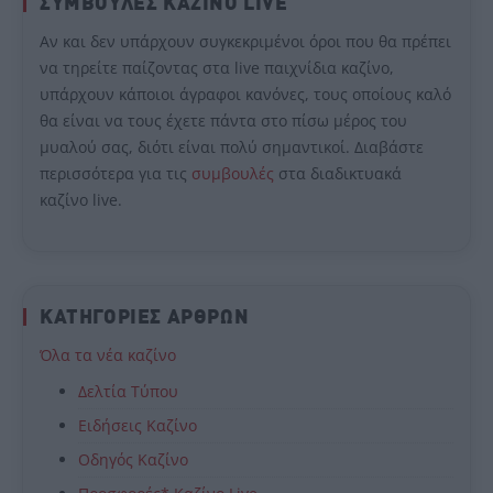
ΣΥΜΒΟΥΛΕΣ ΚΑΖΙΝΟ LIVE
Αν και δεν υπάρχουν συγκεκριμένοι όροι που θα πρέπει
να τηρείτε παίζοντας στα live παιχνίδια καζίνο,
υπάρχουν κάποιοι άγραφοι κανόνες, τους οποίους καλό
θα είναι να τους έχετε πάντα στο πίσω μέρος του
μυαλού σας, διότι είναι πολύ σημαντικοί. Διαβάστε
περισσότερα για τις
συμβουλές
στα διαδικτυακά
καζίνο live.
ΚΑΤΗΓΟΡΙΕΣ ΑΡΘΡΩΝ
Όλα τα νέα καζίνο
Δελτία Τύπου
Ειδήσεις Καζίνο
Οδηγός Καζίνο