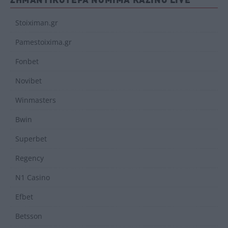
Stoiximan.gr
Pamestoixima.gr
Fonbet
Novibet
Winmasters
Bwin
Superbet
Regency
N1 Casino
Efbet
Betsson