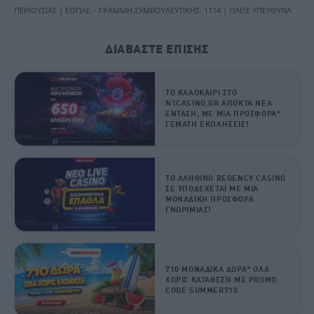
ΠΕΡΙΟΥΣΙΑΣ | ΕΟΠΑΕ – ΓΡΑΜΜΗ ΣΥΜΒΟΥΛΕΥΤΙΚΗΣ: 1114 | ΠΑΙΞΕ ΥΠΕΥΘΥΝΑ
ΔΙΑΒΆΣΤΕ ΕΠΊΣΗΣ
ΤΟ ΚΑΛΟΚΑΊΡΙ ΣΤΟ
N1CASINO.GR ΑΠΟΚΤΆ ΝΈΑ
ΈΝΤΑΣΗ, ΜΕ ΜΙΑ ΠΡΟΣΦΟΡΆ*
ΓΕΜΆΤΗ ΕΚΠΛΉΞΕΙΣ!
ΤΟ ΑΛΗΘΙΝΟ REGENCY CASINO
ΣΕ ΥΠΟΔΈΧΕΤΑΙ ΜΕ ΜΙΑ
ΜΟΝΑΔΙΚΉ ΠΡΟΣΦΟΡΆ
ΓΝΩΡΙΜΊΑΣ!
710 ΜΟΝΑΔΙΚΆ ΔΏΡΑ* ΌΛΑ
ΧΩΡΊΣ ΚΑΤΆΘΕΣΗ ΜΕ PROMO
CODE SUMMER710