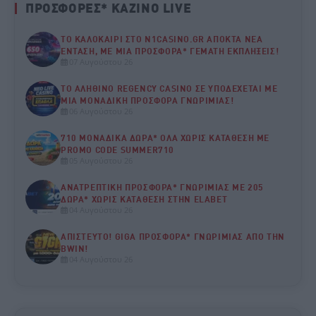
ΠΡΟΣΦΟΡΈΣ* ΚΑΖΊΝΟ LIVE
ΤΟ ΚΑΛΟΚΑΊΡΙ ΣΤΟ N1CASINO.GR ΑΠΟΚΤΆ ΝΈΑ
ΈΝΤΑΣΗ, ΜΕ ΜΙΑ ΠΡΟΣΦΟΡΆ* ΓΕΜΆΤΗ ΕΚΠΛΉΞΕΙΣ!
07 Αυγούστου 26
ΤΟ ΑΛΗΘΙΝΟ REGENCY CASINO ΣΕ ΥΠΟΔΈΧΕΤΑΙ ΜΕ
ΜΙΑ ΜΟΝΑΔΙΚΉ ΠΡΟΣΦΟΡΆ ΓΝΩΡΙΜΊΑΣ!
06 Αυγούστου 26
710 ΜΟΝΑΔΙΚΆ ΔΏΡΑ* ΌΛΑ ΧΩΡΊΣ ΚΑΤΆΘΕΣΗ ΜΕ
PROMO CODE SUMMER710
05 Αυγούστου 26
ΑΝΑΤΡΕΠΤΙΚΉ ΠΡΟΣΦΟΡΆ* ΓΝΩΡΙΜΊΑΣ ΜΕ 205
ΔΏΡΑ* ΧΩΡΊΣ ΚΑΤΆΘΕΣΗ ΣΤΗΝ ELABET
04 Αυγούστου 26
ΑΠΊΣΤΕΥΤΟ! GIGA ΠΡΟΣΦΟΡΆ* ΓΝΩΡΙΜΊΑΣ ΑΠΌ ΤΗΝ
BWIN!
04 Αυγούστου 26