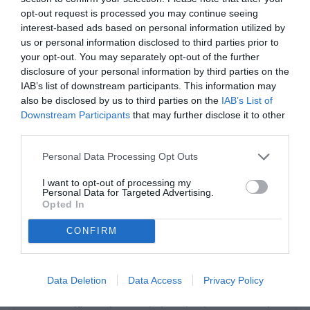
Ελλάδα.
opt-out request is processed you may continue seeing
interest-based ads based on personal information utilized by
us or personal information disclosed to third parties prior to
your opt-out. You may separately opt-out of the further
disclosure of your personal information by third parties on the
ΚΑΛΥΤΕΡΑ ONLINE CASINO LIVE
IAB’s list of downstream participants. This information may
also be disclosed by us to third parties on the
IAB’s List of
Υπάρχουν αρκετά online καζίνο live στο ίντερνετ. Δεν
Downstream Participants
that may further disclose it to other
προσφέρουν όμως όλα, υπηρεσίες της ίδιας ποιότητας.
third parties.
Επιλέξαμε για εσάς τα
καλύτερα online casino live
και
σας τα παρουσιάζουμε ένα προς ένα.
Personal Data Processing Opt Outs
I want to opt-out of processing my
Personal Data for Targeted Advertising.
Opted In
ΝΕΕΣ ΑΔΕΙΟΔΟΤΗΣΕΙΣ ΚΑΖΙΝΟ LIVE
CONFIRM
16 άδειες σε πρωτοεμφανιζόμενες εταιρίες στην
Ελλάδα
, αλλά και σε γνωστά και ήδη αγαπημένα καζίνο
Data Deletion
Data Access
Privacy Policy
live τα οποία – ως γνωστόν – λειτουργούσαν τα
τελευταία χρόνια με ειδική προσωρινή άδεια από την