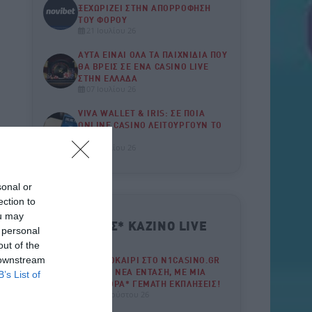
ΞΕΧΩΡΊΖΕΙ ΣΤΗΝ ΑΠΟΡΡΌΦΗΣΗ
ΤΟΥ ΦΌΡΟΥ
21 Ιουλίου 26
ΑΥΤΆ ΕΊΝΑΙ ΟΛΑ ΤΑ ΠΑΙΧΝΊΔΙΑ ΠΟΥ
ΘΑ ΒΡΕΙΣ ΣΕ ΈΝΑ CASINO LIVE
ΣΤΗΝ ΕΛΛΆΔΑ
07 Ιουλίου 26
VIVA WALLET & IRIS: ΣΕ ΠΟΙΑ
ONLINE CASINO ΛΕΙΤΟΥΡΓΟΎΝ ΤΟ
2026
03 Ιουλίου 26
sonal or
ection to
ou may
ΠΡΟΣΦΟΡΈΣ* ΚΑΖΊΝΟ LIVE
 personal
out of the
 downstream
ΤΟ ΚΑΛΟΚΑΊΡΙ ΣΤΟ N1CASINO.GR
ΑΠΟΚΤΆ ΝΈΑ ΈΝΤΑΣΗ, ΜΕ ΜΙΑ
B’s List of
ΠΡΟΣΦΟΡΆ* ΓΕΜΆΤΗ ΕΚΠΛΉΞΕΙΣ!
06 Αυγούστου 26