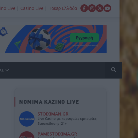
ino Live
|
Casino Live
|
Πόκερ Ελλάδα
ΑΣ
ΝΟΜΙΜΑ ΚΑΖΙΝΟ LIVE
STOIXIMAN.GR
Live Casino με κορυφαίες εμπειρίες
διασκέδασης|21+
PAMESTOIXIMA.GR