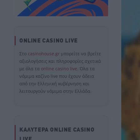
ONLINE CASINO LIVE
Στο
casinohouse.gr
μπορείτε να βρείτε
αξιολογήσεις και πληροφορίες σχετικά
με όλα τα
online casino live
. Όλα τα
νόμιμα καζίνο live που έχουν άδεια
από την Ελληνική κυβέρνηση και
λειτουργούν νόμιμα στην Ελλάδα.
ΚΑΛΥΤΕΡΑ ONLINE CASINO
LIVE