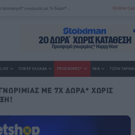
Online Cas
ρά* γνωριμίας με 7x δώρα* χωρίς κατάθεση & τριπλή έκπληξη!
LIVE
ΠΌΚΕΡ ΕΛΛΆΔΑ
ΠΡΟΣΦΟΡΈΣ*
ΝΈΑ
ΤΖΟΝ ΤΆΡΑΜ
ΓΝΩΡΙΜΊΑΣ ΜΕ 7X ΔΏΡΑ* ΧΩΡΊΣ
ΞΗ!