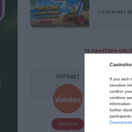
710 ΜΟΝΑΔΙΚΆ ΔΏ
ΤΑ
ΚΑΛΎΤΕΡΑ ONLI
Casinohou
VISTABET
If you wish 
sensitive in
confirm you
continue se
information 
further disc
participants
Downstream 
ΕΠΊΣΚΕΨΗ
ΕΕΕΠ|21+|ΠΑΙΞΕ ΥΠΕΥΘΥΝΑ
ΕΕΕ