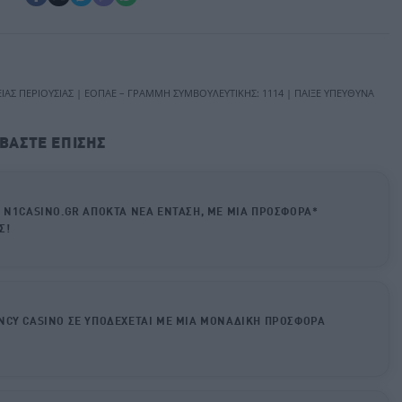
Send
Send
Send
ΙΑΣ ΠΕΡΙΟΥΣΙΑΣ | ΕΟΠΑΕ – ΓΡΑΜΜΗ ΣΥΜΒΟΥΛΕΥΤΙΚΗΣ: 1114 | ΠΑΙΞΕ ΥΠΕΥΘΥΝΑ
ΒΆΣΤΕ ΕΠΊΣΗΣ
Ο N1CASINO.GR ΑΠΟΚΤΆ ΝΈΑ ΈΝΤΑΣΗ, ΜΕ ΜΙΑ ΠΡΟΣΦΟΡΆ*
Σ!
NCY CASINO ΣΕ ΥΠΟΔΈΧΕΤΑΙ ΜΕ ΜΙΑ ΜΟΝΑΔΙΚΉ ΠΡΟΣΦΟΡΆ