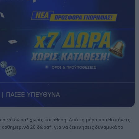
ερινό δώρο* χωρίς κατάθεση! Από τη μέρα που θα κάνεις
ς καθημερινά 20 δώρα*, για να ξεκινήσεις δυναμικά το