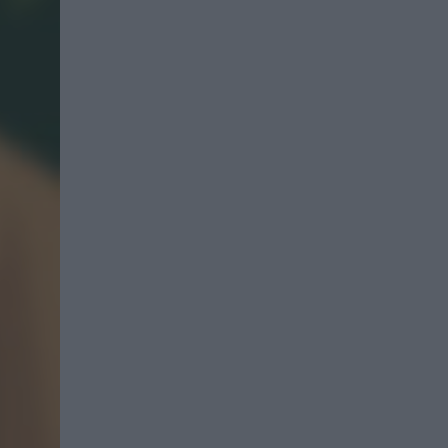
3.93
/
5
(116 ψήφοι)