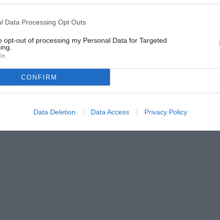
 live πάροχοι
4 live πάροχοι
l Data Processing Opt Outs
 Έλληνες κρουπιέρηδες
Έλληνες ντίλερς
to opt-out of processing my Personal Data for Targeted
ing.
/Android (app)
iOS/Android (app)
In
CONFIRM
Data Deletion
Data Access
Privacy Policy