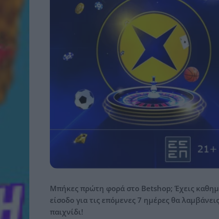
Μπήκες πρώτη φορά στο Betshop; Έχεις καθημ
είσοδο για τις επόμενες 7 ημέρες θα λαμβάνει
παιχνίδι!