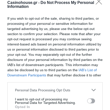
προσφέρουν όμως όλα, υπηρεσίες της ίδιας ποιότητας.
Casinohouse.gr -
Do Not Process My Personal
Information
Επιλέξαμε για εσάς τα
καλύτερα online casino live
και
σας τα παρουσιάζουμε ένα προς ένα.
If you wish to opt-out of the sale, sharing to third parties, or
processing of your personal or sensitive information for
targeted advertising by us, please use the below opt-out
section to confirm your selection. Please note that after your
opt-out request is processed you may continue seeing
ΝΕΕΣ ΑΔΕΙΟΔΟΤΗΣΕΙΣ ΚΑΖΙΝΟ LIVE
interest-based ads based on personal information utilized by
16 άδειες σε πρωτοεμφανιζόμενες εταιρίες στην
us or personal information disclosed to third parties prior to
Ελλάδα
, αλλά και σε γνωστά και ήδη αγαπημένα καζίνο
your opt-out. You may separately opt-out of the further
disclosure of your personal information by third parties on the
live τα οποία – ως γνωστόν – λειτουργούσαν τα
IAB’s list of downstream participants. This information may
τελευταία χρόνια με ειδική προσωρινή άδεια από την
also be disclosed by us to third parties on the
IAB’s List of
ΕΕΕΠ. Από τις 16 άδειες οι 15 εταιρίες θα έχουν την
Downstream Participants
that may further disclose it to other
δυνατότητα εκτός του ηλεκτρονικού καζίνο να
third parties.
λειτουργούν και αθλητικά στοιχήματα, ενώ 1 άδεια θα
λειτουργεί αποκλειστικά ως online καζίνο live.
Personal Data Processing Opt Outs
I want to opt-out of processing my
Personal Data for Targeted Advertising.
Opted In