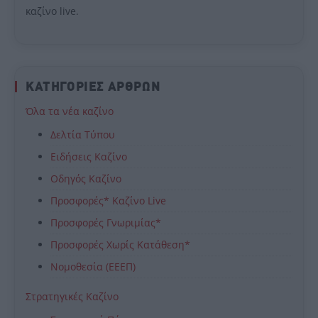
καζίνο live.
ΚΑΤΗΓΟΡΙΕΣ ΑΡΘΡΩΝ
Όλα τα νέα καζίνο
Δελτία Τύπου
Ειδήσεις Καζίνο
Οδηγός Καζίνο
Προσφορές* Καζίνο Live
Προσφορές Γνωριμίας*
Προσφορές Χωρίς Κατάθεση*
Νομοθεσία (ΕΕΕΠ)
Στρατηγικές Καζίνο