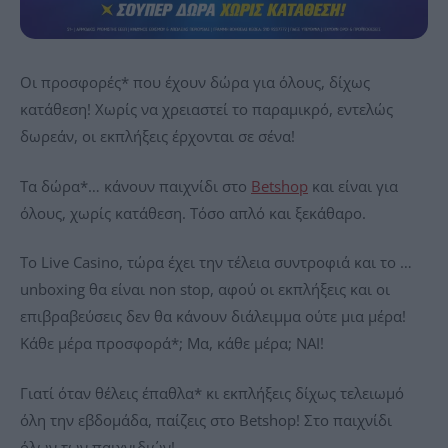
Οι προσφορές* που έχουν δώρα για όλους, δίχως
κατάθεση! Χωρίς να χρειαστεί το παραμικρό, εντελώς
δωρεάν, οι εκπλήξεις έρχονται σε σένα!
Τα δώρα*… κάνουν παιχνίδι στο
Betshop
και είναι για
όλους, χωρίς κατάθεση. Τόσο απλό και ξεκάθαρο.
Το Live Casino, τώρα έχει την τέλεια συντροφιά και το …
unboxing θα είναι non stop, αφού οι εκπλήξεις και οι
επιβραβεύσεις δεν θα κάνουν διάλειμμα ούτε μια μέρα!
Κάθε μέρα προσφορά*; Μα, κάθε μέρα; ΝΑΙ!
Γιατί όταν θέλεις έπαθλα* κι εκπλήξεις δίχως τελειωμό
όλη την εβδομάδα, παίζεις στο Betshop! Στο παιχνίδι
όλων των παιχνιδιών!