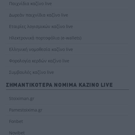
Παιχνίδια καζίνο live
Δωρεάν παιχνίδια καζίνο live
Εταιρίες λογισμικών καζίνο live
Ηλεκτρονικά πορτοφόλια (e-wallets)
Ελληνική νομοθεσία καζίνο live
Φορολογία κερδών καζίνο live
Συμβουλές καζίνο live
ΣΗΜΑΝΤΙΚΌΤΕΡΑ ΝΌΜΙΜΑ ΚΑΖΊΝΟ LIVE
Stoiximan.gr
Pamestoixima.gr
Fonbet
Novibet