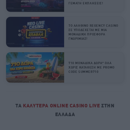
ΓΕΜΆΤΗ ΕΚΠΛΉΞΕΙΣ!
ΤΟ ΑΛΗΘΙΝΟ REGENCY CASINO
ΣΕ ΥΠΟΔΈΧΕΤΑΙ ΜΕ ΜΙΑ
ΜΟΝΑΔΙΚΉ ΠΡΟΣΦΟΡΆ
ΓΝΩΡΙΜΊΑΣ!
710 ΜΟΝΑΔΙΚΆ ΔΏΡΑ* ΌΛΑ
ΧΩΡΊΣ ΚΑΤΆΘΕΣΗ ΜΕ PROMO
CODE SUMMER710
ΤΑ
ΚΑΛΎΤΕΡΑ ONLINE CASINO LIVE
ΣΤΗΝ
ΕΛΛΆΔΑ