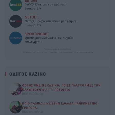
BET365
Bet365, ζήσε την εμπειρία στο
έπακρο|21+
NETBET
Netbet, Παίζεις υπεύθυνα με Έλληνες
dealers!|21+
SPORTINGBET
Sportingbet Live Casino, όχι τυχαία
επιλογή|21+
*Ισχύουν όροι και προϋποθέσεις
21+|ΡΥΘΜΙΣΤΗΣ ΕΕΕΠ|ΕΟΠΑΕ – ΓΡΑΜΜΗ ΣΥΜΒΟΥΛΕΥΤΙΚΗΣ: 1114|ΠΑΙΞΕ ΥΠΕΥΘΥΝΑ
ΟΔΗΓΌΣ ΚΑΖΊΝΟ
ΦΌΡΟΣ ONLINE CASINO: ΠΟΙΕΣ ΠΛΑΤΦΌΡΜΕΣ ΤΟΝ
ΚΑΛΎΠΤΟΥΝ & ΣΕ ΤΙ ΠΟΣΟΣΤΌ;
31 Ιουλίου 26
ΠΟΙΟ CASINO LIVE ΣΤΗΝ ΕΛΛΆΔΑ ΠΛΗΡΏΝΕΙ ΠΙΟ
ΓΡΉΓΟΡΑ;
22 Ιουλίου 26