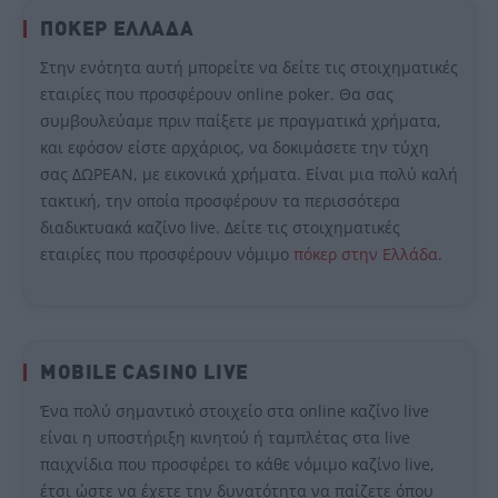
ΠΟΚΕΡ ΕΛΛΑΔΑ
Στην ενότητα αυτή μπορείτε να δείτε τις στοιχηματικές
εταιρίες που προσφέρουν online poker. Θα σας
συμβουλεύαμε πριν παίξετε με πραγματικά χρήματα,
και εφόσον είστε αρχάριος, να δοκιμάσετε την τύχη
σας ΔΩΡΕΑΝ, με εικονικά χρήματα. Είναι μια πολύ καλή
τακτική, την οποία προσφέρουν τα περισσότερα
διαδικτυακά καζίνο live. Δείτε τις στοιχηματικές
εταιρίες που προσφέρουν νόμιμο
πόκερ στην Ελλάδα
.
MOBILE CASINO LIVE
Ένα πολύ σημαντικό στοιχείο στα online καζίνο live
είναι η υποστήριξη κινητού ή ταμπλέτας στα live
παιχνίδια που προσφέρει το κάθε νόμιμο καζίνο live,
έτσι ώστε να έχετε την δυνατότητα να παίζετε όπου