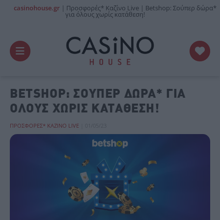
casinohouse.gr
|
Προσφορές* Καζίνο Live
|
Betshop: Σούπερ δώρα*
×
για όλους χωρίς κατάθεση!
ΑΡΧΙΚΉ
BETSHOP: ΣΟΎΠΕΡ ΔΏΡΑ* ΓΙΑ
ΤΖΟΝ
ΤΆΡΑΜΑΣ
ΌΛΟΥΣ ΧΩΡΊΣ ΚΑΤΆΘΕΣΗ!
ΠΡΟΣΦΟΡΈΣ*
ΠΡΟΣΦΟΡΈΣ* ΚΑΖΊΝΟ LIVE
|
01/05/23
ΚΑΖΊΝΟ
LIVE
ΚΑΛΎΤΕΡΑ
ONLINE
ONLINE
ΠΌΚΕΡ
CASINO
CASINO
ΝΈΑ
ΕΛΛΆΔΑ
LIVE
LIVE