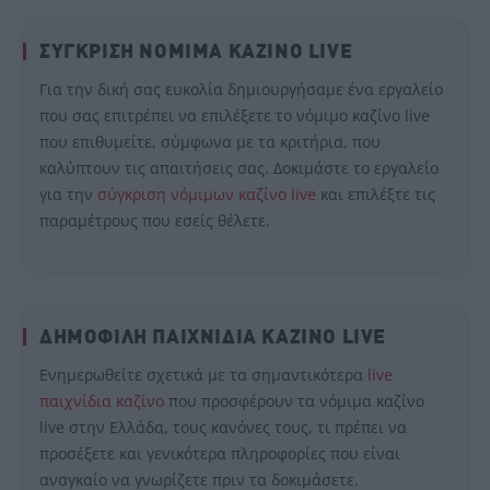
ΣΥΓΚΡΙΣΗ ΝΟΜΙΜΑ ΚΑΖΙΝΟ LIVE
Για την δική σας ευκολία δημιουργήσαμε ένα εργαλείο
που σας επιτρέπει να επιλέξετε το νόμιμο καζίνο live
που επιθυμείτε, σύμφωνα με τα κριτήρια, που
καλύπτουν τις απαιτήσεις σας. Δοκιμάστε το εργαλείο
για την
σύγκριση νόμιμων καζίνο live
και επιλέξτε τις
παραμέτρους που εσείς θέλετε.
ΔΗΜΟΦΙΛΗ ΠΑΙΧΝΙΔΙΑ ΚΑΖΙΝΟ LIVE
Ενημερωθείτε σχετικά με τα σημαντικότερα
live
παιχνίδια καζίνο
που προσφέρουν τα νόμιμα καζίνο
live στην Ελλάδα, τους κανόνες τους, τι πρέπει να
προσέξετε και γενικότερα πληροφορίες που είναι
αναγκαίο να γνωρίζετε πριν τα δοκιμάσετε.