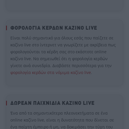
ΦΟΡΟΛΟΓΙΑ ΚΕΡΔΩΝ ΚΑΖΙΝΟ LIVE
Είναι πολύ σημαντικό για όλους εσάς που παίζετε σε
καζίνο live στο ίντερνετ να γνωρίζετε με ακρίβεια πως
φορολογούνται τα κέρδη σας στο εκάστοτε online
καζίνο live. Να σημειωθεί ότι η φορολογία κερδών
γίνετε ανά συνεδρία. Διαβάστε περισσότερα για την
φορολογία κερδών στα νόμιμα καζίνο live
.
ΔΩΡΕΑΝ ΠΑΙΧΝΙΔΙΑ ΚΑΖΙΝΟ LIVE
Ένα από τα σημαντικότερα πλεονεκτήματα σε ένα
online καζίνο live, είναι η δυνατότητα που δίνεται σε
ένα παίχτη έμπειρο ή μη, να δοκιμάσει την τύχη του