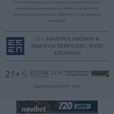
Ο ιστότοπος λειτουργεί υπό τη διαχείριση της Betmarket (CY) Ltd
και παρέχει νόμιμα υπηρεσίες στην Ελλάδα με αριθμό Άδειας
Καταλληλότητας Συνεργάτη HGC-000018-AFF, που έχει χορηγηθεί
από την ΕΕΕΠ.
21+ | ΚΙΝΔΥΝΟΣ ΕΘΙΣΜΟΥ &
ΑΠΩΛΕΙΑΣ ΠΕΡΙΟΥΣΙΑΣ | ΠΑΙΞΕ
ΥΠΕΥΘΥΝΑ
21+
Casinohouse © 2014 - 2026