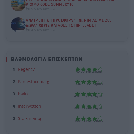
PROMO CODE SUMMER710
05 Αυγούστου 26
ΑΝΑΤΡΕΠΤΙΚΉ ΠΡΟΣΦΟΡΆ* ΓΝΩΡΙΜΊΑΣ ΜΕ 205
ΔΏΡΑ* ΧΩΡΊΣ ΚΑΤΆΘΕΣΗ ΣΤΗΝ ELABET
04 Αυγούστου 26
ΒΑΘΜΟΛΟΓΙΑ ΕΠΙΣΚΕΠΤΩΝ
1
Regency
2
Pamestoixima.gr
3
bwin
4
Interwetten
5
Stoiximan.gr