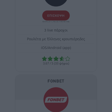
ΕΠΊΣΚΕΨΗ
ΕΕΕΠ|21+|ΠΑΙΞΕ ΥΠΕΥΘΥΝΑ
3 live πάροχοι
Ρουλέτα με Έλληνες κρουπιέρηδες
iOS/Android (app)
FONBET