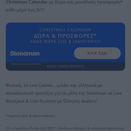
Christmas Calendar
με δώρα και μοναδικές προσφορές*
κάθε μέρα έως 8/1!
CHRISTMAS CALENDAR
ΔΏΡΑ & ΠΡΟΣΦΟΡΈΣ*
ΚΆΘΕ ΜΈΡΑ ΈΩΣ 8 ΙΑΝΟΥΑΡΊΟΥ
ΚΛΙΚ ΕΔΏ
*Iσχύουν όροι και προϋποθέσεις
ΕΕΕΠ|21+|ΠΑΙΞΕ ΥΠΕΥΘΥΝΑ
Φυσικά, το Live Casino… μιλάει και ελληνικά με
αποκλειστικά τραπέζια για τα μέλη της Stoiximan σε Live
Blackjack & Live Roulette με Έλληνες dealers!
*Ισχύουν όροι & προϋποθέσεις.
21+ | Αρμόδιος Ρυθμιστής ΕΕΕΠ | Κίνδυνος εθισμού & απώλειας περιουσίας