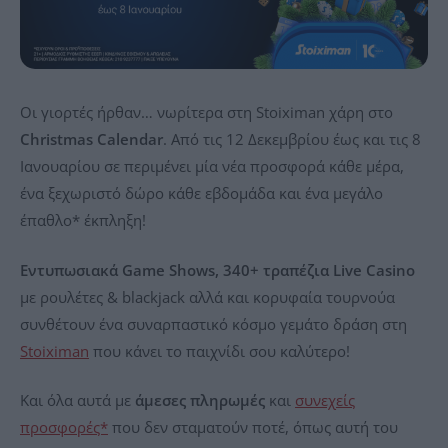
Οι γιορτές ήρθαν… νωρίτερα στη Stoiximan χάρη στο
Christmas Calendar
. Aπό τις 12 Δεκεμβρίου έως και τις 8
Ιανουαρίου σε περιμένει μία νέα προσφορά κάθε μέρα,
ένα ξεχωριστό δώρο κάθε εβδομάδα και ένα μεγάλο
έπαθλο* έκπληξη!
Εντυπωσιακά Game Shows, 340+ τραπέζια Live Casino
με ρουλέτες & blackjack αλλά και κορυφαία τουρνούα
συνθέτουν ένα συναρπαστικό κόσμο γεμάτο δράση στη
Stoiximan
που κάνει το παιχνίδι σου καλύτερο!
Kαι όλα αυτά με
άμεσες πληρωμές
και
συνεχείς
προσφορές*
που δεν σταματούν ποτέ, όπως αυτή του