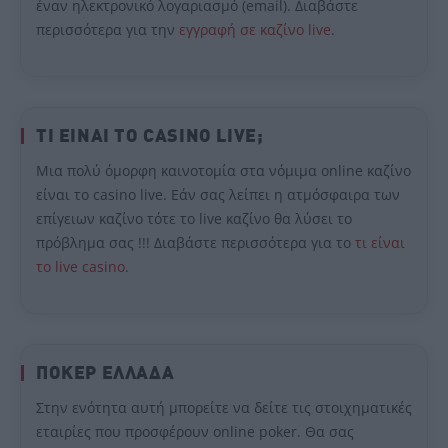
έναν ηλεκτρονικό λογαριασμό (email). Διαβάστε
περισσότερα για την
εγγραφή σε καζίνο live
.
ΤΙ ΕΙΝΑΙ ΤΟ CASINO LIVE;
Μια πολύ όμορφη καινοτομία στα νόμιμα online καζίνο
είναι το casino live. Εάν σας λείπει η ατμόσφαιρα των
επίγειων καζίνο τότε το live καζίνο θα λύσει το
πρόβλημα σας !!! Διαβάστε περισσότερα για το
τι είναι
το live casino
.
ΠΟΚΕΡ ΕΛΛΑΔΑ
Στην ενότητα αυτή μπορείτε να δείτε τις στοιχηματικές
εταιρίες που προσφέρουν online poker. Θα σας