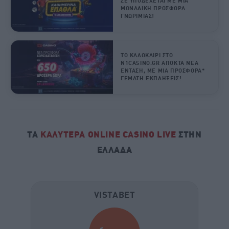
ΣΕ ΥΠΟΔΈΧΕΤΑΙ ΜΕ ΜΙΑ
ΜΟΝΑΔΙΚΉ ΠΡΟΣΦΟΡΆ
ΓΝΩΡΙΜΊΑΣ!
ΤΟ ΚΑΛΟΚΑΊΡΙ ΣΤΟ
N1CASINO.GR ΑΠΟΚΤΆ ΝΈΑ
ΈΝΤΑΣΗ, ΜΕ ΜΙΑ ΠΡΟΣΦΟΡΆ*
ΓΕΜΆΤΗ ΕΚΠΛΉΞΕΙΣ!
ΤΑ
ΚΑΛΎΤΕΡΑ ONLINE CASINO LIVE
ΣΤΗΝ
ΕΛΛΆΔΑ
VISTABET