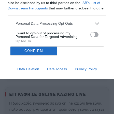
also be disclosed by us to third parties on the
IAB’s List of
Downstream Participants
that may further disclose it to other
third parties.
ΝΕΕΣ ΑΔΕΙΟΔΟΤΗΣΕΙΣ ΚΑΖΙΝΟ LIVE
Personal Data Processing Opt Outs
16 άδειες σε πρωτοεμφανιζόμενες εταιρίες στην
Ελλάδα
, αλλά και σε γνωστά και ήδη αγαπημένα καζίνο
I want to opt-out of processing my
live τα οποία – ως γνωστόν – λειτουργούσαν τα
Personal Data for Targeted Advertising.
Opted In
τελευταία χρόνια με ειδική προσωρινή άδεια από την
ΕΕΕΠ. Από τις 16 άδειες οι 15 εταιρίες θα έχουν την
CONFIRM
δυνατότητα εκτός του ηλεκτρονικού καζίνο να
λειτουργούν και αθλητικά στοιχήματα, ενώ 1 άδεια θα
λειτουργεί αποκλειστικά ως online καζίνο live.
Data Deletion
Data Access
Privacy Policy
ΕΓΓΡΑΦΗ ΣΕ ONLINE ΚΑΖΙΝΟ LIVE
Η διαδικασία εγγραφής σε ένα online καζίνο live είναι
πολύ σύντομη. Απαραίτητη προϋπόθεση είναι να έχετε