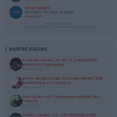
SPORTINGBET
Sportingbet Live Casino, όχι τυχαία
επιλογή|21+
*Ισχύουν όροι και προϋποθέσεις
21+|ΡΥΘΜΙΣΤΗΣ ΕΕΕΠ|ΕΟΠΑΕ – ΓΡΑΜΜΗ ΣΥΜΒΟΥΛΕΥΤΙΚΗΣ: 1114|ΠΑΙΞΕ ΥΠΕΥΘΥΝΑ
ΟΔΗΓΌΣ ΚΑΖΊΝΟ
ΤΑ ONLINE CASINO LIVE ΜΕ ΤΙΣ ΧΑΜΗΛΌΤΕΡΕΣ
ΑΝΑΛΉΨΕΙΣ ΣΤΗΝ ΕΛΛΆΔΑ
08 Αυγούστου 26
ΦΌΡΟΣ ONLINE CASINO: ΠΟΙΕΣ ΠΛΑΤΦΌΡΜΕΣ ΤΟΝ
ΚΑΛΎΠΤΟΥΝ & ΣΕ ΤΙ ΠΟΣΟΣΤΌ;
31 Ιουλίου 26
ΠΟΙΟ CASINO LIVE ΣΤΗΝ ΕΛΛΆΔΑ ΠΛΗΡΏΝΕΙ ΠΙΟ
ΓΡΉΓΟΡΑ;
22 Ιουλίου 26
NOVIBET CASINO LIVE: ΓΙΑΤΊ ΞΕΧΩΡΊΖΕΙ ΣΤΗΝ