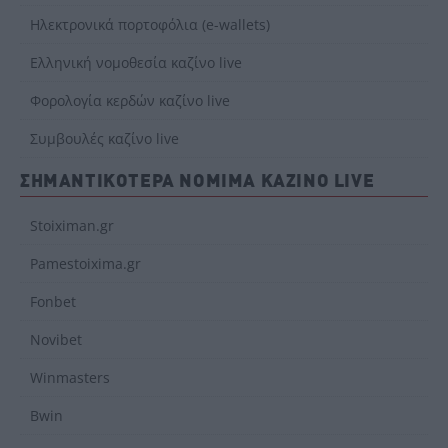
Ηλεκτρονικά πορτοφόλια (e-wallets)
Ελληνική νομοθεσία καζίνο live
Φορολογία κερδών καζίνο live
Συμβουλές καζίνο live
ΣΗΜΑΝΤΙΚΌΤΕΡΑ ΝΌΜΙΜΑ ΚΑΖΊΝΟ LIVE
Stoiximan.gr
Pamestoixima.gr
Fonbet
Novibet
Winmasters
Bwin