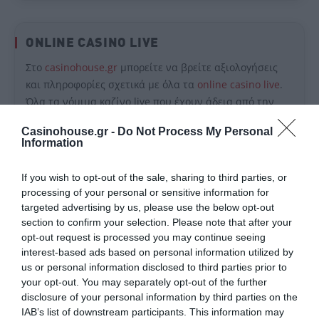
ONLINE CASINO LIVE
Στο
casinohouse.gr
μπορείτε να βρείτε αξιολογήσεις
και πληροφορίες σχετικά με όλα τα
online casino live
.
Όλα τα νόμιμα καζίνο live που έχουν άδεια από την
Ελληνική κυβέρνηση και λειτουργούν νόμιμα στην
Casinohouse.gr -
Do Not Process My Personal
Ελλάδα.
Information
If you wish to opt-out of the sale, sharing to third parties, or
processing of your personal or sensitive information for
targeted advertising by us, please use the below opt-out
ΚΑΛΥΤΕΡΑ ONLINE CASINO LIVE
section to confirm your selection. Please note that after your
Υπάρχουν αρκετά online καζίνο live στο ίντερνετ. Δεν
opt-out request is processed you may continue seeing
interest-based ads based on personal information utilized by
προσφέρουν όμως όλα, υπηρεσίες της ίδιας ποιότητας.
us or personal information disclosed to third parties prior to
Επιλέξαμε για εσάς τα
καλύτερα online casino live
και
your opt-out. You may separately opt-out of the further
σας τα παρουσιάζουμε ένα προς ένα.
disclosure of your personal information by third parties on the
IAB’s list of downstream participants. This information may