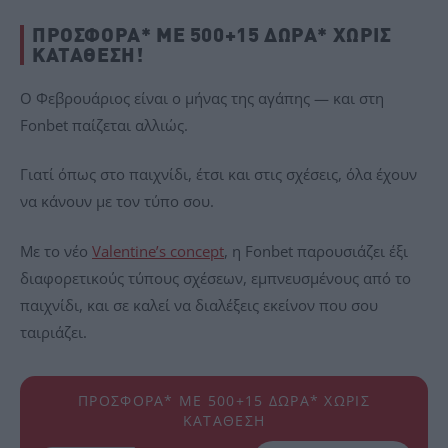
ΠΡΟΣΦΟΡΆ* ΜΕ 500+15 ΔΏΡΑ* ΧΩΡΊΣ
ΚΑΤΆΘΕΣΗ!
Ο Φεβρουάριος είναι ο μήνας της αγάπης — και στη
Fonbet παίζεται αλλιώς.
Γιατί όπως στο παιχνίδι, έτσι και στις σχέσεις, όλα έχουν
να κάνουν με τον τύπο σου.
Με το νέο
Valentine’s concept
, η Fonbet παρουσιάζει έξι
διαφορετικούς τύπους σχέσεων, εμπνευσμένους από το
παιχνίδι, και σε καλεί να διαλέξεις εκείνον που σου
ταιριάζει.
ΠΡΟΣΦΟΡΆ* ΜΕ 500+15 ΔΏΡΑ* ΧΩΡΊΣ
ΚΑΤΆΘΕΣΗ