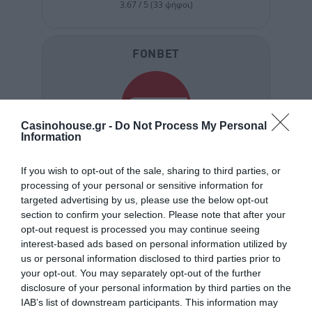
FONBET
Casinohouse.gr -
Do Not Process My Personal
Information
ΕΠΊΣΚΕΨΗ
If you wish to opt-out of the sale, sharing to third parties, or
processing of your personal or sensitive information for
ΕΕΕΠ|21+|ΠΑΙΞΕ ΥΠΕΥΘΥΝΑ
targeted advertising by us, please use the below opt-out
4 live πάροχοι
section to confirm your selection. Please note that after your
opt-out request is processed you may continue seeing
Έλληνες ντίλερς
interest-based ads based on personal information utilized by
iOS/Android (app)
us or personal information disclosed to third parties prior to
your opt-out. You may separately opt-out of the further
disclosure of your personal information by third parties on the
IAB’s list of downstream participants. This information may