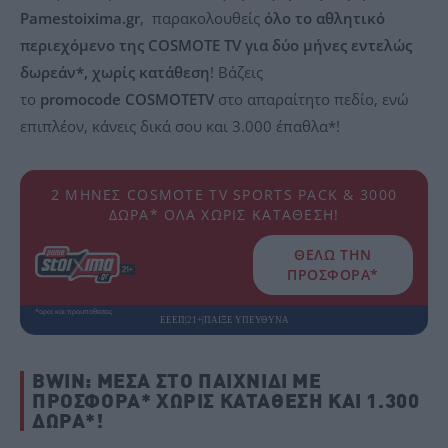
Pamestoixima
.
gr
,
παρακολουθείς
όλο το αθλητικό
περιεχόμενο της
COSMOTE
TV
για δύο μήνες εντελώς
δωρεάν*, χωρίς κατάθεση
! Βάζεις
το
promocode COSMOTETV
στο απαραίτητο πεδίο, ενώ
επιπλέον, κάνεις δικά σου και 3.000 έπαθλα*!
2 ΜΉΝΕΣ COSMOTE TV SPORTS PACK & 3000
ΔΏΡΑ* ΟΛΑ ΧΩΡΊΣ ΚΑΤΆΘΕΣΗ!
ΘΈΛΩ ΤΗΝ
ΠΡΟΣΦΟΡΆ*
*οροι και προυποθεσεις
ΕΕΕΠ|21+|ΠΑΙΞΕ ΥΠΕΥΘΥΝΑ
BWIN: ΜΈΣΑ ΣΤΟ ΠΑΙΧΝΊΔΙ ΜΕ
ΠΡΟΣΦΟΡΆ* ΧΩΡΊΣ ΚΑΤΆΘΕΣΗ ΚΑΙ 1.300
ΔΏΡΑ*!