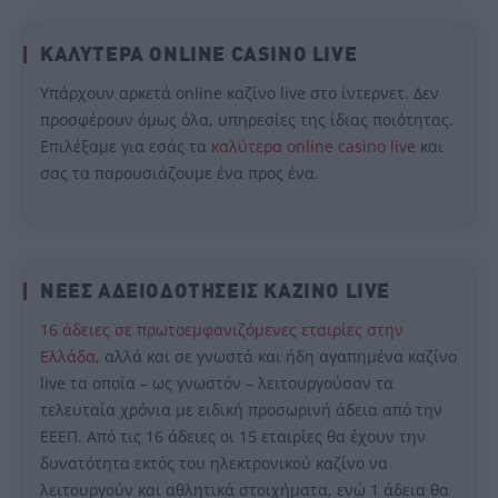
ΚΑΛΥΤΕΡΑ ONLINE CASINO LIVE
Υπάρχουν αρκετά online καζίνο live στο ίντερνετ. Δεν
προσφέρουν όμως όλα, υπηρεσίες της ίδιας ποιότητας.
Επιλέξαμε για εσάς τα
καλύτερα online casino live
και
σας τα παρουσιάζουμε ένα προς ένα.
ΝΕΕΣ ΑΔΕΙΟΔΟΤΗΣΕΙΣ ΚΑΖΙΝΟ LIVE
16 άδειες σε πρωτοεμφανιζόμενες εταιρίες στην
Ελλάδα
, αλλά και σε γνωστά και ήδη αγαπημένα καζίνο
live τα οποία – ως γνωστόν – λειτουργούσαν τα
τελευταία χρόνια με ειδική προσωρινή άδεια από την
ΕΕΕΠ. Από τις 16 άδειες οι 15 εταιρίες θα έχουν την
δυνατότητα εκτός του ηλεκτρονικού καζίνο να
λειτουργούν και αθλητικά στοιχήματα, ενώ 1 άδεια θα