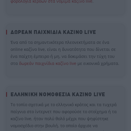
φορολογία κερδών στα νόμιμα καζίνο live
.
ΔΩΡΕΑΝ ΠΑΙΧΝΙΔΙΑ ΚΑΖΙΝΟ LIVE
Ένα από τα σημαντικότερα πλεονεκτήματα σε ένα
online καζίνο live, είναι η δυνατότητα που δίνεται σε
ένα παίχτη έμπειρο ή μη, να δοκιμάσει την τύχη του
στα
δωρεάν παιχνίδια καζίνο live
με εικονικά χρήματα.
ΕΛΛΗΝΙΚΗ ΝΟΜΟΘΕΣΙΑ ΚΑΖΙΝΟ LIVE
Το τοπίο σχετικά με το ελληνικό κράτος και τα τυχερά
παίγνια στο ίντερνετ που αφορούσε το στοίχημα ή τα
καζίνο live, ήταν πολύ θολό μέχρι που ψηφίστηκε
νομοσχέδιο στην βουλή, το οποίο άρχισε να