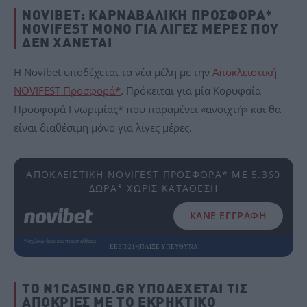
NOVIBET: ΚΑΡΝΑΒΑΛΙΚΗ ΠΡΟΣΦΟΡΆ*
NOVIFEST ΜΌΝΟ ΓΙΑ ΛΊΓΕΣ ΜΈΡΕΣ ΠΟΥ
ΔΕΝ ΧΆΝΕΤΑΙ
Η Novibet υποδέχεται τα νέα μέλη με την
Αποκλειστική
NOVIFEST Προσφορά*
. Πρόκειται για μία Κορυφαία
Προσφορά Γνωριμίας* που παραμένει «ανοιχτή» και θα
είναι διαθέσιμη μόνο για λίγες μέρες.
ΑΠΟΚΛΕΙΣΤΙΚΉ NOVIFEST ΠΡΟΣΦΟΡΆ* ΜΕ 5.360
ΔΏΡΑ* ΧΩΡΊΣ ΚΑΤΆΘΕΣΗ
ΚΑΝΕ ΕΓΓΡΑΦΗ
*Iσχύουν όροι και προϋποθέσεις
ΕΕΕΠ|21+|ΠΑΙΞΕ ΥΠΕΥΘΥΝΑ
ΤΟ N1CASINO.GR ΥΠΟΔΈΧΕΤΑΙ ΤΙΣ
ΑΠΌΚΡΙΕΣ ΜΕ ΤΟ ΕΚΡΗΚΤΙΚΌ