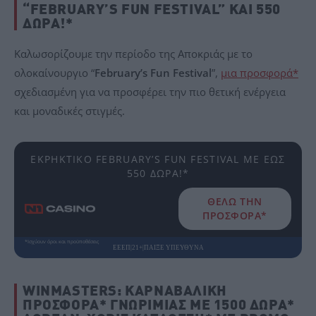
“FEBRUARY’S FUN FESTIVAL” ΚΑΙ 550
ΔΏΡΑ!*
Καλωσορίζουμε την περίοδο της Αποκριάς με το
ολοκαίνουργιο “
February’s Fun Festival
”,
μια προσφορά*
σχεδιασμένη για να προσφέρει την πιο θετική ενέργεια
και μοναδικές στιγμές.
ΕΚΡΗΚΤΙΚΌ FEBRUARY’S FUN FESTIVAL ΜΕ ΈΩΣ
550 ΔΏΡΑ!*
ΘΕΛΩ ΤΗΝ
ΠΡΟΣΦΟΡΆ*
*Iσχύουν όροι και προϋποθέσεις
ΕΕΕΠ|21+|ΠΑΙΞΕ ΥΠΕΥΘΥΝΑ
WINMASTERS: ΚΑΡΝΑΒΑΛΙΚΉ
ΠΡΟΣΦΟΡΆ* ΓΝΩΡΙΜΊΑΣ ΜΕ 1500 ΔΏΡΑ*