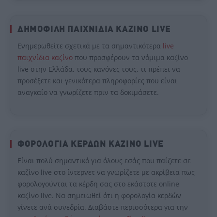
ΔΗΜΟΦΙΛΗ ΠΑΙΧΝΙΔΙΑ ΚΑΖΙΝΟ LIVE
Ενημερωθείτε σχετικά με τα σημαντικότερα
live
παιχνίδια καζίνο
που προσφέρουν τα νόμιμα καζίνο
live στην Ελλάδα, τους κανόνες τους, τι πρέπει να
προσέξετε και γενικότερα πληροφορίες που είναι
αναγκαίο να γνωρίζετε πριν τα δοκιμάσετε.
ΦΟΡΟΛΟΓΙΑ ΚΕΡΔΩΝ ΚΑΖΙΝΟ LIVE
Είναι πολύ σημαντικό για όλους εσάς που παίζετε σε
καζίνο live στο ίντερνετ να γνωρίζετε με ακρίβεια πως
φορολογούνται τα κέρδη σας στο εκάστοτε online
καζίνο live. Να σημειωθεί ότι η φορολογία κερδών
γίνετε ανά συνεδρία. Διαβάστε περισσότερα για την