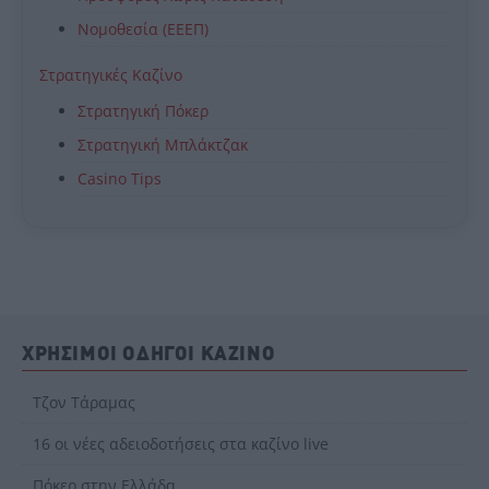
Νομοθεσία (ΕΕΕΠ)
Στρατηγικές Καζίνο
Στρατηγική Πόκερ
Στρατηγική Μπλάκτζακ
Casino Tips
ΧΡΉΣΙΜΟΙ ΟΔΗΓΟΊ ΚΑΖΊΝΟ
Τζον Τάραμας
16 οι νέες αδειοδοτήσεις στα καζίνο live
Πόκερ στην Ελλάδα