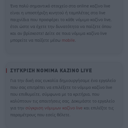
Ένα πολύ σημαντικό στοιχείο στα online καζίνο live
είναι η υποστήριξη κινητού ή ταμπλέτας στα live
παιχνίδια που προσφέρει το κάθε νόμιμο καζίνο live,
έτσι ώστε να έχετε την δυνατότητα να παίζετε όπου
και αν βρίσκεστε! Δείτε σε ποια νόμιμα καζίνο live
μπορείτε να παίξετε μέσω
mobile
.
ΣΥΓΚΡΙΣΗ ΝΟΜΙΜΑ ΚΑΖΙΝΟ LIVE
Για την δική σας ευκολία δημιουργήσαμε ένα εργαλείο
που σας επιτρέπει να επιλέξετε το νόμιμο καζίνο live
που επιθυμείτε, σύμφωνα με τα κριτήρια, που
καλύπτουν τις απαιτήσεις σας. Δοκιμάστε το εργαλείο
για την
σύγκριση νόμιμων καζίνο live
και επιλέξτε τις
παραμέτρους που εσείς θέλετε.