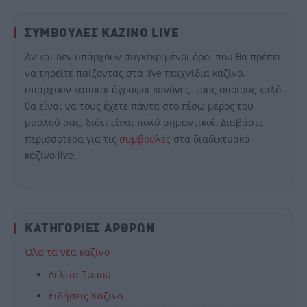
ΣΥΜΒΟΥΛΕΣ ΚΑΖΙΝΟ LIVE
Αν και δεν υπάρχουν συγκεκριμένοι όροι που θα πρέπει
να τηρείτε παίζοντας στα live παιχνίδια καζίνο,
υπάρχουν κάποιοι άγραφοι κανόνες, τους οποίους καλό
θα είναι να τους έχετε πάντα στο πίσω μέρος του
μυαλού σας, διότι είναι πολύ σημαντικοί. Διαβάστε
περισσότερα για τις
συμβουλές
στα διαδικτυακά
καζίνο live.
ΚΑΤΗΓΟΡΙΕΣ ΑΡΘΡΩΝ
Όλα τα νέα καζίνο
Δελτία Τύπου
Ειδήσεις Καζίνο