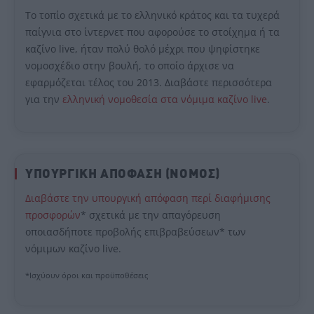
Το τοπίο σχετικά με το ελληνικό κράτος και τα τυχερά
4.02
/
5
παίγνια στο ίντερνετ που αφορούσε το στοίχημα ή τα
καζίνο live, ήταν πολύ θολό μέχρι που ψηφίστηκε
νομοσχέδιο στην βουλή, το οποίο άρχισε να
4.01
/
5
εφαρμόζεται τέλος του 2013. Διαβάστε περισσότερα
για την
ελληνική νομοθεσία στα νόμιμα καζίνο live
.
4.00
/
5
ΥΠΟΥΡΓΙΚΗ ΑΠΟΦΑΣΗ (ΝΟΜΟΣ)
Διαβάστε την υπουργική απόφαση περί διαφήμισης
προσφορών
* σχετικά με την απαγόρευση
οποιασδήποτε προβολής επιβραβεύσεων* των
νόμιμων καζίνο live.
*Ισχύουν όροι και προϋποθέσεις