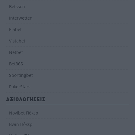
Betsson
Interwetten
Elabet
Vistabet
Netbet
Bet365
Sportingbet
PokerStars
ΑΞΙΟΛΌΓΗΣΕΙΣ
Novibet Πόκερ
Bwin Πόκερ