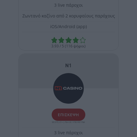
3 live πάροχοι
Ζωντανό καζίνο από 2 κορυφαίους παρόχους
iOS/Android (app)
N1
ΕΠΊΣΚΕΨΗ
ΕΕΕΠ|21+|ΠΑΙΞΕ ΥΠΕΥΘΥΝΑ
3 live πάροχοι