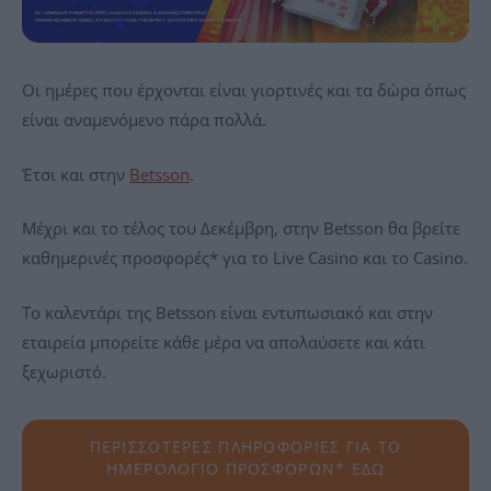
Οι ημέρες που έρχονται είναι γιορτινές και τα δώρα όπως
είναι αναμενόμενο πάρα πολλά.
Έτσι και στην
Betsson
.
Μέχρι και το τέλος του Δεκέμβρη, στην Betsson θα βρείτε
καθημερινές προσφορές* για το Live Casino και το Casino.
Το καλεντάρι της Betsson είναι εντυπωσιακό και στην
εταιρεία μπορείτε κάθε μέρα να απολαύσετε και κάτι
ξεχωριστό.
ΠΕΡΙΣΣΌΤΕΡΕΣ ΠΛΗΡΟΦΟΡΊΕΣ ΓΙΑ ΤΟ
ΗΜΕΡΟΛΌΓΙΟ ΠΡΟΣΦΟΡΏΝ* ΕΔΏ