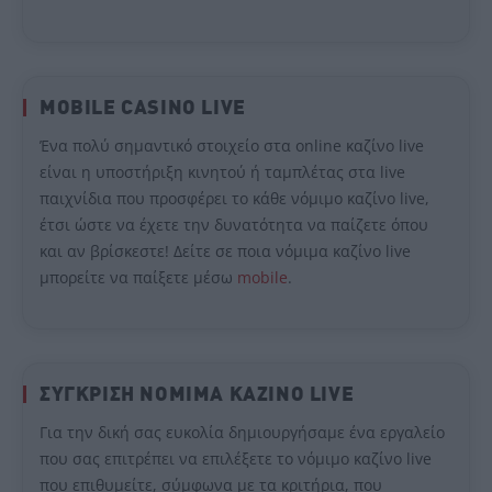
MOBILE CASINO LIVE
Ένα πολύ σημαντικό στοιχείο στα online καζίνο live
είναι η υποστήριξη κινητού ή ταμπλέτας στα live
παιχνίδια που προσφέρει το κάθε νόμιμο καζίνο live,
έτσι ώστε να έχετε την δυνατότητα να παίζετε όπου
και αν βρίσκεστε! Δείτε σε ποια νόμιμα καζίνο live
μπορείτε να παίξετε μέσω
mobile
.
ΣΥΓΚΡΙΣΗ ΝΟΜΙΜΑ ΚΑΖΙΝΟ LIVE
Για την δική σας ευκολία δημιουργήσαμε ένα εργαλείο
που σας επιτρέπει να επιλέξετε το νόμιμο καζίνο live
που επιθυμείτε, σύμφωνα με τα κριτήρια, που