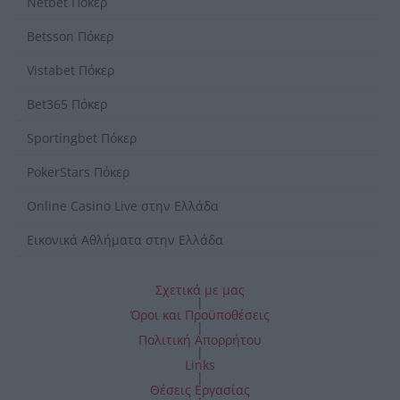
Netbet Πόκερ
Betsson Πόκερ
Vistabet Πόκερ
Bet365 Πόκερ
Sportingbet Πόκερ
PokerStars Πόκερ
Online Casino Live στην Ελλάδα
Εικονικά Αθλήματα στην Ελλάδα
Σχετικά με μας
|
Όροι και Προϋποθέσεις
|
Πολιτική Απορρήτου
|
Links
|
Θέσεις Εργασίας