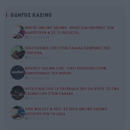
ΟΔΗΓΌΣ ΚΑΖΊΝΟ
ΦΌΡΟΣ ONLINE CASINO: ΠΟΙΕΣ ΠΛΑΤΦΌΡΜΕΣ ΤΟΝ
ΚΑΛΎΠΤΟΥΝ & ΣΕ ΤΙ ΠΟΣΟΣΤΌ;
31 Ιουλίου 26
ΠΟΙΟ CASINO LIVE ΣΤΗΝ ΕΛΛΆΔΑ ΠΛΗΡΏΝΕΙ ΠΙΟ
ΓΡΉΓΟΡΑ;
22 Ιουλίου 26
NOVIBET CASINO LIVE: ΓΙΑΤΊ ΞΕΧΩΡΊΖΕΙ ΣΤΗΝ
ΑΠΟΡΡΌΦΗΣΗ ΤΟΥ ΦΌΡΟΥ
21 Ιουλίου 26
ΑΥΤΆ ΕΊΝΑΙ ΟΛΑ ΤΑ ΠΑΙΧΝΊΔΙΑ ΠΟΥ ΘΑ ΒΡΕΙΣ ΣΕ ΈΝΑ
CASINO LIVE ΣΤΗΝ ΕΛΛΆΔΑ
07 Ιουλίου 26
VIVA WALLET & IRIS: ΣΕ ΠΟΙΑ ONLINE CASINO
ΛΕΙΤΟΥΡΓΟΎΝ ΤΟ 2026
03 Ιουλίου 26