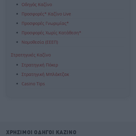
Οδηγός Καζίνο
Προσφορές* Καζίνο Live
Προσφορές Γνωριμίας*
Προσφορές Χωρίς Κατάθεση*
Νομοθεσία (ΕΕΕΠ)
Στρατηγικές Καζίνο
Στρατηγική Πόκερ
Στρατηγική Μπλάκτζακ
Casino Tips
ΧΡΉΣΙΜΟΙ ΟΔΗΓΟΊ ΚΑΖΊΝΟ