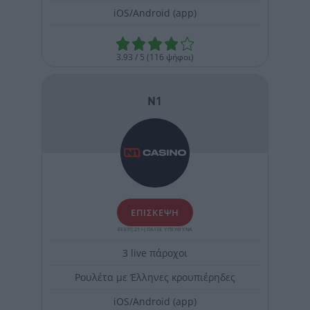
iOS/Android (app)
N1
ΕΠΊΣΚΕΨΗ
ΕΕΕΠ|21+|ΠΑΙΞΕ ΥΠΕΥΘΥΝΑ
3 live πάροχοι
Ρουλέτα με Έλληνες κρουπιέρηδες
iOS/Android (app)