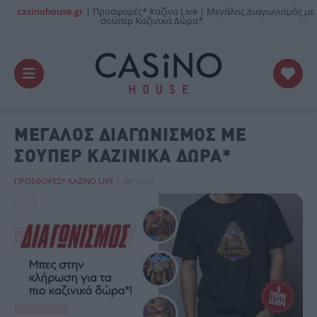
casinohouse.gr
|
Προσφορές* Καζίνο Live
|
Μεγάλος Διαγωνισμός με
×
σούπερ Καζινικά Δώρα*
ΑΡΧΙΚΉ
ΜΕΓΆΛΟΣ ΔΙΑΓΩΝΙΣΜΌΣ ΜΕ
ΤΖΟΝ
ΤΆΡΑΜΑΣ
ΣΟΎΠΕΡ ΚΑΖΙΝΙΚΆ ΔΏΡΑ*
ΠΡΟΣΦΟΡΈΣ*
ΠΡΟΣΦΟΡΈΣ* ΚΑΖΊΝΟ LIVE
|
28/10/24
ΚΑΖΊΝΟ
LIVE
ΚΑΛΎΤΕΡΑ
ONLINE
ONLINE
ΠΌΚΕΡ
CASINO
CASINO
ΝΈΑ
ΕΛΛΆΔΑ
LIVE
LIVE