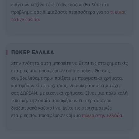
επίγειων καζίνο τότε το live καζίνο θα λύσει το
πρόβλημα σας !!! Διαβάστε περισσότερα για το
τι είναι
το live casino
.
ΠΟΚΕΡ ΕΛΛΑΔΑ
Στην ενότητα αυτή μπορείτε να δείτε τις στοιχηματικές
εταιρίες που προσφέρουν online poker. Θα σας
συμβουλεύαμε πριν παίξετε με πραγματικά χρήματα,
και εφόσον είστε αρχάριος, να δοκιμάσετε την τύχη
σας ΔΩΡΕΑΝ, με εικονικά χρήματα. Είναι μια πολύ καλή
τακτική, την οποία προσφέρουν τα περισσότερα
διαδικτυακά καζίνο live. Δείτε τις στοιχηματικές
εταιρίες που προσφέρουν νόμιμο
πόκερ στην Ελλάδα
.