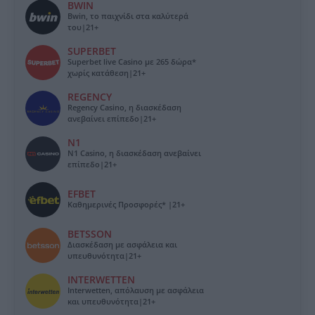
BWIN
Bwin, το παιχνίδι στα καλύτερά
του|21+
SUPERBET
Superbet live Casino με 265 δώρα*
χωρίς κατάθεση|21+
REGENCY
Regency Casino, η διασκέδαση
ανεβαίνει επίπεδο|21+
3.67
/
5
(33 ψήφοι)
N1
N1 Casino, η διασκέδαση ανεβαίνει
επίπεδο|21+
EFBET
Καθημερινές Προσφορές* |21+
BETSSON
Διασκέδαση με ασφάλεια και
υπευθυνότητα|21+
INTERWETTEN
Interwetten, απόλαυση με ασφάλεια
και υπευθυνότητα|21+