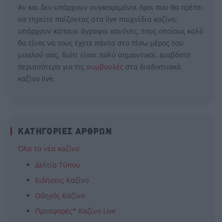
Αν και δεν υπάρχουν συγκεκριμένοι όροι που θα πρέπει
να τηρείτε παίζοντας στα live παιχνίδια καζίνο,
υπάρχουν κάποιοι άγραφοι κανόνες, τους οποίους καλό
θα είναι να τους έχετε πάντα στο πίσω μέρος του
4.40
/
μυαλού σας, διότι είναι πολύ σημαντικοί. Διαβάστε
περισσότερα για τις
συμβουλές
στα διαδικτυακά
4.02
/
5
καζίνο live.
4.02
/
5
ΚΑΤΗΓΟΡΙΕΣ ΑΡΘΡΩΝ
4.01
/
5
Όλα τα νέα καζίνο
Δελτία Τύπου
4.00
/
5
Ειδήσεις Καζίνο
Οδηγός Καζίνο
Προσφορές* Καζίνο Live