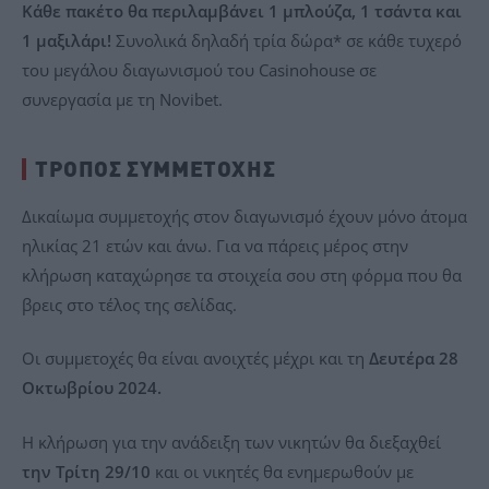
Κάθε πακέτο θα περιλαμβάνει 1 μπλούζα, 1 τσάντα και
1 μαξιλάρι!
Συνολικά δηλαδή τρία δώρα* σε κάθε τυχερό
του μεγάλου διαγωνισμού του Casinohouse σε
συνεργασία με τη Novibet.
ΤΡΌΠΟΣ ΣΥΜΜΕΤΟΧΉΣ
Δικαίωμα συμμετοχής στον διαγωνισμό έχουν μόνο άτομα
ηλικίας 21 ετών και άνω. Για να πάρεις μέρος στην
κλήρωση καταχώρησε τα στοιχεία σου στη φόρμα που θα
βρεις στο τέλος της σελίδας.
Οι συμμετοχές θα είναι ανοιχτές μέχρι και τη
Δευτέρα 28
Οκτωβρίου 2024.
Η κλήρωση για την ανάδειξη των νικητών θα διεξαχθεί
την Τρίτη 29/10
και οι νικητές θα ενημερωθούν με