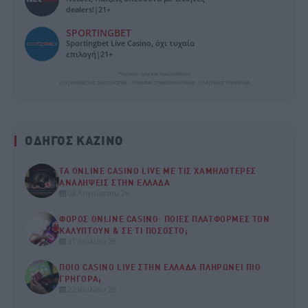
dealers!|21+
SPORTINGBET
Sportingbet Live Casino, όχι τυχαία
επιλογή|21+
*Ισχύουν όροι και προϋποθέσεις
21+|ΡΥΘΜΙΣΤΗΣ ΕΕΕΠ|ΕΟΠΑΕ – ΓΡΑΜΜΗ ΣΥΜΒΟΥΛΕΥΤΙΚΗΣ: 1114|ΠΑΙΞΕ ΥΠΕΥΘΥΝΑ
ΟΔΗΓΌΣ ΚΑΖΊΝΟ
ΤΑ ONLINE CASINO LIVE ΜΕ ΤΙΣ ΧΑΜΗΛΌΤΕΡΕΣ
ΑΝΑΛΉΨΕΙΣ ΣΤΗΝ ΕΛΛΆΔΑ
08 Αυγούστου 26
ΦΌΡΟΣ ONLINE CASINO: ΠΟΙΕΣ ΠΛΑΤΦΌΡΜΕΣ ΤΟΝ
ΚΑΛΎΠΤΟΥΝ & ΣΕ ΤΙ ΠΟΣΟΣΤΌ;
31 Ιουλίου 26
ΠΟΙΟ CASINO LIVE ΣΤΗΝ ΕΛΛΆΔΑ ΠΛΗΡΏΝΕΙ ΠΙΟ
ΓΡΉΓΟΡΑ;
22 Ιουλίου 26