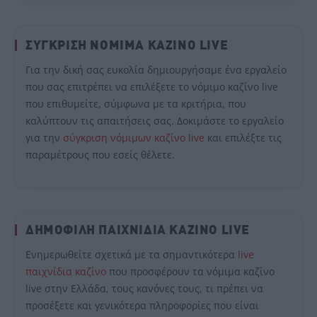
ΣΥΓΚΡΙΣΗ ΝΟΜΙΜΑ ΚΑΖΙΝΟ LIVE
Για την δική σας ευκολία δημιουργήσαμε ένα εργαλείο
που σας επιτρέπει να επιλέξετε το νόμιμο καζίνο live
που επιθυμείτε, σύμφωνα με τα κριτήρια, που
καλύπτουν τις απαιτήσεις σας. Δοκιμάστε το εργαλείο
για την
σύγκριση νόμιμων καζίνο live
και επιλέξτε τις
παραμέτρους που εσείς θέλετε.
ΔΗΜΟΦΙΛΗ ΠΑΙΧΝΙΔΙΑ ΚΑΖΙΝΟ LIVE
Ενημερωθείτε σχετικά με τα σημαντικότερα
live
παιχνίδια καζίνο
που προσφέρουν τα νόμιμα καζίνο
live στην Ελλάδα, τους κανόνες τους, τι πρέπει να
προσέξετε και γενικότερα πληροφορίες που είναι