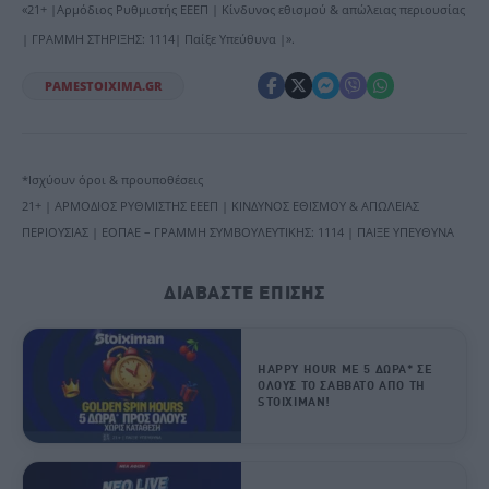
«21+ |Αρμόδιος Ρυθμιστής ΕΕΕΠ | Κίνδυνος εθισμού & απώλειας περιουσίας
| ΓΡΑΜΜΗ ΣΤΗΡΙΞΗΣ: 1114| Παίξε Υπεύθυνα |».
PAMESTOIXIMA.GR
Send
Send
Send
*Ισχύουν όροι & προυποθέσεις
21+ | ΑΡΜΟΔΙΟΣ ΡΥΘΜΙΣΤΗΣ ΕΕΕΠ | ΚΙΝΔΥΝΟΣ ΕΘΙΣΜΟΥ & ΑΠΩΛΕΙΑΣ
ΠΕΡΙΟΥΣΙΑΣ | ΕΟΠΑΕ – ΓΡΑΜΜΗ ΣΥΜΒΟΥΛΕΥΤΙΚΗΣ: 1114 | ΠΑΙΞΕ ΥΠΕΥΘΥΝΑ
ΔΙΑΒΆΣΤΕ ΕΠΊΣΗΣ
HAPPY HOUR ΜΕ 5 ΔΏΡΑ* ΣΕ
ΌΛΟΥΣ ΤΟ ΣΆΒΒΑΤΟ ΑΠΌ ΤΗ
STOIXIMAN!