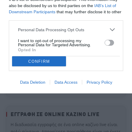
also be disclosed by us to third parties on the
IAB’s List of
Downstream Participants
that may further disclose it to other
third parties.
ΝΕΕΣ ΑΔΕΙΟΔΟΤΗΣΕΙΣ ΚΑΖΙΝΟ LIVE
Personal Data Processing Opt Outs
16 άδειες σε πρωτοεμφανιζόμενες εταιρίες στην
Ελλάδα
, αλλά και σε γνωστά και ήδη αγαπημένα καζίνο
I want to opt-out of processing my
Personal Data for Targeted Advertising.
live τα οποία – ως γνωστόν – λειτουργούσαν τα
Opted In
τελευταία χρόνια με ειδική προσωρινή άδεια από την
ΕΕΕΠ. Από τις 16 άδειες οι 15 εταιρίες θα έχουν την
CONFIRM
δυνατότητα εκτός του ηλεκτρονικού καζίνο να
λειτουργούν και αθλητικά στοιχήματα, ενώ 1 άδεια θα
Data Deletion
Data Access
Privacy Policy
λειτουργεί αποκλειστικά ως online καζίνο live.
ΕΓΓΡΑΦΗ ΣΕ ONLINE ΚΑΖΙΝΟ LIVE
Η διαδικασία εγγραφής σε ένα online καζίνο live είναι
πολύ σύντομη. Απαραίτητη προϋπόθεση είναι να έχετε