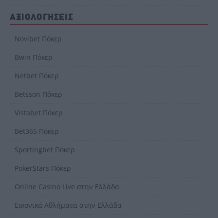
ΑΞΙΟΛΌΓΗΣΕΙΣ
Novibet Πόκερ
Bwin Πόκερ
Netbet Πόκερ
Betsson Πόκερ
Vistabet Πόκερ
Bet365 Πόκερ
Sportingbet Πόκερ
PokerStars Πόκερ
Online Casino Live στην Ελλάδα
Εικονικά Αθλήματα στην Ελλάδα