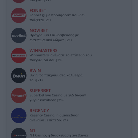
FONBET
Fonbet.gr με προσφορά* που δεν
παίζεται|21+
NOVIBET
3.67
/
5
(33 ψήφοι)
Πρόγραμμα Επιβράβευσης με
εντυπωσιακά δώρα* |21+
WINMASTERS
Winmasters, ανέβασε το επίπεδο του
παιχνιδιού σου|21+
BWIN
Bwin, το παιχνίδι στα καλύτερά
του|21+
SUPERBET
Superbet live Casino με 265 δώρα*
χωρίς κατάθεση|21+
REGENCY
Regency Casino, η διασκέδαση
ανεβαίνει επίπεδο|21+
N1
N1 Casino, η διασκέδαση ανεβαίνει