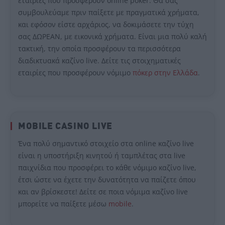
εταιρίες που προσφέρουν online poker. Θα σας
συμβουλεύαμε πριν παίξετε με πραγματικά χρήματα,
και εφόσον είστε αρχάριος, να δοκιμάσετε την τύχη
σας ΔΩΡΕΑΝ, με εικονικά χρήματα. Είναι μια πολύ καλή
τακτική, την οποία προσφέρουν τα περισσότερα
διαδικτυακά καζίνο live. Δείτε τις στοιχηματικές
εταιρίες που προσφέρουν νόμιμο
πόκερ στην Ελλάδα
.
MOBILE CASINO LIVE
Ένα πολύ σημαντικό στοιχείο στα online καζίνο live
είναι η υποστήριξη κινητού ή ταμπλέτας στα live
παιχνίδια που προσφέρει το κάθε νόμιμο καζίνο live,
έτσι ώστε να έχετε την δυνατότητα να παίζετε όπου
και αν βρίσκεστε! Δείτε σε ποια νόμιμα καζίνο live
μπορείτε να παίξετε μέσω
mobile
.