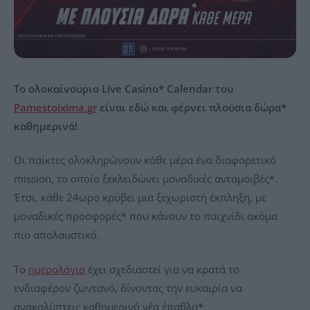
Το ολοκαίνουριο Live Casino* Calendar του
Pamestoixima.gr
είναι εδώ και φέρνει πλούσια δώρα*
καθημερινά!
Οι παίκτες ολοκληρώνουν κάθε μέρα ένα διαφορετικό
mission, το οποίο ξεκλειδώνει μοναδικές ανταμοιβές*.
Έτσι, κάθε 24ωρο κρύβει μια ξεχωριστή έκπληξη, με
μοναδικές προσφορές* που κάνουν το παιχνίδι ακόμα
πιο απολαυστικό.
Το
ημερολόγιο
έχει σχεδιαστεί για να κρατά το
ενδιαφέρον ζωντανό, δίνοντας την ευκαιρία να
ανακαλύπτεις καθημερινά νέα έπαθλα*.