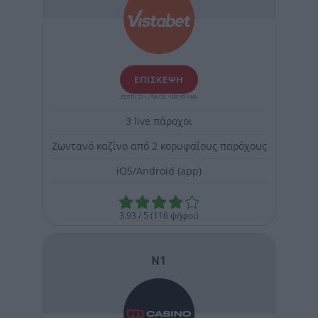
ΕΠΊΣΚΕΨΗ
ΕΕΕΠ|21+|ΠΑΙΞΕ ΥΠΕΥΘΥΝΑ
3 live πάροχοι
Ζωντανό καζίνο από 2 κορυφαίους παρόχους
iOS/Android (app)
N1