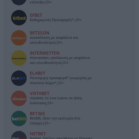
επίπεδο|21+
EFBET
Καθημερινές Προσφορές* |21+
BETSSON
Διασκέδαση με ασφάλεια και
υπευθυνότητα|21+
INTERWETTEN
Interwetten, απόλαυση με ασφάλεια
3.63
/
5
(19 ψήφοι)
και υπευθυνότητα|21+
ELABET
Πανίσχυρη προσφορά* γνωριμίας με
πλούσια δώρα*|21+
VISTABET
Vistabet, το Live Casino σε άλλη
διάσταση|21+
BET365
Bet365, ζήσε την εμπειρία στο
έπακρο|21+
NETBET
Netbet, Παίζεις υπεύθυνα με Έλληνες