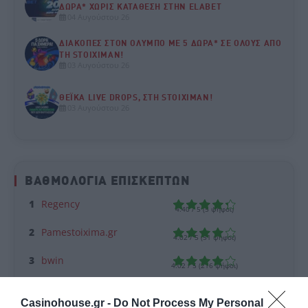
ΔΏΡΑ* ΧΩΡΊΣ ΚΑΤΆΘΕΣΗ ΣΤΗΝ ELABET
04 Αυγούστου 26
ΔΙΑΚΟΠΈΣ ΣΤΟΝ ΌΛΥΜΠΟ ΜΕ 5 ΔΏΡΑ* ΣΕ ΌΛΟΥΣ ΑΠΌ
ΤΗ STOIXIMAN!
03 Αυγούστου 26
ΘΕΪΚΆ LIVE DROPS, ΣΤΗ STOIXIMAN!
03 Αυγούστου 26
ΒΑΘΜΟΛΟΓΙΑ ΕΠΙΣΚΕΠΤΩΝ
1
Regency
2
Pamestoixima.gr
3
bwin
4
Interwetten
Casinohouse.gr -
Do Not Process My Personal