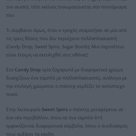
τον σωστό, τότε εκείνος ενσωματώνεται στο ποντάρισμά
του.
Τι συμβαίνει όμως, όταν ο τροχός σταματήσει σε μία από
τις τρεις θέσεις που δεν περιέχουν πολλαπλασιαστή
(Candy Drop, Sweet Spins, Sugar Bomb); Μια περιπέτεια
είναι έτοιμη να εκτυλιχθεί στις οθόνες!
Στο
Candy Drop
τρία ζαχαρωτά με διαφορετικό χρώμα
διασχίζουν ένα ταμπλό με πολλαπλασιαστές, ανάλογα με
την επιλογή χρώματος ο παίκτης κερδίζει το αντίστοιχο
ποσό.
Στην λειτουργία
Sweet Spins
ο παίκτης μεταφέρεται σε
ένα νέο περιβάλλον, όπου σε ένα ταμπλό 6×5
εμφανίζονται διαφορετικά σύμβολα, όπου ο συνδυασμός
τους αυξάνει τα κέρδη.