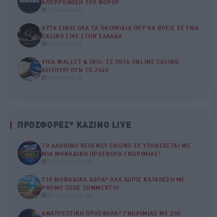
ΑΠΟΡΡΌΦΗΣΗ ΤΟΥ ΦΌΡΟΥ
21 Ιουλίου 26
ΑΥΤΆ ΕΊΝΑΙ ΟΛΑ ΤΑ ΠΑΙΧΝΊΔΙΑ ΠΟΥ ΘΑ ΒΡΕΙΣ ΣΕ ΈΝΑ
CASINO LIVE ΣΤΗΝ ΕΛΛΆΔΑ
07 Ιουλίου 26
VIVA WALLET & IRIS: ΣΕ ΠΟΙΑ ONLINE CASINO
ΛΕΙΤΟΥΡΓΟΎΝ ΤΟ 2026
03 Ιουλίου 26
ΠΡΟΣΦΟΡΈΣ* ΚΑΖΊΝΟ LIVE
ΤΟ ΑΛΗΘΙΝΟ REGENCY CASINO ΣΕ ΥΠΟΔΈΧΕΤΑΙ ΜΕ
ΜΙΑ ΜΟΝΑΔΙΚΉ ΠΡΟΣΦΟΡΆ ΓΝΩΡΙΜΊΑΣ!
06 Αυγούστου 26
710 ΜΟΝΑΔΙΚΆ ΔΏΡΑ* ΌΛΑ ΧΩΡΊΣ ΚΑΤΆΘΕΣΗ ΜΕ
PROMO CODE SUMMER710
05 Αυγούστου 26
ΑΝΑΤΡΕΠΤΙΚΉ ΠΡΟΣΦΟΡΆ* ΓΝΩΡΙΜΊΑΣ ΜΕ 205