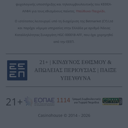
ψυχολογικής υποστήριξης και τηλεσυμβουλευτικής του ΚΕΘΕΑ-
ΑΛΦΑ για τους εθισμένους παίκτες.
Υπεύθυνο Παιχνίδι
.
Ο ιστότοπος λειτουργεί υπό τη διαχείριση της Betmarket (CY) Ltd
και παρέχει νόμιμα υπηρεσίες στην Ελλάδα με αριθμό Άδειας
Καταλληλότητας Συνεργάτη HGC-000018-AFF, που έχει χορηγηθεί
από την ΕΕΕΠ.
21+ | ΚΙΝΔΥΝΟΣ ΕΘΙΣΜΟΥ &
ΑΠΩΛΕΙΑΣ ΠΕΡΙΟΥΣΙΑΣ | ΠΑΙΞΕ
ΥΠΕΥΘΥΝΑ
21+
Casinohouse © 2014 - 2026