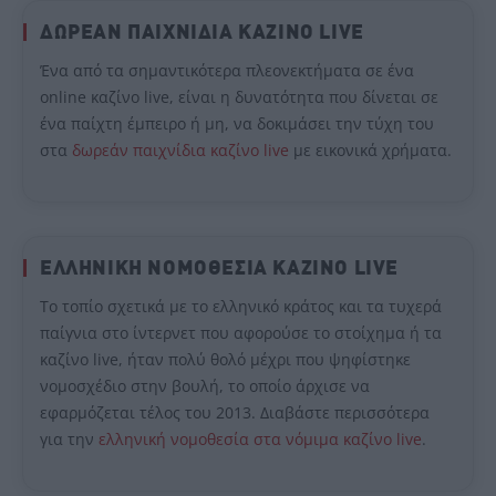
ΔΩΡΕΑΝ ΠΑΙΧΝΙΔΙΑ ΚΑΖΙΝΟ LIVE
Ένα από τα σημαντικότερα πλεονεκτήματα σε ένα
online καζίνο live, είναι η δυνατότητα που δίνεται σε
ένα παίχτη έμπειρο ή μη, να δοκιμάσει την τύχη του
στα
δωρεάν παιχνίδια καζίνο live
με εικονικά χρήματα.
ΕΛΛΗΝΙΚΗ ΝΟΜΟΘΕΣΙΑ ΚΑΖΙΝΟ LIVE
Το τοπίο σχετικά με το ελληνικό κράτος και τα τυχερά
παίγνια στο ίντερνετ που αφορούσε το στοίχημα ή τα
4.40
/
καζίνο live, ήταν πολύ θολό μέχρι που ψηφίστηκε
νομοσχέδιο στην βουλή, το οποίο άρχισε να
εφαρμόζεται τέλος του 2013. Διαβάστε περισσότερα
4.02
/
5
για την
ελληνική νομοθεσία στα νόμιμα καζίνο live
.
4.02
/
5