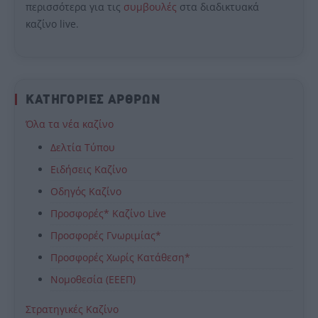
περισσότερα για τις
συμβουλές
στα διαδικτυακά
καζίνο live.
ΚΑΤΗΓΟΡΙΕΣ ΑΡΘΡΩΝ
Όλα τα νέα καζίνο
Δελτία Τύπου
Ειδήσεις Καζίνο
Οδηγός Καζίνο
Προσφορές* Καζίνο Live
Προσφορές Γνωριμίας*
Προσφορές Χωρίς Κατάθεση*
Νομοθεσία (ΕΕΕΠ)
Στρατηγικές Καζίνο