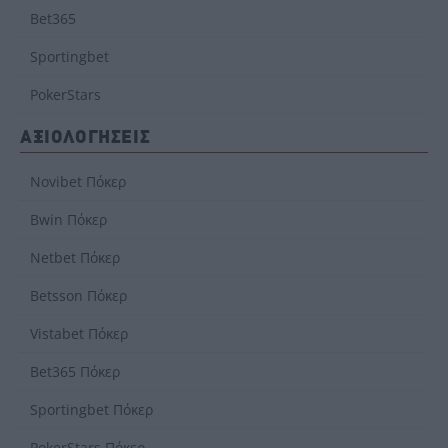
Bet365
Sportingbet
PokerStars
ΑΞΙΟΛΌΓΗΣΕΙΣ
Novibet Πόκερ
Bwin Πόκερ
Netbet Πόκερ
Betsson Πόκερ
Vistabet Πόκερ
Bet365 Πόκερ
Sportingbet Πόκερ
PokerStars Πόκερ