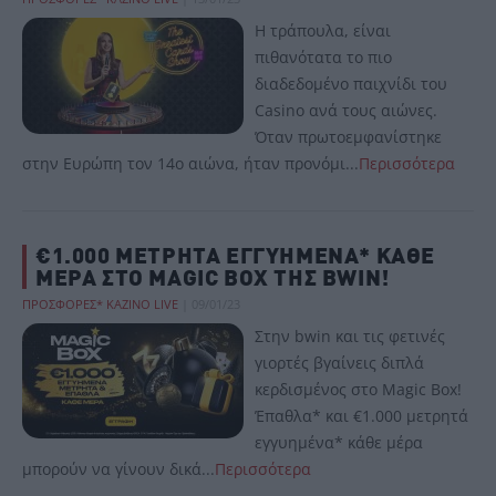
Η τράπουλα, είναι
πιθανότατα το πιο
διαδεδομένο παιχνίδι του
Casino ανά τους αιώνες.
Όταν πρωτοεμφανίστηκε
στην Ευρώπη τον 14ο αιώνα, ήταν προνόμι...
Περισσότερα
€1.000 ΜΕΤΡΗΤΆ ΕΓΓΥΗΜΈΝΑ* ΚΆΘΕ
ΜΈΡΑ ΣΤΟ MAGIC BOX ΤΗΣ BWIN!
ΠΡΟΣΦΟΡΈΣ* ΚΑΖΊΝΟ LIVE
|
09/01/23
Στην bwin και τις φετινές
γιορτές βγαίνεις διπλά
κερδισμένος στο Magic Box!
Έπαθλα* και €1.000 μετρητά
εγγυημένα* κάθε μέρα
μπορούν να γίνουν δικά...
Περισσότερα