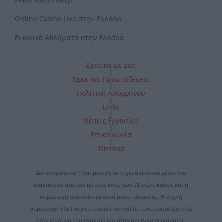
Online Casino Live στην Ελλάδα
Εικονικά Αθλήματα στην Ελλάδα
Σχετικά με μας
|
Όροι και Προϋποθέσεις
|
Πολιτική Απορρήτου
|
Links
|
Θέσεις Εργασίας
|
Επικοινωνία
|
Sitemap
Δεν επιτρέπεται η συμμετοχή σε τυχερά παίγνια μέσω του
διαδικτύου ατόμων ηλικίας κάτω των 21 ετών, καθώς και η
συμμετοχή στα παίγνια αυτά μέσω πίστωσης. Η συχνή
συμμετοχή στα Παίγνια μπορεί να εκθέτει τους συμμετέχοντες
στον κίνδυνο του εθισμού και στην απώλεια περιουσίας.