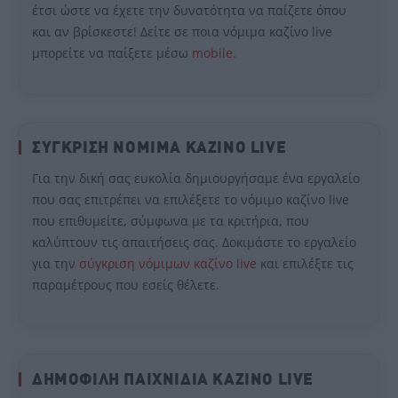
έτσι ώστε να έχετε την δυνατότητα να παίζετε όπου
και αν βρίσκεστε! Δείτε σε ποια νόμιμα καζίνο live
μπορείτε να παίξετε μέσω
mobile
.
ΣΥΓΚΡΙΣΗ ΝΟΜΙΜΑ ΚΑΖΙΝΟ LIVE
Για την δική σας ευκολία δημιουργήσαμε ένα εργαλείο
που σας επιτρέπει να επιλέξετε το νόμιμο καζίνο live
που επιθυμείτε, σύμφωνα με τα κριτήρια, που
καλύπτουν τις απαιτήσεις σας. Δοκιμάστε το εργαλείο
για την
σύγκριση νόμιμων καζίνο live
και επιλέξτε τις
παραμέτρους που εσείς θέλετε.
ΔΗΜΟΦΙΛΗ ΠΑΙΧΝΙΔΙΑ ΚΑΖΙΝΟ LIVE