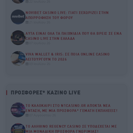
22 Ιουλίου 26
NOVIBET CASINO LIVE: ΓΙΑΤΊ ΞΕΧΩΡΊΖΕΙ ΣΤΗΝ
ΑΠΟΡΡΌΦΗΣΗ ΤΟΥ ΦΌΡΟΥ
21 Ιουλίου 26
ΑΥΤΆ ΕΊΝΑΙ ΟΛΑ ΤΑ ΠΑΙΧΝΊΔΙΑ ΠΟΥ ΘΑ ΒΡΕΙΣ ΣΕ ΈΝΑ
CASINO LIVE ΣΤΗΝ ΕΛΛΆΔΑ
07 Ιουλίου 26
VIVA WALLET & IRIS: ΣΕ ΠΟΙΑ ONLINE CASINO
ΛΕΙΤΟΥΡΓΟΎΝ ΤΟ 2026
03 Ιουλίου 26
ΠΡΟΣΦΟΡΈΣ* ΚΑΖΊΝΟ LIVE
ΤΟ ΚΑΛΟΚΑΊΡΙ ΣΤΟ N1CASINO.GR ΑΠΟΚΤΆ ΝΈΑ
ΈΝΤΑΣΗ, ΜΕ ΜΙΑ ΠΡΟΣΦΟΡΆ* ΓΕΜΆΤΗ ΕΚΠΛΉΞΕΙΣ!
07 Αυγούστου 26
ΤΟ ΑΛΗΘΙΝΟ REGENCY CASINO ΣΕ ΥΠΟΔΈΧΕΤΑΙ ΜΕ
ΜΙΑ ΜΟΝΑΔΙΚΉ ΠΡΟΣΦΟΡΆ ΓΝΩΡΙΜΊΑΣ!