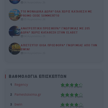
06 Αυγούστου 26
710 ΜΟΝΑΔΙΚΆ ΔΏΡΑ* ΌΛΑ ΧΩΡΊΣ ΚΑΤΆΘΕΣΗ ΜΕ
PROMO CODE SUMMER710
05 Αυγούστου 26
ΑΝΑΤΡΕΠΤΙΚΉ ΠΡΟΣΦΟΡΆ* ΓΝΩΡΙΜΊΑΣ ΜΕ 205
ΔΏΡΑ* ΧΩΡΊΣ ΚΑΤΆΘΕΣΗ ΣΤΗΝ ELABET
04 Αυγούστου 26
ΑΠΊΣΤΕΥΤΟ! GIGA ΠΡΟΣΦΟΡΆ* ΓΝΩΡΙΜΊΑΣ ΑΠΌ ΤΗΝ
BWIN!
04 Αυγούστου 26
ΒΑΘΜΟΛΟΓΙΑ ΕΠΙΣΚΕΠΤΩΝ
1
Regency
2
Pamestoixima.gr
3
bwin