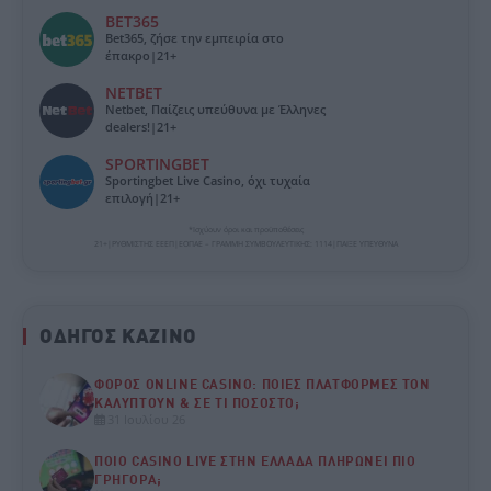
BET365
Bet365, ζήσε την εμπειρία στο
έπακρο|21+
NETBET
Netbet, Παίζεις υπεύθυνα με Έλληνες
dealers!|21+
SPORTINGBET
Sportingbet Live Casino, όχι τυχαία
επιλογή|21+
*Ισχύουν όροι και προϋποθέσεις
21+|ΡΥΘΜΙΣΤΗΣ ΕΕΕΠ|ΕΟΠΑΕ – ΓΡΑΜΜΗ ΣΥΜΒΟΥΛΕΥΤΙΚΗΣ: 1114|ΠΑΙΞΕ ΥΠΕΥΘΥΝΑ
ΟΔΗΓΌΣ ΚΑΖΊΝΟ
ΦΌΡΟΣ ONLINE CASINO: ΠΟΙΕΣ ΠΛΑΤΦΌΡΜΕΣ ΤΟΝ
ΚΑΛΎΠΤΟΥΝ & ΣΕ ΤΙ ΠΟΣΟΣΤΌ;
31 Ιουλίου 26
ΠΟΙΟ CASINO LIVE ΣΤΗΝ ΕΛΛΆΔΑ ΠΛΗΡΏΝΕΙ ΠΙΟ
ΓΡΉΓΟΡΑ;