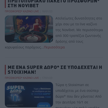
ΠΡΩΤΟΠΟΡΙΑΚΌ ΠΑΚΈΤΟ ΠΡΟΣΦΟΡΏΝ*
ΣΤΗ NOVIBET
ΠΡΟΣΦΟΡΈΣ* ΚΑΖΊΝΟ LIVE
|
18/01/23
Ατελείωτες δυνατότητες στο
χέρι σου με το live καζίνο
της Novibet. Με περισσότερα
από 300 τραπέζια ζωντανής
δράσης από τους
κορυφαίους παρόχους...
Περισσότερα
ΜΕ ΈΝΑ SUPER ΔΏΡΟ* ΣΕ ΥΠΟΔΈΧΕΤΑΙ Η
STOIXIMAN!
ΠΡΟΣΦΟΡΈΣ* ΚΑΖΊΝΟ LIVE
|
17/01/23
Τώρα η Stoiximan σε
υποδέχεται με ένα σούπερ
δώρο* που δεν χάνεται! Από
την Δευτέρα 16/1 σε
περιμένει μία πολύ μεγάλη