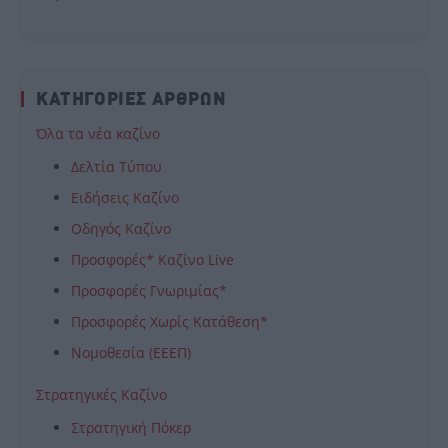
ΚΑΤΗΓΟΡΙΕΣ ΑΡΘΡΩΝ
Όλα τα νέα καζίνο
Δελτία Τύπου
Ειδήσεις Καζίνο
Οδηγός Καζίνο
Προσφορές* Καζίνο Live
Προσφορές Γνωριμίας*
Προσφορές Χωρίς Κατάθεση*
Νομοθεσία (ΕΕΕΠ)
Στρατηγικές Καζίνο
Στρατηγική Πόκερ