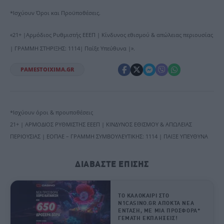
*Ισχύουν Όροι και Προϋποθέσεις.
«21+ |Αρμόδιος Ρυθμιστής ΕΕΕΠ | Κίνδυνος εθισμού & απώλειας περιουσίας
| ΓΡΑΜΜΗ ΣΤΗΡΙΞΗΣ: 1114| Παίξε Υπεύθυνα |».
PAMESTOIXIMA.GR
Send
Send
Send
*Ισχύουν όροι & προυποθέσεις
21+ | ΑΡΜΟΔΙΟΣ ΡΥΘΜΙΣΤΗΣ ΕΕΕΠ | ΚΙΝΔΥΝΟΣ ΕΘΙΣΜΟΥ & ΑΠΩΛΕΙΑΣ
ΠΕΡΙΟΥΣΙΑΣ | ΕΟΠΑΕ – ΓΡΑΜΜΗ ΣΥΜΒΟΥΛΕΥΤΙΚΗΣ: 1114 | ΠΑΙΞΕ ΥΠΕΥΘΥΝΑ
ΔΙΑΒΆΣΤΕ ΕΠΊΣΗΣ
ΤΟ ΚΑΛΟΚΑΊΡΙ ΣΤΟ
N1CASINO.GR ΑΠΟΚΤΆ ΝΈΑ
ΈΝΤΑΣΗ, ΜΕ ΜΙΑ ΠΡΟΣΦΟΡΆ*
ΓΕΜΆΤΗ ΕΚΠΛΉΞΕΙΣ!