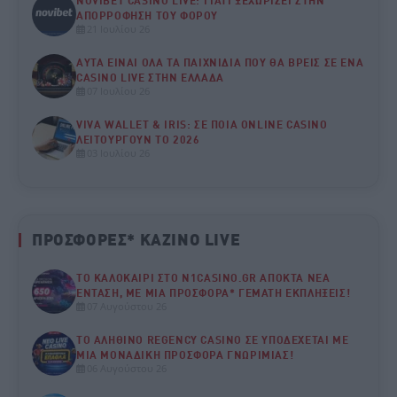
NOVIBET CASINO LIVE: ΓΙΑΤΊ ΞΕΧΩΡΊΖΕΙ ΣΤΗΝ
ΑΠΟΡΡΌΦΗΣΗ ΤΟΥ ΦΌΡΟΥ
21 Ιουλίου 26
ΑΥΤΆ ΕΊΝΑΙ ΟΛΑ ΤΑ ΠΑΙΧΝΊΔΙΑ ΠΟΥ ΘΑ ΒΡΕΙΣ ΣΕ ΈΝΑ
CASINO LIVE ΣΤΗΝ ΕΛΛΆΔΑ
07 Ιουλίου 26
VIVA WALLET & IRIS: ΣΕ ΠΟΙΑ ONLINE CASINO
ΛΕΙΤΟΥΡΓΟΎΝ ΤΟ 2026
03 Ιουλίου 26
ΠΡΟΣΦΟΡΈΣ* ΚΑΖΊΝΟ LIVE
ΤΟ ΚΑΛΟΚΑΊΡΙ ΣΤΟ N1CASINO.GR ΑΠΟΚΤΆ ΝΈΑ
ΈΝΤΑΣΗ, ΜΕ ΜΙΑ ΠΡΟΣΦΟΡΆ* ΓΕΜΆΤΗ ΕΚΠΛΉΞΕΙΣ!
07 Αυγούστου 26
ΤΟ ΑΛΗΘΙΝΟ REGENCY CASINO ΣΕ ΥΠΟΔΈΧΕΤΑΙ ΜΕ
ΜΙΑ ΜΟΝΑΔΙΚΉ ΠΡΟΣΦΟΡΆ ΓΝΩΡΙΜΊΑΣ!
06 Αυγούστου 26