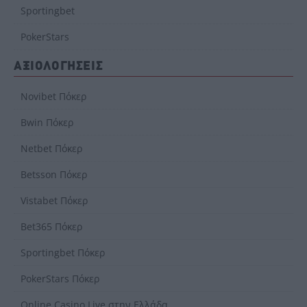
Sportingbet
PokerStars
ΑΞΙΟΛΌΓΗΣΕΙΣ
Novibet Πόκερ
Bwin Πόκερ
Netbet Πόκερ
Betsson Πόκερ
Vistabet Πόκερ
Bet365 Πόκερ
Sportingbet Πόκερ
PokerStars Πόκερ
Online Casino Live στην Ελλάδα