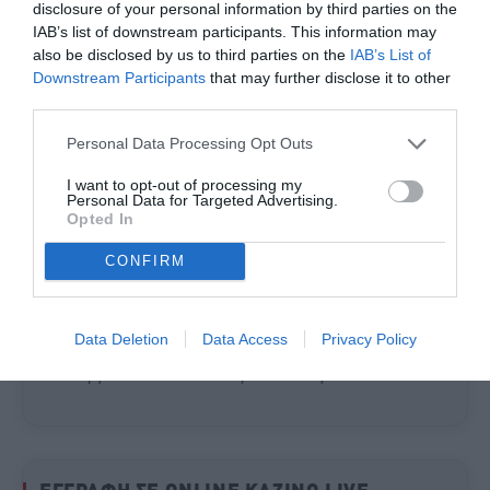
disclosure of your personal information by third parties on the
Επιλέξαμε για εσάς τα
καλύτερα online casino live
και
IAB’s list of downstream participants. This information may
σας τα παρουσιάζουμε ένα προς ένα.
also be disclosed by us to third parties on the
IAB’s List of
Downstream Participants
that may further disclose it to other
third parties.
Personal Data Processing Opt Outs
ΝΕΕΣ ΑΔΕΙΟΔΟΤΗΣΕΙΣ ΚΑΖΙΝΟ LIVE
I want to opt-out of processing my
16 άδειες σε πρωτοεμφανιζόμενες εταιρίες στην
Personal Data for Targeted Advertising.
Ελλάδα
, αλλά και σε γνωστά και ήδη αγαπημένα καζίνο
Opted In
live τα οποία – ως γνωστόν – λειτουργούσαν τα
CONFIRM
τελευταία χρόνια με ειδική προσωρινή άδεια από την
ΕΕΕΠ. Από τις 16 άδειες οι 15 εταιρίες θα έχουν την
δυνατότητα εκτός του ηλεκτρονικού καζίνο να
Data Deletion
Data Access
Privacy Policy
λειτουργούν και αθλητικά στοιχήματα, ενώ 1 άδεια θα
λειτουργεί αποκλειστικά ως online καζίνο live.