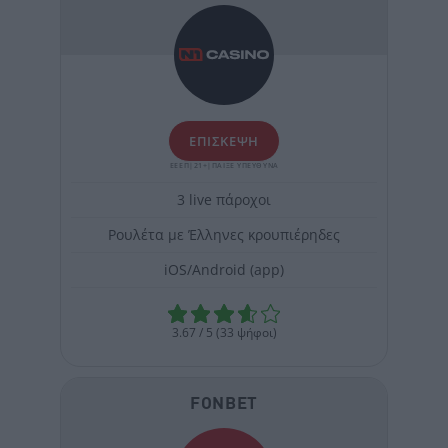
ΕΠΊΣΚΕΨΗ
ΕΕΕΠ|21+|ΠΑΙΞΕ ΥΠΕΥΘΥΝΑ
3 live πάροχοι
Ρουλέτα με Έλληνες κρουπιέρηδες
iOS/Android (app)
FONBET