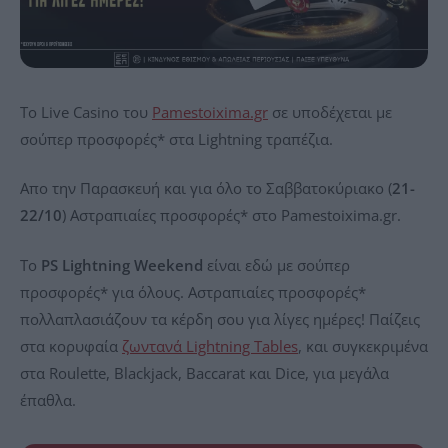
Το Live Casino του
Pamestoixima.gr
σε υποδέχεται με
σούπερ προσφορές* στα Lightning τραπέζια.
Απο την Παρασκευή και για όλο το Σαββατοκύριακο (
21-
22/10
) Αστραπιαίες προσφορές* στο Pamestoixima.gr.
Το
PS Lightning Weekend
είναι εδώ με σούπερ
προσφορές* για όλους. Αστραπιαίες προσφορές*
πολλαπλασιάζουν τα κέρδη σου για λίγες ημέρες! Παίζεις
στα κορυφαία
ζωντανά Lightning Tables
, και συγκεκριμένα
στα Roulette, Blackjack, Baccarat και Dice, για μεγάλα
έπαθλα.