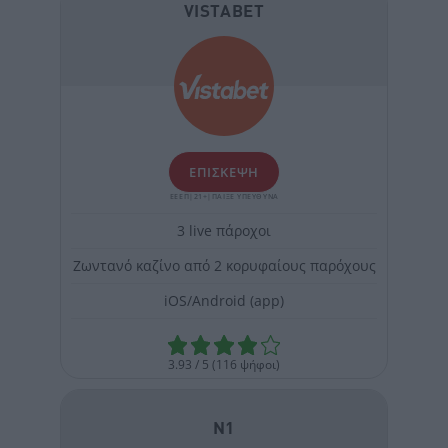
VISTABET
ΕΠΊΣΚΕΨΗ
ΕΕΕΠ|21+|ΠΑΙΞΕ ΥΠΕΥΘΥΝΑ
3 live πάροχοι
Ζωντανό καζίνο από 2 κορυφαίους παρόχους
iOS/Android (app)
N1