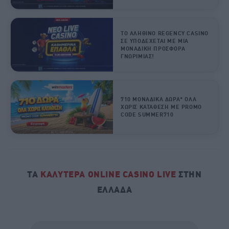
ΤΟ ΑΛΗΘΙΝΟ REGENCY CASINO
ΣΕ ΥΠΟΔΈΧΕΤΑΙ ΜΕ ΜΙΑ
ΜΟΝΑΔΙΚΉ ΠΡΟΣΦΟΡΆ
ΓΝΩΡΙΜΊΑΣ!
710 ΜΟΝΑΔΙΚΆ ΔΏΡΑ* ΌΛΑ
ΧΩΡΊΣ ΚΑΤΆΘΕΣΗ ΜΕ PROMO
CODE SUMMER710
ΤΑ
ΚΑΛΎΤΕΡΑ ONLINE CASINO LIVE
ΣΤΗΝ
ΕΛΛΆΔΑ