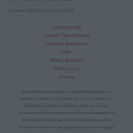
Εικονικά Αθλήματα στην Ελλάδα
Σχετικά με μας
|
Όροι και Προϋποθέσεις
|
Πολιτική Απορρήτου
|
Links
|
Θέσεις Εργασίας
|
Επικοινωνία
|
Sitemap
Δεν επιτρέπεται η συμμετοχή σε τυχερά παίγνια μέσω του
διαδικτύου ατόμων ηλικίας κάτω των 21 ετών, καθώς και η
συμμετοχή στα παίγνια αυτά μέσω πίστωσης. Η συχνή
συμμετοχή στα Παίγνια μπορεί να εκθέτει τους συμμετέχοντες
στον κίνδυνο του εθισμού και στην απώλεια περιουσίας.
Αν κάποιος πιστεύει ότι έχει πρόβλημα σχετικό με τα τυχερά