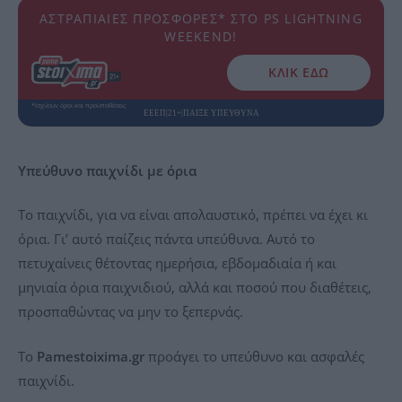
ΑΣΤΡΑΠΙΑΊΕΣ ΠΡΟΣΦΟΡΈΣ* ΣΤΟ PS LIGHTNING
WEEKEND!
ΚΛΙΚ ΕΔΏ
*Ισχύουν όροι και προϋποθέσεις
ΕΕΕΠ|21+|ΠΑΙΞΕ ΥΠΕΥΘΥΝΑ
Υπεύθυνο παιχνίδι με όρια
Το παιχνίδι, για να είναι απολαυστικό, πρέπει να έχει κι
όρια. Γι’ αυτό παίζεις πάντα υπεύθυνα. Αυτό το
πετυχαίνεις θέτοντας ημερήσια, εβδομαδιαία ή και
μηνιαία όρια παιχνιδιού, αλλά και ποσού που διαθέτεις,
προσπαθώντας να μην το ξεπερνάς.
Το
Pamestoixima.gr
προάγει το υπεύθυνο και ασφαλές
παιχνίδι.