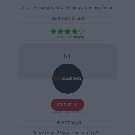
Ζωντανό καζίνο από 2 κορυφαίους παρόχους
iOS/Android (app)
N1
ΕΠΊΣΚΕΨΗ
ΕΕΕΠ|21+|ΠΑΙΞΕ ΥΠΕΥΘΥΝΑ
3 live πάροχοι
Ρουλέτα με Έλληνες κρουπιέρηδες