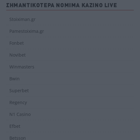
ΣΗΜΑΝΤΙΚΌΤΕΡΑ ΝΌΜΙΜΑ ΚΑΖΊΝΟ LIVE
Stoiximan.gr
Pamestoixima.gr
Fonbet
Novibet
Winmasters
Bwin
Superbet
Regency
N1 Casino
Efbet
Betsson