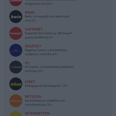
παιχνιδιού σου|21+
BWIN
Bwin, το παιχνίδι στα καλύτερά
του|21+
3.67
/
5
(33 ψήφοι)
SUPERBET
Superbet live Casino με 265 δώρα*
χωρίς κατάθεση|21+
REGENCY
Regency Casino, η διασκέδαση
ανεβαίνει επίπεδο|21+
N1
N1 Casino, η διασκέδαση ανεβαίνει
επίπεδο|21+
EFBET
Καθημερινές Προσφορές* |21+
BETSSON
Διασκέδαση με ασφάλεια και
υπευθυνότητα|21+
INTERWETTEN