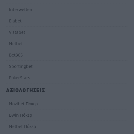
Interwetten
Elabet
Vistabet
Netbet
Bet365
Sportingbet
PokerStars
ΑΞΙΟΛΌΓΗΣΕΙΣ
Novibet Πόκερ
Bwin Πόκερ
Netbet Πόκερ