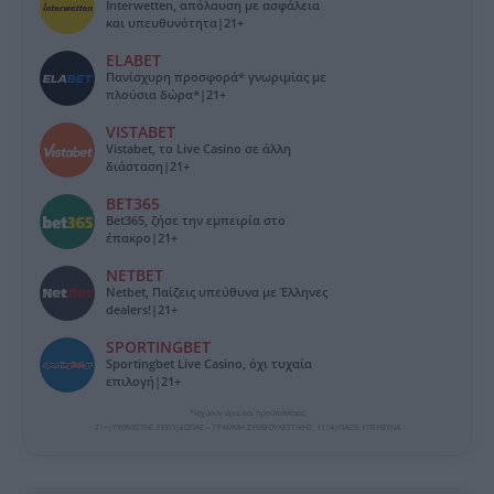
Interwetten, απόλαυση με ασφάλεια
και υπευθυνότητα|21+
ELABET
Πανίσχυρη προσφορά* γνωριμίας με
πλούσια δώρα*|21+
VISTABET
Vistabet, το Live Casino σε άλλη
διάσταση|21+
BET365
3.63
/
5
(19 ψήφοι)
Bet365, ζήσε την εμπειρία στο
έπακρο|21+
NETBET
Netbet, Παίζεις υπεύθυνα με Έλληνες
dealers!|21+
SPORTINGBET
Sportingbet Live Casino, όχι τυχαία
επιλογή|21+
*Ισχύουν όροι και προϋποθέσεις
21+|ΡΥΘΜΙΣΤΗΣ ΕΕΕΠ|ΕΟΠΑΕ – ΓΡΑΜΜΗ ΣΥΜΒΟΥΛΕΥΤΙΚΗΣ: 1114|ΠΑΙΞΕ ΥΠΕΥΘΥΝΑ