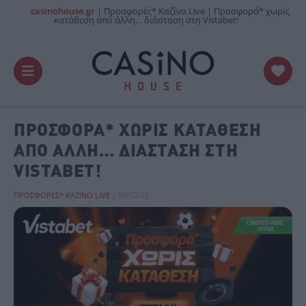
casinohouse.gr
|
Προσφορές* Καζίνο Live
|
Προσφορά* χωρίς
×
κατάθεση από άλλη… διάσταση στη Vistabet!
ΑΡΧΙΚΉ
ΠΡΟΣΦΟΡΆ* ΧΩΡΊΣ ΚΑΤΆΘΕΣΗ
ΤΖΟΝ
ΤΆΡΑΜΑΣ
ΑΠΌ ΆΛΛΗ… ΔΙΆΣΤΑΣΗ ΣΤΗ
VISTABET!
ΠΡΟΣΦΟΡΈΣ*
ΚΑΖΊΝΟ
LIVE
ΠΡΟΣΦΟΡΈΣ* ΚΑΖΊΝΟ LIVE
|
05/12/23
ΚΑΛΎΤΕΡΑ
ONLINE
ONLINE
ΠΌΚΕΡ
CASINO
CASINO
ΝΈΑ
ΕΛΛΆΔΑ
LIVE
LIVE