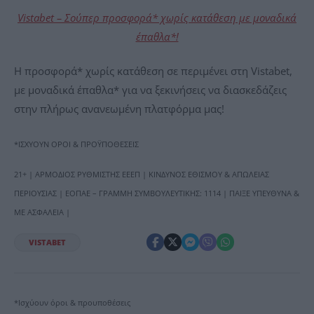
Vistabet – Σούπερ προσφορά* χωρίς κατάθεση με μοναδικά
έπαθλα*!
Η προσφορά* χωρίς κατάθεση σε περιμένει στη Vistabet,
με μοναδικά έπαθλα* για να ξεκινήσεις να διασκεδάζεις
στην πλήρως ανανεωμένη πλατφόρμα μας!
*ΙΣΧΥΟΥΝ ΟΡΟΙ & ΠΡΟΫΠΟΘΕΣΕΙΣ
21+ | ΑΡΜΟΔΙΟΣ ΡΥΘΜΙΣΤΗΣ ΕΕΕΠ | ΚΙΝΔΥΝΟΣ ΕΘΙΣΜΟΥ & ΑΠΩΛΕΙΑΣ
ΠΕΡΙΟΥΣΙΑΣ | ΕΟΠΑΕ – ΓΡΑΜΜΗ ΣΥΜΒΟΥΛΕΥΤΙΚΗΣ: 1114 | ΠΑΙΞΕ ΥΠΕΥΘΥΝΑ &
ΜΕ ΑΣΦΑΛΕΙΑ |
VISTABET
Send
Send
Send
*Ισχύουν όροι & προυποθέσεις