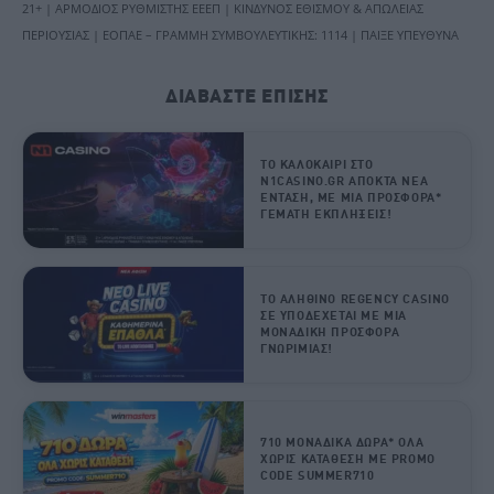
21+ | ΑΡΜΟΔΙΟΣ ΡΥΘΜΙΣΤΗΣ ΕΕΕΠ | ΚΙΝΔΥΝΟΣ ΕΘΙΣΜΟΥ & ΑΠΩΛΕΙΑΣ
ΠΕΡΙΟΥΣΙΑΣ | ΕΟΠΑΕ – ΓΡΑΜΜΗ ΣΥΜΒΟΥΛΕΥΤΙΚΗΣ: 1114 | ΠΑΙΞΕ ΥΠΕΥΘΥΝΑ
ΔΙΑΒΆΣΤΕ ΕΠΊΣΗΣ
ΤΟ ΚΑΛΟΚΑΊΡΙ ΣΤΟ
N1CASINO.GR ΑΠΟΚΤΆ ΝΈΑ
ΈΝΤΑΣΗ, ΜΕ ΜΙΑ ΠΡΟΣΦΟΡΆ*
ΓΕΜΆΤΗ ΕΚΠΛΉΞΕΙΣ!
ΤΟ ΑΛΗΘΙΝΟ REGENCY CASINO
ΣΕ ΥΠΟΔΈΧΕΤΑΙ ΜΕ ΜΙΑ
ΜΟΝΑΔΙΚΉ ΠΡΟΣΦΟΡΆ
ΓΝΩΡΙΜΊΑΣ!
710 ΜΟΝΑΔΙΚΆ ΔΏΡΑ* ΌΛΑ
ΧΩΡΊΣ ΚΑΤΆΘΕΣΗ ΜΕ PROMO
CODE SUMMER710