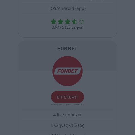
iOS/Android (app)
FONBET
ΕΠΊΣΚΕΨΗ
ΕΕΕΠ|21+|ΠΑΙΞΕ ΥΠΕΥΘΥΝΑ
4 live πάροχοι
Έλληνες ντίλερς