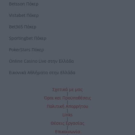
Betsson Πόκερ
Vistabet Πόκερ
Bet365 Πόκερ
Sportingbet Πόκερ
PokerStars Πόκερ
Online Casino Live στην Ελλάδα
Εικονικά Αθλήματα στην Ελλάδα
Σχετικά με μας
|
Όροι και Προϋποθέσεις
|
Πολιτική Απορρήτου
|
Links
|
Θέσεις Εργασίας
|
Επικοινωνία