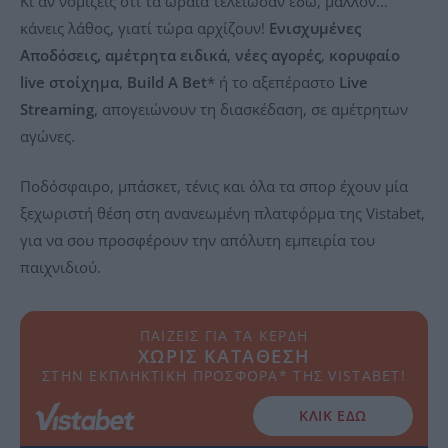
Κι αν νομίζεις ότι τα ωραία τελείωσαν εδώ, μάλλον…
κάνεις λάθος, γιατί τώρα αρχίζουν!
Ενισχυμένες
Αποδόσεις, αμέτρητα ειδικά
,
νέες αγορές
,
κορυφαίο
live στοίχημα
,
Build A Bet
* ή το αξεπέραστο
Live
Streaming
, απογειώνουν τη διασκέδαση, σε αμέτρητων
αγώνες.
Ποδόσφαιρο, μπάσκετ, τένις και όλα τα σπορ έχουν μία
ξεχωριστή θέση στη ανανεωμένη πλατφόρμα της Vistabet,
για να σου προσφέρουν την απόλυτη εμπειρία του
παιχνιδιού.
ΠΑΊΖΕΙΣ ΓΙΑ ΤΑ ΚΈΡΔΗ
ΧΩΡΊΣ ΚΑΤΆΘΕΣΗ
ΣΤΗΝ ΕΚΠΛΗΚΤΙΚΉ ΠΡΟΣΦΟΡΆ* ΤΗΣ VISTABET!
ΚΛΙΚ ΕΔΏ