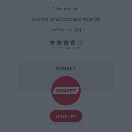
3 live πάροχοι
Ρουλέτα με Έλληνες κρουπιέρηδες
iOS/Android (app)
FONBET
3.93
/
5
(116 ψήφοι)
ΕΠΊΣΚΕΨΗ
ΕΕΕΠ|21+|ΠΑΙΞΕ ΥΠΕΥΘΥΝΑ