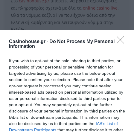
Στο
casinohouse.gr
μπορείτε να βρείτε αξιολογήσεις
και πληροφορίες σχετικά με όλα τα
online casino live
.
Όλα τα νόμιμα καζίνο live που έχουν άδεια από την
Ελληνική κυβέρνηση και λειτουργούν νόμιμα στην
Ελλάδα.
Casinohouse.gr -
Do Not Process My Personal
Information
ΚΑΛΥΤΕΡΑ ONLINE CASINO LIVE
If you wish to opt-out of the sale, sharing to third parties, or
processing of your personal or sensitive information for
Υπάρχουν αρκετά online καζίνο live στο ίντερνετ. Δεν
targeted advertising by us, please use the below opt-out
προσφέρουν όμως όλα, υπηρεσίες της ίδιας ποιότητας.
section to confirm your selection. Please note that after your
Επιλέξαμε για εσάς τα
καλύτερα online casino live
και
opt-out request is processed you may continue seeing
interest-based ads based on personal information utilized by
σας τα παρουσιάζουμε ένα προς ένα.
us or personal information disclosed to third parties prior to
your opt-out. You may separately opt-out of the further
disclosure of your personal information by third parties on the
IAB’s list of downstream participants. This information may
also be disclosed by us to third parties on the
IAB’s List of
ΝΕΕΣ ΑΔΕΙΟΔΟΤΗΣΕΙΣ ΚΑΖΙΝΟ LIVE
Downstream Participants
that may further disclose it to other