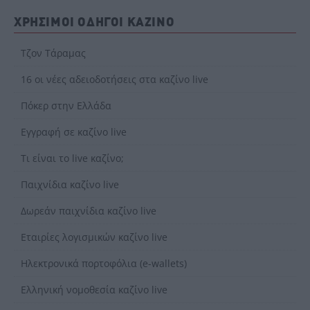
ΧΡΉΣΙΜΟΙ ΟΔΗΓΟΊ ΚΑΖΊΝΟ
Τζον Τάραμας
16 οι νέες αδειοδοτήσεις στα καζίνο live
Πόκερ στην Ελλάδα
Εγγραφή σε καζίνο live
Τι είναι το live καζίνο;
Παιχνίδια καζίνο live
Δωρεάν παιχνίδια καζίνο live
Εταιρίες λογισμικών καζίνο live
Ηλεκτρονικά πορτοφόλια (e-wallets)
Ελληνική νομοθεσία καζίνο live