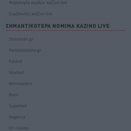
Φορολογία κερδών καζίνο live
Συμβουλές καζίνο live
ΣΗΜΑΝΤΙΚΌΤΕΡΑ ΝΌΜΙΜΑ ΚΑΖΊΝΟ LIVE
Stoiximan.gr
Pamestoixima.gr
Fonbet
Novibet
Winmasters
Bwin
Superbet
Regency
N1 Casino