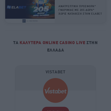
ΑΝΑΤΡΕΠΤΙΚΉ ΠΡΟΣΦΟΡΆ*
ΓΝΩΡΙΜΊΑΣ ΜΕ 205 ΔΏΡΑ*
ΧΩΡΊΣ ΚΑΤΆΘΕΣΗ ΣΤΗΝ ELABET
ΤΑ
ΚΑΛΎΤΕΡΑ ONLINE CASINO LIVE
ΣΤΗΝ
ΕΛΛΆΔΑ
VISTABET