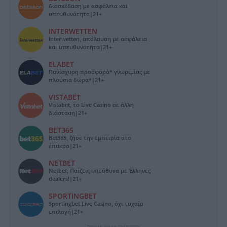
Διασκέδαση με ασφάλεια και
υπευθυνότητα|21+
3.63
/
5
(19 ψήφοι)
INTERWETTEN
Interwetten, απόλαυση με ασφάλεια
και υπευθυνότητα|21+
ELABET
Πανίσχυρη προσφορά* γνωριμίας με
πλούσια δώρα*|21+
VISTABET
Vistabet, το Live Casino σε άλλη
διάσταση|21+
BET365
Bet365, ζήσε την εμπειρία στο
έπακρο|21+
NETBET
Netbet, Παίζεις υπεύθυνα με Έλληνες
dealers!|21+
SPORTINGBET
Sportingbet Live Casino, όχι τυχαία
επιλογή|21+
*Ισχύουν όροι και προϋποθέσεις