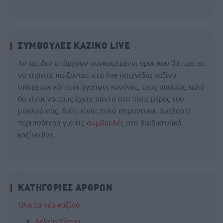
ΣΥΜΒΟΥΛΕΣ ΚΑΖΙΝΟ LIVE
Αν και δεν υπάρχουν συγκεκριμένοι όροι που θα πρέπει
να τηρείτε παίζοντας στα live παιχνίδια καζίνο,
υπάρχουν κάποιοι άγραφοι κανόνες, τους οποίους καλό
θα είναι να τους έχετε πάντα στο πίσω μέρος του
μυαλού σας, διότι είναι πολύ σημαντικοί. Διαβάστε
περισσότερα για τις
συμβουλές
στα διαδικτυακά
καζίνο live.
ΚΑΤΗΓΟΡΙΕΣ ΑΡΘΡΩΝ
Όλα τα νέα καζίνο
Δελτία Τύπου