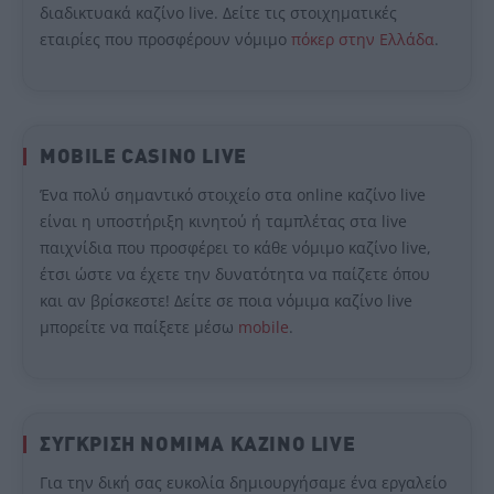
διαδικτυακά καζίνο live. Δείτε τις στοιχηματικές
εταιρίες που προσφέρουν νόμιμο
πόκερ στην Ελλάδα
.
MOBILE CASINO LIVE
Ένα πολύ σημαντικό στοιχείο στα online καζίνο live
είναι η υποστήριξη κινητού ή ταμπλέτας στα live
παιχνίδια που προσφέρει το κάθε νόμιμο καζίνο live,
έτσι ώστε να έχετε την δυνατότητα να παίζετε όπου
και αν βρίσκεστε! Δείτε σε ποια νόμιμα καζίνο live
μπορείτε να παίξετε μέσω
mobile
.
ΣΥΓΚΡΙΣΗ ΝΟΜΙΜΑ ΚΑΖΙΝΟ LIVE
Για την δική σας ευκολία δημιουργήσαμε ένα εργαλείο