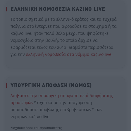
ΕΛΛΗΝΙΚΗ ΝΟΜΟΘΕΣΙΑ ΚΑΖΙΝΟ LIVE
4.02
/
5
Το τοπίο σχετικά με το ελληνικό κράτος και τα τυχερά
παίγνια στο ίντερνετ που αφορούσε το στοίχημα ή τα
4.02
/
5
καζίνο live, ήταν πολύ θολό μέχρι που ψηφίστηκε
νομοσχέδιο στην βουλή, το οποίο άρχισε να
εφαρμόζεται τέλος του 2013. Διαβάστε περισσότερα
4.01
/
5
για την
ελληνική νομοθεσία στα νόμιμα καζίνο live
.
4.00
/
5
ΥΠΟΥΡΓΙΚΗ ΑΠΟΦΑΣΗ (ΝΟΜΟΣ)
Διαβάστε την υπουργική απόφαση περί διαφήμισης
προσφορών
* σχετικά με την απαγόρευση
οποιασδήποτε προβολής επιβραβεύσεων* των
νόμιμων καζίνο live.
*Ισχύουν όροι και προϋποθέσεις