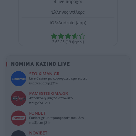
4 live πάροχοι
Έλληνες ντίλερς
iOS/Android (app)
ΝΟΜΙΜΑ ΚΑΖΙΝΟ LIVE
STOIXIMAN.GR
Live Casino με κορυφαίες εμπειρίες
διασκέδασης|21+
PAMESTOIXIMA.GR
Αποστολή μας το απόλυτο
παιχνίδι|21+
FONBET
Fonbet.gr με προσφορά* που δεν
παίζεται|21+
3.67
/
5
(33 ψήφοι)
NOVIBET