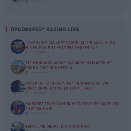
03 Ιουλίου 26
ΠΡΟΣΦΟΡΈΣ* ΚΑΖΊΝΟ LIVE
ΤΟ ΑΛΗΘΙΝΟ REGENCY CASINO ΣΕ ΥΠΟΔΈΧΕΤΑΙ ΜΕ
ΜΙΑ ΜΟΝΑΔΙΚΉ ΠΡΟΣΦΟΡΆ ΓΝΩΡΙΜΊΑΣ!
06 Αυγούστου 26
710 ΜΟΝΑΔΙΚΆ ΔΏΡΑ* ΌΛΑ ΧΩΡΊΣ ΚΑΤΆΘΕΣΗ ΜΕ
PROMO CODE SUMMER710
05 Αυγούστου 26
ΑΝΑΤΡΕΠΤΙΚΉ ΠΡΟΣΦΟΡΆ* ΓΝΩΡΙΜΊΑΣ ΜΕ 205
ΔΏΡΑ* ΧΩΡΊΣ ΚΑΤΆΘΕΣΗ ΣΤΗΝ ELABET
04 Αυγούστου 26
ΔΙΑΚΟΠΈΣ ΣΤΟΝ ΌΛΥΜΠΟ ΜΕ 5 ΔΏΡΑ* ΣΕ ΌΛΟΥΣ ΑΠΌ
ΤΗ STOIXIMAN!
03 Αυγούστου 26
ΘΕΪΚΆ LIVE DROPS, ΣΤΗ STOIXIMAN!
03 Αυγούστου 26