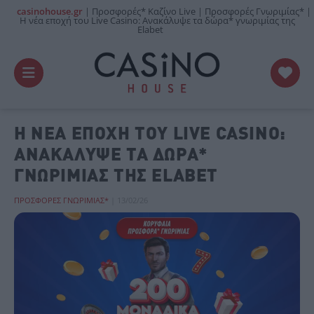
casinohouse.gr
|
Προσφορές* Καζίνο Live
|
Προσφορές Γνωριμίας*
|
×
Η νέα εποχή του Live Casino: Ανακάλυψε τα δώρα* γνωριμίας της
Elabet
ΑΡΧΙΚΉ
Η ΝΈΑ ΕΠΟΧΉ ΤΟΥ LIVE CASINO:
ΤΖΟΝ
ΤΆΡΑΜΑΣ
ΑΝΑΚΆΛΥΨΕ ΤΑ ΔΏΡΑ*
ΓΝΩΡΙΜΊΑΣ ΤΗΣ ELABET
ΠΡΟΣΦΟΡΈΣ*
ΚΑΖΊΝΟ
LIVE
ΠΡΟΣΦΟΡΈΣ ΓΝΩΡΙΜΊΑΣ*
|
13/02/26
ΚΑΛΎΤΕΡΑ
ONLINE
ONLINE
ΠΌΚΕΡ
CASINO
CASINO
ΝΈΑ
ΕΛΛΆΔΑ
LIVE
LIVE