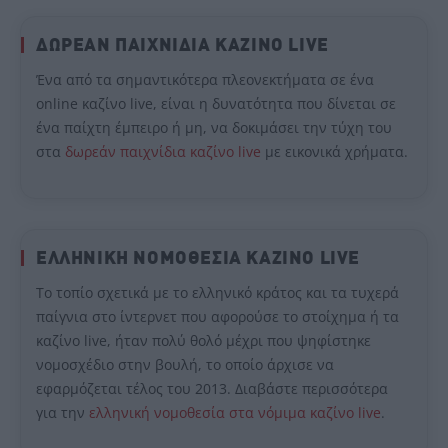
ΔΩΡΕΑΝ ΠΑΙΧΝΙΔΙΑ ΚΑΖΙΝΟ LIVE
Ένα από τα σημαντικότερα πλεονεκτήματα σε ένα
online καζίνο live, είναι η δυνατότητα που δίνεται σε
ένα παίχτη έμπειρο ή μη, να δοκιμάσει την τύχη του
στα
δωρεάν παιχνίδια καζίνο live
με εικονικά χρήματα.
ΕΛΛΗΝΙΚΗ ΝΟΜΟΘΕΣΙΑ ΚΑΖΙΝΟ LIVE
Το τοπίο σχετικά με το ελληνικό κράτος και τα τυχερά
παίγνια στο ίντερνετ που αφορούσε το στοίχημα ή τα
4.40
/
καζίνο live, ήταν πολύ θολό μέχρι που ψηφίστηκε
νομοσχέδιο στην βουλή, το οποίο άρχισε να
εφαρμόζεται τέλος του 2013. Διαβάστε περισσότερα
4.02
/
5
για την
ελληνική νομοθεσία στα νόμιμα καζίνο live
.