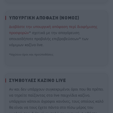
4.02
/
5
ΥΠΟΥΡΓΙΚΗ ΑΠΟΦΑΣΗ (ΝΟΜΟΣ)
4.01
/
5
Διαβάστε την υπουργική απόφαση περί διαφήμισης
προσφορών
* σχετικά με την απαγόρευση
4.00
/
5
οποιασδήποτε προβολής επιβραβεύσεων* των
νόμιμων καζίνο live.
*Ισχύουν όροι και προϋποθέσεις
ΣΥΜΒΟΥΛΕΣ ΚΑΖΙΝΟ LIVE
Αν και δεν υπάρχουν συγκεκριμένοι όροι που θα πρέπει
να τηρείτε παίζοντας στα live παιχνίδια καζίνο,
υπάρχουν κάποιοι άγραφοι κανόνες, τους οποίους καλό
θα είναι να τους έχετε πάντα στο πίσω μέρος του