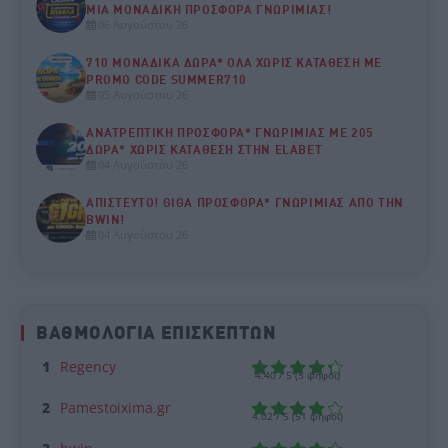
ΜΙΑ ΜΟΝΑΔΙΚΉ ΠΡΟΣΦΟΡΆ ΓΝΩΡΙΜΊΑΣ!
06 Αυγούστου 26
710 ΜΟΝΑΔΙΚΆ ΔΏΡΑ* ΌΛΑ ΧΩΡΊΣ ΚΑΤΆΘΕΣΗ ΜΕ
PROMO CODE SUMMER710
05 Αυγούστου 26
ΑΝΑΤΡΕΠΤΙΚΉ ΠΡΟΣΦΟΡΆ* ΓΝΩΡΙΜΊΑΣ ΜΕ 205
ΔΏΡΑ* ΧΩΡΊΣ ΚΑΤΆΘΕΣΗ ΣΤΗΝ ELABET
04 Αυγούστου 26
ΑΠΊΣΤΕΥΤΟ! GIGA ΠΡΟΣΦΟΡΆ* ΓΝΩΡΙΜΊΑΣ ΑΠΌ ΤΗΝ
BWIN!
04 Αυγούστου 26
ΒΑΘΜΟΛΟΓΙΑ ΕΠΙΣΚΕΠΤΩΝ
1
Regency
2
Pamestoixima.gr