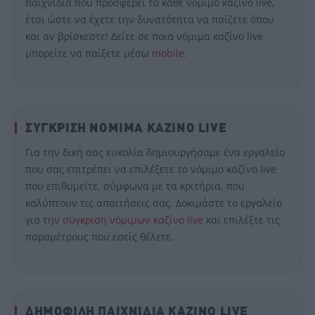
παιχνίδια που προσφέρει το κάθε νόμιμο καζίνο live,
έτσι ώστε να έχετε την δυνατότητα να παίζετε όπου
και αν βρίσκεστε! Δείτε σε ποια νόμιμα καζίνο live
μπορείτε να παίξετε μέσω
mobile
.
ΣΥΓΚΡΙΣΗ ΝΟΜΙΜΑ ΚΑΖΙΝΟ LIVE
Για την δική σας ευκολία δημιουργήσαμε ένα εργαλείο
που σας επιτρέπει να επιλέξετε το νόμιμο καζίνο live
που επιθυμείτε, σύμφωνα με τα κριτήρια, που
καλύπτουν τις απαιτήσεις σας. Δοκιμάστε το εργαλείο
για την
σύγκριση νόμιμων καζίνο live
και επιλέξτε τις
παραμέτρους που εσείς θέλετε.
ΔΗΜΟΦΙΛΗ ΠΑΙΧΝΙΔΙΑ ΚΑΖΙΝΟ LIVE