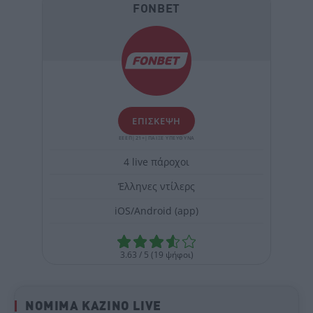
FONBET
ΕΠΊΣΚΕΨΗ
3.93
/
5
(116 ψήφοι)
ΕΕΕΠ|21+|ΠΑΙΞΕ ΥΠΕΥΘΥΝΑ
4 live πάροχοι
Έλληνες ντίλερς
iOS/Android (app)
ΝΟΜΙΜΑ ΚΑΖΙΝΟ LIVE