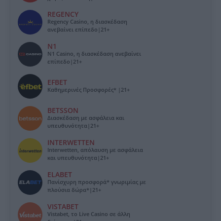
REGENCY
Regency Casino, η διασκέδαση
ανεβαίνει επίπεδο|21+
N1
N1 Casino, η διασκέδαση ανεβαίνει
επίπεδο|21+
EFBET
Καθημερινές Προσφορές* |21+
BETSSON
Διασκέδαση με ασφάλεια και
υπευθυνότητα|21+
INTERWETTEN
Interwetten, απόλαυση με ασφάλεια
και υπευθυνότητα|21+
3.63
/
5
(19 ψήφοι)
ELABET
Πανίσχυρη προσφορά* γνωριμίας με
πλούσια δώρα*|21+
VISTABET
Vistabet, το Live Casino σε άλλη