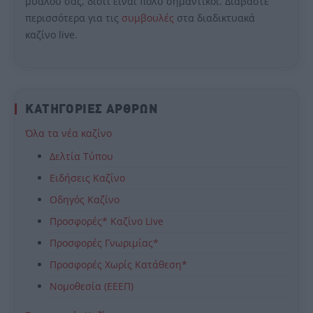
μυαλού σας, διότι είναι πολύ σημαντικοί. Διαβάστε
περισσότερα για τις
συμβουλές
στα διαδικτυακά
καζίνο live.
ΚΑΤΗΓΟΡΙΕΣ ΑΡΘΡΩΝ
Όλα τα νέα καζίνο
Δελτία Τύπου
Ειδήσεις Καζίνο
Οδηγός Καζίνο
Προσφορές* Καζίνο Live
Προσφορές Γνωριμίας*
Προσφορές Χωρίς Κατάθεση*
Νομοθεσία (ΕΕΕΠ)