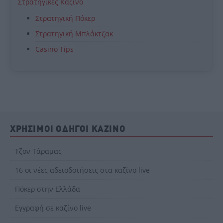
Στρατηγικές Καζίνο
Στρατηγική Πόκερ
Στρατηγική Μπλάκτζακ
Casino Tips
ΧΡΉΣΙΜΟΙ ΟΔΗΓΟΊ ΚΑΖΊΝΟ
Τζον Τάραμας
16 οι νέες αδειοδοτήσεις στα καζίνο live
Πόκερ στην Ελλάδα
Εγγραφή σε καζίνο live