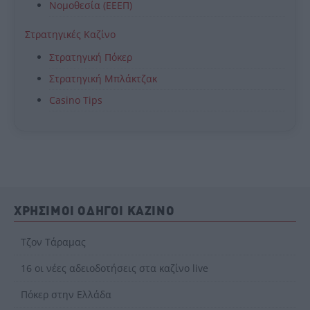
Νομοθεσία (ΕΕΕΠ)
Στρατηγικές Καζίνο
Στρατηγική Πόκερ
Στρατηγική Μπλάκτζακ
Casino Tips
ΧΡΉΣΙΜΟΙ ΟΔΗΓΟΊ ΚΑΖΊΝΟ
Τζον Τάραμας
16 οι νέες αδειοδοτήσεις στα καζίνο live
Πόκερ στην Ελλάδα