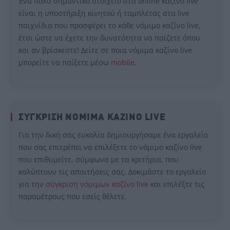
Ένα πολύ σημαντικό στοιχείο στα online καζίνο live
είναι η υποστήριξη κινητού ή ταμπλέτας στα live
παιχνίδια που προσφέρει το κάθε νόμιμο καζίνο live,
έτσι ώστε να έχετε την δυνατότητα να παίζετε όπου
και αν βρίσκεστε! Δείτε σε ποια νόμιμα καζίνο live
μπορείτε να παίξετε μέσω
mobile
.
ΣΥΓΚΡΙΣΗ ΝΟΜΙΜΑ ΚΑΖΙΝΟ LIVE
Για την δική σας ευκολία δημιουργήσαμε ένα εργαλείο
που σας επιτρέπει να επιλέξετε το νόμιμο καζίνο live
που επιθυμείτε, σύμφωνα με τα κριτήρια, που
καλύπτουν τις απαιτήσεις σας. Δοκιμάστε το εργαλείο
για την
σύγκριση νόμιμων καζίνο live
και επιλέξτε τις
παραμέτρους που εσείς θέλετε.