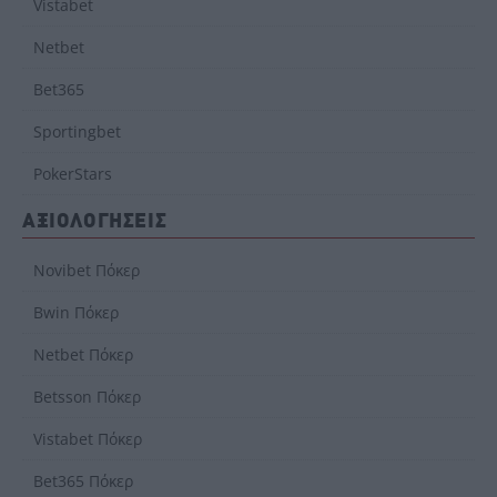
Vistabet
Netbet
Bet365
Sportingbet
PokerStars
ΑΞΙΟΛΌΓΗΣΕΙΣ
Novibet Πόκερ
Bwin Πόκερ
Netbet Πόκερ
Betsson Πόκερ
Vistabet Πόκερ
Bet365 Πόκερ