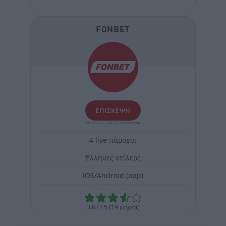
FONBET
ΕΠΊΣΚΕΨΗ
3.93
/
5
(116 ψήφοι)
ΕΕΕΠ|21+|ΠΑΙΞΕ ΥΠΕΥΘΥΝΑ
4 live πάροχοι
Έλληνες ντίλερς
iOS/Android (app)