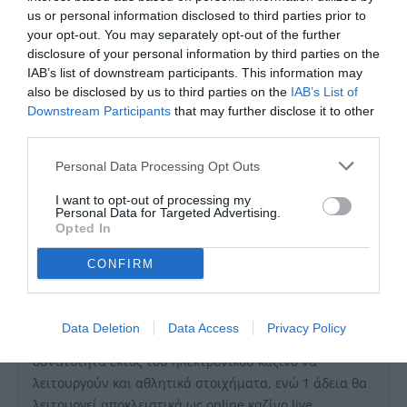
us or personal information disclosed to third parties prior to
ΚΑΛΥΤΕΡΑ ONLINE CASINO LIVE
your opt-out. You may separately opt-out of the further
disclosure of your personal information by third parties on the
Υπάρχουν αρκετά online καζίνο live στο ίντερνετ. Δεν
IAB’s list of downstream participants. This information may
προσφέρουν όμως όλα, υπηρεσίες της ίδιας ποιότητας.
also be disclosed by us to third parties on the
IAB’s List of
Επιλέξαμε για εσάς τα
καλύτερα online casino live
και
Downstream Participants
that may further disclose it to other
σας τα παρουσιάζουμε ένα προς ένα.
third parties.
Personal Data Processing Opt Outs
I want to opt-out of processing my
Personal Data for Targeted Advertising.
ΝΕΕΣ ΑΔΕΙΟΔΟΤΗΣΕΙΣ ΚΑΖΙΝΟ LIVE
Opted In
16 άδειες σε πρωτοεμφανιζόμενες εταιρίες στην
CONFIRM
Ελλάδα
, αλλά και σε γνωστά και ήδη αγαπημένα καζίνο
live τα οποία – ως γνωστόν – λειτουργούσαν τα
τελευταία χρόνια με ειδική προσωρινή άδεια από την
Data Deletion
Data Access
Privacy Policy
ΕΕΕΠ. Από τις 16 άδειες οι 15 εταιρίες θα έχουν την
δυνατότητα εκτός του ηλεκτρονικού καζίνο να
λειτουργούν και αθλητικά στοιχήματα, ενώ 1 άδεια θα
λειτουργεί αποκλειστικά ως online καζίνο live.