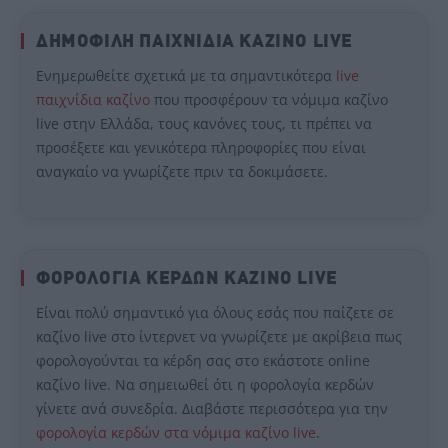
ΔΗΜΟΦΙΛΗ ΠΑΙΧΝΙΔΙΑ ΚΑΖΙΝΟ LIVE
Ενημερωθείτε σχετικά με τα σημαντικότερα
live
παιχνίδια καζίνο
που προσφέρουν τα νόμιμα καζίνο
live στην Ελλάδα, τους κανόνες τους, τι πρέπει να
προσέξετε και γενικότερα πληροφορίες που είναι
αναγκαίο να γνωρίζετε πριν τα δοκιμάσετε.
ΦΟΡΟΛΟΓΙΑ ΚΕΡΔΩΝ ΚΑΖΙΝΟ LIVE
Είναι πολύ σημαντικό για όλους εσάς που παίζετε σε
καζίνο live στο ίντερνετ να γνωρίζετε με ακρίβεια πως
φορολογούνται τα κέρδη σας στο εκάστοτε online
καζίνο live. Να σημειωθεί ότι η φορολογία κερδών
γίνετε ανά συνεδρία. Διαβάστε περισσότερα για την
φορολογία κερδών στα νόμιμα καζίνο live
.