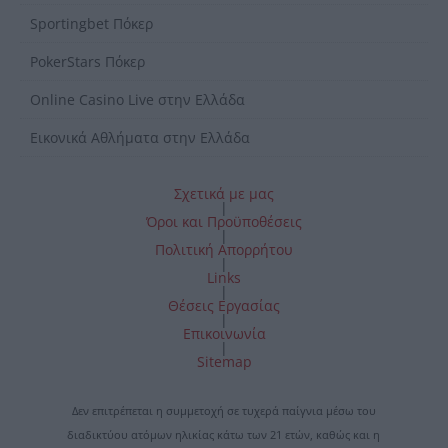
Sportingbet Πόκερ
PokerStars Πόκερ
Online Casino Live στην Ελλάδα
Εικονικά Αθλήματα στην Ελλάδα
Σχετικά με μας
|
Όροι και Προϋποθέσεις
|
Πολιτική Απορρήτου
|
Links
|
Θέσεις Εργασίας
|
Επικοινωνία
|
Sitemap
Δεν επιτρέπεται η συμμετοχή σε τυχερά παίγνια μέσω του
διαδικτύου ατόμων ηλικίας κάτω των 21 ετών, καθώς και η