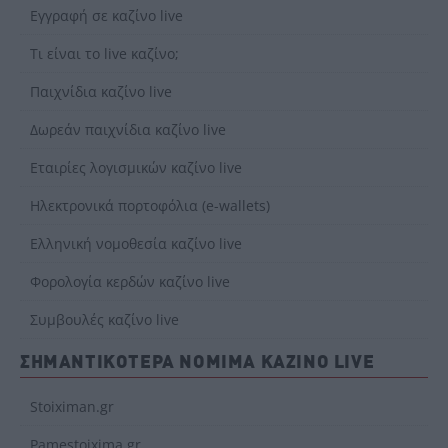
Εγγραφή σε καζίνο live
Τι είναι το live καζίνο;
Παιχνίδια καζίνο live
Δωρεάν παιχνίδια καζίνο live
Εταιρίες λογισμικών καζίνο live
Ηλεκτρονικά πορτοφόλια (e-wallets)
Ελληνική νομοθεσία καζίνο live
Φορολογία κερδών καζίνο live
Συμβουλές καζίνο live
ΣΗΜΑΝΤΙΚΌΤΕΡΑ ΝΌΜΙΜΑ ΚΑΖΊΝΟ LIVE
Stoiximan.gr
Pamestoixima.gr