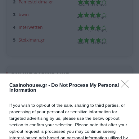
2
Pamestoixima.gr
3
bwin
4
Interwetten
5
Stoiximan.gr
ONLINE CASINO LIVE
Casinohouse.gr -
Do Not Process My Personal
Στο
casinohouse.gr
μπορείτε να βρείτε αξιολογήσεις
Information
και πληροφορίες σχετικά με όλα τα
online casino live
.
Όλα τα νόμιμα καζίνο live που έχουν άδεια από την
If you wish to opt-out of the sale, sharing to third parties, or
Ελληνική κυβέρνηση και λειτουργούν νόμιμα στην
processing of your personal or sensitive information for
Ελλάδα.
targeted advertising by us, please use the below opt-out
section to confirm your selection. Please note that after your
opt-out request is processed you may continue seeing
interest-based ads based on personal information utilized by