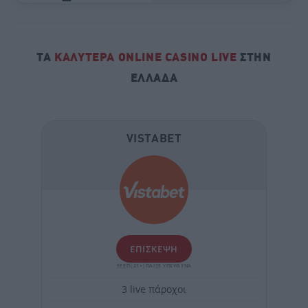
ΤΑ
ΚΑΛΎΤΕΡΑ ONLINE CASINO LIVE
ΣΤΗΝ
ΕΛΛΆΔΑ
VISTABET
ΕΠΊΣΚΕΨΗ
ΕΕΕΠ|21+|ΠΑΙΞΕ ΥΠΕΥΘΥΝΑ
3 live πάροχοι