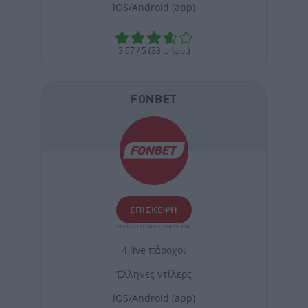
iOS/Android (app)
FONBET
ΕΠΊΣΚΕΨΗ
ΕΕΕΠ|21+|ΠΑΙΞΕ ΥΠΕΥΘΥΝΑ
3.93
/
5
(116 ψήφοι)
4 live πάροχοι
Έλληνες ντίλερς
iOS/Android (app)