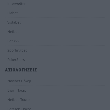
Interwetten
Elabet
Vistabet
Netbet
Bet365
Sportingbet
PokerStars
ΑΞΙΟΛΌΓΗΣΕΙΣ
Novibet Πόκερ
Bwin Πόκερ
Netbet Πόκερ
Betsson Πόκερ