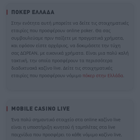
ΠΟΚΕΡ ΕΛΛΑΔΑ
Στην ενότητα αυτή μπορείτε να δείτε τις στοιχηματικές
εταιρίες που προσφέρουν online poker. Θα σας
συμβουλεύαμε πριν παίξετε με πραγματικά χρήματα,
και εφόσον είστε αρχάριος, να δοκιμάσετε την τύχη
σας ΔΩΡΕΑΝ, με εικονικά χρήματα. Είναι μια πολύ καλή
τακτική, την οποία προσφέρουν τα περισσότερα
διαδικτυακά καζίνο live. Δείτε τις στοιχηματικές
εταιρίες που προσφέρουν νόμιμο
πόκερ στην Ελλάδα
.
MOBILE CASINO LIVE
Ένα πολύ σημαντικό στοιχείο στα online καζίνο live
είναι η υποστήριξη κινητού ή ταμπλέτας στα live
παιχνίδια που προσφέρει το κάθε νόμιμο καζίνο live,