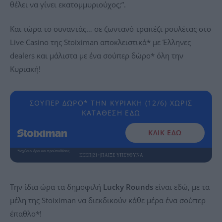
θέλει να γίνει εκατομμυριούχος;”.
Και τώρα το συναντάς… σε ζωντανό τραπέζι ρουλέτας στο
Live Casino της Stoiximan αποκλειστικά* με Έλληνες
dealers και μάλιστα με ένα σούπερ δώρο* όλη την
Κυριακή!
ΣΟΎΠΕΡ ΔΏΡΟ* ΤΗΝ ΚΥΡΙΑΚΉ (12/6) ΧΩΡΊΣ
ΚΑΤΆΘΕΣΗ ΕΔΏ
ΚΛΙΚ ΕΔΏ
*Iσχύουν όροι και προϋποθέσεις
ΕΕΕΠ|21+|ΠΑΙΞΕ ΥΠΕΥΘΥΝΑ
Την ίδια ώρα τα δημοφιλή
Lucky Rounds
είναι εδώ, με τα
μέλη της Stoiximan να διεκδικούν κάθε μέρα ένα σούπερ
έπαθλο*!