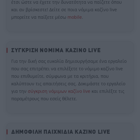
έτσι ώστε να έχετε την δυνατότητα να παίζετε όπου
και αν βρίσκεστε! Δείτε σε ποια νόμιμα καζίνο live
μπορείτε να παίξετε μέσω
mobile
.
ΣΥΓΚΡΙΣΗ ΝΟΜΙΜΑ ΚΑΖΙΝΟ LIVE
Για την δική σας ευκολία δημιουργήσαμε ένα εργαλείο
που σας επιτρέπει να επιλέξετε το νόμιμο καζίνο live
που επιθυμείτε, σύμφωνα με τα κριτήρια, που
καλύπτουν τις απαιτήσεις σας. Δοκιμάστε το εργαλείο
για την
σύγκριση νόμιμων καζίνο live
και επιλέξτε τις
παραμέτρους που εσείς θέλετε.
ΔΗΜΟΦΙΛΗ ΠΑΙΧΝΙΔΙΑ ΚΑΖΙΝΟ LIVE