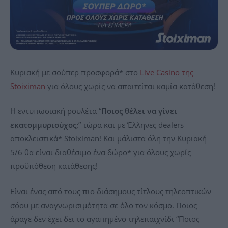
Κυριακή με σούπερ προσφορά* στο
Live Casino της
Stoiximan
για όλους χωρίς να απαιτείται καμία κατάθεση!
Η εντυπωσιακή ρουλέτα “
Ποιος θέλει να γίνει
εκατομμυριούχος;
” τώρα και με Έλληνες dealers
αποκλειστικά* Stoiximan! Και μάλιστα όλη την Κυριακή
5/6 θα είναι διαθέσιμο ένα δώρο* για όλους χωρίς
προϋπόθεση κατάθεσης!
Είναι ένας από τους πιο διάσημους τίτλους τηλεοπτικών
σόου με αναγνωρισιμότητα σε όλο τον κόσμο. Ποιος
άραγε δεν έχει δει το αγαπημένο τηλεπαιχνίδι “Ποιος