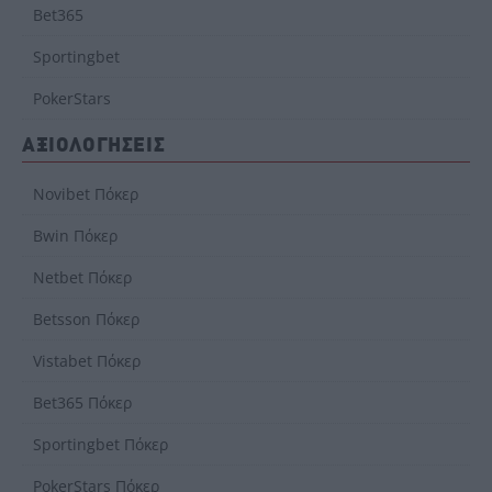
Bet365
Sportingbet
PokerStars
ΑΞΙΟΛΌΓΗΣΕΙΣ
Novibet Πόκερ
Bwin Πόκερ
Netbet Πόκερ
Betsson Πόκερ
Vistabet Πόκερ
Bet365 Πόκερ
Sportingbet Πόκερ
PokerStars Πόκερ