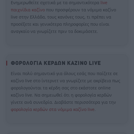
Ενημερωθείτε σχετικά με τα σημαντικότερα
live
παιχνίδια καζίνο
που προσφέρουν τα νόμιμα καζίνο
live στην Ελλάδα, τους κανόνες τους, τι πρέπει να
προσέξετε και γενικότερα πληροφορίες που είναι
αναγκαίο να γνωρίζετε πριν τα δοκιμάσετε.
ΦΟΡΟΛΟΓΙΑ ΚΕΡΔΩΝ ΚΑΖΙΝΟ LIVE
Είναι πολύ σημαντικό για όλους εσάς που παίζετε σε
καζίνο live στο ίντερνετ να γνωρίζετε με ακρίβεια πως
φορολογούνται τα κέρδη σας στο εκάστοτε online
καζίνο live. Να σημειωθεί ότι η φορολογία κερδών
γίνετε ανά συνεδρία. Διαβάστε περισσότερα για την
φορολογία κερδών στα νόμιμα καζίνο live
.