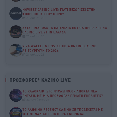
NOVIBET CASINO LIVE: ΓΙΑΤΊ ΞΕΧΩΡΊΖΕΙ ΣΤΗΝ
ΑΠΟΡΡΌΦΗΣΗ ΤΟΥ ΦΌΡΟΥ
21 Ιουλίου 26
ΑΥΤΆ ΕΊΝΑΙ ΟΛΑ ΤΑ ΠΑΙΧΝΊΔΙΑ ΠΟΥ ΘΑ ΒΡΕΙΣ ΣΕ ΈΝΑ
CASINO LIVE ΣΤΗΝ ΕΛΛΆΔΑ
07 Ιουλίου 26
VIVA WALLET & IRIS: ΣΕ ΠΟΙΑ ONLINE CASINO
ΛΕΙΤΟΥΡΓΟΎΝ ΤΟ 2026
03 Ιουλίου 26
ΠΡΟΣΦΟΡΈΣ* ΚΑΖΊΝΟ LIVE
ΤΟ ΚΑΛΟΚΑΊΡΙ ΣΤΟ N1CASINO.GR ΑΠΟΚΤΆ ΝΈΑ
ΈΝΤΑΣΗ, ΜΕ ΜΙΑ ΠΡΟΣΦΟΡΆ* ΓΕΜΆΤΗ ΕΚΠΛΉΞΕΙΣ!
06 Αυγούστου 26
ΤΟ ΑΛΗΘΙΝΟ REGENCY CASINO ΣΕ ΥΠΟΔΈΧΕΤΑΙ ΜΕ
ΜΙΑ ΜΟΝΑΔΙΚΉ ΠΡΟΣΦΟΡΆ ΓΝΩΡΙΜΊΑΣ!