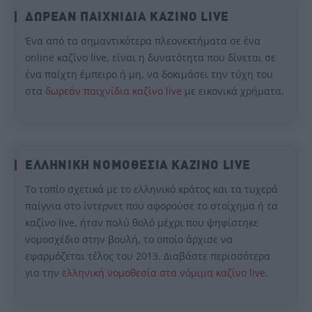
ΔΩΡΕΑΝ ΠΑΙΧΝΙΔΙΑ ΚΑΖΙΝΟ LIVE
Ένα από τα σημαντικότερα πλεονεκτήματα σε ένα
online καζίνο live, είναι η δυνατότητα που δίνεται σε
ένα παίχτη έμπειρο ή μη, να δοκιμάσει την τύχη του
στα
δωρεάν παιχνίδια καζίνο live
με εικονικά χρήματα.
ΕΛΛΗΝΙΚΗ ΝΟΜΟΘΕΣΙΑ ΚΑΖΙΝΟ LIVE
Το τοπίο σχετικά με το ελληνικό κράτος και τα τυχερά
παίγνια στο ίντερνετ που αφορούσε το στοίχημα ή τα
καζίνο live, ήταν πολύ θολό μέχρι που ψηφίστηκε
νομοσχέδιο στην βουλή, το οποίο άρχισε να
εφαρμόζεται τέλος του 2013. Διαβάστε περισσότερα
για την
ελληνική νομοθεσία στα νόμιμα καζίνο live
.