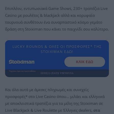
Επιπλέον, εντυπωσιακά Game Shows, 230+ τραπέζια Live
Casino με ρουλέτες & blackjack αλλά και κορυφαία
τουρνουά συνθέτουν ένα συναρπαστικό κόσμο γεμάτο
δράση στη Stoiximan που κάνει το παιχνίδι σου καλύτερο.
LUCKY ROUNDS & ΌΛΕΣ ΟΙ ΠΡΟΣΦΟΡΕΣ* ΤΗΣ
STOIXIMAN ΕΔΏ!
ΚΛΙΚ ΕΔΏ
*Iσχύουν όροι και προϋποθέσεις
ΕΕΕΠ|21+|ΠΑΙΞΕ ΥΠΕΥΘΥΝΑ
Kαι όλα αυτά με άμεσες πληρωμές και συνεχείς
προσφορές* στο Live Casino όπου… μιλάει και ελληνικά
με αποκλειστικά τραπέζια για τα μέλη της Stoiximan σε
Live Blackjack & Live Roulette με Έλληνες dealers,
στα