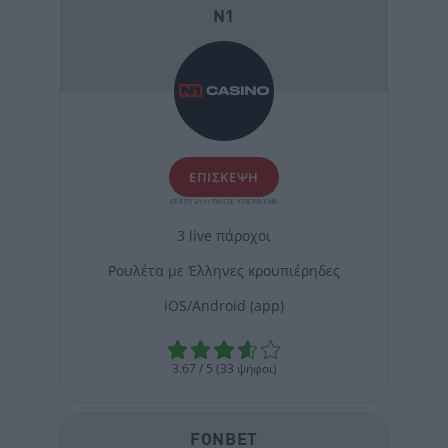
N1
ΕΠΊΣΚΕΨΗ
ΕΕΕΠ|21+|ΠΑΙΞΕ ΥΠΕΥΘΥΝΑ
3 live πάροχοι
Ρουλέτα με Έλληνες κρουπιέρηδες
iOS/Android (app)
FONBET