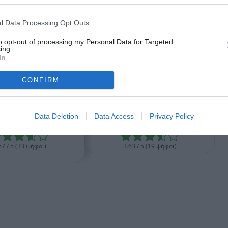
l Data Processing Opt Outs
to opt-out of processing my Personal Data for Targeted
ΕΠΊΣΚΕΨΗ
ΕΠΊΣΚΕΨΗ
ing.
In
Π|21+|ΠΑΙΞΕ ΥΠΕΥΘΥΝΑ
ΕΕΕΠ|21+|ΠΑΙΞΕ ΥΠΕΥΘΥΝΑ
 live πάροχοι
4 live πάροχοι
CONFIRM
 Έλληνες κρουπιέρηδες
Έλληνες ντίλερς
/Android (app)
iOS/Android (app)
Data Deletion
Data Access
Privacy Policy