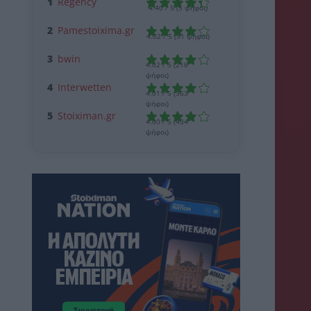
1
Regency
2
Pamestoixima.gr
3
bwin
4
Interwetten
5
Stoiximan.gr