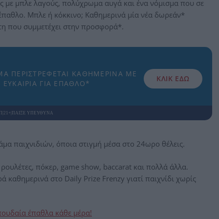
ές με μπλε λαγούς, πολύχρωμα αυγά και ένα νόμισμα που σε
 έπαθλο. Μπλε ή κόκκινο; Καθημερινά μία νέα δωρεάν*
κτη που συμμετέχει στην προσφορά*.
ΣΜΑ ΠΕΡΙΣΤΡΈΦΕΤΑΙ ΚΑΘΗΜΕΡΙΝΆ ΜΕ
ΚΛΙΚ ΕΔΏ
 ΕΥΚΑΙΡΊΑ ΓΙΑ ΈΠΑΘΛΟ*
Π|21+|ΠΑΙΞΕ ΥΠΕΥΘΥΝΑ
κάμα παιχνιδιών, όποια στιγμή μέσα στο 24ωρο θέλεις.
 ρουλέτες, πόκερ, game show, baccarat και πολλά άλλα.
 καθημερινά στο Daily Prize Frenzy γιατί παιχνίδι χωρίς
ουδαία έπαθλα κάθε μέρα!