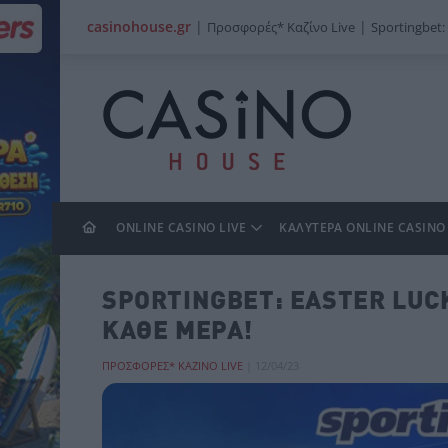
casinohouse.gr
|
|
Προσφορές* Καζίνο Live
Sportingbet: Ea
ONLINE CASINO LIVE
ΚΑΛΎΤΕΡΑ ONLINE CASINO 
SPORTINGBET: EASTER LUC
ΚΆΘΕ ΜΈΡΑ!
ΠΡΟΣΦΟΡΈΣ* ΚΑΖΊΝΟ LIVE
|
12/04/23