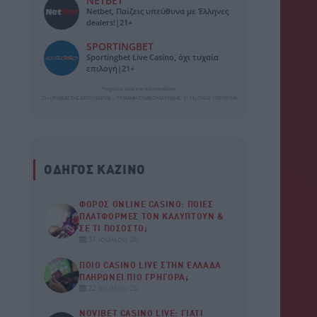
NETBET
Netbet, Παίζεις υπεύθυνα με Έλληνες
dealers!|21+
SPORTINGBET
Sportingbet Live Casino, όχι τυχαία
επιλογή|21+
*Ισχύουν όροι και προϋποθέσεις
21+|ΡΥΘΜΙΣΤΗΣ ΕΕΕΠ|ΕΟΠΑΕ – ΓΡΑΜΜΗ ΣΥΜΒΟΥΛΕΥΤΙΚΗΣ: 1114|ΠΑΙΞΕ ΥΠΕΥΘΥΝΑ
ΟΔΗΓΌΣ ΚΑΖΊΝΟ
ΦΌΡΟΣ ONLINE CASINO: ΠΟΙΕΣ
ΠΛΑΤΦΌΡΜΕΣ ΤΟΝ ΚΑΛΎΠΤΟΥΝ &
ΣΕ ΤΙ ΠΟΣΟΣΤΌ;
31 Ιουλίου 26
ΠΟΙΟ CASINO LIVE ΣΤΗΝ ΕΛΛΆΔΑ
ΠΛΗΡΏΝΕΙ ΠΙΟ ΓΡΉΓΟΡΑ;
22 Ιουλίου 26
NOVIBET CASINO LIVE: ΓΙΑΤΊ