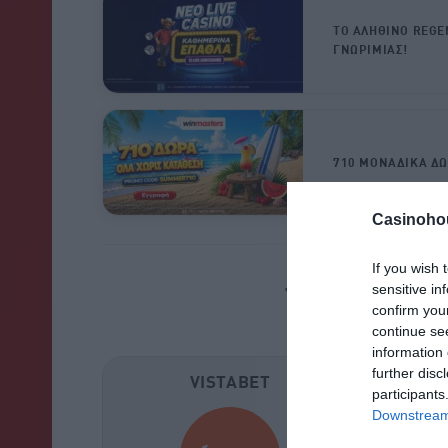
ΤΟ ΑΛΗΘΙΝΟ REGE
ΓΝΩΡΙΜΊΑΣ!
710 ΜΟΝΑΔΙΚΆ ΔΏ
Casinohou
If you wish 
sensitive in
ΤΑ
ΚΑΛΎΤΕΡΑ ONLI
confirm you
continue se
information 
further disc
VISTABET
participants
Downstream 