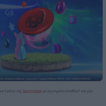
ve Casino της
Sportingbet
με εγγυημένα έπαθλα* και μία