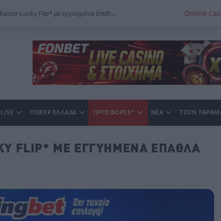
Online Cas
ster Lucky Flip* με εγγυημένα έπαθλα κάθε μέρα!
LIVE
ΠΌΚΕΡ ΕΛΛΆΔΑ
ΠΡΟΣΦΟΡΈΣ*
ΝΈΑ
ΤΖΟΝ ΤΆΡΑΜ
KY FLIP* ΜΕ ΕΓΓΥΗΜΈΝΑ ΈΠΑΘΛΑ