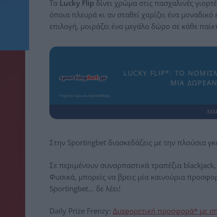
Το
Lucky Flip
δίνει χρώμα στις πασχαλινές γιορτ
όποια πλευρά κι αν σταθεί χαρίζει ένα μοναδικό
επιλογή, μοιράζει ένα μεγάλο δώρο σε κάθε παί
LUCKY FLIP*: ΤΟ ΝΌΜΙ
ΜΊΑ ΔΩΡΕΆΝ
*Ισχύουν όροι και προϋποθέσεις
ΕΕΕ
Στην Sportingbet διασκεδάζεις με την πλούσια γ
Σε περιμένουν συναρπαστικά τραπέζια blackjack,
Φυσικά, μπορείς να βρεις μία καινούρια προσφορά
Sportingbet… δε λέει!
Daily Prize Frenzy:
Διαφορετική προσφορά* με σπ