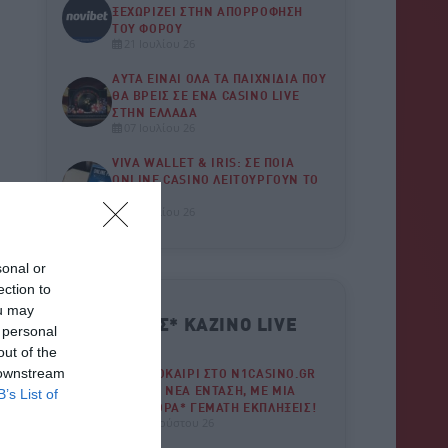
ΞΕΧΩΡΊΖΕΙ ΣΤΗΝ ΑΠΟΡΡΌΦΗΣΗ
ΤΟΥ ΦΌΡΟΥ
21 Ιουλίου 26
ΑΥΤΆ ΕΊΝΑΙ ΟΛΑ ΤΑ ΠΑΙΧΝΊΔΙΑ ΠΟΥ
ΘΑ ΒΡΕΙΣ ΣΕ ΈΝΑ CASINO LIVE
ΣΤΗΝ ΕΛΛΆΔΑ
07 Ιουλίου 26
VIVA WALLET & IRIS: ΣΕ ΠΟΙΑ
ONLINE CASINO ΛΕΙΤΟΥΡΓΟΎΝ ΤΟ
2026
03 Ιουλίου 26
sonal or
ection to
ou may
ΠΡΟΣΦΟΡΈΣ* ΚΑΖΊΝΟ LIVE
 personal
out of the
 downstream
ΤΟ ΚΑΛΟΚΑΊΡΙ ΣΤΟ N1CASINO.GR
ΑΠΟΚΤΆ ΝΈΑ ΈΝΤΑΣΗ, ΜΕ ΜΙΑ
B’s List of
ΠΡΟΣΦΟΡΆ* ΓΕΜΆΤΗ ΕΚΠΛΉΞΕΙΣ!
06 Αυγούστου 26