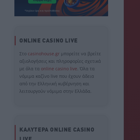
/
5
(19 ψήφοι)
ONLINE CASINO LIVE
Στο
casinohouse.gr
μπορείτε να βρείτε
αξιολογήσεις και πληροφορίες σχετικά
με όλα τα
online casino live
. Όλα τα
νόμιμα καζίνο live που έχουν άδεια
από την Ελληνική κυβέρνηση και
λειτουργούν νόμιμα στην Ελλάδα.
ΚΑΛΥΤΕΡΑ ONLINE CASINO
LIVE