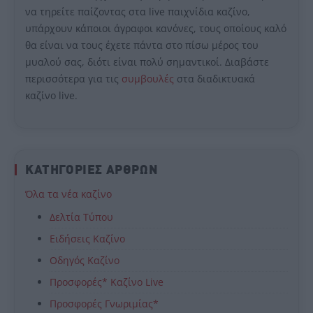
να τηρείτε παίζοντας στα live παιχνίδια καζίνο,
υπάρχουν κάποιοι άγραφοι κανόνες, τους οποίους καλό
θα είναι να τους έχετε πάντα στο πίσω μέρος του
μυαλού σας, διότι είναι πολύ σημαντικοί. Διαβάστε
περισσότερα για τις
συμβουλές
στα διαδικτυακά
καζίνο live.
ΚΑΤΗΓΟΡΙΕΣ ΑΡΘΡΩΝ
Όλα τα νέα καζίνο
Δελτία Τύπου
Ειδήσεις Καζίνο
Οδηγός Καζίνο
Προσφορές* Καζίνο Live
Προσφορές Γνωριμίας*