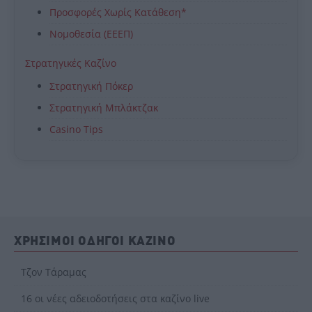
Προσφορές Χωρίς Κατάθεση*
Νομοθεσία (ΕΕΕΠ)
Στρατηγικές Καζίνο
Στρατηγική Πόκερ
Στρατηγική Μπλάκτζακ
Casino Tips
ΧΡΉΣΙΜΟΙ ΟΔΗΓΟΊ ΚΑΖΊΝΟ
Τζον Τάραμας
16 οι νέες αδειοδοτήσεις στα καζίνο live