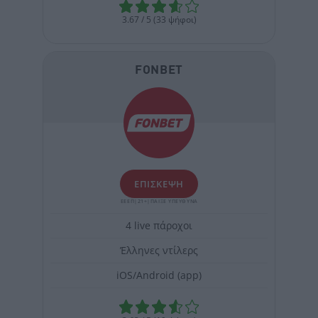
FONBET
ΕΠΊΣΚΕΨΗ
ΕΕΕΠ|21+|ΠΑΙΞΕ ΥΠΕΥΘΥΝΑ
3.93
/
5
(116 ψήφοι)
4 live πάροχοι
Έλληνες ντίλερς
iOS/Android (app)