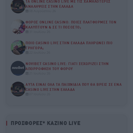
ΤΑ ONLINE CASINO LIVE ΜΕ ΤΙΣ ΧΑΜΗΛΌΤΕΡΕΣ
ΑΝΑΛΉΨΕΙΣ ΣΤΗΝ ΕΛΛΆΔΑ
08 Αυγούστου 26
ΦΌΡΟΣ ONLINE CASINO: ΠΟΙΕΣ ΠΛΑΤΦΌΡΜΕΣ ΤΟΝ
ΚΑΛΎΠΤΟΥΝ & ΣΕ ΤΙ ΠΟΣΟΣΤΌ;
31 Ιουλίου 26
ΠΟΙΟ CASINO LIVE ΣΤΗΝ ΕΛΛΆΔΑ ΠΛΗΡΏΝΕΙ ΠΙΟ
ΓΡΉΓΟΡΑ;
22 Ιουλίου 26
NOVIBET CASINO LIVE: ΓΙΑΤΊ ΞΕΧΩΡΊΖΕΙ ΣΤΗΝ
ΑΠΟΡΡΌΦΗΣΗ ΤΟΥ ΦΌΡΟΥ
21 Ιουλίου 26
ΑΥΤΆ ΕΊΝΑΙ ΟΛΑ ΤΑ ΠΑΙΧΝΊΔΙΑ ΠΟΥ ΘΑ ΒΡΕΙΣ ΣΕ ΈΝΑ
CASINO LIVE ΣΤΗΝ ΕΛΛΆΔΑ
07 Ιουλίου 26
ΠΡΟΣΦΟΡΈΣ* ΚΑΖΊΝΟ LIVE