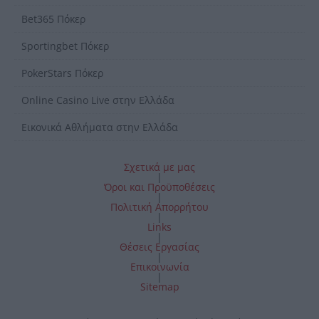
Bet365 Πόκερ
Sportingbet Πόκερ
PokerStars Πόκερ
Online Casino Live στην Ελλάδα
Εικονικά Αθλήματα στην Ελλάδα
Σχετικά με μας
|
Όροι και Προϋποθέσεις
|
Πολιτική Απορρήτου
|
Links
|
Θέσεις Εργασίας
|
Επικοινωνία
|
Sitemap