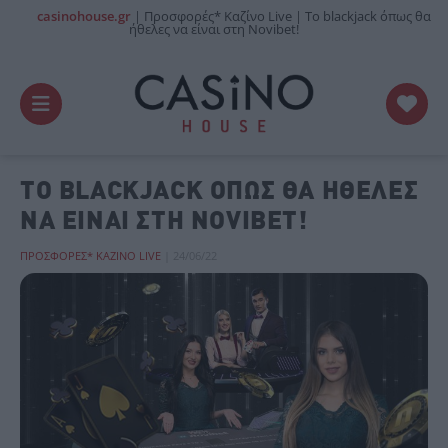
casinohouse.gr
|
Προσφορές* Καζίνο Live
|
To blackjack όπως θα
×
ήθελες να είναι στη Novibet!
ΑΡΧΙΚΉ
TO BLACKJACK ΌΠΩΣ ΘΑ ΉΘΕΛΕΣ
ΤΖΟΝ
ΤΆΡΑΜΑΣ
ΝΑ ΕΊΝΑΙ ΣΤΗ NOVIBET!
ΠΡΟΣΦΟΡΈΣ*
ΠΡΟΣΦΟΡΈΣ* ΚΑΖΊΝΟ LIVE
|
24/06/22
ΚΑΖΊΝΟ
LIVE
ΚΑΛΎΤΕΡΑ
ONLINE
ONLINE
ΠΌΚΕΡ
CASINO
CASINO
ΝΈΑ
ΕΛΛΆΔΑ
LIVE
LIVE