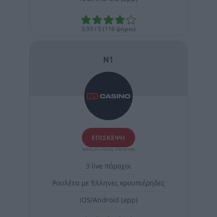
N1
ΕΠΊΣΚΕΨΗ
ΕΕΕΠ|21+|ΠΑΙΞΕ ΥΠΕΥΘΥΝΑ
3 live πάροχοι
Ρουλέτα με Έλληνες κρουπιέρηδες
iOS/Android (app)