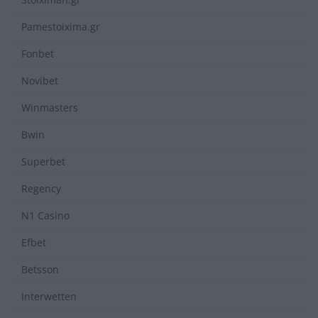
Pamestoixima.gr
Fonbet
Novibet
Winmasters
Bwin
Superbet
Regency
N1 Casino
Efbet
Betsson
Interwetten