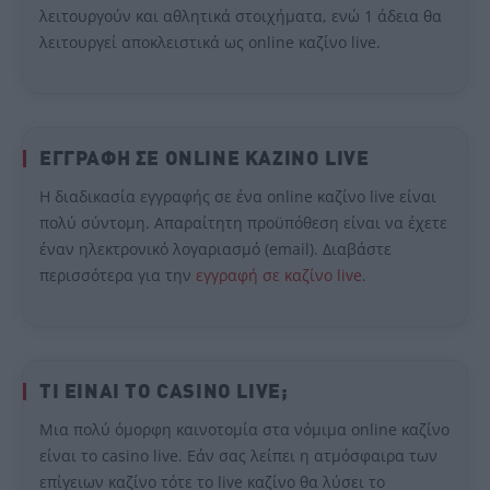
λειτουργούν και αθλητικά στοιχήματα, ενώ 1 άδεια θα
λειτουργεί αποκλειστικά ως online καζίνο live.
ΕΓΓΡΑΦΗ ΣΕ ONLINE ΚΑΖΙΝΟ LIVE
Η διαδικασία εγγραφής σε ένα online καζίνο live είναι
πολύ σύντομη. Απαραίτητη προϋπόθεση είναι να έχετε
έναν ηλεκτρονικό λογαριασμό (email). Διαβάστε
περισσότερα για την
εγγραφή σε καζίνο live
.
ΤΙ ΕΙΝΑΙ ΤΟ CASINO LIVE;
Μια πολύ όμορφη καινοτομία στα νόμιμα online καζίνο
είναι το casino live. Εάν σας λείπει η ατμόσφαιρα των
επίγειων καζίνο τότε το live καζίνο θα λύσει το