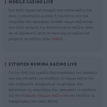
MOBILE CASINO LIVE
Ένα πολύ σημαντικό στοιχείο στα online καζίνο live
είναι η υποστήριξη κινητού ή ταμπλέτας στα live
παιχνίδια που προσφέρει το κάθε νόμιμο καζίνο live,
έτσι ώστε να έχετε την δυνατότητα να παίζετε όπου
και αν βρίσκεστε! Δείτε σε ποια νόμιμα καζίνο live
μπορείτε να παίξετε μέσω
mobile
.
ΣΥΓΚΡΙΣΗ ΝΟΜΙΜΑ ΚΑΖΙΝΟ LIVE
Για την δική σας ευκολία δημιουργήσαμε ένα εργαλείο
που σας επιτρέπει να επιλέξετε το νόμιμο καζίνο live
που επιθυμείτε, σύμφωνα με τα κριτήρια, που
καλύπτουν τις απαιτήσεις σας. Δοκιμάστε το εργαλείο
για την
σύγκριση νόμιμων καζίνο live
και επιλέξτε τις
παραμέτρους που εσείς θέλετε.