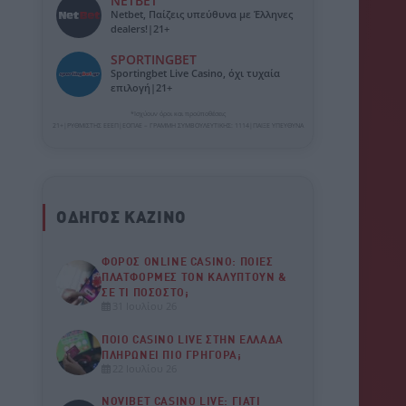
NETBET
Netbet, Παίζεις υπεύθυνα με Έλληνες
dealers!|21+
SPORTINGBET
Sportingbet Live Casino, όχι τυχαία
επιλογή|21+
*Ισχύουν όροι και προϋποθέσεις
21+|ΡΥΘΜΙΣΤΗΣ ΕΕΕΠ|ΕΟΠΑΕ – ΓΡΑΜΜΗ ΣΥΜΒΟΥΛΕΥΤΙΚΗΣ: 1114|ΠΑΙΞΕ ΥΠΕΥΘΥΝΑ
ΟΔΗΓΌΣ ΚΑΖΊΝΟ
ΦΌΡΟΣ ONLINE CASINO: ΠΟΙΕΣ
ΠΛΑΤΦΌΡΜΕΣ ΤΟΝ ΚΑΛΎΠΤΟΥΝ &
ΣΕ ΤΙ ΠΟΣΟΣΤΌ;
31 Ιουλίου 26
ΠΟΙΟ CASINO LIVE ΣΤΗΝ ΕΛΛΆΔΑ
ΠΛΗΡΏΝΕΙ ΠΙΟ ΓΡΉΓΟΡΑ;
22 Ιουλίου 26
NOVIBET CASINO LIVE: ΓΙΑΤΊ