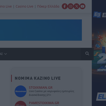
ino Live
|
Casino Live
|
Πόκερ Ελλάδα
ΑΣ
ΝΟΜΙΜΑ ΚΑΖΙΝΟ LIVE
STOIXIMAN.GR
Live Casino με κορυφαίες εμπειρίες
διασκέδασης|21+
PAMESTOIXIMA.GR