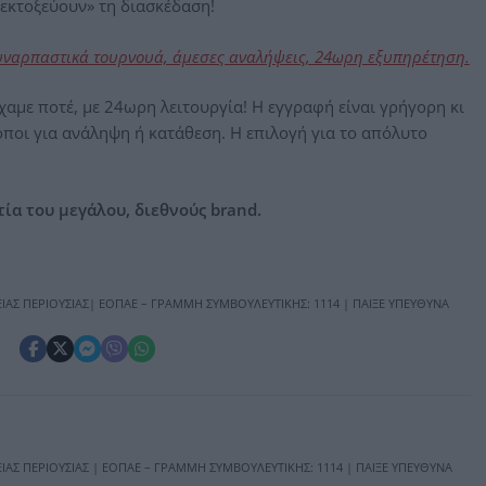
«εκτοξεύουν» τη διασκέδαση!
συναρπαστικά τουρνουά, άμεσες αναλήψεις, 24ωρη εξυπηρέτηση.
αμε ποτέ, με 24ωρη λειτουργία! Η εγγραφή είναι γρήγορη κι
ποι για ανάληψη ή κατάθεση. Η επιλογή για το απόλυτο
τία του μεγάλου, διεθνούς brand.
ΙΑΣ ΠΕΡΙΟΥΣΙΑΣ| ΕΟΠΑΕ – ΓΡΑΜΜΗ ΣΥΜΒΟΥΛΕΥΤΙΚΗΣ: 1114 | ΠΑΙΞΕ ΥΠΕΥΘΥΝΑ
Send
Send
Send
ΙΑΣ ΠΕΡΙΟΥΣΙΑΣ | ΕΟΠΑΕ – ΓΡΑΜΜΗ ΣΥΜΒΟΥΛΕΥΤΙΚΗΣ: 1114 | ΠΑΙΞΕ ΥΠΕΥΘΥΝΑ