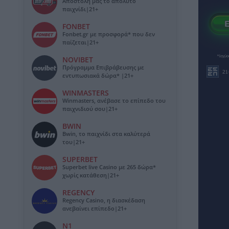
Αποστολή μας το απόλυτο
παιχνίδι|21+
FONBET
Fonbet.gr με προσφορά* που δεν
παίζεται|21+
NOVIBET
Πρόγραμμα Επιβράβευσης με
εντυπωσιακά δώρα* |21+
WINMASTERS
Winmasters, ανέβασε το επίπεδο του
παιχνιδιού σου|21+
BWIN
Bwin, το παιχνίδι στα καλύτερά
του|21+
SUPERBET
Superbet live Casino με 265 δώρα*
χωρίς κατάθεση|21+
REGENCY
Regency Casino, η διασκέδαση
ανεβαίνει επίπεδο|21+
N1