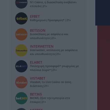
N1 Casino, η διασκέδαση ανεβαίνει
επίπεδο|21+
EFBET
Καθημερινές Προσφορές* |21+
BETSSON
Διασκέδαση με ασφάλεια και
υπευθυνότητα|21+
INTERWETTEN
Interwetten, απόλαυση με ασφάλεια
και υπευθυνότητα|21+
ELABET
Πανίσχυρη προσφορά* γνωριμίας με
πλούσια δώρα*|21+
VISTABET
Vistabet, το Live Casino σε άλλη
διάσταση|21+
BET365
Bet365, ζήσε την εμπειρία στο
έπακρο|21+