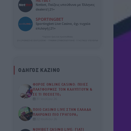
NETBET
Netbet, Παίζεις υπεύθυνα με Έλληνες
dealers!|21+
SPORTINGBET
Sportingbet Live Casino, όχι τυχαία
επιλογή|21+
*Ισχύουν όροι και προϋποθέσεις
21+|ΡΥΘΜΙΣΤΗΣ ΕΕΕΠ|ΕΟΠΑΕ – ΓΡΑΜΜΗ ΣΥΜΒΟΥΛΕΥΤΙΚΗΣ: 1114|ΠΑΙΞΕ ΥΠΕΥΘΥΝΑ
ΟΔΗΓΌΣ ΚΑΖΊΝΟ
ΦΌΡΟΣ ONLINE CASINO: ΠΟΙΕΣ
ΠΛΑΤΦΌΡΜΕΣ ΤΟΝ ΚΑΛΎΠΤΟΥΝ &
ΣΕ ΤΙ ΠΟΣΟΣΤΌ;
31 Ιουλίου 26
ΠΟΙΟ CASINO LIVE ΣΤΗΝ ΕΛΛΆΔΑ
ΠΛΗΡΏΝΕΙ ΠΙΟ ΓΡΉΓΟΡΑ;
22 Ιουλίου 26
NOVIBET CASINO LIVE: ΓΙΑΤΊ