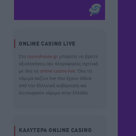
ONLINE CASINO LIVE
Στο
casinohouse.gr
μπορείτε να βρείτε
αξιολογήσεις και πληροφορίες σχετικά
με όλα τα
online casino live
. Όλα τα
νόμιμα καζίνο live που έχουν άδεια
από την Ελληνική κυβέρνηση και
λειτουργούν νόμιμα στην Ελλάδα.
/
5
(19 ψήφοι)
ΚΑΛΥΤΕΡΑ ONLINE CASINO