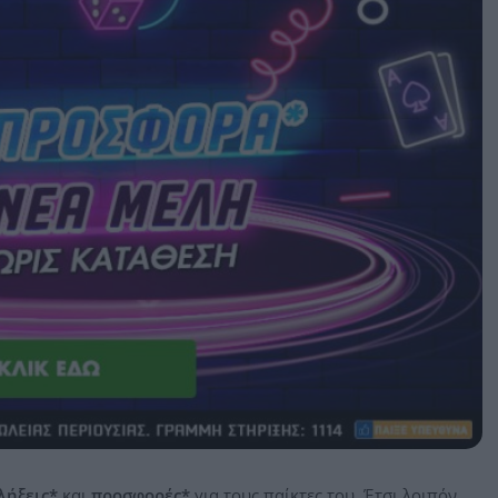
λήξεις*
και
προσφορές*
για τους παίκτες του. Έτσι λοιπόν,