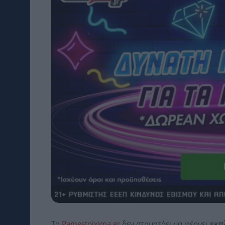
To
Pamestoixima.gr
δεν σταματάει να φέρνει
εκπ