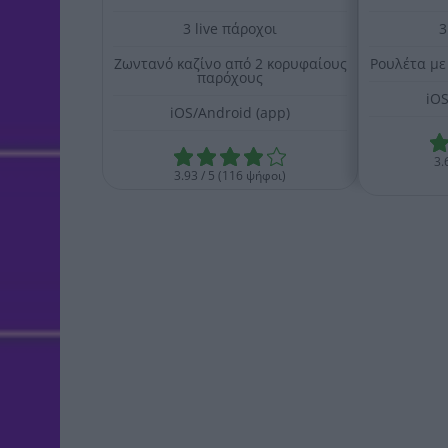
3 live πάροχοι
3
Ζωντανό καζίνο από 2 κορυφαίους
Ρουλέτα με
παρόχους
iOS
iOS/Android (app)