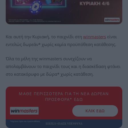
Και αυτή την Κυριακή, το παιχνίδι στη
winmasters
είναι
εντελώς δωρεάν* χωρίς καμία προϋπόθεση κατάθεσης.
Όλα τα μέλη της winmasters συνεχίζουν να
απολαμβάνουν το παιχνίδι τους και η διασκέδαση φτάνει
στο κατακόρυφο με δώρα* χωρίς κατάθεση.
ΜΆΘΕ ΠΕΡΙΣΣΌΤΕΡΑ ΓΙΑ ΤΗ ΝΈΑ ΔΩΡΕΆΝ
ΠΡΟΣΦΟΡΆ* ΕΔΏ
ΚΛΙΚ ΕΔΏ
*Ισχύουν όροι και προϋποθέσεις
ΕΕΕΠ|21+|ΠΑΙΞΕ ΥΠΕΥΘΥΝΑ