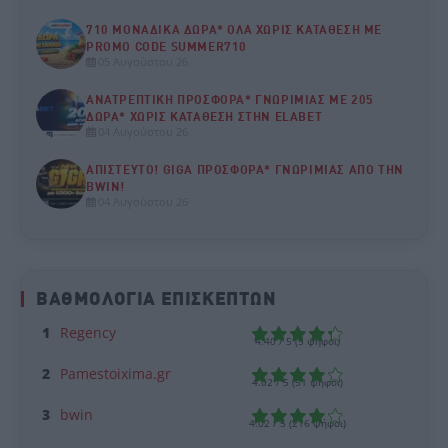
710 ΜΟΝΑΔΙΚΆ ΔΏΡΑ* ΌΛΑ ΧΩΡΊΣ ΚΑΤΆΘΕΣΗ ΜΕ
PROMO CODE SUMMER710
05 Αυγούστου 26
ΑΝΑΤΡΕΠΤΙΚΉ ΠΡΟΣΦΟΡΆ* ΓΝΩΡΙΜΊΑΣ ΜΕ 205
ΔΏΡΑ* ΧΩΡΊΣ ΚΑΤΆΘΕΣΗ ΣΤΗΝ ELABET
04 Αυγούστου 26
ΑΠΊΣΤΕΥΤΟ! GIGA ΠΡΟΣΦΟΡΆ* ΓΝΩΡΙΜΊΑΣ ΑΠΌ ΤΗΝ
BWIN!
04 Αυγούστου 26
ΒΑΘΜΟΛΟΓΙΑ ΕΠΙΣΚΕΠΤΩΝ
1
Regency
2
Pamestoixima.gr
3
bwin