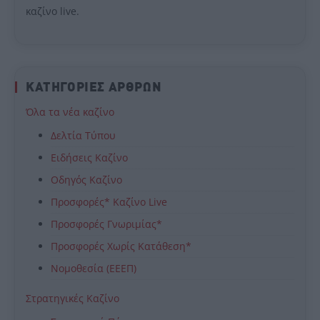
καζίνο live.
ΚΑΤΗΓΟΡΙΕΣ ΑΡΘΡΩΝ
Όλα τα νέα καζίνο
Δελτία Τύπου
Ειδήσεις Καζίνο
Οδηγός Καζίνο
Προσφορές* Καζίνο Live
Προσφορές Γνωριμίας*
Προσφορές Χωρίς Κατάθεση*
Νομοθεσία (ΕΕΕΠ)
Στρατηγικές Καζίνο