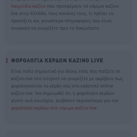
παιχνίδια καζίνο
που προσφέρουν τα νόμιμα καζίνο
live στην Ελλάδα, τους κανόνες τους, τι πρέπει να
προσέξετε και γενικότερα πληροφορίες που είναι
αναγκαίο να γνωρίζετε πριν τα δοκιμάσετε.
ΦΟΡΟΛΟΓΙΑ ΚΕΡΔΩΝ ΚΑΖΙΝΟ LIVE
Είναι πολύ σημαντικό για όλους εσάς που παίζετε σε
καζίνο live στο ίντερνετ να γνωρίζετε με ακρίβεια πως
φορολογούνται τα κέρδη σας στο εκάστοτε online
καζίνο live. Να σημειωθεί ότι η φορολογία κερδών
γίνετε ανά συνεδρία. Διαβάστε περισσότερα για την
φορολογία κερδών στα νόμιμα καζίνο live
.