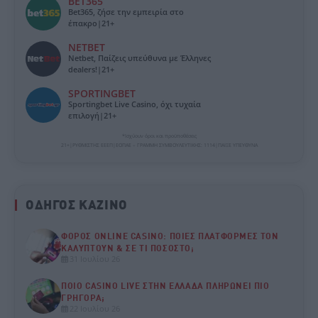
BET365
Bet365, ζήσε την εμπειρία στο
έπακρο|21+
NETBET
Netbet, Παίζεις υπεύθυνα με Έλληνες
dealers!|21+
SPORTINGBET
Sportingbet Live Casino, όχι τυχαία
επιλογή|21+
*Ισχύουν όροι και προϋποθέσεις
21+|ΡΥΘΜΙΣΤΗΣ ΕΕΕΠ|ΕΟΠΑΕ – ΓΡΑΜΜΗ ΣΥΜΒΟΥΛΕΥΤΙΚΗΣ: 1114|ΠΑΙΞΕ ΥΠΕΥΘΥΝΑ
ΟΔΗΓΌΣ ΚΑΖΊΝΟ
ΦΌΡΟΣ ONLINE CASINO: ΠΟΙΕΣ ΠΛΑΤΦΌΡΜΕΣ ΤΟΝ
ΚΑΛΎΠΤΟΥΝ & ΣΕ ΤΙ ΠΟΣΟΣΤΌ;
31 Ιουλίου 26
ΠΟΙΟ CASINO LIVE ΣΤΗΝ ΕΛΛΆΔΑ ΠΛΗΡΏΝΕΙ ΠΙΟ
ΓΡΉΓΟΡΑ;
22 Ιουλίου 26