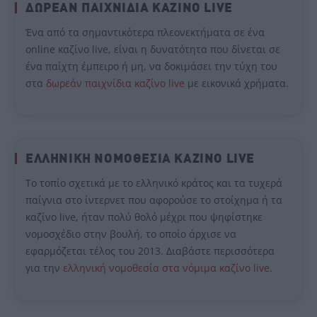
ΔΩΡΕΑΝ ΠΑΙΧΝΙΔΙΑ ΚΑΖΙΝΟ LIVE
4.40
/
Ένα από τα σημαντικότερα πλεονεκτήματα σε ένα
online καζίνο live, είναι η δυνατότητα που δίνεται σε
ένα παίχτη έμπειρο ή μη, να δοκιμάσει την τύχη του
4.02
/
5
στα
δωρεάν παιχνίδια καζίνο live
με εικονικά χρήματα.
4.02
/
5
ΕΛΛΗΝΙΚΗ ΝΟΜΟΘΕΣΙΑ ΚΑΖΙΝΟ LIVE
4.01
/
5
Το τοπίο σχετικά με το ελληνικό κράτος και τα τυχερά
παίγνια στο ίντερνετ που αφορούσε το στοίχημα ή τα
4.00
/
5
καζίνο live, ήταν πολύ θολό μέχρι που ψηφίστηκε
νομοσχέδιο στην βουλή, το οποίο άρχισε να
εφαρμόζεται τέλος του 2013. Διαβάστε περισσότερα
για την
ελληνική νομοθεσία στα νόμιμα καζίνο live
.