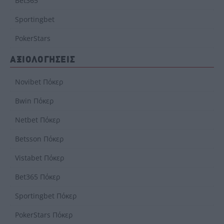
Bet365
Sportingbet
PokerStars
ΑΞΙΟΛΌΓΗΣΕΙΣ
Novibet Πόκερ
Bwin Πόκερ
Netbet Πόκερ
Betsson Πόκερ
Vistabet Πόκερ
Bet365 Πόκερ
Sportingbet Πόκερ
PokerStars Πόκερ