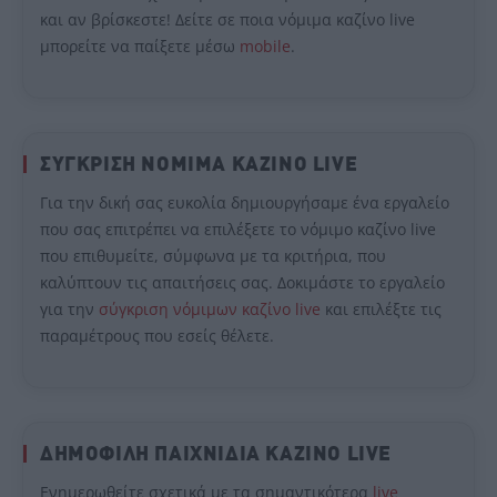
και αν βρίσκεστε! Δείτε σε ποια νόμιμα καζίνο live
μπορείτε να παίξετε μέσω
mobile
.
ΣΥΓΚΡΙΣΗ ΝΟΜΙΜΑ ΚΑΖΙΝΟ LIVE
Για την δική σας ευκολία δημιουργήσαμε ένα εργαλείο
που σας επιτρέπει να επιλέξετε το νόμιμο καζίνο live
που επιθυμείτε, σύμφωνα με τα κριτήρια, που
καλύπτουν τις απαιτήσεις σας. Δοκιμάστε το εργαλείο
για την
σύγκριση νόμιμων καζίνο live
και επιλέξτε τις
παραμέτρους που εσείς θέλετε.
ΔΗΜΟΦΙΛΗ ΠΑΙΧΝΙΔΙΑ ΚΑΖΙΝΟ LIVE
Ενημερωθείτε σχετικά με τα σημαντικότερα
live