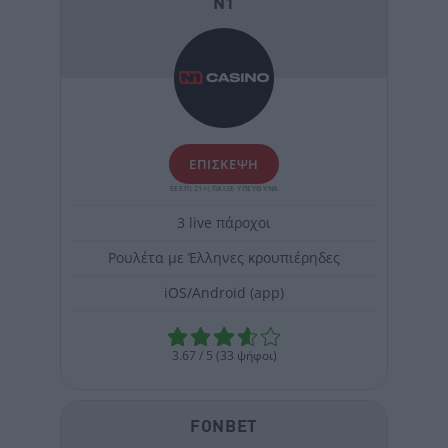
N1
ΕΠΊΣΚΕΨΗ
ΕΕΕΠ|21+|ΠΑΙΞΕ ΥΠΕΥΘΥΝΑ
3 live πάροχοι
Ρουλέτα με Έλληνες κρουπιέρηδες
iOS/Android (app)
FONBET