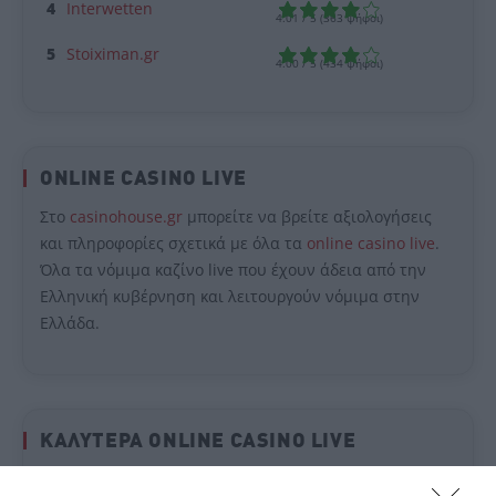
4
Interwetten
5
Stoiximan.gr
ONLINE CASINO LIVE
Στο
casinohouse.gr
μπορείτε να βρείτε αξιολογήσεις
και πληροφορίες σχετικά με όλα τα
online casino live
.
Όλα τα νόμιμα καζίνο live που έχουν άδεια από την
Ελληνική κυβέρνηση και λειτουργούν νόμιμα στην
Ελλάδα.
ΚΑΛΥΤΕΡΑ ONLINE CASINO LIVE
Υπάρχουν αρκετά online καζίνο live στο ίντερνετ. Δεν