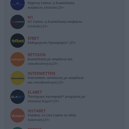
Regency Casino, η διασκέδαση
ανεβαίνει επίπεδο|21+
N1
N1 Casino, η διασκέδαση ανεβαίνει
επίπεδο|21+
EFBET
Καθημερινές Προσφορές* |21+
3.63
/
5
(19 ψήφοι)
BETSSON
Διασκέδαση με ασφάλεια και
υπευθυνότητα|21+
INTERWETTEN
Interwetten, απόλαυση με ασφάλεια
και υπευθυνότητα|21+
ELABET
Πανίσχυρη προσφορά* γνωριμίας με
πλούσια δώρα*|21+
VISTABET
Vistabet, το Live Casino σε άλλη
διάσταση|21+