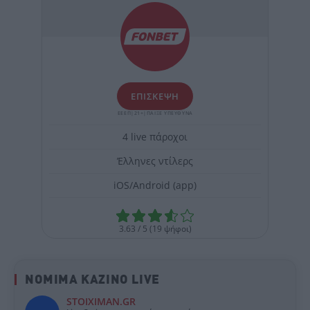
3.93
/
5
(116 ψήφοι)
ΕΠΊΣΚΕΨΗ
ΕΕΕΠ|21+|ΠΑΙΞΕ ΥΠΕΥΘΥΝΑ
4 live πάροχοι
Έλληνες ντίλερς
iOS/Android (app)
ΝΟΜΙΜΑ ΚΑΖΙΝΟ LIVE
STOIXIMAN.GR