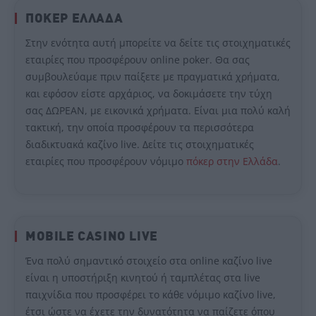
ΠΟΚΕΡ ΕΛΛΑΔΑ
Στην ενότητα αυτή μπορείτε να δείτε τις στοιχηματικές
εταιρίες που προσφέρουν online poker. Θα σας
συμβουλεύαμε πριν παίξετε με πραγματικά χρήματα,
και εφόσον είστε αρχάριος, να δοκιμάσετε την τύχη
σας ΔΩΡΕΑΝ, με εικονικά χρήματα. Είναι μια πολύ καλή
τακτική, την οποία προσφέρουν τα περισσότερα
διαδικτυακά καζίνο live. Δείτε τις στοιχηματικές
εταιρίες που προσφέρουν νόμιμο
πόκερ στην Ελλάδα
.
MOBILE CASINO LIVE
Ένα πολύ σημαντικό στοιχείο στα online καζίνο live
είναι η υποστήριξη κινητού ή ταμπλέτας στα live
παιχνίδια που προσφέρει το κάθε νόμιμο καζίνο live,
έτσι ώστε να έχετε την δυνατότητα να παίζετε όπου