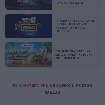
ΓΕΜΆΤΗ ΕΚΠΛΉΞΕΙΣ!
ΤΟ ΑΛΗΘΙΝΟ REGENCY CASINO
ΣΕ ΥΠΟΔΈΧΕΤΑΙ ΜΕ ΜΙΑ
ΜΟΝΑΔΙΚΉ ΠΡΟΣΦΟΡΆ
ΓΝΩΡΙΜΊΑΣ!
710 ΜΟΝΑΔΙΚΆ ΔΏΡΑ* ΌΛΑ
ΧΩΡΊΣ ΚΑΤΆΘΕΣΗ ΜΕ PROMO
CODE SUMMER710
ΤΑ
ΚΑΛΎΤΕΡΑ ONLINE CASINO LIVE
ΣΤΗΝ
ΕΛΛΆΔΑ