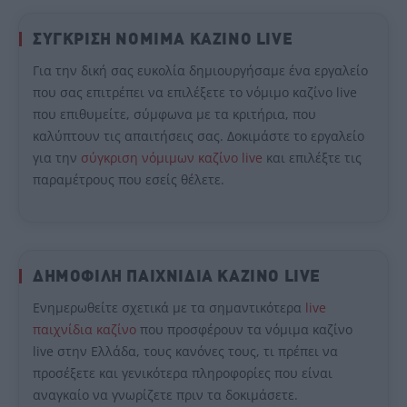
ΣΥΓΚΡΙΣΗ ΝΟΜΙΜΑ ΚΑΖΙΝΟ LIVE
Για την δική σας ευκολία δημιουργήσαμε ένα εργαλείο
που σας επιτρέπει να επιλέξετε το νόμιμο καζίνο live
που επιθυμείτε, σύμφωνα με τα κριτήρια, που
καλύπτουν τις απαιτήσεις σας. Δοκιμάστε το εργαλείο
για την
σύγκριση νόμιμων καζίνο live
και επιλέξτε τις
παραμέτρους που εσείς θέλετε.
ΔΗΜΟΦΙΛΗ ΠΑΙΧΝΙΔΙΑ ΚΑΖΙΝΟ LIVE
Ενημερωθείτε σχετικά με τα σημαντικότερα
live
παιχνίδια καζίνο
που προσφέρουν τα νόμιμα καζίνο
live στην Ελλάδα, τους κανόνες τους, τι πρέπει να
προσέξετε και γενικότερα πληροφορίες που είναι
αναγκαίο να γνωρίζετε πριν τα δοκιμάσετε.