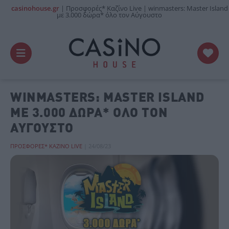
casinohouse.gr
|
Προσφορές* Καζίνο Live
|
winmasters: Master Island
×
με 3.000 δώρα* όλο τον Αύγουστο
ΑΡΧΙΚΉ
WINMASTERS: MASTER ISLAND
ΤΖΟΝ
ΤΆΡΑΜΑΣ
ΜΕ 3.000 ΔΏΡΑ* ΌΛΟ ΤΟΝ
ΑΎΓΟΥΣΤΟ
ΠΡΟΣΦΟΡΈΣ*
ΚΑΖΊΝΟ
LIVE
ΠΡΟΣΦΟΡΈΣ* ΚΑΖΊΝΟ LIVE
|
24/08/23
ΚΑΛΎΤΕΡΑ
ONLINE
ONLINE
ΠΌΚΕΡ
CASINO
CASINO
ΝΈΑ
ΕΛΛΆΔΑ
LIVE
LIVE