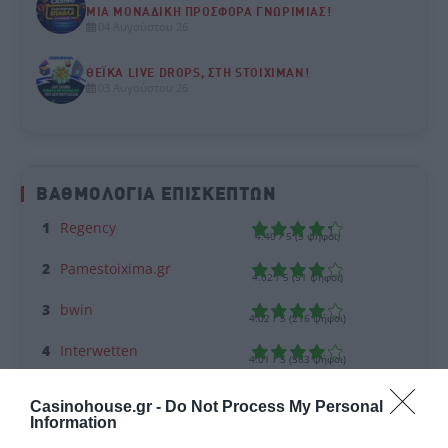
ΜΙΑ ΜΟΝΑΔΙΚΉ ΠΡΟΣΦΟΡΆ ΓΝΩΡΙΜΊΑΣ!
04 Αυγούστου 26
ΘΕΪΚΆ LIVE DROPS, ΣΤΗ STOIXIMAN!
03 Αυγούστου 26
ΒΑΘΜΟΛΟΓΙΑ ΕΠΙΣΚΕΠΤΩΝ
1
Regency
2
Pamestoixima.gr
3
bwin
4
Interwetten
5
Stoiximan.gr
Casinohouse.gr -
Do Not Process My Personal
Information