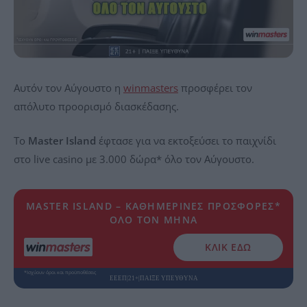
Αυτόν τον Αύγουστο η
winmasters
προσφέρει τον
απόλυτο προορισμό διασκέδασης.
Το
Master Island
έφτασε για να εκτοξεύσει το παιχνίδι
στο live casino με 3.000 δώρα* όλο τον Αύγουστο.
MASTER ISLAND – ΚΑΘΗΜΕΡΙΝΈΣ ΠΡΟΣΦΟΡΈΣ*
ΌΛΟ ΤΟΝ ΜΉΝΑ
ΚΛΙΚ ΕΔΏ
*Ισχύουν όροι και προϋποθέσεις
ΕΕΕΠ|21+|ΠΑΙΞΕ ΥΠΕΥΘΥΝΑ