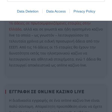
Data Deletion
Data Access
Privacy Policy
ΝΕΕΣ ΑΔΕΙΟΔΟΤΗΣΕΙΣ ΚΑΖΙΝΟ LIVE
16 άδειες σε πρωτοεμφανιζόμενες εταιρίες στην
Ελλάδα
, αλλά και σε γνωστά και ήδη αγαπημένα καζίνο
live τα οποία – ως γνωστόν – λειτουργούσαν τα
τελευταία χρόνια με ειδική προσωρινή άδεια από την
ΕΕΕΠ. Από τις 16 άδειες οι 15 εταιρίες θα έχουν την
δυνατότητα εκτός του ηλεκτρονικού καζίνο να
λειτουργούν και αθλητικά στοιχήματα, ενώ 1 άδεια θα
λειτουργεί αποκλειστικά ως online καζίνο live.
ΕΓΓΡΑΦΗ ΣΕ ONLINE ΚΑΖΙΝΟ LIVE
Η διαδικασία εγγραφής σε ένα online καζίνο live είναι
πολύ σύντομη. Απαραίτητη προϋπόθεση είναι να έχετε