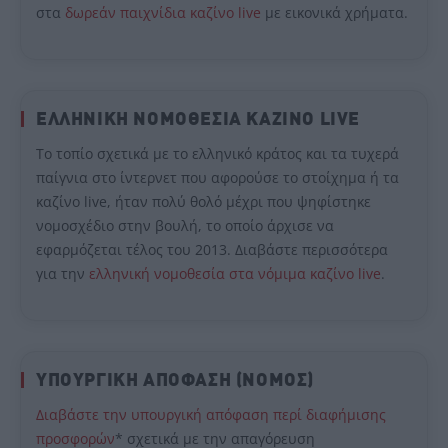
στα
δωρεάν παιχνίδια καζίνο live
με εικονικά χρήματα.
ΕΛΛΗΝΙΚΗ ΝΟΜΟΘΕΣΙΑ ΚΑΖΙΝΟ LIVE
Το τοπίο σχετικά με το ελληνικό κράτος και τα τυχερά
παίγνια στο ίντερνετ που αφορούσε το στοίχημα ή τα
καζίνο live, ήταν πολύ θολό μέχρι που ψηφίστηκε
νομοσχέδιο στην βουλή, το οποίο άρχισε να
εφαρμόζεται τέλος του 2013. Διαβάστε περισσότερα
για την
ελληνική νομοθεσία στα νόμιμα καζίνο live
.
4.40
/
ΥΠΟΥΡΓΙΚΗ ΑΠΟΦΑΣΗ (ΝΟΜΟΣ)
Διαβάστε την υπουργική απόφαση περί διαφήμισης
4.02
/
5
προσφορών
* σχετικά με την απαγόρευση