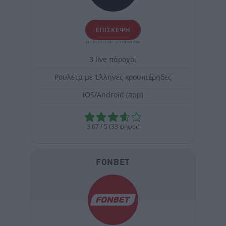
ΕΠΊΣΚΕΨΗ
ΕΕΕΠ|21+|ΠΑΙΞΕ ΥΠΕΥΘΥΝΑ
3 live πάροχοι
Ρουλέτα με Έλληνες κρουπιέρηδες
iOS/Android (app)
FONBET