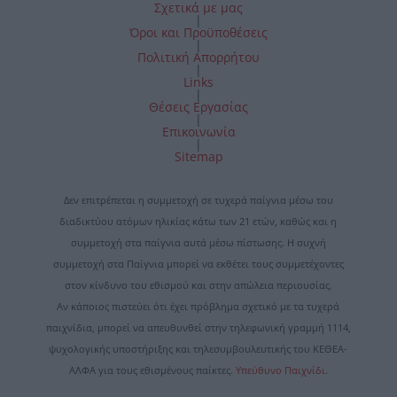
Σχετικά με μας
|
Όροι και Προϋποθέσεις
|
Πολιτική Απορρήτου
|
Links
|
Θέσεις Εργασίας
|
Επικοινωνία
|
Sitemap
Δεν επιτρέπεται η συμμετοχή σε τυχερά παίγνια μέσω του
διαδικτύου ατόμων ηλικίας κάτω των 21 ετών, καθώς και η
συμμετοχή στα παίγνια αυτά μέσω πίστωσης. Η συχνή
συμμετοχή στα Παίγνια μπορεί να εκθέτει τους συμμετέχοντες
στον κίνδυνο του εθισμού και στην απώλεια περιουσίας.
Αν κάποιος πιστεύει ότι έχει πρόβλημα σχετικό με τα τυχερά
παιχνίδια, μπορεί να απευθυνθεί στην τηλεφωνική γραμμή 1114,
ψυχολογικής υποστήριξης και τηλεσυμβουλευτικής του ΚΕΘΕΑ-
ΑΛΦΑ για τους εθισμένους παίκτες.
Υπεύθυνο Παιχνίδι
.