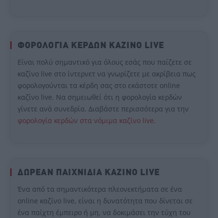
ΦΟΡΟΛΟΓΙΑ ΚΕΡΔΩΝ ΚΑΖΙΝΟ LIVE
Είναι πολύ σημαντικό για όλους εσάς που παίζετε σε
καζίνο live στο ίντερνετ να γνωρίζετε με ακρίβεια πως
φορολογούνται τα κέρδη σας στο εκάστοτε online
καζίνο live. Να σημειωθεί ότι η φορολογία κερδών
γίνετε ανά συνεδρία. Διαβάστε περισσότερα για την
φορολογία κερδών στα νόμιμα καζίνο live
.
ΔΩΡΕΑΝ ΠΑΙΧΝΙΔΙΑ ΚΑΖΙΝΟ LIVE
Ένα από τα σημαντικότερα πλεονεκτήματα σε ένα
online καζίνο live, είναι η δυνατότητα που δίνεται σε
ένα παίχτη έμπειρο ή μη, να δοκιμάσει την τύχη του