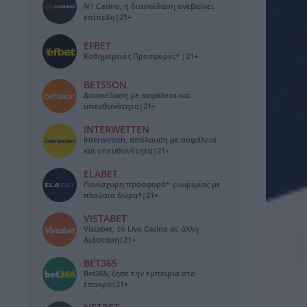
N1 Casino, η διασκέδαση ανεβαίνει
επίπεδο|21+
EFBET
Καθημερινές Προσφορές* |21+
BETSSON
Διασκέδαση με ασφάλεια και
υπευθυνότητα|21+
INTERWETTEN
Interwetten, απόλαυση με ασφάλεια
και υπευθυνότητα|21+
ELABET
Πανίσχυρη προσφορά* γνωριμίας με
πλούσια δώρα*|21+
VISTABET
Vistabet, το Live Casino σε άλλη
διάσταση|21+
BET365
Bet365, ζήσε την εμπειρία στο
έπακρο|21+