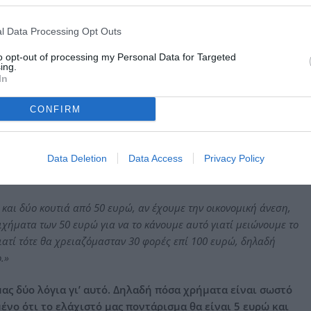
α περιμένουμε αυτήν την στιγμή που το μετρικό σύστημα θα
ν ώστε να βάλουμε το «μεγάλο στοίχημα» όπου τώρα η
l Data Processing Opt Outs
»
to opt-out of processing my Personal Data for Targeted
ing.
αυτό. Εως τώρα με το «ελάχιστο στοίχημα» που στο
In
κά βασική στρατηγική. Δηλαδή κάναμε
double
down
, μέναμε
λαδή, δεν ήταν «καμένα» χρήματα. Παίζαμε βασική
CONFIRM
ορές κερδίζαμε και παράλληλα μετρούσαμε. Τώρα, λοιπόν,
 το πω έτσι) και φτάνει στο νούμερο που θέλουμε, ξαφνικά
 είπες αν μπορούμε σε εκείνη την γύρα να πιάσουμε και
Data Deletion
Data Access
Privacy Policy
σιμη) και παίζουμε και εκεί ένα μεγάλο στοίχημα.
και δύο κουτιά από 50 ευρώ, αν έχουμε την οικονομική άνεση,
χήματα των 50 ευρώ για να το κάνουμε αυτό γιατί μειώνουμε το
Γιατί τότε θα χρειαζόμασταν 30 φορές επί 100 ευρώ, δηλαδή
.»
μας δύο λόγια γι’ αυτό. Δηλαδή πόσα χρήματα είναι σωστό
ένο ότι το ελάχιστό μας ποντάρισμα θα είναι 5 ευρώ και