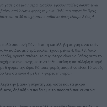
 να χάσεις σε μία ημέρα. Ωστόσο, εφόσον παίζεις σωστά είναι
βαίνει από 2 έως 4 φορές το μήνα. Πολύ πιο συχνά θα βγεις
χάσεις και τα 30 στοιχήματα συμβαίνει όπως είπαμε 2 έως 4
 πολύ υπομονή Πάνο διότι η κατάλληλη στιγμή είναι εκείνη
. Αν παίζεις με 6 τράπουλες, έχουν μείνει 4, θες +8. Αυτό
δηλαδή, αρκετά σπάνιο. Το συχνότερο είναι να βάζεις αυτό το
στοιχήματα αναμονής ώστε να έρθει εκείνη η κατάλληλη στιγμή
4 με 6 φορές την ώρα. Κάποιες φορές μπορεί να είναι 10 φορές
ο λέω ότι είναι 4 με 6 ή 7 φορές την ώρα.»
 έλεγα την βασική στρατηγική, ώστε και τα μικρά
ήματα, δηλαδή να παίζεις με το ποσοστό που είναι να
κάνουμε το μέτρημα των φύλλων προϋποθέτει ότι παίζουμε