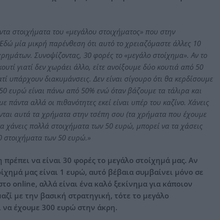
ντα στοιχήματα του «μεγάλου στοιχήματος» που στην
 Εδώ μία μικρή παρένθεση ότι αυτό το χρειαζόμαστε άλλες 10
χρημάτων. Συνοψίζοντας, 30 φορές το «μεγάλο στοίχημα». Αν το
ουτί γιατί δεν χωράει άλλο, είτε ανοίξουμε δύο κουτιά από 50
τί υπάρχουν διακυμάνσεις. Δεν είναι σίγουρο ότι θα κερδίσουμε
 50 ευρώ είναι πάνω από 50% ενώ όταν βάζουμε τα τάλιρα και
ε πάντα αλλά οι πιθανότητες εκεί είναι υπέρ του καζίνο. Χάνεις
νται αυτά τα χρήματα στην τσέπη σου (τα χρήματα που έχουμε
α χάνεις πολλά στοιχήματα των 50 ευρώ, μπορεί να τα χάσεις
30 στοιχήματα των 50 ευρώ.»
 πρέπει να είναι 30 φορές το μεγάλο στοίχημά μας. Αν
οίχημά μας είναι 1 ευρώ, αυτό βέβαια συμβαίνει μόνο σε
 στο
online
, αλλά είναι ένα καλό ξεκίνημα για κάποιον
αζί με την βασική στρατηγική, τότε το μεγάλο
ι να έχουμε 300 ευρώ στην άκρη.