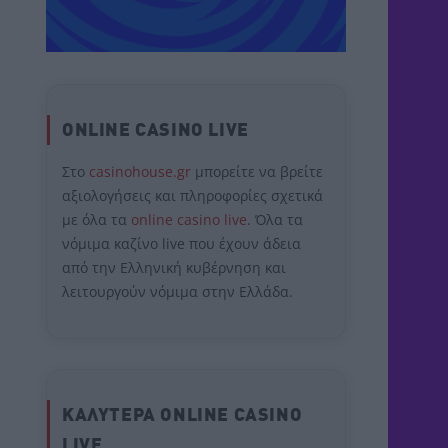
ONLINE CASINO LIVE
Στο
casinohouse.gr
μπορείτε να βρείτε
αξιολογήσεις και πληροφορίες σχετικά
με όλα τα
online casino live
. Όλα τα
νόμιμα καζίνο live που έχουν άδεια
από την Ελληνική κυβέρνηση και
λειτουργούν νόμιμα στην Ελλάδα.
ΚΑΛΥΤΕΡΑ ONLINE CASINO
LIVE