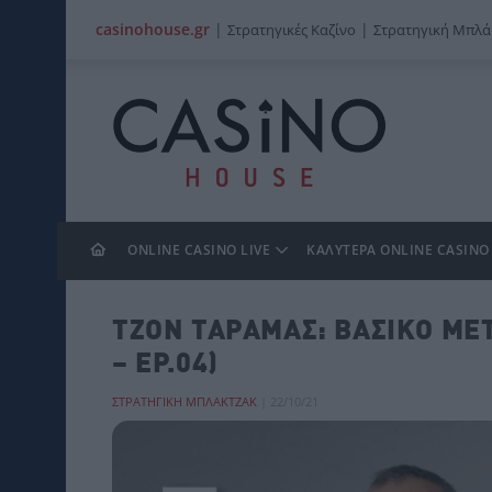
casinohouse.gr
|
|
Στρατηγικές Καζίνο
Στρατηγική Μπλά
ONLINE CASINO LIVE
ΚΑΛΎΤΕΡΑ ONLINE CASINO 
ΤΖΟΝ ΤΆΡΑΜΑΣ: ΒΑΣΙΚΌ ΜΈ
– EP.04)
ΣΤΡΑΤΗΓΙΚΉ ΜΠΛΆΚΤΖΑΚ
|
22/10/21