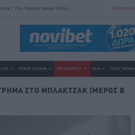
|
Online Cas
κτζακ
Τζον Τάραμας: Βασικό Μέτρημα στο Μπλάκτζακ (Μέρος Β – ep.04)
LIVE
ΠΌΚΕΡ ΕΛΛΆΔΑ
ΠΡΟΣΦΟΡΈΣ*
ΝΈΑ
ΤΖΟΝ ΤΆΡΑΜ
ΤΡΗΜΑ ΣΤΟ ΜΠΛΆΚΤΖΑΚ (ΜΈΡΟΣ Β