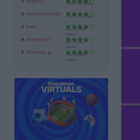
1
Regency
2
Pamestoixima.gr
3
bwin
4
Interwetten
5
Stoiximan.gr